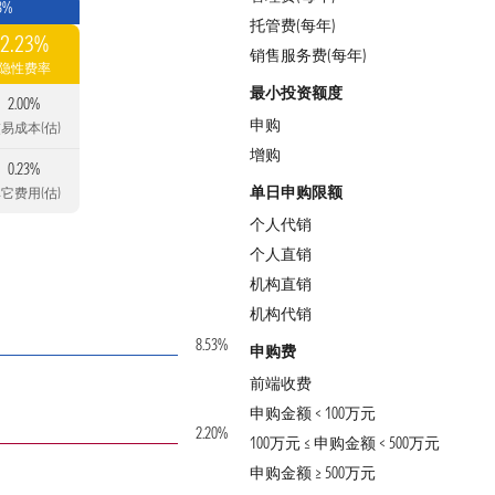
3%
托管费(每年)
2.23%
销售服务费(每年)
隐性费率
最小投资额度
2.00%
申购
易成本(估)
增购
0.23%
单日申购限额
它费用(估)
个人代销
个人直销
机构直销
机构代销
8.53%
申购费
前端收费
申购金额 < 100万元
2.20%
100万元 ≤ 申购金额 < 500万元
申购金额 ≥ 500万元