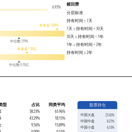
赎回费
6.93%
分层标准
持有时间 < 7天
本基金 1284%
7天 ≤ 持有时间 < 30天
30天 ≤ 持有时间 < 1年
中位数 219%
1年 ≤ 持有时间 < 2年
本基金 1.00亿
持有时间 ≥ 2年
中位数 0.70亿
类型
占比
同类平均
股票持仓
票
38.23%
65.96%
中国大盘
23.42%
券
43.29%
18.15%
中国中盘
8.27%
金
9.56%
13.89%
中国小盘
6.53%
品
0.00%
0.11%