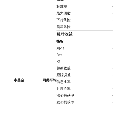
标准差
最大回撤
下行风险
晨星风险
相对收益
指标
Alpha
Beta
R2
超额收益
跟踪误差
本基金
同类平均
信息比率
月度胜率
涨势捕获率
跌势捕获率