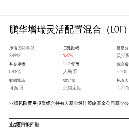
鹏华增瑞灵活配置混合（LOF）
净值
2026-08-06
日涨跌幅
晨星分
2.4992
1.47%
灵活
基金规模
计价货币
综合费
0.41亿
人民币
3.63%
赎回状态
锁定期
托管人
可赎回
无锁定期
工商
业绩
风险
费用
投资组合
持有人
基金经理
策略
基金公司
基金公
业绩
回报
回撤