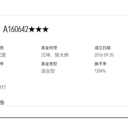
3星
A
160642
类
基金经理
成立日期
配置
汪坤、陈大烨
2016-09-20
率
基金类型
换手率
混合型
1284%
银行
告