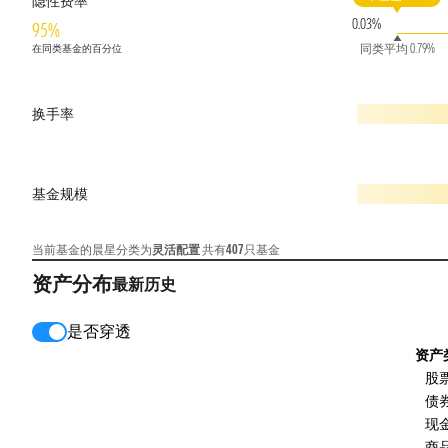
隐性费率
0.03%
95%
同类平均 0.79%
在同类基金的百分位
换手率
基金规模
当前基金的晨星分类为
灵活配置
共有
407
只基金
资产分布
最新
历史
是否穿透
资产
股
债
现
商