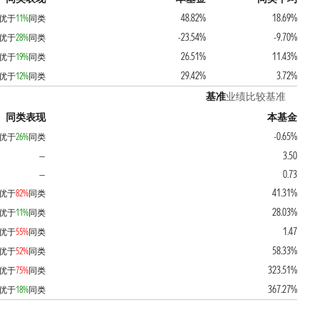
48.82%
18.69%
优于
11%
同类
-23.54%
-9.70%
优于
28%
同类
26.51%
11.43%
优于
19%
同类
29.42%
3.72%
优于
12%
同类
基准
业绩比较基准
同类表现
本基金
-0.65%
优于
26%
同类
3.50
—
0.73
—
41.31%
优于
82%
同类
28.03%
优于
11%
同类
1.47
优于
55%
同类
58.33%
优于
52%
同类
323.51%
优于
75%
同类
367.27%
优于
18%
同类