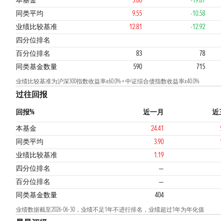
本基金
3.06
-19.87
同类平均
9.55
-10.58
业绩比较基准
12.81
-12.92
4
4
1
四分位排名
百分位排名
83
78
同类基金数量
590
715
业绩比较基准为沪深300指数收益率x60.0% + 中证综合债指数收益率x40.0%
过往回报
回报%
近一月
近
本基金
24.41
同类平均
3.90
业绩比较基准
1.19
四分位排名
—
百分位排名
—
同类基金数量
404
业绩数据截至2026-06-30，业绩不足1年不进行排名，业绩超过1年为年化值