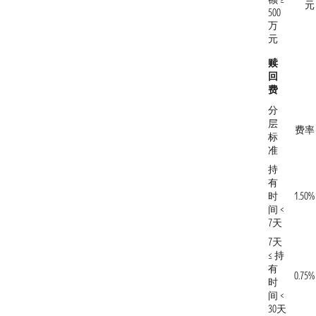
元
500
万
元
赎
回
费
分
层
费率
标
准
持
有
时
1.50%
间 <
7天
7天
≤ 持
有
0.75%
时
间 <
30天