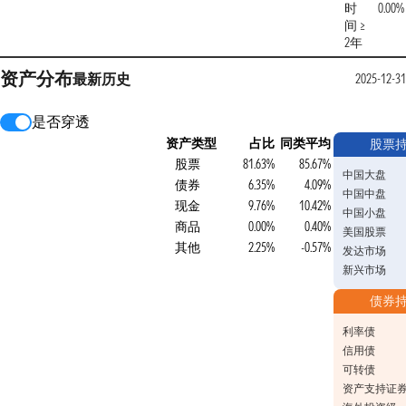
时
0.00%
间 ≥
2年
资产分布
最新
历史
2025-12-31
是否穿透
资产类型
占比
同类平均
股票
股票
81.63%
85.67%
中国大盘
债券
6.35%
4.09%
中国中盘
现金
9.76%
10.42%
中国小盘
商品
0.00%
0.40%
美国股票
其他
2.25%
-0.57%
发达市场
新兴市场
债券
利率债
信用债
可转债
资产支持证