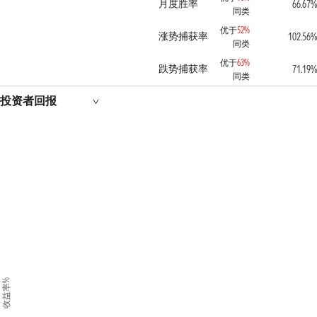
月度胜率
66.67%
同类
优于
52%
涨势捕获率
102.56%
同类
优于
63%
跌势捕获率
71.19%
同类
投资者回报
收益率%