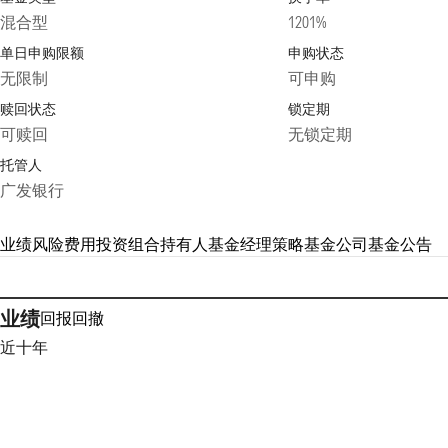
混合型
1201%
单日申购限额
申购状态
无限制
可申购
赎回状态
锁定期
可赎回
无锁定期
托管人
广发银行
业绩
风险
费用
投资组合
持有人
基金经理
策略
基金公司
基金公告
业绩
回报
回撤
近十年