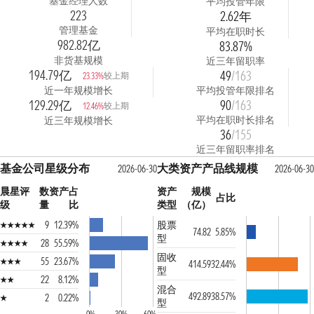
基金经理人数
平均投管年限
223
2.62年
管理基金
平均在职时长
982.82亿
83.87%
非货基规模
近三年留职率
194.79亿
49
/163
较上期
23.33%
近一年规模增长
平均投管年限排名
129.29亿
90
/163
较上期
12.46%
平均在职时长排名
近三年规模增长
36
/155
近三年留职率排名
基金公司星级分布
大类资产产品线规模
2026-06-30
2026-06-30
晨星评
数
资产占
资产
规模
占比
级
量
比
类型
（亿）
9
12.39%
股票
74.82
5.85%
型
28
55.59%
固收
55
23.67%
414.59
32.44%
型
22
8.12%
混合
492.89
38.57%
2
0.22%
型