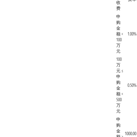
收
费
申
购
金
额 <
1.00%
100
万
元
100
万
元 ≤
申
购
0.50%
金
额 <
500
万
元
申
购
金
1000.00
额 ≥