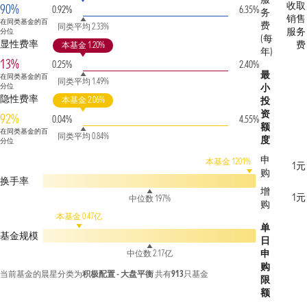
收取
90%
0.92%
6.35%
务
销售
在同类基金的百
费
同类平均 2.33%
服务
分位
(每
显性费率
费
本基金 1.20%
年)
13%
0.25%
2.40%
最
在同类基金的百
同类平均 1.49%
分位
小
隐性费率
本基金 2.06%
投
资
92%
0.04%
4.55%
额
在同类基金的百
同类平均 0.84%
度
分位
申
本基金 1201%
1元
购
换手率
增
1元
中位数 197%
购
本基金 0.47亿
单
基金规模
日
申
中位数 2.17亿
购
当前基金的晨星分类为
积极配置 - 大盘平衡
共有
913
只基金
限
额