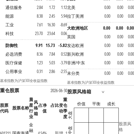
通信服务
2.84
1.72
1.12
北美
0.00
0.00
0.00
能源
8.38
2.45
5.94
拉丁美洲
0.00
0.00
0.00
工业
7.61
16.30
-8.69
大欧洲地区
0.00
0.00
0.00
科技
23.70
23.64
0.06
英国
0.00
0.00
0.00
防御性
9.91
15.73
-5.82
发达欧洲
0.00
0.00
0.00
必选消费
8.36
7.84
0.52
新兴欧洲
0.00
0.00
0.00
医疗保健
1.23
5.03
-3.79
非洲/中东
0.00
0.00
0.00
公用事业
0.31
2.86
-2.55
未分类
0.00
0.00
0.00
基准指数为沪深300全收益指数
基准指数为沪深300全收益指数
重仓股票
2026-06-30
股票风格箱
晨
重
风
价值
平衡
成长
股票
星
占净
占比变
仓
股票名称
格
代码
行
值
动
季
箱
大盘
业
度
股票风
金
中盘
格
融
国泰海通
新增
601211
4.54%
1