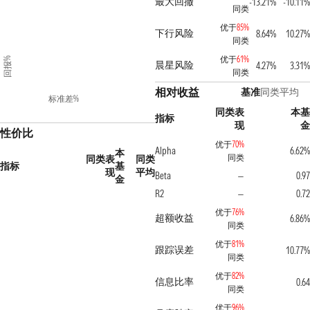
最大回撤
-13.21%
-10.11%
同类
优于
85%
下行风险
8.64%
10.27%
同类
优于
61%
回报%
晨星风险
4.27%
3.31%
同类
相对收益
基准
同类平均
标准差%
同类表
本基
指标
现
金
性价比
优于
70%
Alpha
6.62%
本
同类
同类表
同类
指标
基
现
平均
Beta
0.97
—
金
R2
0.72
—
优于
76%
超额收益
6.86%
同类
优于
81%
跟踪误差
10.77%
同类
优于
82%
信息比率
0.64
同类
优于
96%