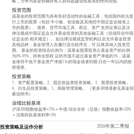
略，力争为基金份额持有人获得超越业绩基准的绝对回报。
投资范围
该基金的投资范围为具有良好流动性的金融工具，包括国内依法发
行上市的股票（包括 中小板、创业板及其他经中国证监会核准上
市的股票）、债券、货币市场工具、权证、资产 支持证券以及法
律法规或中国证监会允许基金投资的其他金融工具（但须符合中国
证监会的 相关规定）。 如法律法规或监管机构以后允许基金投资
其他品种，基金管理人在履行适当程序后，可 以将其纳入投资范
围。 基金的投资组合比例为：该基金股票投资占基金资产的比例
为0%–95%，持有全部权 证的市值不超过基金资产净值的3%，该基
金保持不低于基金资产净值5％的现金或者到期 日在一年以内的政
府债券。
投资策略
1、资产配置策略。2、固定收益类投资策略。3、股票投资策略。
4、衍生品投资策略。5、风险管理策略。 （更多详情请参见基金招
募说明书）
业绩比较基准
沪深300指数收益率×75%＋中债-综合全价（总值）指数收益率×20%
＋活期存款基准利率×5%
2026年第二季报
投资策略及运作分析