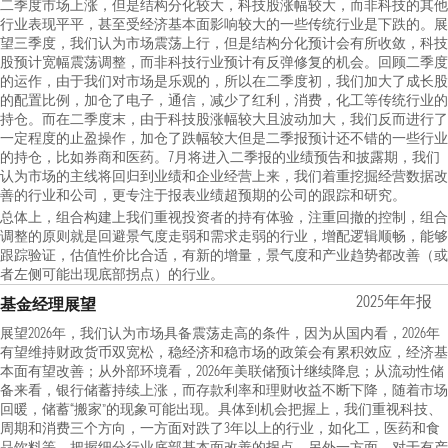
二季度市场上涨，但是结构分化较大，科技股涨幅较大，而非科技的其他
行业表现平平，甚至受经济基本面影响较大的一些传统行业是下跌的。展
望三季度，我们认为市场震荡上行，但是结构分化预计会有所收敛，科技
股预计宽幅震荡调整，而非科技行业预计有反弹修复的机会。回顾二季度
的运作，由于我们对市场是乐观的，所以在二季度初，我们加大了成长股
的配置比例，加仓了电子，通信，减少了红利，消费，化工等传统行业的
持仓。而在二季度末，由于科技股涨幅较大且波动加大，我们反而进行了
一定程度的止盈操作，加仓了跌幅较大但是二季报预计还不错的一些行业
的持仓，比如券商和医药。7月将进入二季报的业绩预告和披露期，我们
认为市场的主线将回归到业绩和企业经营上来，我们着重挖掘经营数据改
善的行业和公司，更专注于报表业绩超预期的公司的跟踪和研究。
总体上，组合构建上我们重视投资者的持有体验，注重回撤的控制，组合
调整的原则就是回避景气度走弱和需求走弱的行业，增配逻辑顺畅，能够
跟踪验证，估值性价比合适，有新的增量，景气度和产业趋势都改善（或
者左侧可能出现底部拐点）的行业。
2025年年报
基金经理展望
展望2026年，我们认为市场具备震荡走高的条件，因为从国内看，2026年
有望维持财政货币双宽松，稳经济和稳市场的政策会有累积效应，经济基
本面有望改善；从外部环境看，2026年美联储预计继续降息；从流动性储
备来看，银行储蓄持续上涨，而存款利率和理财收益不断下降，随着市场
回暖，储蓄“搬家”的现象可能出现。具体到机会把握上，我们重视科技、
周期和消费三个方向，一方面对跌了3年以上的行业，如化工，医药和食
品饮料等，把握细分行业底部基本面改善的拐点，另外一方面，对于有产