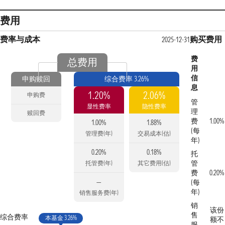
费用
费率与成本
购买费用
2025-12-31
费
总费用
用
信
申购赎回
综合费率 3.26%
息
1.20%
2.06%
申购费
管
显性费率
隐性费率
理
赎回费
费
1.00%
1.00%
1.88%
(每
管理费(年)
交易成本(估)
年)
0.20%
0.18%
托
管
托管费(年)
其它费用(估)
费
0.20%
—
(每
年)
销售服务费(年)
销
该份
售
综合费率
本基金 3.26%
额不
服