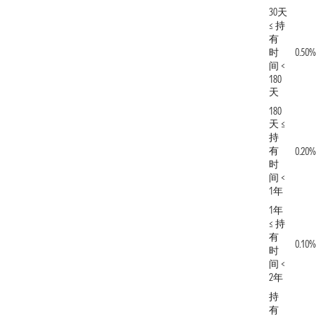
30天
≤ 持
有
时
0.50%
间 <
180
天
180
天 ≤
持
有
0.20%
时
间 <
1年
1年
≤ 持
有
0.10%
时
间 <
2年
持
有