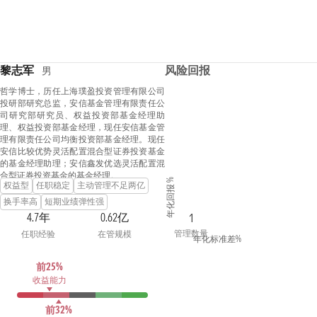
黎志军
风险回报
男
哲学博士，历任上海璞盈投资管理有限公司
投研部研究总监，安信基金管理有限责任公
司研究部研究员、权益投资部基金经理助
理、权益投资部基金经理，现任安信基金管
理有限责任公司均衡投资部基金经理。现任
安信比较优势灵活配置混合型证券投资基金
的基金经理助理；安信鑫发优选灵活配置混
合型证券投资基金的基金经理。
年化回报 %
权益型
任职稳定
主动管理不足两亿
换手率高
短期业绩弹性强
4.7年
0.62亿
1
管理数量
任职经验
在管规模
年化标准差%
前25%
收益能力
前32%