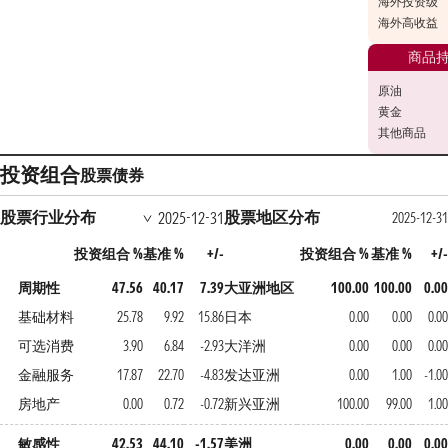
海外投资级
海外高收益
商品
原油
黄金
其他商品
投资组合
股票
债券
股票行业分布
股票地区分布
2025-12-31
2025-12-31
投资组合 %
基准 %
+/-
投资组合 %
基准 %
+/-
周期性
47.56
40.17
7.39
大亚洲地区
100.00
100.00
0.00
基础材料
25.78
9.92
15.86
日本
0.00
0.00
0.00
可选消费
3.90
6.84
-2.93
大洋洲
0.00
0.00
0.00
金融服务
17.87
22.70
-4.83
发达亚洲
0.00
1.00
-1.00
房地产
0.00
0.72
-0.72
新兴亚洲
100.00
99.00
1.00
敏感性
42.53
44.10
-1.57
美洲
0.00
0.00
0.00