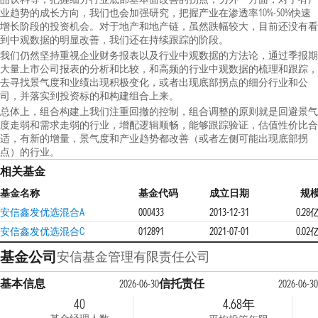
业趋势的成长方向，我们也会加强研究，把握产业在渗透率10%-50%快速
增长阶段的投资机会。对于地产和地产链，虽然跌幅较大，目前还没有看
到中观数据的明显改善，我们还在持续跟踪的阶段。
我们仍然坚持重视企业财务报表以及行业中观数据的方法论，通过季报期
大量上市公司报表的分析和比较，和高频的行业中观数据的梳理和跟踪，
去寻找景气度和业绩出现积极变化，或者出现底部拐点的细分行业和公
司，并落实到投资标的和构建组合上来。
总体上，组合构建上我们注重回撤的控制，组合调整的原则就是回避景气
度走弱和需求走弱的行业，增配逻辑顺畅，能够跟踪验证，估值性价比合
适，有新的增量，景气度和产业趋势都改善（或者左侧可能出现底部拐
点）的行业。
相关基金
基金名称
基金代码
成立日期
规
安信鑫发优选混合A
000433
2013-12-31
0.28
安信鑫发优选混合C
012891
2021-07-01
0.02
基金公司
安信基金管理有限责任公司
基本信息
信托责任
2026-06-30
2026-06-30
40
4.68年