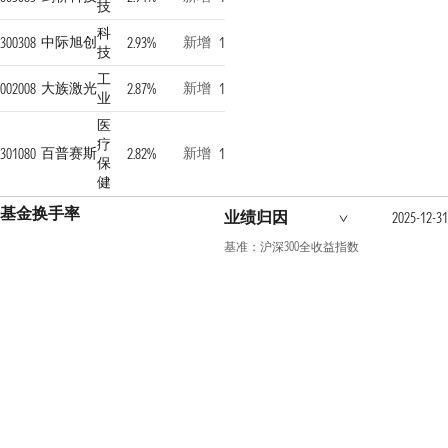
技
科
中际旭创
新增
300308
2.93%
1
技
工
大族激光
新增
002008
2.87%
1
业
医
疗
百普赛斯
新增
301080
2.82%
1
保
健
基金换手率
业绩归因
2025-12-31
基准：沪深300全收益指数