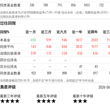
同类基金数量
330
590
715
856
1453
732
业绩比较基准为沪深300指数收益率x75.0% + 中债-综合全价（总值）指数收益率x20.0% +
活期存款基准利率x5.0%
过往回报
回报%
近一月
近三月
近六月
近一年
近两年
近三
本基金
-0.92
9.91
9.46
30.17
20.03
11
同类平均
1.43
8.44
8.04
28.32
19.77
8
业绩比较基准
0.39
1.12
2.24
4.56
4.56
4
2
2
2
四分位排名
—
—
—
百分位排名
—
—
—
41
43
同类基金数量
922
909
898
867
817
业绩数据截至2026-06-30，业绩不足1年不进行排名，业绩超过1年为年化值
晨星评级
2026-06
最新三年评级
4星
最新五年评级
3星
最新十年评级