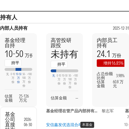
持有人
内部人员持有
2025-12-31
基金经理
高管投研
内部员工
自持
跟投
持有
10-50
24.1
未持有
万份
万份
持平
16.85%
增持
持平
占总份额
无
0-10
10-50
50-
>100
3.98%
无
0-10
10-50
50-
>100
比例
万
万
100
万
万
万
100
万
估算
60.8 万
万
份
份
份
万
份
份
份
金额
元
份
份
估算
25-126
估算金额
—
金额
万元
基金经理在管产品内部持有信息
黎志军
基
基金
2
公司
2026-
直接
06-30
安信鑫发优选混合A
10
本基金