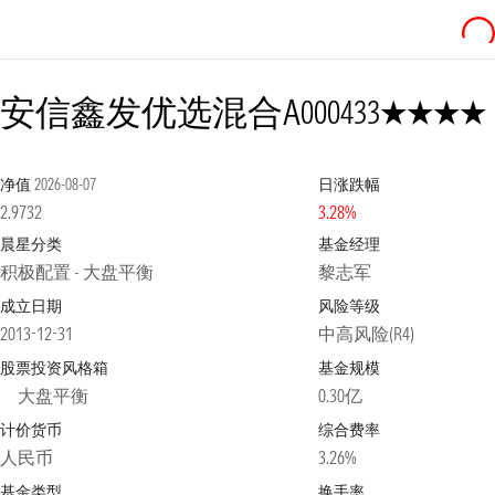
4星
安信鑫发优选混合A
000433
净值
2026-08-07
日涨跌幅
2.9732
3.28%
晨星分类
基金经理
积极配置 - 大盘平衡
黎志军
成立日期
风险等级
2013-12-31
中高风险(R4)
股票投资风格箱
基金规模
大盘平衡
0.30亿
计价货币
综合费率
人民币
3.26%
基金类型
换手率