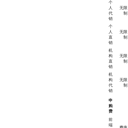
个
人
无限
代
制
销
个
人
无限
直
制
销
机
构
无限
直
制
销
机
构
无限
代
制
销
申
购
费
前
端
费率