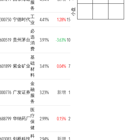
服
务
小盘
工
宁德时代
300750
4.41%
1.28%
15
业
必
选
贵州茅台
600519
3.91%
-3.63%
10
消
费
基
础
紫金矿业
601899
3.41%
0.04%
7
材
料
金
融
广发证券
新增
000776
3.23%
1
服
务
医
疗
华纳药厂
688799
2.99%
0.15%
2
保
健
科
剑桥科技
新增
603083
2.94%
1