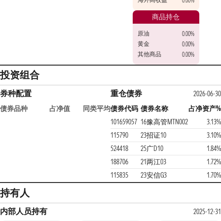
0.00%
商品持仓
原油
0.00%
黄金
0.00%
其他商品
0.00%
投资组合
券种配置
重仓债券
2026-06-3
债券品种
占净值
同类平均
债券代码
债券名称
占净资产
101659057
16豫高管MTN002
3.13
115790
23招证10
3.10
524418
25广D10
1.84
188706
21两江03
1.72
115835
23安信G3
1.70
持有人
内部人员持有
2025-12-3