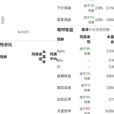
优于
12%
下行风险
0.30%
0.11
同类
优于
15%
回报%
晨星风险
0.00%
0.00
同类
相对收益
基准
中证国债指数
标准差%
同类表
本
指标
现
性价比
优于
38%
Alpha
0.35
本
同类
同类表
同类
指标
基
现
平均
Beta
-0.1
—
金
R2
0.1
—
优于
27%
超额收益
-0.06
同类
优于
1%
跟踪误差
2.00
同类
优于
26%
信息比率
-0.1
同类
优于
98%
月度胜率
50.00
同类