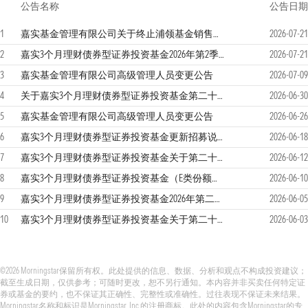
公告名称
公告日期
1
嘉实基金管理有限公司关于终止浦领基金销售有限公司办理本公司旗下基金销售业务的公告
2026-07-21
2
嘉实3个月理财债券型证券投资基金2026年第2季度报告
2026-07-21
3
嘉实基金管理有限公司高级管理人员变更公告
2026-07-09
4
关于嘉实3个月理财债券型证券投资基金第二十一期运作期投资组合构建情况说明的公告
2026-06-30
5
嘉实基金管理有限公司高级管理人员变更公告
2026-06-26
6
嘉实3个月理财债券型证券投资基金更新招募说明书（2026年06月18日更新）
2026-06-18
7
嘉实3个月理财债券型证券投资基金关于第二十期运作期实际年化收益率的公告
2026-06-12
8
嘉实3个月理财债券型证券投资基金（E类份额）基金产品资料概要更新（2026年06月10日）
2026-06-10
9
嘉实3个月理财债券型证券投资基金2026年第二次收益分配公告
2026-06-05
10
嘉实3个月理财债券型证券投资基金关于第二十期运作期到期后进入第二十一期运作期开放申购赎回、起始运作及到期赎回等安排的公告
2026-06-03
©2026 Morningstar保留所有权。此处提供的信息、数据、分析和观点不构成投资建议；
截至生成日期，仅供参考；可随时更改，恕不另行通知。本内容并非买卖任何特定证
券或基金的要约，也不保证其正确性、完整性或准确性。过往表现不保证未来结果。
Morningstar名称和标识是Morningstar, Inc.的注册商标。此处的内容包含Morningstar的专