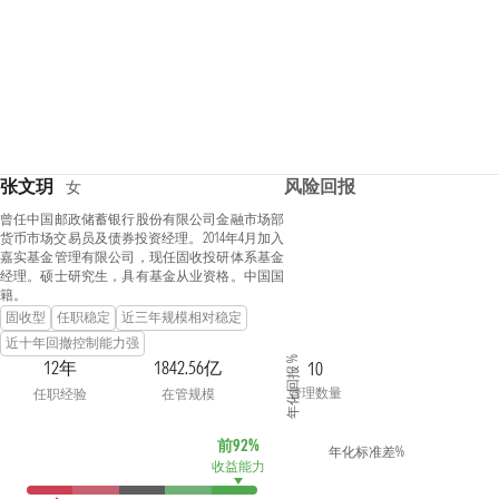
张文玥
风险回报
女
曾任中国邮政储蓄银行股份有限公司金融市场部
货币市场交易员及债券投资经理。2014年4月加入
嘉实基金管理有限公司，现任固收投研体系基金
经理。硕士研究生，具有基金从业资格。中国国
籍。
固收型
任职稳定
近三年规模相对稳定
近十年回撤控制能力强
年化回报 %
12年
1842.56亿
10
管理数量
任职经验
在管规模
前92%
年化标准差%
收益能力