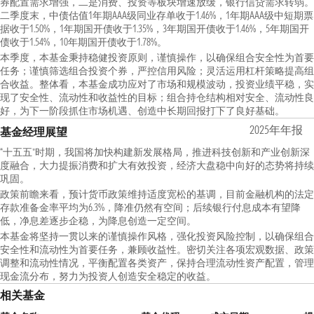
券配置需求增强，二是消费、投资等板块增速放缓，银行信贷需求转弱。
二季度末，中债估值1年期AAA级同业存单收于1.46%，1年期AAA级中短期票
据收于1.50%，1年期国开债收于1.35%，3年期国开债收于1.46%，5年期国开
债收于1.54%，10年期国开债收于1.78%。
本季度，本基金秉持稳健投资原则，谨慎操作，以确保组合安全性为首要
任务；谨慎筛选组合投资个券，严控信用风险；灵活运用杠杆策略提高组
合收益。整体看，本基金成功应对了市场和规模波动，投资业绩平稳，实
现了安全性、流动性和收益性的目标；组合持仓结构相对安全、流动性良
好，为下一阶段抓住市场机遇、创造中长期回报打下了良好基础。
2025年年报
基金经理展望
“十五五”时期，我国将加快构建新发展格局，推进科技创新和产业创新深
度融合，大力提振消费和扩大有效投资，经济大盘稳中向好的态势将持续
巩固。
政策前瞻来看，预计货币政策维持适度宽松的基调，目前金融机构的法定
存款准备金率平均为6.3%，降准仍然有空间；后续银行付息成本有望降
低，净息差逐步企稳，为降息创造一定空间。
本基金将坚持一贯以来的谨慎操作风格，强化投资风险控制，以确保组合
安全性和流动性为首要任务，兼顾收益性。密切关注各项宏观数据、政策
调整和流动性情况，平衡配置各类资产，保持合理流动性资产配置，管理
现金流分布，努力为投资人创造安全稳定的收益。
相关基金