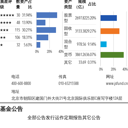
晨星评
数
资产占
资产
规模
占比
级
量
比
类型
（亿）
30
31.94%
股票
2697.82
25.20%
型
48
13.90%
固收
115
30.21%
3133.38
29.27%
型
106
18.31%
混合
978.56
9.14%
32
5.63%
型
0%
20%
40%
货币
3861.26
36.07%
其它
33.69
0.31%
0%
20%
40%
电话
传真
网址
400-600-8800
010-65215588
www.jsfund.c
地址
北京市朝阳区建国门外大街21号北京国际俱乐部C座写字楼12A层
基金公告
全部公告
发行运作
定期报告
其它公告