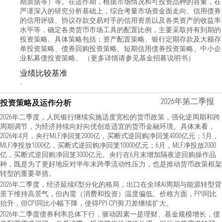
期票据等）等。在运作期，根据市场情况和可投资品种的容量，在
严谨深入的研究分析基础上，综合考量市场资金面走向、信用债券
的信用评级、协议存款交易对手的信用资质以及各类资产的收益率
水平等，确定各类货币市场工具的配置比例，主要采取持有到期的
投资策略。具体策略包括：资产配置策略、银行定期存款及大额存
单投资策略、债券回购投资策略、短期信用债券投资策略、中小企
业私募债投资策略。 （更多详情请参见基金招募说明书）
业绩比较基准
-
2026年第二季报
投资策略及运作分析
2026年二季度，人民银行继续实施适度宽松的货币政策，强化逆周期和跨
周期调节，为经济持续向好向优创造适宜的货币金融环境。具体来看，
2026年4月，央行MLF净回笼2000亿，买断式逆回购净回笼4000亿元；5月，
MLF净投放1000亿，买断式逆回购净回笼10000亿元；6月，MLF净投放2000
亿，买断式逆回购净回笼3000亿元。央行在6月末增加隔夜逆回购操作品
种，既是为了更好地应对半年末跨季流动性压力，也是推动货币政策框架
转型的重要举措。
2026年二季度，经济延续K型分化的格局，出口在全球AI周期与能源转型背
景下维持高景气，但内需（消费和投资）温度偏低。价格方面，PPI同比
抬升，但CPI同比小幅下降，使得PPI-CPI剪刀差继续扩大。
2026年二季度债券利率总体下行，驱动因素一是理财、基金规模增长，债