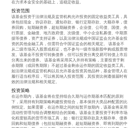
在力求本金安全的基础上，追稳定收益。
投资范围
该基金投资于法律法规及监管机构允许投资的固定收益类工具，具
体包括现金，协议存款、通知存款、银行定期存款、大额存单，债
券回购，短期融资券，超短期融资券，企业债、公司债、国债、央
行票据、金融债、地方政府债、次级债、中小企业私募债、中期票
据等债券，资产支持证券，以及法律法规或中国证监会允许基金投
资的其他金融工具，但需符合中国证监会的相关规定。 该基金不
从二级市场买入股票或权证，也不参与一级市场新股申购或股票增
发。该基金不投资可转换债券，但可以投资分离交易可转债上市后
分离出来的债券。 该基金将采用买入并持有策略，主要投资于剩
余期限（或回售期限）不超过基金剩余运作期的固定收益类工具。
如法律法规或监管机构以后允许基金投资其他品种，基金管理人在
履行适当程序后，可以将其纳入投资范围，其投资比例遵循届时有
效的法律法规和相关规定。
投资策略
在运作期内，该基金将在坚持组合久期与运作期基本匹配的原则
下，采用持有到期策略构建投资组合，基本保持大类品种配置的比
例恒定。如果需要，在运作期之间的短暂开放期内，该基金将采用
流动性管理与组合调整相结合的策略。该基金主要投资于利率市场
化程度较高的货币市场工具，如：银行定期存款及大额存单、债券
回购和短期债券（包括短期融资券、超短期融资券、即将到期的中