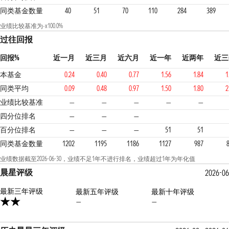
同类基金数量
40
51
70
110
284
389
业绩比较基准为-x100.0%
过往回报
回报%
近一月
近三月
近六月
近一年
近两年
近三
本基金
0.24
0.40
0.77
1.56
1.84
1
同类平均
0.09
0.48
0.97
1.50
1.80
2
业绩比较基准
—
—
—
—
—
3
3
4
四分位排名
—
—
—
百分位排名
—
—
—
51
51
同类基金数量
1202
1195
1186
1127
987
业绩数据截至2026-06-30，业绩不足1年不进行排名，业绩超过1年为年化值
晨星评级
2026-0
最新三年评级
最新五年评级
最新十年评级
—
—