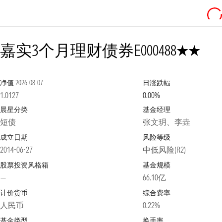
2星
嘉实3个月理财债券E
000488
净值
2026-08-07
日涨跌幅
1.0127
0.00%
晨星分类
基金经理
短债
张文玥、李垚
成立日期
风险等级
2014-06-27
中低风险(R2)
股票投资风格箱
基金规模
—
66.10亿
计价货币
综合费率
人民币
0.22%
基金类型
换手率