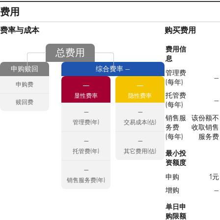
费用
费率与成本
购买费用
费用信
总费用
息
申购赎回
综合费率 —
管理费
—
(每年)
—
—
申购费
托管费
显性费率
隐性费率
—
赎回费
(每年)
—
—
销售服
该份额不
管理费(年)
交易成本(估)
务费
收取销售
(每年)
服务费
—
—
托管费(年)
其它费用(估)
最小投
资额度
—
申购
1元
销售服务费(年)
增购
—
单日申
购限额