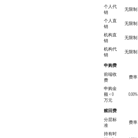
个人代
无限制
销
个人直
无限制
销
机构直
无限制
销
机构代
无限制
销
申购费
前端收
费率
费
申购金
额 < 0
0.00%
万元
赎回费
分层标
费率
准
持有时