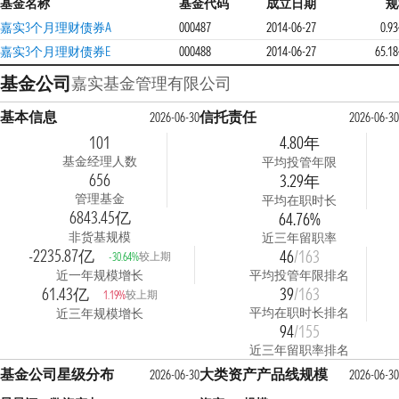
基金名称
基金代码
成立日期
规
嘉实3个月理财债券A
000487
2014-06-27
0.9
嘉实3个月理财债券E
000488
2014-06-27
65.1
基金公司
嘉实基金管理有限公司
基本信息
信托责任
2026-06-30
2026-06-3
101
4.80年
基金经理人数
平均投管年限
656
3.29年
管理基金
平均在职时长
6843.45亿
64.76%
非货基规模
近三年留职率
-2235.87亿
46
/163
较上期
-30.64%
近一年规模增长
平均投管年限排名
61.43亿
39
/163
较上期
1.19%
平均在职时长排名
近三年规模增长
94
/155
近三年留职率排名
基金公司星级分布
大类资产产品线规模
2026-06-30
2026-06-3