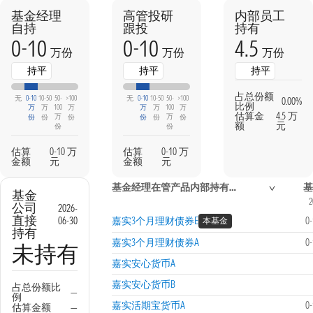
基金经理
高管投研
内部员工
自持
跟投
持有
0-10
0-10
4.5
万份
万份
万份
持平
持平
持平
占总份额
无
0-10
10-50
50-
>100
无
0-10
10-50
50-
>100
0.00%
比例
万
万
100
万
万
万
100
万
估算金
4.5 万
万
万
份
份
份
份
份
份
额
元
份
份
估算
0-10 万
估算
0-10 万
金额
元
金额
元
基金经理在管产品内部持有信息
基金
2
公司
2026-
直接
06-30
嘉实3个月理财债券E
0
本基金
持有
嘉实3个月理财债券A
0
未持有
嘉实安心货币A
嘉实安心货币B
占总份额比
—
例
嘉实活期宝货币A
0
估算金额
—