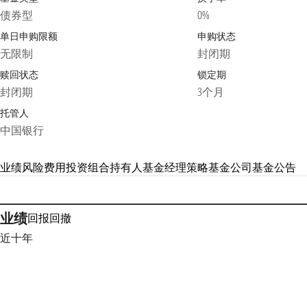
债券型
0%
单日申购限额
申购状态
无限制
封闭期
赎回状态
锁定期
封闭期
3个月
托管人
中国银行
业绩
风险
费用
投资组合
持有人
基金经理
策略
基金公司
基金公告
业绩
回报
回撤
近十年