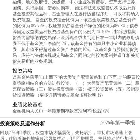
融债、地方政府债、次级债、中小企业私募债券、资产支持证券、
国债、央行票据、债券回购等。 如法律法规或监管机构以后允许
基金投资其他品种，基金管理人在履行适当程序后，可以将其纳入
投资范围。 基金的投资组合比例为：该基金股票投资占基金资产
的比例为 0%–95%，权证投资占基金资产净值的比例为0%–3%；债券
等固定收益类品种投资占基金资产的比例为5%-100%，扣除股指期
货合约需缴纳的交易保证金后现金或者到期日在一年以内的政府债
券不低于基金资产净值的 5%，该基金持有的单只中小企业私募债
券，其市值不得超过基金资产净值的10%。 该基金参与股指期货交
易，应符合法律法规规定和基金合同约定的投资限制并遵守相关期
货交易所的业务规则。
投资策略
该基金将采用“自上而下”的大类资产配置策略和“自下而上”的股票投
资策略相结合的方法进行投资。（一）大类资产配置策略（二）股
票配置策略（三）债券投资策略（四）权证投资策略（五）股指期
货投资策略 （更多详情请参见基金招募说明书）
业绩比较基准
金融机构人民币一年期定期存款基准利率(税后)+2%
2026年第一季报
投资策略及运作分析
回顾2026年1季度，权益市场大幅震荡，先扬后抑，年初市场迅速上涨
后，伴随着海外地缘政治风险扰动，3月回撤明显。主题轮动特征加强，