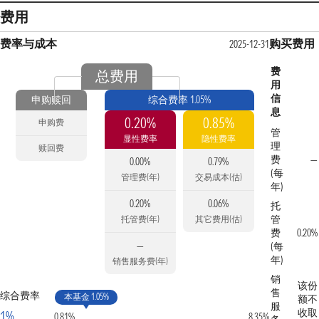
费用
费率与成本
购买费用
2025-12-31
费
总费用
用
信
申购赎回
综合费率 1.05%
息
0.20%
0.85%
申购费
管
显性费率
隐性费率
理
赎回费
费
—
0.00%
0.79%
(每
管理费(年)
交易成本(估)
年)
0.20%
0.06%
托
管
托管费(年)
其它费用(估)
费
0.20%
—
(每
年)
销售服务费(年)
销
该份
售
综合费率
本基金 1.05%
额不
服
收取
1%
0.81%
8.35%