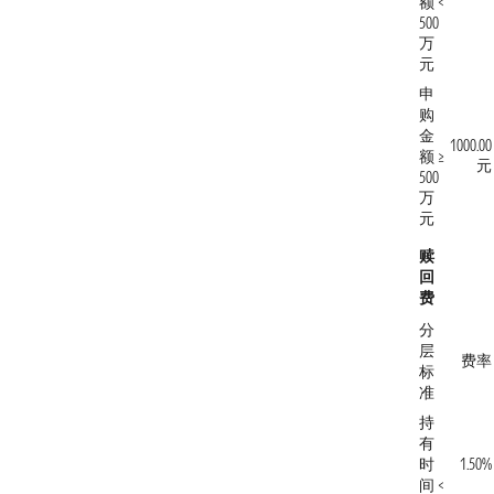
额 <
500
万
元
申
购
金
1000.00
额 ≥
元
500
万
元
赎
回
费
分
层
费率
标
准
持
有
时
1.50%
间 <