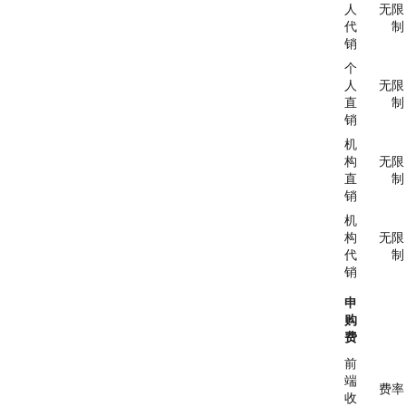
人
无限
代
制
销
个
人
无限
直
制
销
机
构
无限
直
制
销
机
构
无限
代
制
销
申
购
费
前
端
费率
收