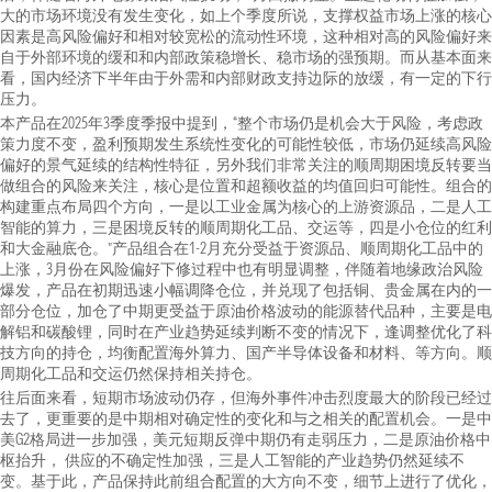
大的市场环境没有发生变化，如上个季度所说，支撑权益市场上涨的核心
因素是高风险偏好和相对较宽松的流动性环境，这种相对高的风险偏好来
自于外部环境的缓和和内部政策稳增长、稳市场的强预期。而从基本面来
看，国内经济下半年由于外需和内部财政支持边际的放缓，有一定的下行
压力。
本产品在2025年3季度季报中提到，“整个市场仍是机会大于风险，考虑政
策力度不变，盈利预期发生系统性变化的可能性较低，市场仍延续高风险
偏好的景气延续的结构性特征，另外我们非常关注的顺周期困境反转要当
做组合的风险来关注，核心是位置和超额收益的均值回归可能性。组合的
构建重点布局四个方向，一是以工业金属为核心的上游资源品，二是人工
智能的算力，三是困境反转的顺周期化工品、交运等，四是小仓位的红利
和大金融底仓。”产品组合在1-2月充分受益于资源品、顺周期化工品中的
上涨，3月份在风险偏好下修过程中也有明显调整，伴随着地缘政治风险
爆发，产品在初期迅速小幅调降仓位，并兑现了包括铜、贵金属在内的一
部分仓位，加仓了中期更受益于原油价格波动的能源替代品种，主要是电
解铝和碳酸锂，同时在产业趋势延续判断不变的情况下，逢调整优化了科
技方向的持仓，均衡配置海外算力、国产半导体设备和材料、等方向。顺
周期化工品和交运仍然保持相关持仓。
往后面来看，短期市场波动仍存，但海外事件冲击烈度最大的阶段已经过
去了，更重要的是中期相对确定性的变化和与之相关的配置机会。一是中
美G2格局进一步加强，美元短期反弹中期仍有走弱压力，二是原油价格中
枢抬升， 供应的不确定性加强，三是人工智能的产业趋势仍然延续不
变。基于此，产品保持此前组合配置的大方向不变，细节上进行了优化，