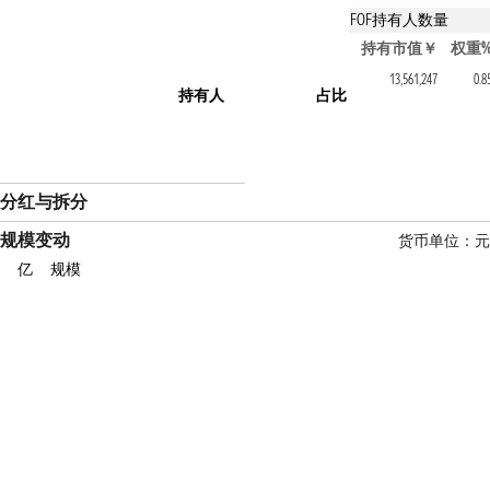
FOF持有人数量
持有该基金的FOF产
持有市值￥
权重
华夏养老2040三年持有混
13,561,247
0.8
持有人
占比
分红与拆分
规模变动
货币单位：
亿
规模