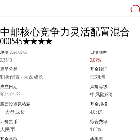
中邮核心竞争力灵活配置混合
4星
000545
净值
2026-08-06
日涨跌幅
2.3140
2.07%
晨星分类
基金经理
积极配置 - 大盘成长
江刘玮
成立日期
风险等级
2014-04-23
中风险(R3)
股票投资风格箱
基金规模
大盘成长
4.05亿
计价货币
综合费率
人民币
1.05%
基金类型
换手率