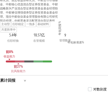
研究员、固定收益部研究员、中邮货币市场基
金、中邮核心优选混合型证券投资基金、中邮
战略新兴产业混合型证券投资基金基金经理助
理、中邮睿信增强债券型证券投资基金基金经
理。现任中邮创业基金管理股份有限公司研究
部总经理、中邮景泰灵活配置混合型证券投资
年化回报 %
主动型
任职稳定
一拖多
基础材料
基金、中邮乐享收益灵活配置混合型证券投资
基金、中邮核心竞争力灵活配置混合型证券投
月度胜率中
资基金、中邮核心优势灵活配置混合型证券投
5.4年
18.57亿
9
资基金、中邮研究精选混合型证券投资基金、
管理数量
任职经验
在管规模
中邮瑞享两年定期开放混合型证券投资基金、
年化标准差%
中邮兴荣价值一年持有期混合型证券投资基
金、中邮风格轮动灵活配置混合型证券投资基
前8%
金基金经理。
收益能力
前27%
抗风险能力
累计回报
对数刻度