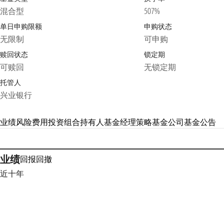
混合型
507%
单日申购限额
申购状态
无限制
可申购
赎回状态
锁定期
可赎回
无锁定期
托管人
兴业银行
业绩
风险
费用
投资组合
持有人
基金经理
策略
基金公司
基金公告
业绩
回报
回撤
近十年