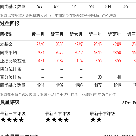
同类基金数量
577
655
734
798
834
1089
业绩比较基准为金融机构人民币一年期定期存款基准利率(税后)+2%x100.0%
过往回报
回报%
近一月
近三月
近六月
近一年
近两年
近三
本基金
22.40
50.33
42.97
95.15
42.09
23
同类平均
9.84
30.72
30.12
68.15
38.50
16
业绩比较基准
0.31
0.87
1.74
3.55
3.55
3
2
2
2
四分位排名
—
—
—
百分位排名
—
—
—
30
40
同类基金数量
1914
1909
1905
1877
1819
1
业绩数据截至2026-06-30，业绩不足1年不进行排名，业绩超过1年为年化值
晨星评级
2026-0
最新三年评级
4星
最新五年评级
2星
最新十年评级