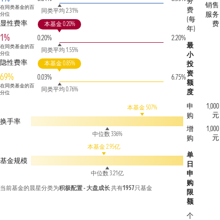
务
销售
在同类基金的百
费
同类平均 2.31%
服务
分位
(每
显性费率
费
本基金 0.20%
年)
1%
0.20%
2.20%
最
在同类基金的百
同类平均 1.55%
分位
小
隐性费率
本基金 0.85%
投
资
69%
0.03%
6.75%
额
在同类基金的百
同类平均 0.76%
度
分位
申
1,000
本基金 507%
元
购
换手率
增
1,000
中位数 336%
元
购
本基金 2.95亿
单
基金规模
日
申
中位数 3.21亿
购
当前基金的晨星分类为
积极配置 - 大盘成长
共有
1957
只基金
限
额
个