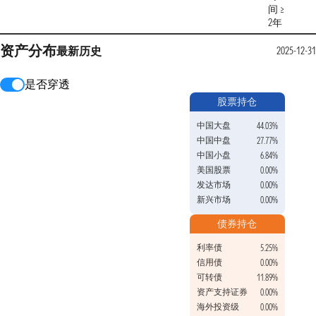
间 ≥
2年
资产分布
最新
历史
2025-12-3
是否穿透
股票持仓
中国大盘
44.03%
中国中盘
27.77%
中国小盘
6.84%
美国股票
0.00%
发达市场
0.00%
新兴市场
0.00%
债券持仓
利率债
5.25%
信用债
0.00%
可转债
11.89%
资产支持证券
0.00%
海外投资级
0.00%