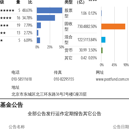
级
量
比
类型
（亿）
5
48.63%
股票
1.06
0.12%
型
16
34.78%
固收
19
7.79%
730.48
82.50%
型
13
2.72%
混合
122.51
13.84%
5
6.09%
型
0%
25%
50%
货币
30.99
3.50%
其它
0.42
0.05%
0%
45%
90%
电话
传真
网址
010-58511618
010-82295155
www.postfund.com.c
地址
北京市东城区北三环东路36号2号楼C座20层
基金公告
全部公告
发行运作
定期报告
其它公告
公告名称
公告日期