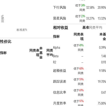
优于
24%
下行风险
32.58%
20.90
同类
优于
23%
回报%
晨星风险
33.27%
13.32
同类
相对收益
基准
同类平均
标准差%
同类表
本
指标
现
性价比
优于
49%
Alpha
0.39
本
同类
同类表
同类
指标
基
现
平均
Beta
1.4
—
金
R2
0.9
—
优于
68%
超额收益
9.18
同类
优于
59%
跟踪误差
19.70
同类
优于
69%
信息比率
0.4
同类
优于
97%
月度胜率
75.00
同类