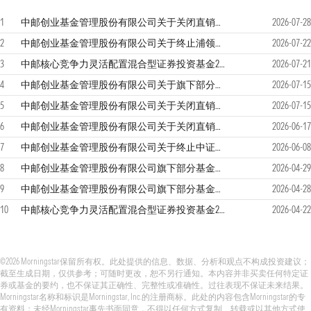
1
中邮创业基金管理股份有限公司关于关闭直销网上交易平台业务服务的提示性公告
2026-07-28
2
中邮创业基金管理股份有限公司关于终止浦领基金销售有限公司办理本公司旗下基金相关销售业务的公告
2026-07-22
3
中邮核心竞争力灵活配置混合型证券投资基金2026年第二季度报告
2026-07-21
4
中邮创业基金管理股份有限公司关于旗下部分基金参加兴业证券股份有限公司申购和定投费率优惠活动的公告
2026-07-15
5
中邮创业基金管理股份有限公司关于关闭直销网上交易平台业务服务的提示性公告
2026-07-15
6
中邮创业基金管理股份有限公司关于关闭直销网上交易平台业务服务的公告
2026-06-17
7
中邮创业基金管理股份有限公司关于终止中证金牛（北京）基金销售有限公司办理本公司旗下基金销售业务的公告
2026-06-08
8
中邮创业基金管理股份有限公司旗下部分基金在易方达财富管理基金销售（广州）有限公司开通基金转换业务的公告
2026-04-29
9
中邮创业基金管理股份有限公司旗下部分基金在中国银河证券股份有限公司开通基金转换业务的公告
2026-04-28
10
中邮核心竞争力灵活配置混合型证券投资基金2026年第一季度报告
2026-04-22
©2026 Morningstar保留所有权。此处提供的信息、数据、分析和观点不构成投资建议；
截至生成日期，仅供参考；可随时更改，恕不另行通知。本内容并非买卖任何特定证
券或基金的要约，也不保证其正确性、完整性或准确性。过往表现不保证未来结果。
Morningstar名称和标识是Morningstar, Inc.的注册商标。此处的内容包含Morningstar的专
有资料；未经Morningstar事先书面同意，不得以任何方式复制、转载或以其他方式使