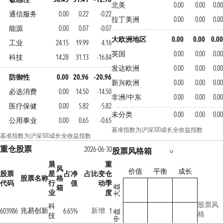
北美
0.00
0.00
0.0
通信服务
0.00
0.22
-0.22
拉丁美洲
0.00
0.00
0.0
能源
0.00
0.07
-0.07
大欧洲地区
0.00
0.00
0.0
工业
24.15
19.99
4.16
英国
0.00
0.00
0.0
科技
14.28
31.13
-16.84
发达欧洲
0.00
0.00
0.0
防御性
0.00
20.96
-20.96
新兴欧洲
0.00
0.00
0.0
必选消费
0.00
14.50
-14.50
非洲/中东
0.00
0.00
0.0
医疗保健
0.00
5.82
-5.82
未分类
0.00
0.00
0.0
公用事业
0.00
0.65
-0.65
基准指数为沪深300成长全收益指数
基准指数为沪深300成长全收益指数
重仓股票
2026-06-30
股票风格箱
晨
重
风
价值
平衡
成长
股票
星
占净
占比变
仓
股票名称
格
代码
行
值
动
季
箱
大盘
业
度
股票风
科
兆易创新
新增
603986
6.65%
1
中盘
格
技