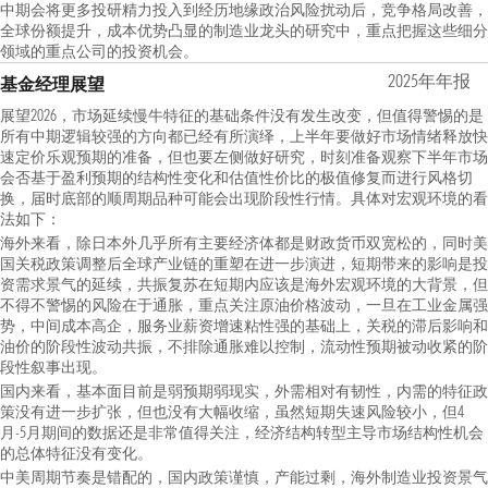
中期会将更多投研精力投入到经历地缘政治风险扰动后，竞争格局改善，
全球份额提升，成本优势凸显的制造业龙头的研究中，重点把握这些细分
领域的重点公司的投资机会。
2025年年报
基金经理展望
展望2026，市场延续慢牛特征的基础条件没有发生改变，但值得警惕的是
所有中期逻辑较强的方向都已经有所演绎，上半年要做好市场情绪释放快
速定价乐观预期的准备，但也要左侧做好研究，时刻准备观察下半年市场
会否基于盈利预期的结构性变化和估值性价比的极值修复而进行风格切
换，届时底部的顺周期品种可能会出现阶段性行情。具体对宏观环境的看
法如下：
海外来看，除日本外几乎所有主要经济体都是财政货币双宽松的，同时美
国关税政策调整后全球产业链的重塑在进一步演进，短期带来的影响是投
资需求景气的延续，共振复苏在短期内应该是海外宏观环境的大背景，但
不得不警惕的风险在于通胀，重点关注原油价格波动，一旦在工业金属强
势，中间成本高企，服务业薪资增速粘性强的基础上，关税的滞后影响和
油价的阶段性波动共振，不排除通胀难以控制，流动性预期被动收紧的阶
段性叙事出现。
国内来看，基本面目前是弱预期弱现实，外需相对有韧性，内需的特征政
策没有进一步扩张，但也没有大幅收缩，虽然短期失速风险较小，但4
月-5月期间的数据还是非常值得关注，经济结构转型主导市场结构性机会
的总体特征没有变化。
中美周期节奏是错配的，国内政策谨慎，产能过剩，海外制造业投资景气