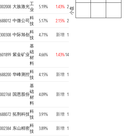
工
大族激光
002008
5.19%
1.43%
2
小盘
业
科
中微公司
688012
5.17%
2.15%
2
技
科
中际旭创
新增
300308
4.71%
1
技
基
础
紫金矿业
601899
4.66%
1.43%
14
材
料
科
华峰测控
新增
688200
4.15%
1
技
基
础
国恩股份
新增
002768
4.09%
1
材
料
科
拓荆科技
新增
688072
3.91%
1
技
科
东山精密
新增
002384
3.89%
1
技