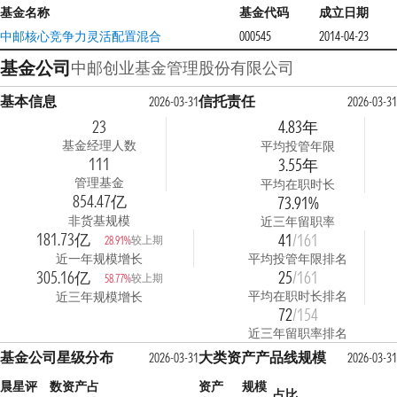
基金名称
基金代码
成立日期
中邮核心竞争力灵活配置混合
000545
2014-04-23
基金公司
中邮创业基金管理股份有限公司
基本信息
信托责任
2026-03-31
2026-03-3
23
4.83年
基金经理人数
平均投管年限
111
3.55年
管理基金
平均在职时长
854.47亿
73.91%
非货基规模
近三年留职率
181.73亿
41
/161
较上期
28.91%
近一年规模增长
平均投管年限排名
305.16亿
25
/161
较上期
58.77%
平均在职时长排名
近三年规模增长
72
/154
近三年留职率排名
基金公司星级分布
大类资产产品线规模
2026-03-31
2026-03-3
晨星评
数
资产占
资产
规模
占比