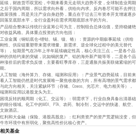
延续，财政货币双宽松，中期来看美元走弱大趋势不变，全球制造业周期
之后于国内周期，所以需求向外看，供给向内求。反内卷尽可能不去押注
政策强推，而是关注产业自身趋势，重点在于过去三年资本开支增速逐步
回落至底部水平，全行业盈利在需求周期底部水平的方向。
产品组合整体以传统行业蓝筹公司为主，控制组合总体估值，坚持稳健绝
对收益风格。具体重点投资的方向包括：
工业金属（铜铝底仓+锂钴、锡、镍、铬）：资源的中期叙事延续（供给
刚性、供应链重塑带来需求增量、新需求、逆全球化过程中的美元替代
等），短期景气在26年上半年延续确定性高，核心关注三点，一是各个品
种的供给约束的突破，比如铜的复产、铝的海外新产能等等，二是各个品
种涨价后的需求负反馈，主要看旺季库存，三是通胀共振美联储紧缩的可
能。
人工智能（海外算力、存储、端测和应用）：产业景气趋势延续，目前来
看人工智能仍然是时代发展唯一聚焦收敛的方向，所有高增的景气需求都
与此方向相关，关注紧缺环节（存储、Cowos、光芯片、电力相关等），
端测和应用以港股龙头为主。
困境反转的顺周期（化工、交运等）：弱需求下，行业自身具备出清基础
的细分领域。化工中的MDI、PTA、农药、制冷剂，交运中的快递、航空、
文旅酒店。
红利和大金融（保险、港股高股息）：红利类资产的资产荒逻辑没变，但
牛市环境中有所弱化，聚焦高性价比核心资产。
相关基金