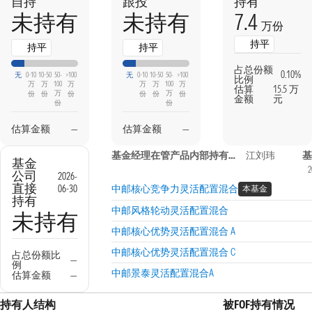
自持
跟投
持有
7.4
未持有
未持有
万份
持平
持平
持平
占总份额
0.10%
无
0-10
10-50
50-
>100
无
0-10
10-50
50-
>100
比例
万
万
100
万
万
万
100
万
估算
15.5 万
万
万
份
份
份
份
份
份
金额
元
份
份
估算金额
—
估算金额
—
基金经理在管产品内部持有信息
江刘玮
基金
2
公司
2026-
直接
06-30
中邮核心竞争力灵活配置混合
本基金
持有
中邮风格轮动灵活配置混合
未持有
中邮核心优势灵活配置混合 A
中邮核心优势灵活配置混合 C
占总份额比
—
例
中邮景泰灵活配置混合A
估算金额
—
持有人结构
被FOF持有情况