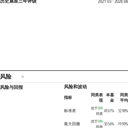
历史晨星三年评级
2021-03 - 2026-0
风险
风险和波动
风险与回报
同类表
本基
同
指标
现
金
平
优于
26%
标准差
49.67%
32.98
同类
优于
34%
最大回撤
-30.56%
-19.90
同类