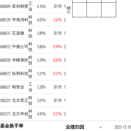
工
富创精密
新增
688409
6.16%
1
小盘
业
科
华海清科
688120
6.05%
1.63%
2
技
科
芯源微
新增
688037
5.89%
1
技
科
中微公司
688012
5.86%
0.99%
2
技
科
华峰测控
688200
5.29%
0.83%
2
技
科
拓荆科技
688072
5.21%
0.51%
2
技
工
精智达
新增
688627
5.20%
1
业
科
北京君正
新增
300223
5.01%
1
技
科
北方华创
002371
4.95%
0.21%
2
技
基金换手率
业绩归因
2025-12-31