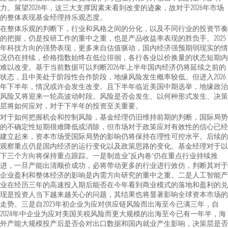
力。展望2026年，这三大支撑因素未看到改变的迹象，故对于2026年市场
的整体表现基金经理持乐观态度。
在整体乐观的判断下，行业和风格之间的分化，以及不同行业的投资节奏
的把握，仍是投研工作的重中之重，也是产品收益率表现的胜负手。2025
年科技方向的强势表现，更多来自估值驱动，国内经济强预期弱现实的情
况仍在持续，价格指数始终在低位徘徊，各行各业以价换量的状态短期内
难以改变。基于当前数据可以判断2026年上半年国内经济仍将延续之前的
状态，且中美处于阶段性合作阶段，地缘风险发生概率较低。但进入2026
年下半年，情况或许会发生改变。且下半年临近美国中期选举，地缘政治
风险又将迎来一轮高波动时段。风险是否会发生、以何种形式发生、决策
层将如何应对，对于下半年的投资至关重要。
对于如何把握机会和控制风险，基金经理仍旧维持前期的判断，国际局势
的不确定性短期很难降低或消除，但市场对于政策应对有效性的信心已经
建立起来，资本市场受国际局势的影响仍将保持在理性可控水平。后续的
观察重点仍是国内经济的运行变化以及政策思路的变化。基金经理对于以
下三个方向将保持重点跟踪。一是制造业“反内卷”仍在重点行业持续推
进，一旦产能出清顺价成功，必将带动更多的行业进行效仿，判断其对于
企业盈利和整体经济的影响是内需方向研究的重中之重。二是人工智能产
业在经历三年的高速投入期后能否在今年看到商业模式的落地和盈利的兑
现是投资人当下越来越关心的问题，其结果也将显著影响全球资本市场的
走势。三是自2023年初企业为应对供应链风险而出海至今已满三年，自
2024年中企业为应对美国关税风险而更大规模的出海至今已有一年半，海
外产能大规模投产后是否会对出口数据和国内就业产生影响，决策层是否