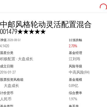
中邮风格轮动灵活配置混合
5星
001479
净值
2026-08-07
日涨跌幅
4.1420
2.70%
晨星分类
基金经理
积极配置 - 大盘成长
江刘玮
成立日期
风险等级
2016-01-27
中高风险(R4)
股票投资风格箱
基金规模
大盘成长
0.89亿
计价货币
综合费率
人民币
1.97%
基金类型
换手率