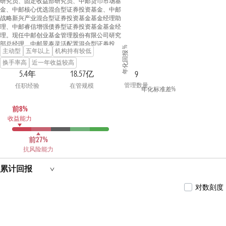
研究员、固定收益部研究员、中邮货币市场基
金、中邮核心优选混合型证券投资基金、中邮
战略新兴产业混合型证券投资基金基金经理助
理、中邮睿信增强债券型证券投资基金基金经
理。现任中邮创业基金管理股份有限公司研究
部总经理、中邮景泰灵活配置混合型证券投资
年化回报 %
主动型
五年以上
机构持有较低
基金、中邮乐享收益灵活配置混合型证券投资
基金、中邮核心竞争力灵活配置混合型证券投
换手率高
近一年收益较高
资基金、中邮核心优势灵活配置混合型证券投
5.4年
18.57亿
9
资基金、中邮研究精选混合型证券投资基金、
管理数量
任职经验
在管规模
中邮瑞享两年定期开放混合型证券投资基金、
年化标准差%
中邮兴荣价值一年持有期混合型证券投资基
金、中邮风格轮动灵活配置混合型证券投资基
前8%
金基金经理。
收益能力
前27%
抗风险能力
累计回报
对数刻度