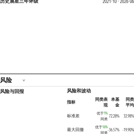
历史晨星三年评级
2021-10 - 2026-06
风险
风险和波动
风险与回报
同类表
本基
同类
指标
现
金
平均
优于
1%
标准差
72.28%
32.98%
同类
优于
16%
最大回撤
-36.57%
-19.90%
同类