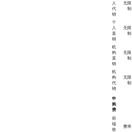
人
无限
代
制
销
个
人
无限
直
制
销
机
构
无限
直
制
销
机
构
无限
代
制
销
申
购
费
前
端
费率
收