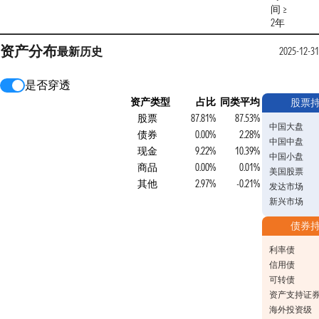
间 ≥
2年
资产分布
最新
历史
2025-12-31
是否穿透
资产类型
占比
同类平均
股票
股票
87.81%
87.53%
中国大盘
债券
0.00%
2.28%
中国中盘
现金
9.22%
10.39%
中国小盘
商品
0.00%
0.01%
美国股票
其他
2.97%
-0.21%
发达市场
新兴市场
债券
利率债
信用债
可转债
资产支持证
海外投资级