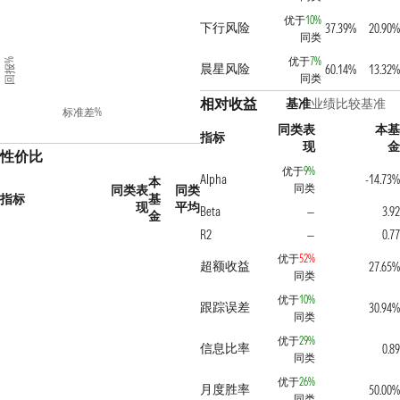
优于
10%
下行风险
37.39%
20.90%
同类
优于
7%
回报%
晨星风险
60.14%
13.32%
同类
相对收益
基准
业绩比较基准
标准差%
同类表
本基
指标
现
金
性价比
优于
9%
Alpha
-14.73%
本
同类
同类表
同类
指标
基
现
平均
Beta
3.92
—
金
R2
0.77
—
优于
52%
超额收益
27.65%
同类
优于
10%
跟踪误差
30.94%
同类
优于
29%
信息比率
0.89
同类
优于
26%
月度胜率
50.00%
同类