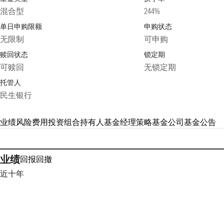
混合型
244%
单日申购限额
申购状态
无限制
可申购
赎回状态
锁定期
可赎回
无锁定期
托管人
民生银行
业绩
风险
费用
投资组合
持有人
基金经理
策略
基金公司
基金公告
业绩
回报
回撤
近十年