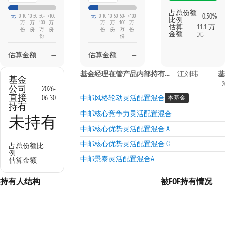
占总份额
0.50%
无
0-10
10-50
50-
>100
无
0-10
10-50
50-
>100
比例
万
万
100
万
万
万
100
万
估算
11.1 万
万
万
份
份
份
份
份
份
金额
元
份
份
估算金额
—
估算金额
—
基金经理在管产品内部持有信息
江刘玮
基
基金
2
公司
2026-
直接
06-30
中邮风格轮动灵活配置混合
本基金
持有
中邮核心竞争力灵活配置混合
未持有
中邮核心优势灵活配置混合 A
中邮核心优势灵活配置混合 C
占总份额比
—
例
中邮景泰灵活配置混合A
估算金额
—
持有人结构
被FOF持有情况