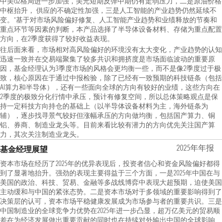
中美G2格局进一步加强，美元短期反弹中期仍有走弱压力，二是原油价格
中枢抬升， 供应的不确定性加强，三是人工智能的产业趋势仍然延续不
变。”基于对市场风险偏好修复、人工智能产业趋势和业绩释放的节奏和
重点环节等因素的判断，本产品选择了半导体设备材料、存储为重点配置
方向，在2季度获得了较好收益表现。
往后面来看，市场相对高风险偏好的环境没有太大变化，产业趋势的认知
迅速一致并在交易端聚集了较多共识和拥挤度是市场面临波动的重要原
因，基金经理认为3季度市场的风格会更均衡一些，而不是像2季度过于极
致，核心原因在于通过中报检验，除了已经有一致预期的科技链条（包括
AI算力和半导体），还有一些面向全球的方向有较好的业绩，这些方向在
2季度的极致分化行情中承压，预计有修复空间，所以总体策略观点是保
持一定科技方向持仓的基础上（以半导体设备材料为主，海外链条为
辅），逐步找寻景气较好但涨幅承压的方向做均衡，包括国产算力、铜
铝、券商、制造业龙头等。目前来看比较有潜力的方向优先关注国产算
力，其次关注制造业龙头。
2025年年报
基金经理展望
资本市场在经历了2025年的优异表现后，投资者信心和资金风险偏好都得
到了显著地抬升。强劲的表现主要得益于三个方面，一是2025年中国在与
美国的政治、科技、贸易、金融等多战线博弈中表现大超预期，迫使美国
主动缓和与中国的紧张态势。二是资本市场对于多领域的重要影响得到了
决策层的认可，资本市场平稳健康发展成为市场参与者的重要共识。三是
中国制造业的全球竞争力优势在2025年进一步凸显，超万亿美元的贸易顺
差在为经济发展做出重要贡献的同时也在持续对外输出中国的全球影响