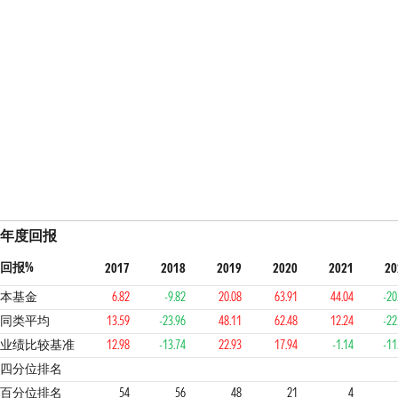
年度回报
回报%
2017
2018
2019
2020
2021
20
本基金
6.82
-9.82
20.08
63.91
44.04
-20
同类平均
13.59
-23.96
48.11
62.48
12.24
-22
业绩比较基准
12.98
-13.74
22.93
17.94
-1.14
-11
3
3
2
1
1
3
四分位排名
百分位排名
54
56
48
21
4