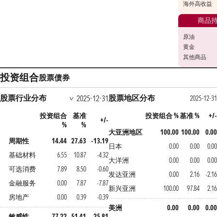
海外高收益
商品
原油
黄金
其他商品
投资组合
股票
债券
股票行业分布
股票地区分布
2025-12-31
2025-12-31
投资组合
基准
投资组合 %
基准 %
+/-
+/-
%
%
大亚洲地区
100.00
100.00
0.00
周期性
14.44
27.63
-13.19
日本
0.00
0.00
0.00
基础材料
6.55
10.87
-4.32
大洋洲
0.00
0.00
0.00
可选消费
7.89
8.50
-0.60
发达亚洲
0.00
2.16
-2.16
金融服务
0.00
7.87
-7.87
新兴亚洲
100.00
97.84
2.16
房地产
0.00
0.39
-0.39
美洲
0.00
0.00
0.00
敏感性
77.22
51.41
25.81