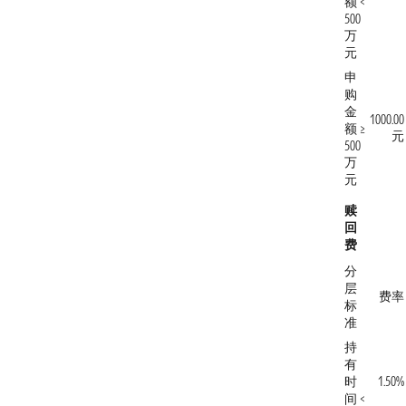
额 <
500
万
元
申
购
金
1000.00
额 ≥
元
500
万
元
赎
回
费
分
层
费率
标
准
持
有
时
1.50%
间 <