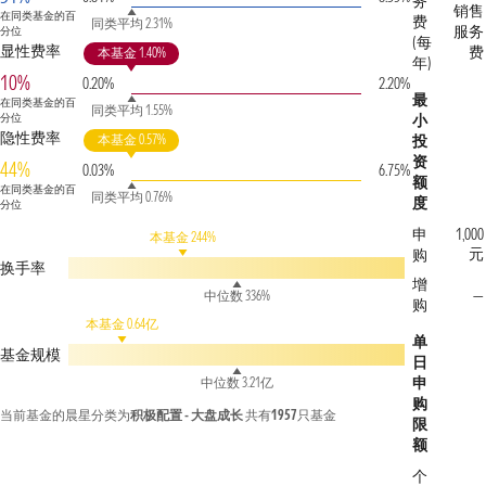
务
销售
在同类基金的百
费
同类平均 2.31%
服务
分位
(每
显性费率
费
本基金 1.40%
年)
10%
0.20%
2.20%
最
在同类基金的百
同类平均 1.55%
分位
小
隐性费率
本基金 0.57%
投
资
44%
0.03%
6.75%
额
在同类基金的百
同类平均 0.76%
度
分位
申
1,000
本基金 244%
元
购
换手率
增
—
中位数 336%
购
本基金 0.64亿
单
基金规模
日
申
中位数 3.21亿
购
当前基金的晨星分类为
积极配置 - 大盘成长
共有
1957
只基金
限
额
个