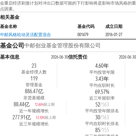
会重启经济刺激计划对冲出口数据可能的下行影响将是影响市场风格的重
点因素。
相关基金
基金名称
基金代码
成立日期
中邮风格轮动灵活配置混合
001479
2016-01-27
基金公司
中邮创业基金管理股份有限公司
基本信息
信托责任
2026-06-30
2026-06-30
23
4.60年
基金经理人数
平均投管年限
119
3.43年
管理基金
平均在职时长
886.47亿
69.57%
非货基规模
近三年留职率
88.44亿
52
/163
较上期
12.46%
近一年规模增长
平均投管年限排名
277.91亿
30
/163
较上期
53.30%
平均在职时长排名
近三年规模增长
85
/155