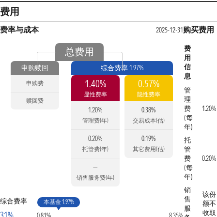
费用
费率与成本
购买费用
2025-12-31
费
总费用
用
信
申购赎回
综合费率 1.97%
息
1.40%
0.57%
申购费
管
显性费率
隐性费率
理
赎回费
费
1.20%
1.20%
0.38%
(每
管理费(年)
交易成本(估)
年)
0.20%
0.19%
托
管
托管费(年)
其它费用(估)
费
0.20%
—
(每
年)
销售服务费(年)
销
该份
售
综合费率
本基金 1.97%
额不
服
收取
31%
0.81%
8.35%