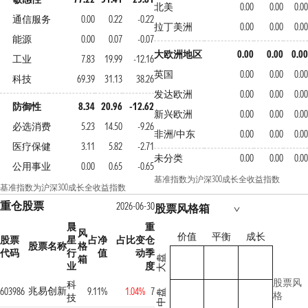
北美
0.00
0.00
0.00
通信服务
0.00
0.22
-0.22
拉丁美洲
0.00
0.00
0.00
能源
0.00
0.07
-0.07
大欧洲地区
0.00
0.00
0.00
工业
7.83
19.99
-12.16
英国
0.00
0.00
0.00
科技
69.39
31.13
38.26
发达欧洲
0.00
0.00
0.00
防御性
8.34
20.96
-12.62
新兴欧洲
0.00
0.00
0.00
必选消费
5.23
14.50
-9.26
非洲/中东
0.00
0.00
0.00
医疗保健
3.11
5.82
-2.71
未分类
0.00
0.00
0.00
公用事业
0.00
0.65
-0.65
基准指数为沪深300成长全收益指数
基准指数为沪深300成长全收益指数
重仓股票
2026-06-30
股票风格箱
晨
重
风
价值
平衡
成长
股票
星
占净
占比变
仓
股票名称
格
代码
行
值
动
季
箱
大盘
业
度
股票风
科
兆易创新
603986
9.11%
1.04%
7
中盘
格
技