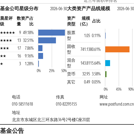
近三年留职率排名
基金公司星级分布
大类资产产品线规模
2026-06-30
2026-06-30
晨星评
数
资产占
资产
规模
占比
级
量
比
类型
（亿）
9
49.18%
股票
1.05
0.11%
型
13
32.51%
固收
17
7.86%
741.13
80.61%
型
16
9.16%
混合
143.81
15.64%
3
1.28%
型
0%
25%
50%
货币
32.95
3.58%
其它
0.49
0.05%
0%
45%
90%
电话
传真
网址
010-58511618
010-82295155
www.postfund.com.cn
地址
北京市东城区北三环东路36号2号楼C座20层
基金公告