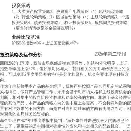
投资策略
1、大类资产配置策略2、股票资产配置策略（1）风格轮动策略
（2）行业轮动策略（3）区域轮动策略（4）主题轮动策略3、个股
投资策略4、债券投资策略5、权证投资策略6、股指期货投资策略
（更多详情请参见基金招募说明书）
业绩比较基准
沪深300指数×60%＋上证国债指数×40%
2026年第二季报
投资策略及运作分析
回顾2026年2季度，权益市场底部反弹表现强势，但结构分化明显，上证
指数单季度上涨5.2%，但如果对比与人工智能相关的方向与传统行业的涨
幅，可以发现2季度更显著的特征是分化和聚焦，机会主要体现在科技方
向。
作为年内新接手本产品的基金经理，我将严格按照产品合同规定的范围和
风格特征，做好产品管理工作，未来会基于对市场风格和主线投资机会的
判断，相对集中的投向阶段性胜率和赔率较高的方向。相较于基金经理管
理的其他产品，本产品的策略方向的集中度上会更高，不会特意均衡的配
置有对冲效果的不同方向，而是在对高相对胜率的方向有明确判断时，相
对聚焦的布局相关投资标的。
基金经理在2026年1季度季报中提到，“海外事件冲击烈度最大的阶段已经
过去了，更重要的是中期相对确定性的变化和与之相关的配置机会。一是