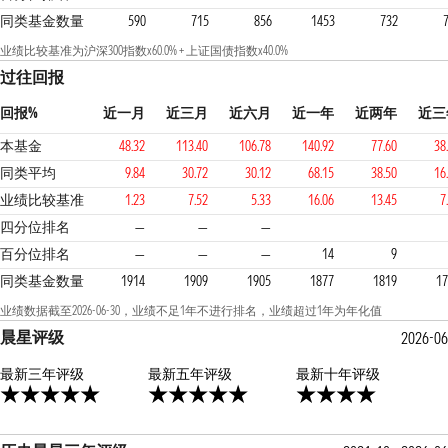
同类基金数量
590
715
856
1453
732
业绩比较基准为沪深300指数x60.0% + 上证国债指数x40.0%
过往回报
回报%
近一月
近三月
近六月
近一年
近两年
近三
本基金
48.32
113.40
106.78
140.92
77.60
38
同类平均
9.84
30.72
30.12
68.15
38.50
16
业绩比较基准
1.23
7.52
5.33
16.06
13.45
7
1
1
1
四分位排名
—
—
—
百分位排名
—
—
—
14
9
同类基金数量
1914
1909
1905
1877
1819
17
业绩数据截至2026-06-30，业绩不足1年不进行排名，业绩超过1年为年化值
晨星评级
2026-06
最新三年评级
5星
最新五年评级
4星
最新十年评级