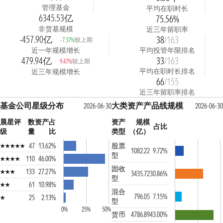
管理基金
平均在职时长
6345.53亿
75.56%
非货基规模
近三年留职率
-457.90亿
38
/163
较上期
-7.37%
近一年规模增长
平均投管年限排名
479.94亿
33
/163
较上期
9.47%
平均在职时长排名
近三年规模增长
66
/155
近三年留职率排名
基金公司星级分布
大类资产产品线规模
2026-06-30
2026-06-30
晨星评
数
资产占
资产
规模
占比
级
量
比
类型
（亿）
47
13.62%
股票
1082.22
9.72%
型
110
46.00%
固收
133
27.27%
3435.72
30.86%
型
61
10.98%
混合
796.05
7.15%
25
2.13%
型
0%
25%
50%
货币
4786.89
43.00%