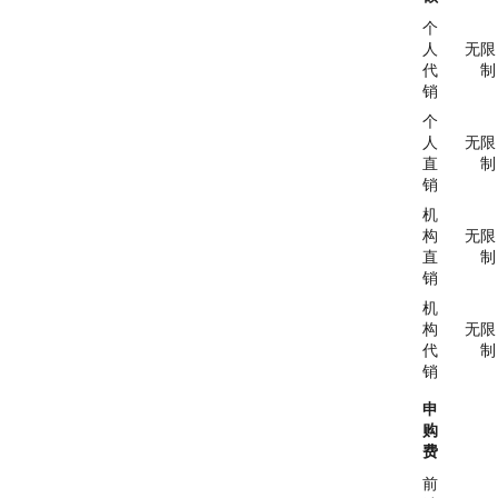
个
人
无限
代
制
销
个
人
无限
直
制
销
机
构
无限
直
制
销
机
构
无限
代
制
销
申
购
费
前