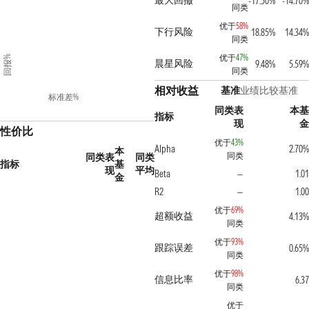
最大回撤
-17.50%
-14.70%
同类
优于
58%
下行风险
18.85%
14.34%
同类
优于
47%
回报%
晨星风险
9.48%
5.59%
同类
相对收益
基准
业绩比较基准
标准差%
同类表
本基
指标
现
金
性价比
优于
43%
Alpha
2.70%
本
同类
同类表
同类
指标
基
现
平均
Beta
1.01
—
金
R2
1.00
—
优于
69%
超额收益
4.13%
同类
优于
93%
跟踪误差
0.65%
同类
优于
98%
信息比率
6.37
同类
优于