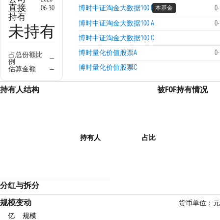
直接
06-30
博时中证淘金大数据100 I
0
本基金
持有
博时中证淘金大数据100 A
0
未持有
博时中证淘金大数据100 C
博时量化价值股票A
0
占总份额比
—
例
博时量化价值股票C
估算金额
—
持有人结构
被FOF持有情况
持有人
占比
分红与拆分
规模变动
货币单位：元
亿
规模