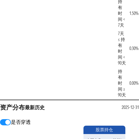
持
有
时
1.50%
间 <
7天
7天
≤ 持
有
0.30%
时
间 <
90天
持
有
时
0.00%
间 ≥
90天
资产分布
最新
历史
2025-12-31
是否穿透
股票持仓