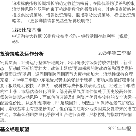
追求标的指数长期增长的稳定收益为宗旨，在降低跟踪误差和控制
流动性风险的双重约束下构建指数化的投资组合。其他投资策略包
括股票投资策略、债券投资策略、股指期货投资策略、权证投资策
略等。 （更多详情请参见基金招募说明书）
业绩比较基准
中证淘金大数据100指数收益率×95%＋银行活期存款利率（税后）
×5%
2026年第二季报
投资策略及运作分析
宏观层面，经济运行整体平稳向好，出口链条持续保持较强韧性，新业
态、新动能不断培育壮大；政策上延续"更加积极的财政政策和适度宽松
的货币政策"基调，逆周期和跨周期调节力度持续加大，流动性保持合理
充裕。2026年二季度中东地缘局势由紧张趋于缓和，市场风险偏好稳步修
复；板块轮动较快，AI算力、硬科技等成长板块表现占优。经过上半年结
构性上涨，市场估值分化明显，部分高景气赛道估值处于历史较高分位、
需关注短期波动风险，而低估值蓝筹及红利资产仍具备较好的安全边际与
配置性价比。从盈利预期看，PPI延续回升，制造业PMI保持在景气扩张区
间，宏观基本面有望稳步向好，但仍需关注海外地缘因素反复带来的潜在
扰动。本基金利用数量化手段对组合进行管理，严格控制与指数跟踪偏
离。
2025年年报
基金经理展望