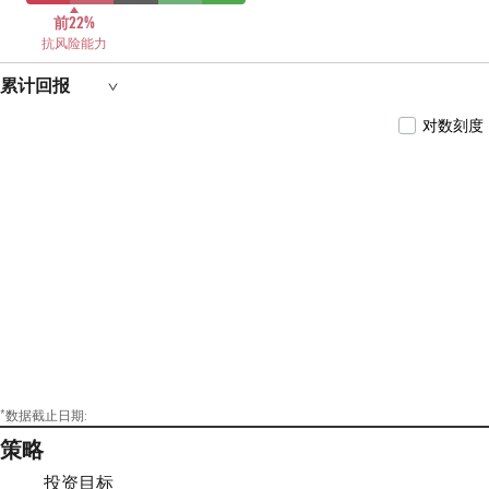
2日—至今)、博时中证红利低波动100交易型开放
式指数证券投资基金(2024年4月16日—至今)、博
前22%
时中证红利低波动100交易型开放式指数证券投
抗风险能力
资基金联接基金(2024年7月19日—至今)的基金经
理。
累计回报
对数刻度
*数据截止日期:
策略
投资目标