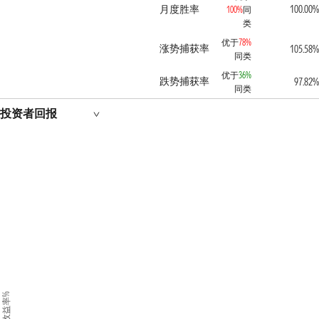
月度胜率
100.00%
100%
同
类
优于
78%
涨势捕获率
105.58%
同类
优于
36%
跌势捕获率
97.82%
同类
投资者回报
收益率%