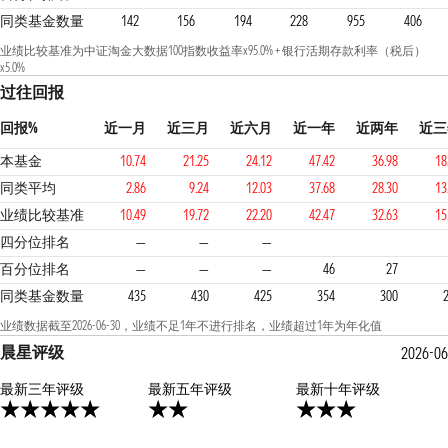
同类基金数量
142
156
194
228
955
406
业绩比较基准为中证淘金大数据100指数收益率x95.0% + 银行活期存款利率（税后）
x5.0%
过往回报
回报%
近一月
近三月
近六月
近一年
近两年
近三
本基金
10.74
21.25
24.12
47.42
36.98
18
同类平均
2.86
9.24
12.03
37.68
28.30
13
业绩比较基准
10.49
19.72
22.20
42.47
32.63
15
2
2
1
四分位排名
—
—
—
百分位排名
—
—
—
46
27
同类基金数量
435
430
425
354
300
业绩数据截至2026-06-30，业绩不足1年不进行排名，业绩超过1年为年化值
晨星评级
2026-06
最新三年评级
2星
最新五年评级
3星
最新十年评级