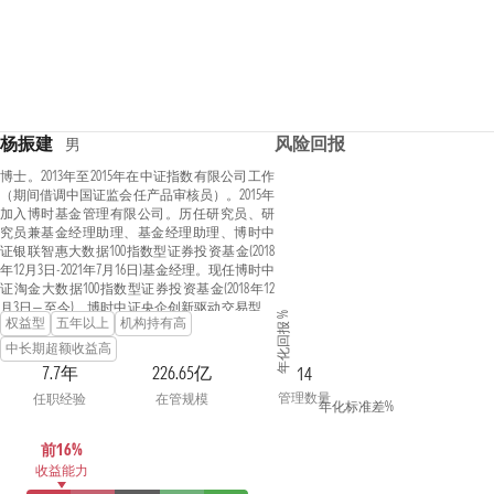
杨振建
风险回报
男
博士。2013年至2015年在中证指数有限公司工作
（期间借调中国证监会任产品审核员）。2015年
加入博时基金管理有限公司。历任研究员、研
究员兼基金经理助理、基金经理助理、博时中
证银联智惠大数据100指数型证券投资基金(2018
年12月3日-2021年7月16日)基金经理。现任博时中
证淘金大数据100指数型证券投资基金(2018年12
月3日—至今)、博时中证央企创新驱动交易型开
年化回报 %
权益型
五年以上
机构持有高
放式指数证券投资基金(2019年9月20日—至今)、
博时中证央企创新驱动交易型开放式指数证券
中长期超额收益高
投资基金联接基金(2019年11月13日—至今)、博时
7.7年
226.65亿
14
裕富沪深300指数证券投资基金(2020年12月23日—
管理数量
任职经验
在管规模
至今)、博时中证500增强策略交易型开放式指数
年化标准差%
证券投资基金(2023年3月3日—至今)、博时中证
国新央企现代能源交易型开放式指数证券投资
前16%
基金(2023年7月27日—至今)、博时中证1000增强
收益能力
策略交易型开放式指数证券投资基金(2023年11月