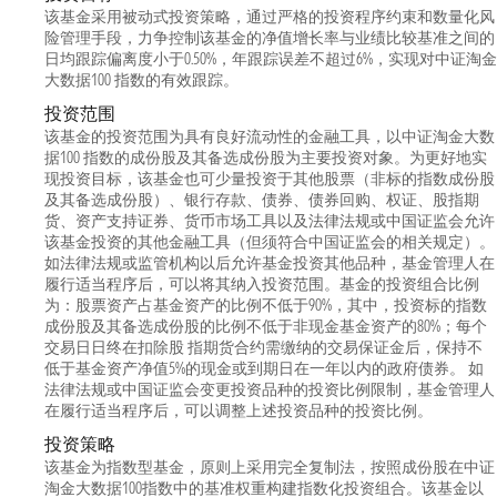
该基金采用被动式投资策略，通过严格的投资程序约束和数量化风
险管理手段，力争控制该基金的净值增长率与业绩比较基准之间的
日均跟踪偏离度小于0.50%，年跟踪误差不超过6%，实现对中证淘金
大数据100 指数的有效跟踪。
投资范围
该基金的投资范围为具有良好流动性的金融工具，以中证淘金大数
据100 指数的成份股及其备选成份股为主要投资对象。为更好地实
现投资目标，该基金也可少量投资于其他股票（非标的指数成份股
及其备选成份股）、银行存款、债券、债券回购、权证、股指期
货、资产支持证券、货币市场工具以及法律法规或中国证监会允许
该基金投资的其他金融工具（但须符合中国证监会的相关规定）。
如法律法规或监管机构以后允许基金投资其他品种，基金管理人在
履行适当程序后，可以将其纳入投资范围。基金的投资组合比例
为：股票资产占基金资产的比例不低于90%，其中，投资标的指数
成份股及其备选成份股的比例不低于非现金基金资产的80%；每个
交易日日终在扣除股 指期货合约需缴纳的交易保证金后，保持不
低于基金资产净值5%的现金或到期日在一年以内的政府债券。 如
法律法规或中国证监会变更投资品种的投资比例限制，基金管理人
在履行适当程序后，可以调整上述投资品种的投资比例。
投资策略
该基金为指数型基金，原则上采用完全复制法，按照成份股在中证
淘金大数据100指数中的基准权重构建指数化投资组合。该基金以