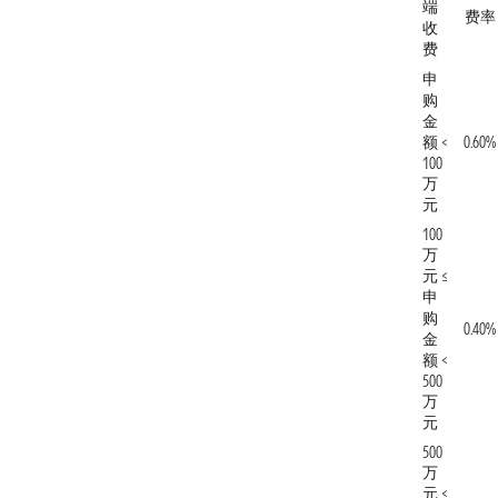
端
费率
收
费
申
购
金
额 <
0.60%
100
万
元
100
万
元 ≤
申
购
0.40%
金
额 <
500
万
元
500
万
元 ≤