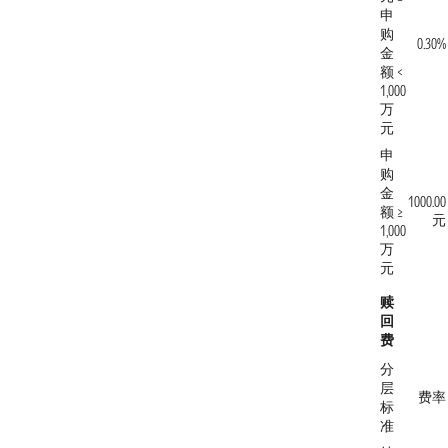
申
购
0.30%
金
额 <
1,000
万
元
申
购
金
1000.00
额 ≥
元
1,000
万
元
赎
回
费
分
层
费率
标
准