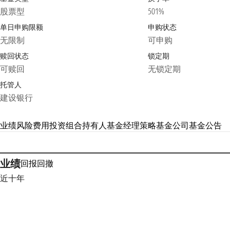
股票型
501%
单日申购限额
申购状态
无限制
可申购
赎回状态
锁定期
可赎回
无锁定期
托管人
建设银行
业绩
风险
费用
投资组合
持有人
基金经理
策略
基金公司
基金公告
业绩
回报
回撤
近十年