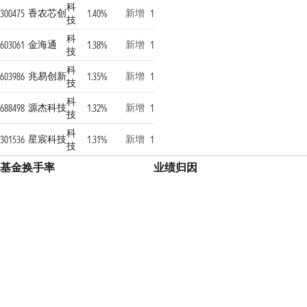
科
香农芯创
新增
300475
1.40%
1
技
科
金海通
新增
603061
1.38%
1
技
科
兆易创新
新增
603986
1.35%
1
技
科
源杰科技
新增
688498
1.32%
1
技
科
星宸科技
新增
301536
1.31%
1
技
基金换手率
业绩归因