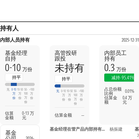
持有人
内部人员持有
2025-12-31
基金经理
高管投研
内部员工
自持
跟投
持有
0-10
0.3
未持有
万份
万份
持平
-95.41%
减持
持平
占总份额
无
0-10
10-50
50-
>100
0.01%
无
0-10
10-50
50-
>100
比例
万
万
100
万
万
万
100
万
估算金
0.4 万
万
份
份
份
万
份
份
份
额
元
份
份
估算
0-13 万
估算金额
—
金额
元
基金经理在管产品内部持有信息
杨振建
基
基金
2
公司
2026-