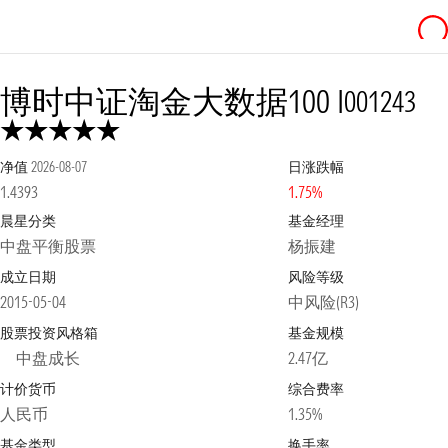
博时中证淘金大数据100 I
001243
净值
2026-08-07
日涨跌幅
1.4393
1.75%
晨星分类
基金经理
中盘平衡股票
杨振建
成立日期
风险等级
2015-05-04
中风险(R3)
股票投资风格箱
基金规模
中盘成长
2.47亿
计价货币
综合费率
人民币
1.35%
基金类型
换手率