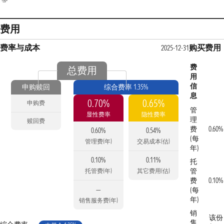
费用
费率与成本
购买费用
2025-12-31
费
总费用
用
信
申购赎回
综合费率 1.35%
息
0.70%
0.65%
申购费
管
显性费率
隐性费率
理
赎回费
费
0.60%
0.60%
0.54%
(每
管理费(年)
交易成本(估)
年)
0.10%
0.11%
托
管
托管费(年)
其它费用(估)
费
0.10%
—
(每
年)
销售服务费(年)
销
该份
售