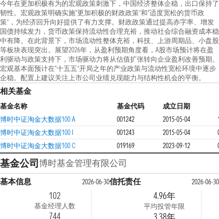
今年在更加积极有为的宏观政策刺激下，中国经济整体企稳，出口保持了
韧性。宏观政策明确实施“更加积极的财政政策”和“适度宽松的货币政
策”，为经济回升向好提供了有力支撑。财政政策通过提高赤字率、增发
国债持续发力，货币政策保持流动性合理充裕，推动社会综合融资成本稳
中有降。在此背景下，市场流动性整体充裕，科技、上游周期品、小盘股
等板块表现突出。展望2026年，从盈利预期角度看，A股市场预计将在盈
利驱动与政策支持下，市场驱动力将从估值扩张转向企业盈利改善预期。
宏观基本面预计在“十五五”开局之年的产业政策与流动性宽松环境中逐步
企稳。配置上建议关注上市公司业绩兑现能力与结构性机会的平衡。
相关基金
基金名称
基金代码
成立日期
博时中证淘金大数据100 A
001242
2015-05-04
博时中证淘金大数据100 I
001243
2015-05-04
博时中证淘金大数据100 C
019169
2023-09-12
基金公司
博时基金管理有限公司
基本信息
信托责任
2026-06-30
2026-06-30
102
4.96年
基金经理人数
平均投管年限
744
3.38年