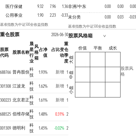
医疗保健
9.32
7.96
1.36
非洲/中东
0.00
0.00
0.00
公用事业
1.90
2.23
-0.33
未分类
0.00
0.03
-0.03
基准指数为中证500全收益指数
基准指数为中证500全收益指数
重仓股票
2026-06-30
股票风格箱
晨
重
风
价值
平衡
成长
股票
星
占净
占比变
仓
股票名称
格
代码
行
值
动
季
箱
大盘
业
度
股票风
科
普冉股份
新增
688766
1.93%
1
中盘
格
技
科
江波龙
新增
301308
1.62%
1
小盘
技
科
北京君正
新增
300223
1.61%
1
技
科
佰维存储
688525
1.48%
0.31%
2
技
科
德明利
001309
1.45%
-0.02%
2
技