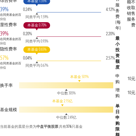
综合费率
本基金 1.35%
额不
服
收取
39%
0.24%
4.12%
务
销售
在同类基金的百
费
同类平均 1.59%
服务
分位
(每
显性费率
费
本基金 0.70%
年)
39%
0.20%
2.20%
最
在同类基金的百
同类平均 0.93%
分位
小
隐性费率
本基金 0.65%
投
资
57%
0.04%
2.57%
额
在同类基金的百
同类平均 0.67%
度
分位
申
本基金 501%
10元
购
换手率
增
10元
中位数 305%
购
本基金 2.15亿
单
基金规模
日
申
中位数 2.49亿
购
当前基金的晨星分类为
中盘平衡股票
共有
376
只基金
限
额