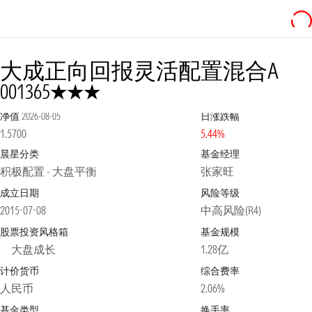
大成正向回报灵活配置混合A
3星
001365
净值
2026-08-05
日涨跌幅
1.5700
5.44%
晨星分类
基金经理
积极配置 - 大盘平衡
张家旺
成立日期
风险等级
2015-07-08
中高风险(R4)
股票投资风格箱
基金规模
大盘成长
1.28亿
计价货币
综合费率
人民币
2.06%
基金类型
换手率