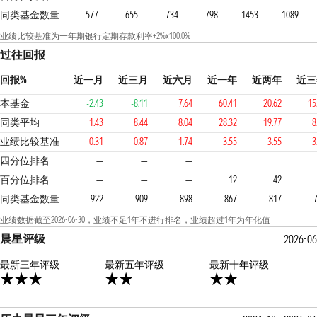
同类基金数量
577
655
734
798
1453
1089
业绩比较基准为一年期银行定期存款利率+2%x100.0%
过往回报
回报%
近一月
近三月
近六月
近一年
近两年
近三
本基金
-2.43
-8.11
7.64
60.41
20.62
15
同类平均
1.43
8.44
8.04
28.32
19.77
8
业绩比较基准
0.31
0.87
1.74
3.55
3.55
3
1
2
1
四分位排名
—
—
—
百分位排名
—
—
—
12
42
同类基金数量
922
909
898
867
817
业绩数据截至2026-06-30，业绩不足1年不进行排名，业绩超过1年为年化值
晨星评级
2026-06
最新三年评级
2星
最新五年评级
2星
最新十年评级