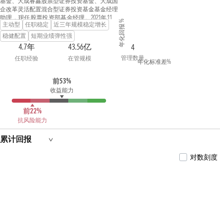
基金、大成睿鑫股票型证券投资基金、大成国
企改革灵活配置混合型证券投资基金基金经理
助理，现任股票投资部基金经理。2021年11月
年化回报 %
主动型
任职稳定
近三年规模稳定增长
29日至2023年12月27日任大成蓝筹稳健证券投
资基金基金经理。2022年11月24日起任大成正
稳健配置
短期业绩弹性强
向回报灵活配置混合型证券投资基金基金经
4.7年
43.56亿
4
理。2024年6月3日起任大成安享得利六个月持
管理数量
任职经验
在管规模
有期混合型证券投资基金基金经理。具有基金
年化标准差%
从业资格。国籍：中国
前53%
收益能力
前22%
抗风险能力
累计回报
对数刻度