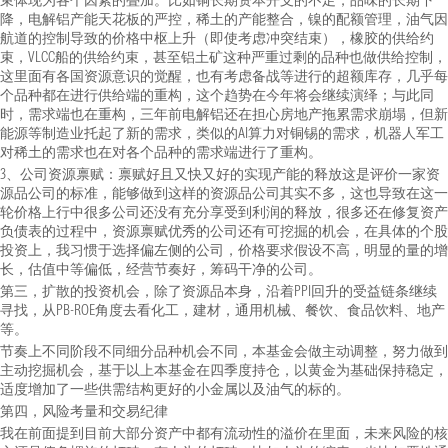
束体现为各个因素的叠加。比如铜长期资本开支的不足，品味的长期下
降，电解铝产能天花板的严控，稀土的产能整合，镍的配额管理，油气因
航道的控制导致的价格中枢上升（即使考虑冲突结束），橡胶的供给约
束，VLCC船的供给约束，甚至铝土矿这种严重过剩的品种也做供给控制，
这里面有各国资源意识的觉醒，也有考虑备战等进行的超额库存，几乎每
个品种都在进行供给端的重构，这个趋势在今年将会继续演绎；与此同
时，需求端也在重构，三年前电解铝还在担心房地产拖累需求崩塌，但新
能源等制造业托起了新的需求，类似的AI算力对铜锡的需求，机器人军工
对稀土的需求也在对各个品种的需求端进行了重构。
3、公司资源禀赋：禀赋好且又快又好的实现产能的释放这是评价一家资
源品公司的标准，能够做到这样的资源品公司其实不多，这也导致在这一
轮价格上行中很多公司还没有充分享受到利润的释放，很多还在修复资产
负债表的过程中，资源禀赋优秀的公司还有可挖掘的机会，在具体的个股
投资上，我习惯于选择偏左侧的公司，价格要求假设不高，明显的量的增
长，估值中等偏低，经营节奏好，筹码干净的公司。
第三，扩散的投资机会，除了资源品本身，沿着PPI回升的受益链条继续
寻找，从PB-ROE角度去看化工，建材，通用机械、餐饮、食品饮料、地产
等。
节奏上不同阶段不同细分品种机会不同，本基金会做主动调整，努力做到
主动挖掘机会，基于以上本基金在四季度持仓，以黄金为基础保持稳定，
适度增加了一些供需结构更好的小金属以及油气的标的。
第四，风险考量和交易纪律
我在前面提到目前大部分资产中都有流动性的溢价在里面，未来风险的核