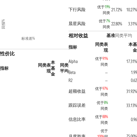
优于
19%
下行风险
21.72%
10.27%
同类
优于
7%
回报%
晨星风险
22.80%
3.31%
同类
相对收益
基准
同类平均
标准差%
同类表
本基
指标
现
金
性价比
优于
91%
Alpha
17.31%
本
同类
同类表
同类
指标
基
现
平均
Beta
1.99
—
金
R2
0.62
—
优于
97%
超额收益
31.92%
同类
优于
8%
跟踪误差
33.13%
同类
优于
88%
信息比率
0.96
同类
优于
月度胜率
75.00%
100%
同