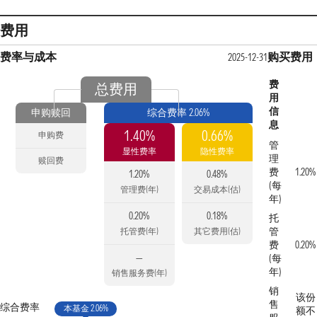
费用
费率与成本
购买费用
2025-12-31
费
总费用
用
信
申购赎回
综合费率 2.06%
息
1.40%
0.66%
申购费
管
显性费率
隐性费率
理
赎回费
费
1.20%
1.20%
0.48%
(每
管理费(年)
交易成本(估)
年)
0.20%
0.18%
托
管
托管费(年)
其它费用(估)
费
0.20%
—
(每
年)
销售服务费(年)
销
该份
售
综合费率
本基金 2.06%
额不