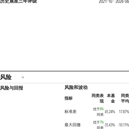
历史晨星三年评级
2021-10 - 2026-06
风险
风险和波动
风险与回报
同类表
本基
同类
指标
现
金
平均
优于
8%
标准差
45.24%
17.87%
同类
优于
7%
最大回撤
-35.43%
-10.11%
同类