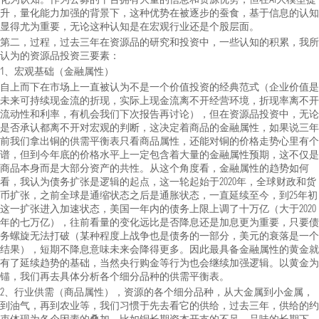
升，量化能力加强的背景下，这种优势在被逐步的蚕食，基于信息的认知
显得尤为重要，无论这种认知是在宏观行业还是个股层面。
第二，过程，过去三年在资源品的研究和投资中，一些认知的积累，我所
认为的资源品投资三要素：
1、宏观基础（金融属性）
自上而下在市场上一直被认为不是一个价值投资的经典范式（企业价值是
未来可持续现金流的折现，实际上现金流离不开经营环境，折现率离不开
流动性和利率，有机会我们下次报告再讨论），但在资源品投资中，无论
是否承认都离不开对宏观的判断，这决定着商品的金融属性，如果说三年
前我们拿出铜的供需平衡表只看商品属性，还能对铜的价格走势心里有个
谱，但到今年底的价格水平上一定包含着大量的金融属性预期，这不仅是
商品本身而是大部分资产的共性。从这个角度看，金融属性的趋势如何
看，我认为债务扩张是逻辑的起点，这一轮起始于2020年，全球财政和货
币扩张，之前全球是通缩状态之后是通胀状态，一直延续至今，到25年初
这一扩张进入加速状态，美国一年内的债务上限上调了十万亿（大于2020
年的七万亿），往前看量的变化远比是否降息还是加息更为重要，只要债
务螺旋无法打破（某种程度上战争也是债务的一部分，美元的衰落是一个
结果），短期不降息意味未来会降得更多。因此最具备金融属性的黄金就
有了延续趋势的基础，当然央行购金等行为也会继续加强逻辑。以黄金为
锚，我们再去具体分析各个细分品种的供需平衡表。
2、行业供需（商品属性），资源的各个细分品种，从大金属到小金属，
到油气，再到农业等，我们习惯于先去看它的供给，过去三年，供给的约