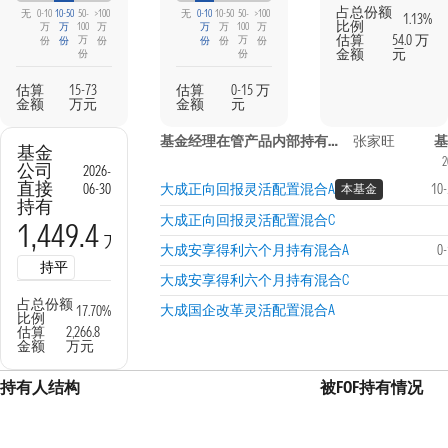
占总份额
无
0-10
10-50
50-
>100
无
0-10
10-50
50-
>100
1.13%
比例
万
万
100
万
万
万
100
万
估算
54.0 万
万
万
份
份
份
份
份
份
金额
元
份
份
估算
15-73
估算
0-15 万
金额
万元
金额
元
基金经理在管产品内部持有信息
张家旺
基
基金
2
公司
2026-
直接
06-30
大成正向回报灵活配置混合A
10
本基金
持有
大成正向回报灵活配置混合C
1,449.4
万份
大成安享得利六个月持有混合A
0
持平
大成安享得利六个月持有混合C
占总份额
大成国企改革灵活配置混合A
17.70%
比例
估算
2,266.8
金额
万元
持有人结构
被FOF持有情况