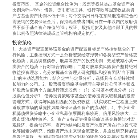
投资范围。 基金的投资组合比例为：股票等权益类占基金资产的
比例为0%—95%；债券、货币市场工具、银行存款等固定收益类资
产占基金资产比例不低于5%；每个交易日日终在扣除股指期货合约
需缴纳的交易保证金后，保持现金或者到期日在一年以内的政府债
券不低于基金资产净值的5%；权证、股指期货及其他金融工具的投
资比例依照法律法规或监管机构的规定执行。
投资策略
1、大类资产配置策略该基金的资产配置目标是严格控制组合的下
行风险，主要控制方式一是分析宏观经济形势和各类型资产价格变
化趋势，灵活调整债券、股票等资产的投资比例，规避或减小某一
类资产的趋势下行对组合的影响；二是对股票类风险资产坚持绝对
收益投资理念，充分发挥基金管理人研究团队和投资团队“自下而
上”的主动选股能力，结合定性与定量分析，选择具有长期持续增
长能力的公司。2、股票投资策略基金经理主要通过公司基本状况
和股票估值两个方面进行筛选股票：（1）公司基本状况分析（2）
股票估值分析3、债券投资策略该基金的债券投资采取稳健的投资
管理方式，获得与风险相匹配的投资收益，以实现在一定程度上规
避股票市场的系统性风险和保证基金资产的流动性。4、中小企业
私募债投资策略中小企业私募债票面利率较高、信用风险较大、二
级市场流动性较差。5、资产支持证券投资策略该基金将通过对宏
观经济、提前偿还率、资产池结构以及资产池资产所在行业景气变
化等因素的研究，预测资产池未来现金流变化，并通过研究标的证
券发行条款，预测提前偿还率变化对标的证券的久期与收益率的影