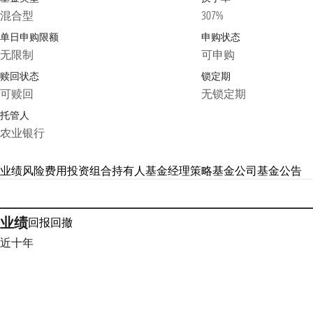
混合型
307%
单日申购限额
申购状态
无限制
可申购
赎回状态
锁定期
可赎回
无锁定期
托管人
农业银行
业绩
风险
费用
投资组合
持有人
基金经理
策略
基金公司
基金公告
业绩
回报
回撤
近十年