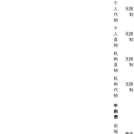
个
人
无限
代
制
销
个
人
无限
直
制
销
机
构
无限
直
制
销
机
构
无限
代
制
销
申
购
费
前
端