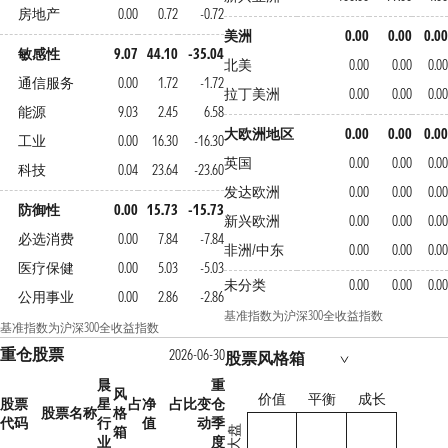
房地产
0.00
0.72
-0.72
美洲
0.00
0.00
0.00
敏感性
9.07
44.10
-35.04
北美
0.00
0.00
0.00
通信服务
0.00
1.72
-1.72
拉丁美洲
0.00
0.00
0.00
能源
9.03
2.45
6.58
大欧洲地区
0.00
0.00
0.00
工业
0.00
16.30
-16.30
英国
0.00
0.00
0.00
科技
0.04
23.64
-23.60
发达欧洲
0.00
0.00
0.00
防御性
0.00
15.73
-15.73
新兴欧洲
0.00
0.00
0.00
必选消费
0.00
7.84
-7.84
非洲/中东
0.00
0.00
0.00
医疗保健
0.00
5.03
-5.03
未分类
0.00
0.00
0.00
公用事业
0.00
2.86
-2.86
基准指数为沪深300全收益指数
基准指数为沪深300全收益指数
重仓股票
2026-06-30
股票风格箱
晨
重
风
价值
平衡
成长
股票
星
占净
占比变
仓
股票名称
格
代码
行
值
动
季
箱
大盘
业
度