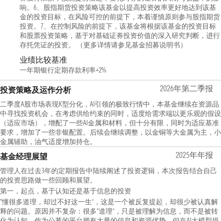
响。6、股指期货投资策略该基金以提高投资效率更好地达到该基
金的投资目标，在风险可控的前提下，本着谨慎原则参与股指期货
投资。7、在控制风险的前提下，该基金将根据该基金的投资目标
和股票投资策略，基于对基础证券投资价值的深入研究判断，进行
存托凭证的投资。 （更多详情请参见基金招募说明书）
业绩比较基准
一年期银行定期存款利率+2%
2026年第二季报
投资策略及运作分析
二季度A股市场表现K型分化，AI引领的极致行情中，本基金继续在资源品
中寻找投资机会，在考虑供给约束的同时，适度给需求端以更乐观的假设
（适应市场），增配了一些AI金属和材料，但十分有限，同时为适应基准
要求，增加了一些非银配置。后续会继续调整，以金铜等大金属为主，小
金属辅助，油气适度增加持仓。
2025年年报
基金经理展望
管理人在过去3年的定期报告中陆续阐述了投资逻辑，本次报告结合自己
的投资思路做一些回顾和展望。
第一，起点，基于认知还是基于信息的投资
“懂很多道理，却过不好这一生”，这是一个被反复提起，却很少被认真解
释的问题。原因并不复杂：很多“道理”，只是被理解为信息，而不是被转
化为认知。作为公募的平台拥有大量的信息和资源优势，但在AI大模型提