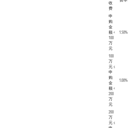
费率
收
费
申
购
金
额 <
1.50%
100
万
元
100
万
元 ≤
申
购
1.00%
金
额 <
200
万
元
200
万
元 ≤