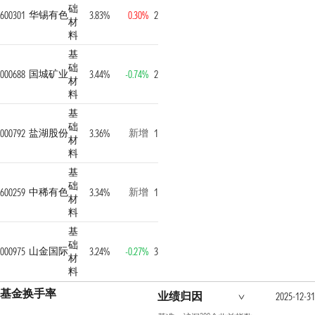
础
华锡有色
600301
3.83%
0.30%
2
材
料
基
础
国城矿业
000688
3.44%
-0.74%
2
材
料
基
础
盐湖股份
新增
000792
3.36%
1
材
料
基
础
中稀有色
新增
600259
3.34%
1
材
料
基
础
山金国际
000975
3.24%
-0.27%
3
材
料
基金换手率
业绩归因
2025-12-31