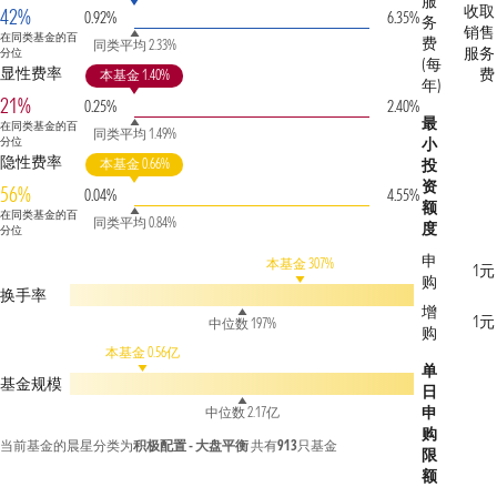
服
收取
42%
0.92%
6.35%
务
销售
在同类基金的百
费
同类平均 2.33%
服务
分位
(每
显性费率
费
本基金 1.40%
年)
21%
0.25%
2.40%
最
在同类基金的百
同类平均 1.49%
分位
小
隐性费率
本基金 0.66%
投
资
56%
0.04%
4.55%
额
在同类基金的百
同类平均 0.84%
度
分位
申
本基金 307%
1元
购
换手率
增
1元
中位数 197%
购
本基金 0.56亿
单
基金规模
日
申
中位数 2.17亿
购
当前基金的晨星分类为
积极配置 - 大盘平衡
共有
913
只基金
限
额