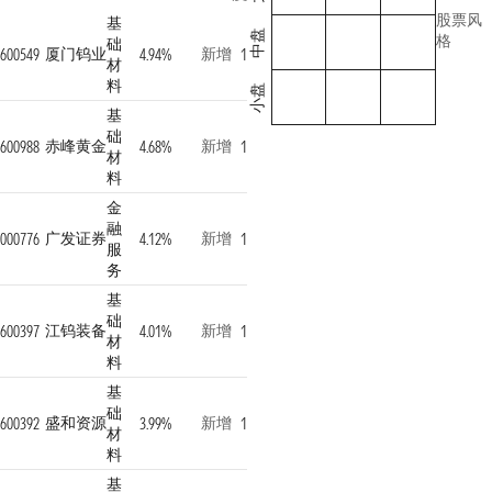
股票风
基
中盘
格
础
厦门钨业
新增
600549
4.94%
1
材
料
小盘
基
础
赤峰黄金
新增
600988
4.68%
1
材
料
金
融
广发证券
新增
000776
4.12%
1
服
务
基
础
江钨装备
新增
600397
4.01%
1
材
料
基
础
盛和资源
新增
600392
3.99%
1
材
料
基