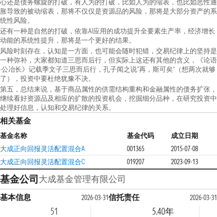
心还是债务螺旋的打破，有人为的打破，比如人为的缩表，也比如恶性通
胀导致的被动缩表，那将不仅仅是资源品的风险，那将是大部分资产的系
统性风险。
还有一种是自然的打破，依靠AI应用的成功提升全要素生产率，经济增长
动能的系统性提升，那将是一个更好的结果。
风险时刻存在，认知是一方面，也可能会随时犯错，交易纪律上的坚持是
一种弥补，大家都知道三思而后行，但实际上这还有其他的含义，《论语
·公冶长》记载季文子三思而后行，孔子闻之说“再，斯可矣”（想两次就够
了），投资中要杜绝犹豫不决。
第五，总结来说，基于商品属性的供需结构重构和金融属性的债务扩张，
继续看好资源品及相应的扩散的投资机会，挖掘细分品种，在研究投资中
处理好信息，认知和交易纪律的关系。
相关基金
基金名称
基金代码
成立日期
大成正向回报灵活配置混合A
001365
2015-07-08
大成正向回报灵活配置混合C
019207
2023-09-13
基金公司
大成基金管理有限公司
基本信息
信托责任
2026-03-31
2026-03-31
51
5.40年