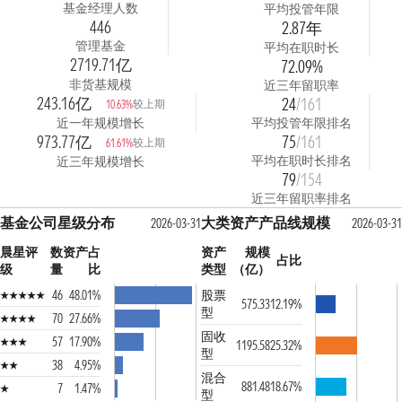
基金经理人数
平均投管年限
446
2.87年
管理基金
平均在职时长
2719.71亿
72.09%
非货基规模
近三年留职率
243.16亿
24
/161
较上期
10.63%
近一年规模增长
平均投管年限排名
973.77亿
75
/161
较上期
61.61%
平均在职时长排名
近三年规模增长
79
/154
近三年留职率排名
基金公司星级分布
大类资产产品线规模
2026-03-31
2026-03-31
晨星评
数
资产占
资产
规模
占比
级
量
比
类型
（亿）
46
48.01%
股票
575.33
12.19%
型
70
27.66%
固收
57
17.90%
1195.58
25.32%
型
38
4.95%
混合
881.48
18.67%
7
1.47%
型