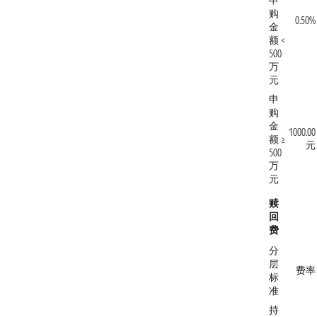
申
购
0.50%
金
额 <
500
万
元
申
购
金
1000.00
额 ≥
元
500
万
元
赎
回
费
分
层
费率
标
准
持