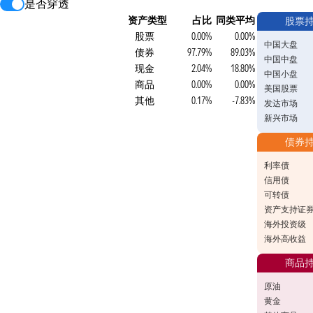
是否穿透
资产类型
占比
同类平均
股票
股票
0.00%
0.00%
中国大盘
债券
97.79%
89.03%
中国中盘
现金
2.04%
18.80%
中国小盘
商品
0.00%
0.00%
美国股票
其他
0.17%
-7.83%
发达市场
新兴市场
债券
利率债
信用债
可转债
资产支持证
海外投资级
海外高收益
商品
原油
黄金