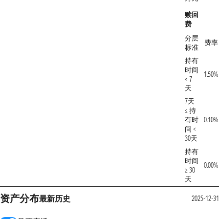
赎回
费
分层
费率
标准
持有
时间
1.50%
< 7
天
7天
≤ 持
有时
0.10%
间 <
30天
持有
时间
0.00%
≥ 30
天
资产分布
最新
历史
2025-12-31