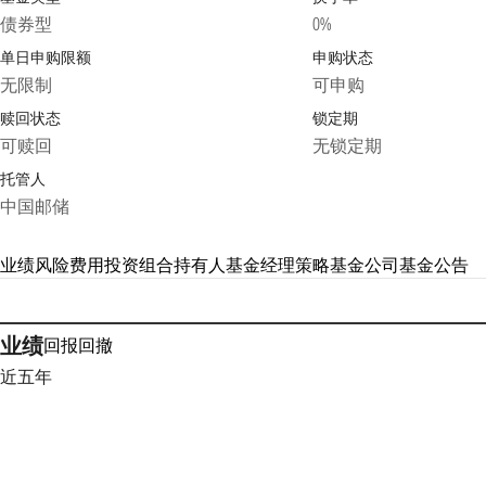
债券型
0%
单日申购限额
申购状态
无限制
可申购
赎回状态
锁定期
可赎回
无锁定期
托管人
中国邮储
业绩
风险
费用
投资组合
持有人
基金经理
策略
基金公司
基金公告
业绩
回报
回撤
近五年