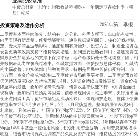
业绩比较基准
中债总财富（1-3年）指数收益率×80%＋一年期定期存款利率（税
后）×20%
2026年第二季报
投资策略及运作分析
二季度基本面持续修复，结构有一定分化。外需支撑下，出口仍有韧性；
内需表现有所反复，修复动能稍弱。通胀数据温和回升，核心CPI保持稳
定。受大宗商品波动影响，通胀预期有所抬升。投资方面，制造业投资在
设备更新等政策支持下维持较高增速，起到重要压舱石作用；基建投资在
财政资金加速落地的支撑下保持平稳；地产领域仍处于去化调整阶段，相
关数据表现尚在筑底过程中。金融数据方面，信贷投放总体平稳，社融结
构小幅改善，但实体部门的融资需求，特别是居民中长贷仍受抑制。 债
市方面，资金价格成为影响二季度债券市场的重要变量。二季度货币政策
仍保持适度宽松的支持性态度，4月、5月资金持续自发性宽松，资金价格
降至年内最低，叠加市场降息预期，债券收益率快速下行；6月资金面出
现扰动，叠加出口超预期等因素，债券出现回调；临近季末，央行推出隔
夜正逆回购工具，熨平市场短期流动性缺口，体现呵护态度。整体上债券
收益率在经历4月快速下行后，5月、6月震荡盘整。整体信用债表现好于
利率债。 具体来看，1年国债下行9bp至1.22%，5年国债下行9bp至1.44%，10
年国债下行7bp至1.73%。信用债以AAA的中短期票据为例，1年期下行8bp至
1.50%，3年期下行15bp至1.62%，5年期下行14bp至1.75%。1年期AAA存单下行
5bp至1.46% 本基金严控信用风险，积极利用资金波动，采用套息策略增厚
收益，结合市场情况灵活调整产品久期及资产结构，维持适度的杠杆和久