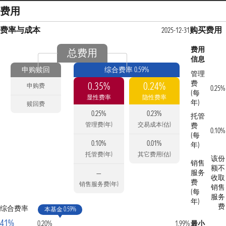
费用
费率与成本
购买费用
2025-12-31
费用
总费用
信息
申购赎回
综合费率 0.59%
管理
费
0.35%
0.24%
申购费
0.25%
(每
显性费率
隐性费率
年)
赎回费
0.25%
0.23%
托管
管理费(年)
交易成本(估)
费
0.10%
(每
0.10%
0.01%
年)
托管费(年)
其它费用(估)
该份
销售
额不
服务
—
收取
费
销售服务费(年)
销售
(每
服务
年)
费
综合费率
本基金 0.59%
41%
0.20%
1.99%
最小