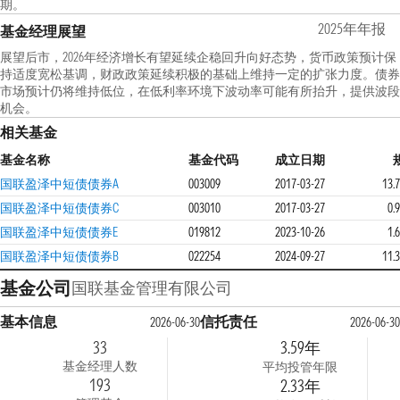
期。
2025年年报
基金经理展望
展望后市，2026年经济增长有望延续企稳回升向好态势，货币政策预计保
持适度宽松基调，财政政策延续积极的基础上维持一定的扩张力度。债券
市场预计仍将维持低位，在低利率环境下波动率可能有所抬升，提供波段
机会。
相关基金
基金名称
基金代码
成立日期
国联盈泽中短债债券A
003009
2017-03-27
13.
国联盈泽中短债债券C
003010
2017-03-27
0.
国联盈泽中短债债券E
019812
2023-10-26
1.
国联盈泽中短债债券B
022254
2024-09-27
11.
基金公司
国联基金管理有限公司
基本信息
信托责任
2026-06-30
2026-06-30
33
3.59年
基金经理人数
平均投管年限
193
2.33年