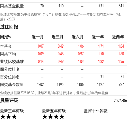
同类基金数量
70
110
—
431
611
业绩比较基准为中债总财富（1-3年）指数收益率x80.0% + 一年期定期存款利率（税
后）x20.0%
过往回报
回报%
近一月
近三月
近六月
近一年
近两年
本基金
0.07
0.49
1.06
1.71
1.84
同类平均
0.09
0.48
0.97
1.50
1.80
业绩比较基准
0.14
0.49
1.03
1.82
1.96
2
3
2
四分位排名
—
—
—
百分位排名
—
—
—
31
51
同类基金数量
1202
1195
1186
1127
987
业绩数据截至2026-06-30，业绩不足1年不进行排名，业绩超过1年为年化值
晨星评级
2026-06
最新三年评级
4星
最新五年评级
最新十年评级
—