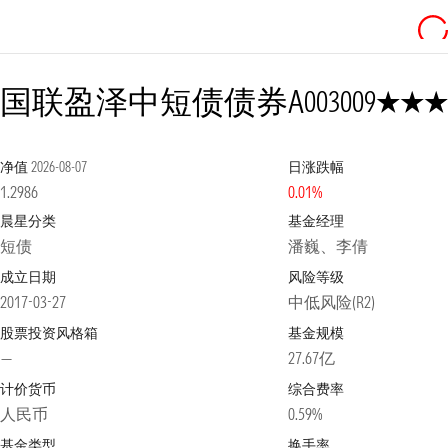
3星
国联盈泽中短债债券A
003009
净值
2026-08-07
日涨跌幅
1.2986
0.01%
晨星分类
基金经理
短债
潘巍、李倩
成立日期
风险等级
2017-03-27
中低风险(R2)
股票投资风格箱
基金规模
—
27.67亿
计价货币
综合费率
人民币
0.59%
基金类型
换手率