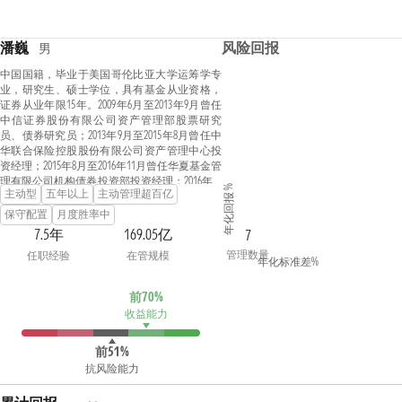
潘巍
风险回报
男
中国国籍，毕业于美国哥伦比亚大学运筹学专
业，研究生、硕士学位，具有基金从业资格，
证券从业年限15年。2009年6月至2013年9月曾任
中信证券股份有限公司资产管理部股票研究
员、债券研究员；2013年9月至2015年8月曾任中
华联合保险控股股份有限公司资产管理中心投
资经理；2015年8月至2016年11月曾任华夏基金管
理有限公司机构债券投资部投资经理；2016年12
年化回报 %
主动型
五年以上
主动管理超百亿
月至2022年3月曾任安信基金管理有限责任公司
固定收益部投资经理、基金经理。2022年3月加
保守配置
月度胜率中
入公司，现任固收投资二部总经理。
7.5年
169.05亿
7
管理数量
任职经验
在管规模
年化标准差%
前70%
收益能力
前51%
抗风险能力