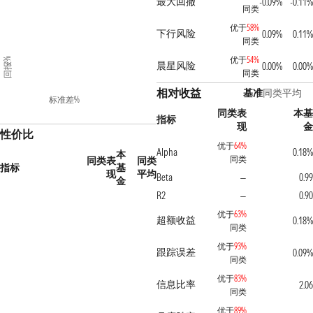
最大回撤
-0.09%
-0.11%
同类
优于
58%
下行风险
0.09%
0.11%
同类
优于
54%
回报%
晨星风险
0.00%
0.00%
同类
相对收益
基准
同类平均
标准差%
同类表
本基
指标
现
金
性价比
优于
64%
Alpha
0.18%
本
同类
同类表
同类
指标
基
现
平均
Beta
0.99
—
金
R2
0.90
—
优于
63%
超额收益
0.18%
同类
优于
93%
跟踪误差
0.09%
同类
优于
83%
信息比率
2.06
同类
优于
89%