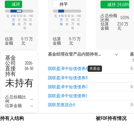
减持
持平
-24.68%
减持
占总份额
无
0-10
10-50
50-
>100
无
0-10
10-50
50-
>100
0.03%
比例
万
万
100
万
万
万
100
万
估算
23.0 万
万
万
份
份
份
份
份
份
金额
元
份
份
估算
0-13 万
估算
0-13 万
金额
元
金额
元
基金经理在管产品内部持有信息
基
基金
2
公司
2026-
直接
06-30
国联盈泽中短债债券A
0
本基金
持有
国联盈泽中短债债券B
未持有
国联盈泽中短债债券C
0
国联盈泽中短债债券E
占总份额比
—
例
国联景惠混合A
0
估算金额
—
持有人结构
被FOF持有情况