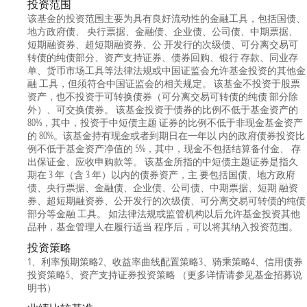
投资范围
该基金的投资范围主要为具有良好流动性的金融工具，包括国债、
地方政府债、 央行票据、金融债、企业债、公司债、中期票据、
短期融资券、超短期融资券、公 开发行的次级债、可分离交易可
转债的纯债部分、资产支持证券、债券回购、银行 存款、同业存
单、货币市场工具等法律法规或中国证监会允许基金投资的其他金
融 工具，但须符合中国证监会的相关规定。 该基金不投资于股票
资产，也不投资于可转换债券（可分离交易可转债的纯债 部分除
外）、可交换债券。 该基金投资于债券的比例不低于基金资产的
80%，其中，投资于中短债主题 证券的比例不低于非现金基金资产
的 80%。该基金持有现金或者到期日在一年以 内的政府债券投资比
例不低于基金资产净值的 5%，其中，现金不包括结算备付金、 存
出保证金、应收申购款等。 该基金所指的中短债主题证券是指久
期在 3 年（含 3 年）以内的债券资产，主 要包括国债、地方政府
债、央行票据、金融债、企业债、公司债、中期票据、短期 融资
券、超短期融资券、公开发行的次级债、可分离交易可转债的纯债
部分等金融 工具。 如法律法规或监管机构以后允许基金投资其他
品种，基金管理人在履行适当 程序后，可以将其纳入投资范围。
投资策略
1、利率预期策略2、收益率曲线配置策略3、骑乘策略4、信用债券
投资策略5、资产支持证券投资策略 （更多详情请参见基金招募说
明书）