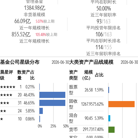
管理基金
平均在职时长
1384.98亿
50.00%
非货基规模
近三年留职率
66.09亿
93
/163
较上期
5.07%
近一年规模增长
平均投管年限排名
855.52亿
106
/163
较上期
105.48%
平均在职时长排名
近三年规模增长
114
/155
近三年留职率排名
基金公司星级分布
大类资产产品线规模
2026-06-30
2026-06-30
晨星评
数
资产占
资产
规模
占比
级
量
比
类型
（亿）
1
0.21%
股票
26.58
1.59%
型
20
46.43%
固收
31
46.65%
1267.95
75.62%
型
24
5.85%
混合
90.45
5.39%
10
0.86%
型
0%
25%
50%
货币
291.73
17.40%
其它
0.00
0.00%