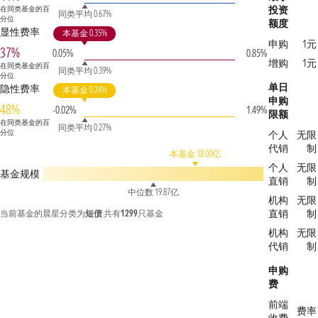
投资
在同类基金的百
同类平均 0.67%
分位
额度
显性费率
本基金 0.35%
申购
1元
37%
0.05%
0.85%
增购
1元
在同类基金的百
同类平均 0.39%
分位
单日
隐性费率
本基金 0.24%
申购
48%
-0.02%
1.49%
限额
在同类基金的百
同类平均 0.27%
分位
个人
无限
代销
制
本基金 38.00亿
个人
无限
基金规模
直销
制
中位数 19.87亿
机构
无限
直销
制
当前基金的晨星分类为
短债
共有
1299
只基金
机构
无限
代销
制
申购
费
前端
费率