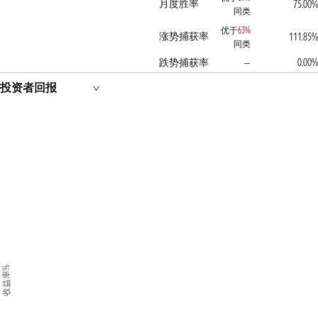
月度胜率
75.00%
同类
优于
63%
涨势捕获率
111.85%
同类
跌势捕获率
0.00%
—
投资者回报
收益率%