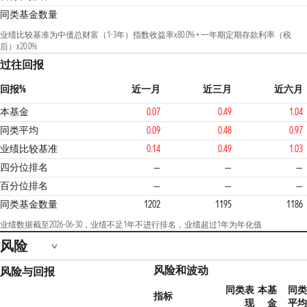
同类基金数量
业绩比较基准为中债总财富（1-3年）指数收益率x80.0% + 一年期定期存款利率（税
后）x20.0%
过往回报
回报%
近一月
近三月
近六月
本基金
0.07
0.49
1.04
同类平均
0.09
0.48
0.97
业绩比较基准
0.14
0.49
1.03
2
四分位排名
—
—
—
百分位排名
—
—
—
同类基金数量
1202
1195
1186
业绩数据截至2026-06-30，业绩不足1年不进行排名，业绩超过1年为年化值
风险
风险和波动
风险与回报
同类表
本基
同类
指标
现
金
平均