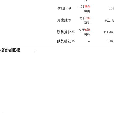
优于
85%
信息比率
2.21
同类
优于
78%
月度胜率
66.67%
同类
优于
63%
涨势捕获率
111.28%
同类
跌势捕获率
0.00%
—
投资者回报