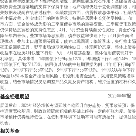
设备更新等政策支持下维持较高增速，起到重要压舱石作用；基建投资在
财政资金加速落地的支撑下保持平稳；地产领域仍处于去化调整阶段，相
关数据表现尚在筑底过程中。金融数据方面，信贷投放总体平稳，社融结
构小幅改善，但实体部门的融资需求，特别是居民中长贷仍受抑制。 债
市方面，资金价格成为影响二季度债券市场的重要变量。二季度货币政策
仍保持适度宽松的支持性态度，4月、5月资金持续自发性宽松，资金价格
降至年内最低，叠加市场降息预期，债券收益率快速下行；6月资金面出
现扰动，叠加出口超预期等因素，债券出现回调；临近季末，央行推出隔
夜正逆回购工具，熨平市场短期流动性缺口，体现呵护态度。整体上债券
收益率在经历4月快速下行后，5月、6月震荡盘整。整体信用债表现好于
利率债。 具体来看，1年国债下行9bp至1.22%，5年国债下行9bp至1.44%，10
年国债下行7bp至1.73%。信用债以AAA的中短期票据为例，1年期下行8bp至
1.50%，3年期下行15bp至1.62%，5年期下行14bp至1.75%。1年期AAA存单下行
5bp至1.46% 本基金严控信用风险，积极利用资金波动，采用套息策略增厚
收益，结合市场情况灵活调整产品久期及资产结构，维持适度的杠杆和久
期。
2025年年报
基金经理展望
展望后市，2026年经济增长有望延续企稳回升向好态势，货币政策预计保
持适度宽松基调，财政政策延续积极的基础上维持一定的扩张力度。债券
市场预计仍将维持低位，在低利率环境下波动率可能有所抬升，提供波段
机会。
相关基金