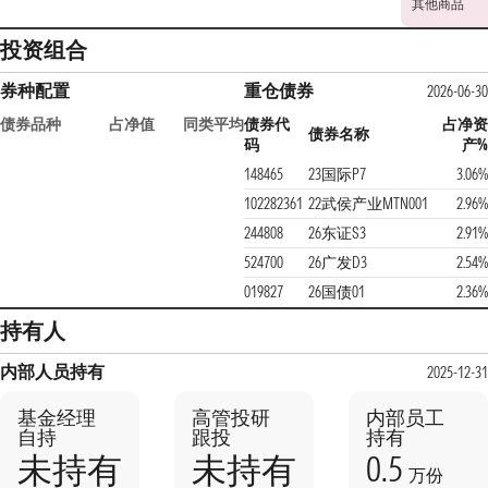
其他商品
投资组合
券种配置
重仓债券
2026-06-30
债券品种
占净值
同类平均
债券代
占净资
债券名称
码
产%
148465
23国际P7
3.06%
102282361
22武侯产业MTN001
2.96%
244808
26东证S3
2.91%
524700
26广发D3
2.54%
019827
26国债01
2.36%
持有人
内部人员持有
2025-12-31
基金经理
高管投研
内部员工
自持
跟投
持有
0.5
未持有
未持有
万份