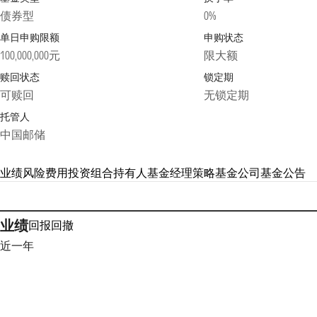
债券型
0%
单日申购限额
申购状态
100,000,000元
限大额
赎回状态
锁定期
可赎回
无锁定期
托管人
中国邮储
业绩
风险
费用
投资组合
持有人
基金经理
策略
基金公司
基金公告
业绩
回报
回撤
近一年