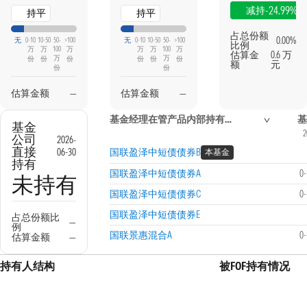
-24.99%
减持
持平
持平
占总份额
0.00%
无
0-10
10-50
50-
>100
无
0-10
10-50
50-
>100
比例
万
万
100
万
万
万
100
万
估算金
0.6 万
万
万
份
份
份
份
份
份
额
元
份
份
估算金额
—
估算金额
—
基金经理在管产品内部持有信息
基
基金
2
公司
2026-
直接
06-30
国联盈泽中短债债券B
本基金
持有
国联盈泽中短债债券A
0
未持有
国联盈泽中短债债券C
0
国联盈泽中短债债券E
占总份额比
—
例
国联景惠混合A
0
估算金额
—
持有人结构
被FOF持有情况