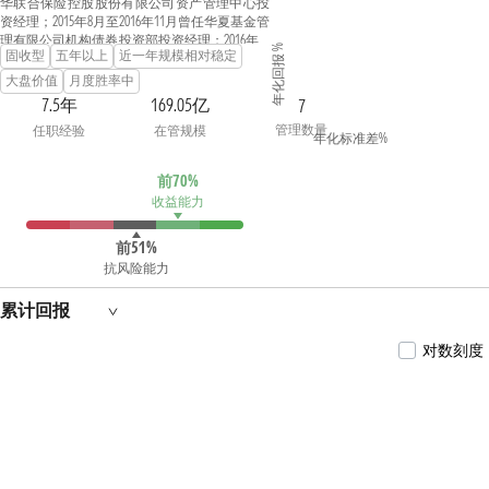
华联合保险控股股份有限公司资产管理中心投
资经理；2015年8月至2016年11月曾任华夏基金管
理有限公司机构债券投资部投资经理；2016年12
年化回报 %
固收型
五年以上
近一年规模相对稳定
月至2022年3月曾任安信基金管理有限责任公司
固定收益部投资经理、基金经理。2022年3月加
大盘价值
月度胜率中
入公司，现任固收投资二部总经理。
7.5年
169.05亿
7
管理数量
任职经验
在管规模
年化标准差%
前70%
收益能力
前51%
抗风险能力
累计回报
对数刻度