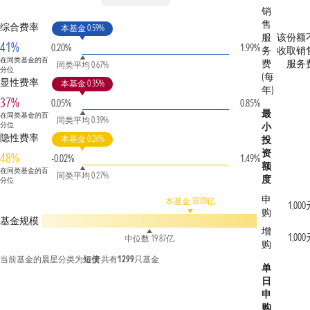
销
售
综合费率
本基金 0.59%
服
该份额
41%
0.20%
1.99%
务
收取销
在同类基金的百
费
服务
同类平均 0.67%
分位
(每
显性费率
本基金 0.35%
年)
37%
0.05%
0.85%
最
在同类基金的百
同类平均 0.39%
分位
小
隐性费率
本基金 0.24%
投
资
48%
-0.02%
1.49%
额
在同类基金的百
同类平均 0.27%
度
分位
申
本基金 38.00亿
1,00
购
基金规模
增
1,00
中位数 19.87亿
购
当前基金的晨星分类为
短债
共有
1299
只基金
单
日
申
购