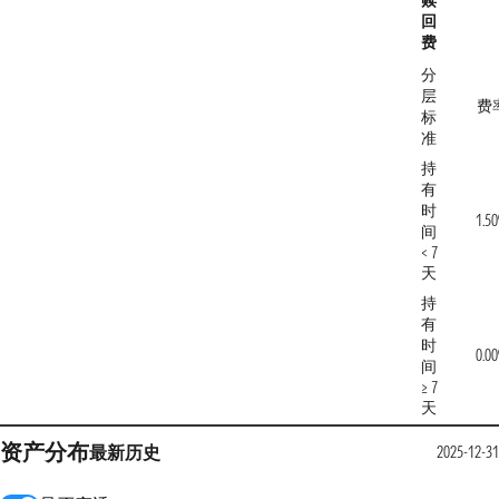
赎
回
费
分
层
费
标
准
持
有
时
1.5
间
< 7
天
持
有
时
0.0
间
≥ 7
天
资产分布
最新
历史
2025-12-31