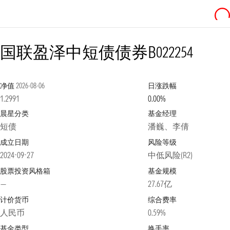
国联盈泽中短债债券B
022254
净值
2026-08-06
日涨跌幅
1.2991
0.00%
晨星分类
基金经理
短债
潘巍、李倩
成立日期
风险等级
2024-09-27
中低风险(R2)
股票投资风格箱
基金规模
—
27.67亿
计价货币
综合费率
人民币
0.59%
基金类型
换手率