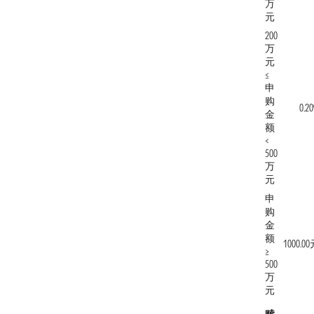
万
元
200
万
元
≤
申
购
0.2
金
额
<
500
万
元
申
购
金
额
1000.0
≥
500
万
元