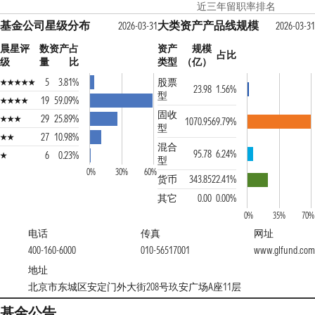
近三年留职率排名
基金公司星级分布
大类资产产品线规模
2026-03-31
2026-03-31
晨星评
数
资产占
资产
规模
占比
级
量
比
类型
（亿）
5
3.81%
股票
23.98
1.56%
型
19
59.09%
固收
29
25.89%
1070.95
69.79%
型
27
10.98%
混合
95.78
6.24%
6
0.23%
型
0%
30%
60%
货币
343.85
22.41%
其它
0.00
0.00%
0%
35%
70%
电话
传真
网址
400-160-6000
010-56517001
www.glfund.com
地址
北京市东城区安定门外大街208号玖安广场A座11层
基金公告