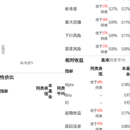
优于
57%
标准差
0.27%
0.27%
同类
优于
56%
最大回撤
-0.09%
-0.11%
同类
优于
57%
下行风险
0.09%
0.11%
同类
优于
57%
回报%
晨星风险
0.00%
0.00%
同类
相对收益
基准
同类平均
标准差%
同类表
本基
指标
现
金
性价比
优于
64%
Alpha
0.18%
本
同类
同类表
同类
指标
基
现
平均
Beta
0.97
—
金
R2
0.92
—
优于
63%
超额收益
0.17%
同类
优于
97%
跟踪误差
0.08%
同类