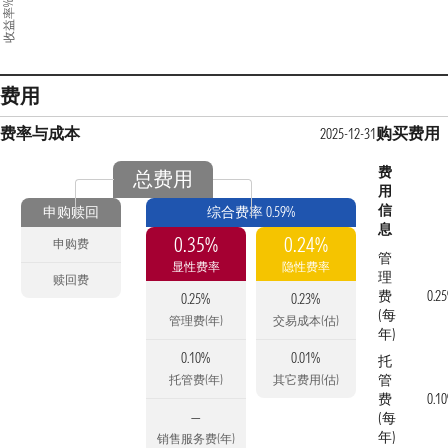
收益率%
费用
费率与成本
购买费用
2025-12-31
费
总费用
用
信
申购赎回
综合费率 0.59%
息
0.35%
0.24%
申购费
管
显性费率
隐性费率
理
赎回费
费
0.2
0.25%
0.23%
(每
管理费(年)
交易成本(估)
年)
0.10%
0.01%
托
管
托管费(年)
其它费用(估)
费
0.1
—
(每
年)
销售服务费(年)