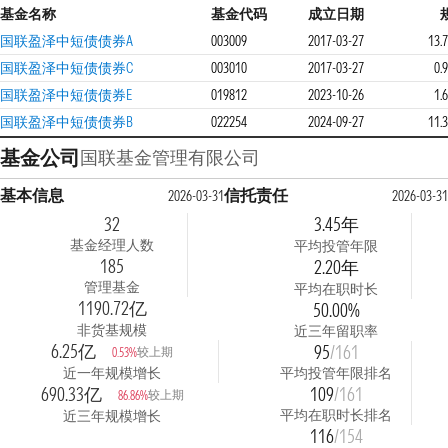
基金名称
基金代码
成立日期
国联盈泽中短债债券A
003009
2017-03-27
13.
国联盈泽中短债债券C
003010
2017-03-27
0.
国联盈泽中短债债券E
019812
2023-10-26
1.
国联盈泽中短债债券B
022254
2024-09-27
11.
基金公司
国联基金管理有限公司
基本信息
信托责任
2026-03-31
2026-03-31
32
3.45年
基金经理人数
平均投管年限
185
2.20年
管理基金
平均在职时长
1190.72亿
50.00%
非货基规模
近三年留职率
6.25亿
95
/161
较上期
0.53%
近一年规模增长
平均投管年限排名
690.33亿
109
/161
较上期
86.86%
平均在职时长排名
近三年规模增长
116
/154