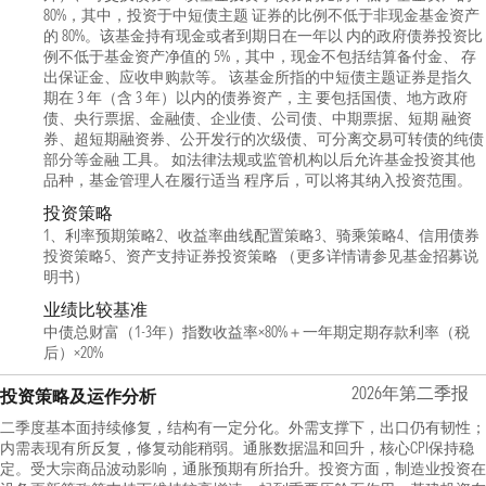
80%，其中，投资于中短债主题 证券的比例不低于非现金基金资产
的 80%。该基金持有现金或者到期日在一年以 内的政府债券投资比
例不低于基金资产净值的 5%，其中，现金不包括结算备付金、 存
出保证金、应收申购款等。 该基金所指的中短债主题证券是指久
期在 3 年（含 3 年）以内的债券资产，主 要包括国债、地方政府
债、央行票据、金融债、企业债、公司债、中期票据、短期 融资
券、超短期融资券、公开发行的次级债、可分离交易可转债的纯债
部分等金融 工具。 如法律法规或监管机构以后允许基金投资其他
品种，基金管理人在履行适当 程序后，可以将其纳入投资范围。
投资策略
1、利率预期策略2、收益率曲线配置策略3、骑乘策略4、信用债券
投资策略5、资产支持证券投资策略 （更多详情请参见基金招募说
明书）
业绩比较基准
中债总财富（1-3年）指数收益率×80%＋一年期定期存款利率（税
后）×20%
2026年第二季报
投资策略及运作分析
二季度基本面持续修复，结构有一定分化。外需支撑下，出口仍有韧性；
内需表现有所反复，修复动能稍弱。通胀数据温和回升，核心CPI保持稳
定。受大宗商品波动影响，通胀预期有所抬升。投资方面，制造业投资在