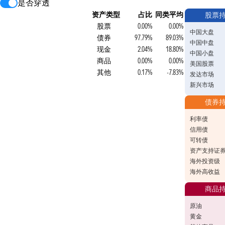
是否穿透
资产类型
占比
同类平均
股票
股票
0.00%
0.00%
中国大盘
债券
97.79%
89.03%
中国中盘
现金
2.04%
18.80%
中国小盘
商品
0.00%
0.00%
美国股票
其他
0.17%
-7.83%
发达市场
新兴市场
债券
利率债
信用债
可转债
资产支持证
海外投资级
海外高收益
商品
原油
黄金