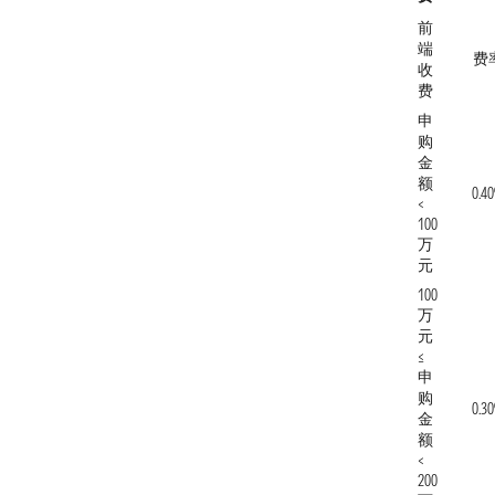
前
端
费
收
费
申
购
金
额
0.4
<
100
万
元
100
万
元
≤
申
购
0.3
金
额
<
200