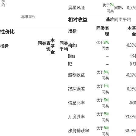
回报%
优于
7%
晨星风险
0.00%
0.00%
同类
标准差%
相对收益
基准
同类平均
同类表
本基
指标
性价比
现
金
本
优于
29%
同类表
同类
Alpha
-0.05%
指标
基
同类
现
平均
金
Beta
1.94
—
R2
0.73
—
优于
34%
超额收益
-0.02%
同类
优于
11%
跟踪误差
0.03%
同类
优于
30%
信息比率
-0.00
同类
优于
35%
月度胜率
33.33%
同类
优于
34%
涨势捕获率
98.03%
同类