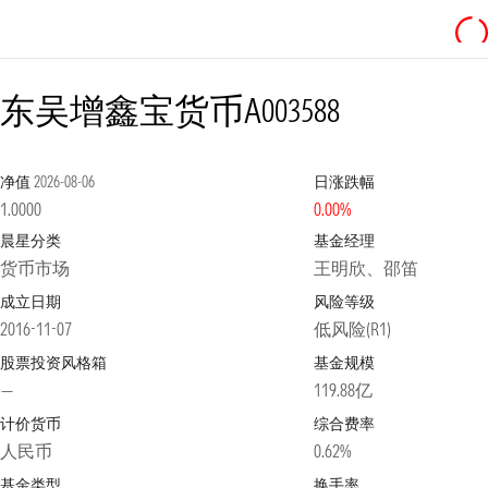
东吴增鑫宝货币A
003588
净值
2026-08-06
日涨跌幅
1.0000
0.00%
晨星分类
基金经理
货币市场
王明欣、邵笛
成立日期
风险等级
2016-11-07
低风险(R1)
股票投资风格箱
基金规模
—
119.88亿
计价货币
综合费率
人民币
0.62%
基金类型
换手率