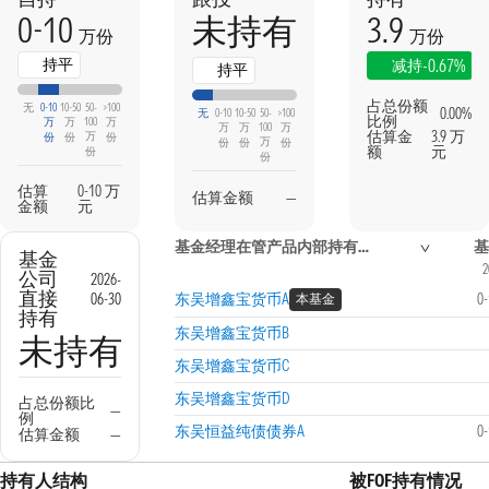
0-10
3.9
未持有
万份
万份
持平
-0.67%
减持
持平
占总份额
无
0-10
10-50
50-
>100
0.00%
无
0-10
10-50
50-
>100
比例
万
万
100
万
万
万
100
万
估算金
3.9 万
万
份
份
份
万
份
份
份
额
元
份
份
估算
0-10 万
估算金额
—
金额
元
基金经理在管产品内部持有信息
基
基金
2
公司
2026-
直接
06-30
东吴增鑫宝货币A
0
本基金
持有
东吴增鑫宝货币B
未持有
东吴增鑫宝货币C
东吴增鑫宝货币D
占总份额比
—
例
东吴恒益纯债债券A
0
估算金额
—
持有人结构
被FOF持有情况