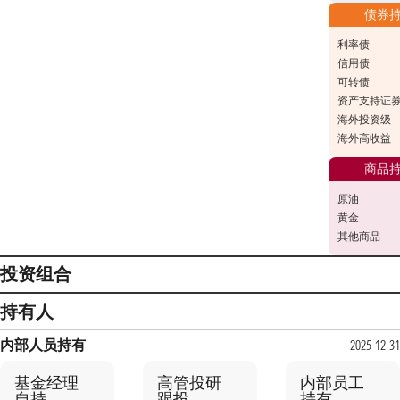
债券
利率债
信用债
可转债
资产支持证
海外投资级
海外高收益
商品
原油
黄金
其他商品
投资组合
持有人
内部人员持有
2025-12-31
基金经理
高管投研
内部员工
自持
跟投
持有