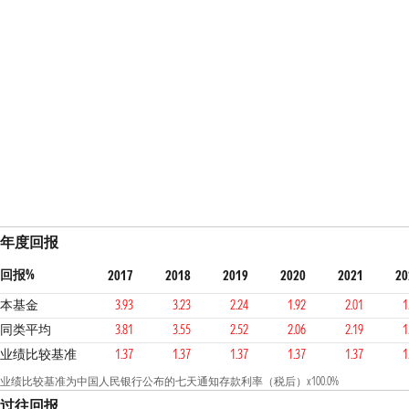
年度回报
回报%
2017
2018
2019
2020
2021
20
本基金
3.93
3.23
2.24
1.92
2.01
1
同类平均
3.81
3.55
2.52
2.06
2.19
1
业绩比较基准
1.37
1.37
1.37
1.37
1.37
1
业绩比较基准为中国人民银行公布的七天通知存款利率（税后）x100.0%
过往回报