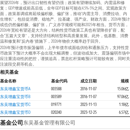
展望2026年，预计出口韧性有望仍强；政策有望继续加码、内需温和修
复；GDP增速或前高后低，全年GDP目标可能在4.5%-5%之间。宏观政策方
面，政策基调或将延续偏积极、偏扩张，推动“内需主导、消费拉动、内
生增长”，包括促消费、稳地产、拉基建、强产业。财政方面，2026年预计
或也仍然偏积极、偏扩张，广义赤字规模可能和2025年相当。货币方面，
2026年宽松有望还是大方向，结构性货币政策工具也有望降价扩容，配
合“五篇大文章”，支持经济结构转型和高质量发展。此外，低基数、消费
温和修复和“反内卷”措施下，2026年物价大概率趋于回升。
2026年预计债市振荡偏弱，上半年债市或面临供给和通胀压力，支持性货
币政策下预计大概率不会出现大幅调整，但波动或加大。震荡偏弱市场中
应注重流动性的把控，谨慎追高，票息杠杆策略预计可能较有效，同时关
注波段交易等机会。
相关基金
基金名称
基金代码
成立日期
规模
东吴增鑫宝货币A
003588
2016-11-07
15.06亿
东吴增鑫宝货币B
003589
2016-11-07
97.06亿
东吴增鑫宝货币C
019771
2023-11-13
1.18亿
东吴增鑫宝货币D
020240
2023-12-25
6.57亿
基金公司
东吴基金管理有限公司