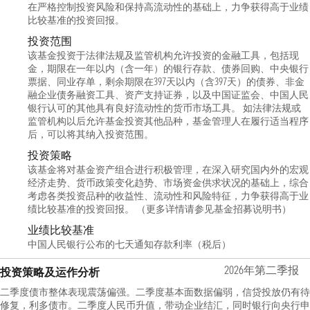
在严格控制投资风险和保持高流动性的基础上，力争获得高于业绩
比较基准的投资回报。
投资范围
该基金投资于法律法规及监管机构允许投资的金融工具，包括现
金，期限在一年以内（含一年）的银行存款、债券回购、中央银行
票据、同业存单，剩余期限在397天以内（含397天）的债券、非金
融企业债务融资工具、资产支持证券，以及中国证监会、中国人民
银行认可的其他具有良好流动性的货币市场工具。 如法律法规或
监管机构以后允许基金投资其他品种，基金管理人在履行适当程序
后，可以将其纳入投资范围。
投资策略
该基金将对基金资产组合进行积极管理，在深入研究国内外的宏观
经济走势、货币政策变化趋势、市场资金供求状况的基础上，综合
考虑各类投资品种的收益性、流动性和风险特征，力争获得高于业
绩比较基准的投资回报。 （更多详情请参见基金招募说明书）
业绩比较基准
中国人民银行公布的七天通知存款利率（税后）
2026年第二季报
投资策略及运作分析
二季度债市整体表现震荡偏强。二季度基本面数据偏弱，信贷投放仍有待
修复，利多债市。二季度人民币升值，带动企业结汇，同时银行向央行申