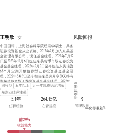
王明欣
风险回报
女
中国国籍，上海社会科学院经济学硕士，具备
证券投资基金从业资格。2017年7月加入东吴基
金管理有限公司，现任基金经理。2021年7月12
日至2023年11月6日担任东吴货币市场证券投资
基金基金经理，2022年5月9日至今担任东吴瑞盈
63个月定期开放债券型证券投资基金基金经
理，2022年5月9日至今担任东吴月月享30天持有
期短债债券型证券投资基金基金经理，2022年11
年化回报 %
固收型
五年以上
近一年规模稳定增长
月8日至今担任东吴中证同业存单AAA指数7天持
有期证券投资基金基金经理，2022年11月9日至
短期业绩弹性强
今担任东吴增鑫宝货币市场基金基金经理。
5.1年
264.15亿
5
管理数量
任职经验
在管规模
年化标准差%
前29%
收益能力