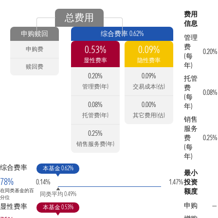
费用
总费用
信息
申购赎回
综合费率 0.62%
管理
费
0.53%
0.09%
申购费
0.20%
(每
显性费率
隐性费率
年)
赎回费
0.20%
0.09%
托管
管理费(年)
交易成本(估)
费
0.08%
(每
0.08%
0.00%
年)
托管费(年)
其它费用(估)
销售
服务
0.25%
费
0.25%
销售服务费(年)
(每
年)
综合费率
本基金 0.62%
最小
78%
0.14%
1.47%
投资
额度
在同类基金的百
同类平均 0.49%
分位
申购
—
显性费率
本基金 0.53%