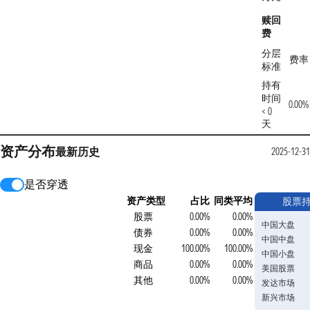
赎回
费
分层
费率
标准
持有
时间
0.00%
< 0
天
资产分布
最新
历史
2025-12-31
是否穿透
资产类型
占比
同类平均
股票
股票
0.00%
0.00%
中国大盘
债券
0.00%
0.00%
中国中盘
现金
100.00%
100.00%
中国小盘
商品
0.00%
0.00%
美国股票
其他
0.00%
0.00%
发达市场
新兴市场