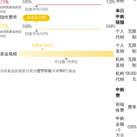
增购
—
75%
0.05%
1.20%
在同类基金的百
同类平均 0.42%
单日
分位
申购
隐性费率
本基金 0.09%
限额
75%
0.00%
0.84%
个人
无限
在同类基金的百
同类平均 0.07%
分位
代销
制
个人
无限
本基金 56.83亿
直销
制
基金规模
机构
无限
中位数 178.80亿
直销
制
当前基金的晨星分类为
货币市场
共有
962
只基金
机构
100,000
元
代销
申购
费
前端
费率
收费
申购
金额
0.00%
< 0
万元