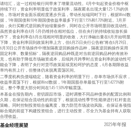
请结汇，这一过程给银行间带来了增量流动性。4月中旬起资金价格中枢
持续下行，资金利率明显低于政策利率，隔夜匿名出现大量1.25-1.3%的供
给，市场对资金面乐观程度逐步升温，带动长短端同时下行，根据Wind数
据，1年期国债和10年期国债收益率最多下行至1.15%和1.70%附近。3月开
始，央行买断式逆回购开始缩量操作，同时在公开市场明显回收流动性。
虽然资金利率在4月-5月仍维持在相对低位，但在央行的持续收短放长操
作下，资金利率在6月出现相对明显的收敛，大行净融出量在6月开始明显
下降，资金利率回到政策利率上方，但6月25日央行公告称“将在6月29日、
6月30日公开市场操作中增加隔夜逆回购操作品种，隔夜逆回购操作采用
固定利率、数量招标”，隔夜逆回购品种既是对当前逆回购品种的有效补
充，也有助于降低市场融资成本，后续跨月跨季时点资金利率的波动性可
能会下降，表明了央行对货币政策延续宽松呵护的态度，6月各期限收益
率均有所上行，但整体仍未脱离震荡区间。
二季度机构负债端稳定，随着资金利率的明显下行，存单市场供不应求，
收益率震荡下行，根据Wind数据，1年期国股存单最低下行至1.4275%附
近，整个季度大部分时间在1.45-1.50%窄幅震荡。
本基金在报告期内，密切跟踪市场，适时调整不同品种债券的配置比例和
久期，在保证组合流动性的前提下，根据流动性季节性规律进行杠杆套息
策略。同时控制投资组合偏离度，致力防范市场波动风险。在保证各项指
标合规的前提下构建投资组合，进行主动投资，尽全力为基金持有人获取
合理收益。
2025年年报
基金经理展望