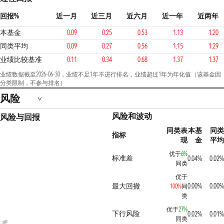
回报%
近一月
近三月
近六月
近一年
近两年
本基金
0.09
0.25
0.53
1.13
1.20
同类平均
0.09
0.27
0.56
1.15
1.29
业绩比较基准
0.11
0.34
0.68
1.37
1.37
业绩数据截至2026-06-30，业绩不足1年不进行排名，业绩超过1年为年化值（该基金因
分类限制，不参与排名）
风险
风险和波动
风险与回报
同类表
本基
同类
指标
现
金
平均
优于
6%
标准差
0.04%
0.02%
同类
优于
最大回撤
0.00%
0.00%
100%
同
类
优于
27%
下行风险
0.02%
0.01%
同类