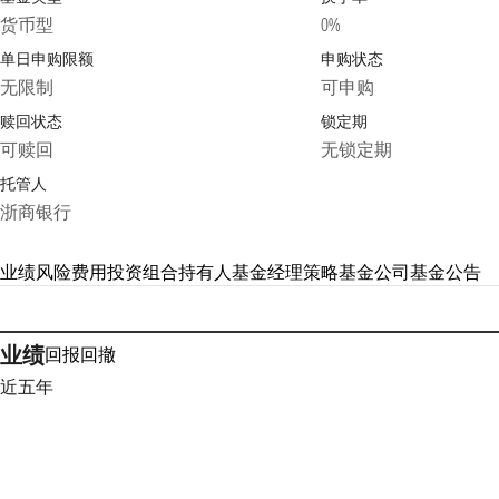
货币型
0%
单日申购限额
申购状态
无限制
可申购
赎回状态
锁定期
可赎回
无锁定期
托管人
浙商银行
业绩
风险
费用
投资组合
持有人
基金经理
策略
基金公司
基金公告
业绩
回报
回撤
近五年