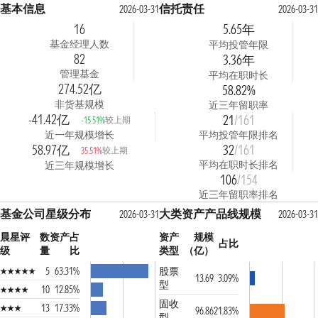
基本信息
信托责任
2026-03-31
2026-03-31
16
5.65年
基金经理人数
平均投管年限
82
3.36年
管理基金
平均在职时长
274.52亿
58.82%
非货基规模
近三年留职率
-41.42亿
21
/161
较上期
-15.51%
近一年规模增长
平均投管年限排名
58.97亿
32
/161
较上期
35.51%
平均在职时长排名
近三年规模增长
106
/154
近三年留职率排名
基金公司星级分布
大类资产产品线规模
2026-03-31
2026-03-31
晨星评
数
资产占
资产
规模
占比
级
量
比
类型
（亿）
5
63.31%
股票
13.69
3.09%
型
10
12.85%
固收
13
17.33%
96.86
21.83%
型