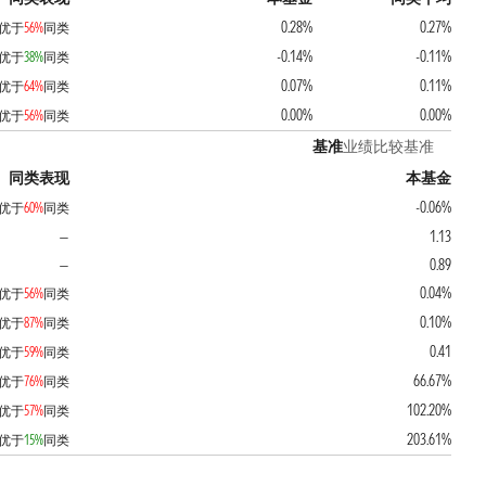
0.28%
0.27%
优于
56%
同类
-0.14%
-0.11%
优于
38%
同类
0.07%
0.11%
优于
64%
同类
0.00%
0.00%
优于
56%
同类
基准
业绩比较基准
同类表现
本基金
-0.06%
优于
60%
同类
1.13
—
0.89
—
0.04%
优于
56%
同类
0.10%
优于
87%
同类
0.41
优于
59%
同类
66.67%
优于
76%
同类
102.20%
优于
57%
同类
203.61%
优于
15%
同类