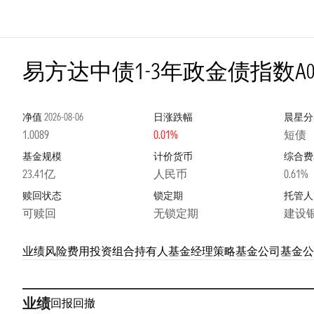
易方达中债1-3年政金债指数A
净值
2026-08-06
日涨跌幅
晨星分
1.0089
0.01%
短债
基金规模
计价货币
综合费
23.41亿
人民币
0.61%
赎回状态
锁定期
托管人
可赎回
无锁定期
建设
业绩
风险
费用
投资组合
持有人
基金经理
策略
基金公司
基金公
业绩
回报
回撤