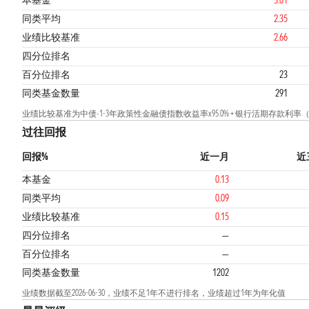
本基金
3.01
同类平均
2.35
业绩比较基准
2.66
1
2
四分位排名
百分位排名
23
同类基金数量
291
业绩比较基准为中债-1-3年政策性金融债指数收益率x95.0% + 银行活期存款利率（税
过往回报
回报%
近一月
近
本基金
0.13
同类平均
0.09
业绩比较基准
0.15
四分位排名
—
百分位排名
—
同类基金数量
1202
业绩数据截至2026-06-30，业绩不足1年不进行排名，业绩超过1年为年化值