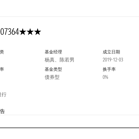
3星
007364
类
基金经理
成立日期
杨真、陈若男
2019-12-03
率
基金类型
换手率
债券型
0%
银行
告