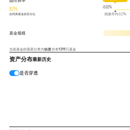
隐性费率
-0.02%
82%
同类平均 0.27%
在同类基金的百分位
基金规模
当前基金的晨星分类为
短债
共有
1299
只基金
资产分布
最新
历史
是否穿透