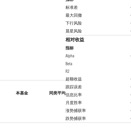
标准差
最大回撤
下行风险
晨星风险
相对收益
指标
Alpha
Beta
R2
超额收益
跟踪误差
本基金
同类平均
信息比率
月度胜率
涨势捕获率
跌势捕获率