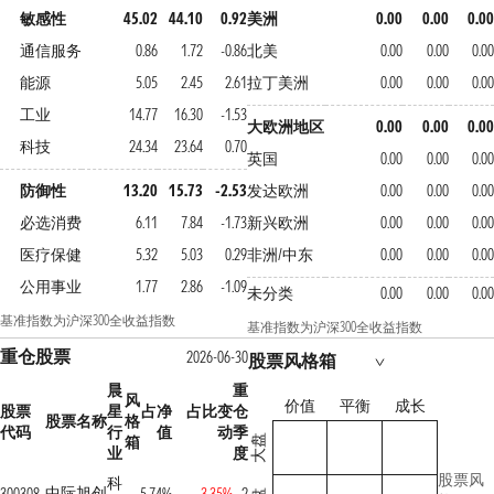
敏感性
45.02
44.10
0.92
美洲
0.00
0.00
0.00
通信服务
0.86
1.72
-0.86
北美
0.00
0.00
0.00
能源
5.05
2.45
2.61
拉丁美洲
0.00
0.00
0.00
工业
14.77
16.30
-1.53
大欧洲地区
0.00
0.00
0.00
科技
24.34
23.64
0.70
英国
0.00
0.00
0.00
防御性
13.20
15.73
-2.53
发达欧洲
0.00
0.00
0.00
必选消费
6.11
7.84
-1.73
新兴欧洲
0.00
0.00
0.00
医疗保健
5.32
5.03
0.29
非洲/中东
0.00
0.00
0.00
公用事业
1.77
2.86
-1.09
未分类
0.00
0.00
0.00
基准指数为沪深300全收益指数
基准指数为沪深300全收益指数
重仓股票
2026-06-30
股票风格箱
晨
重
风
价值
平衡
成长
股票
星
占净
占比变
仓
股票名称
格
代码
行
值
动
季
箱
大盘
业
度
股票风
科
中际旭创