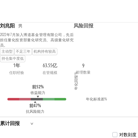
刘兆阳
风险回报
男
2022年7月加入博道基金管理有限公司，先后
担任量化投资部量化研究员、高级量化研究
员。
主动型
不足三年
机构持有较高
持仓集中度低
1年
63.55亿
9
管理数量
任职经验
在管规模
年化回报 %
前52%
收益能力
年化标准差%
前47%
抗风险能力
累计回报
对数刻度