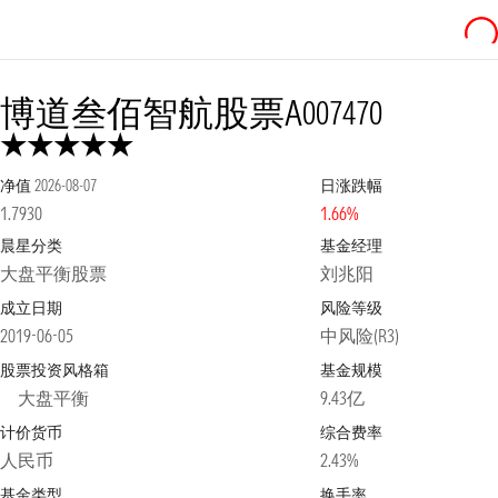
博道叁佰智航股票A
007470
净值
2026-08-07
日涨跌幅
1.7930
1.66%
晨星分类
基金经理
大盘平衡股票
刘兆阳
成立日期
风险等级
2019-06-05
中风险(R3)
股票投资风格箱
基金规模
大盘平衡
9.43亿
计价货币
综合费率
人民币
2.43%
基金类型
换手率