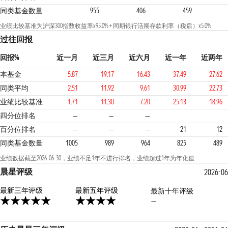
同类基金数量
955
406
459
业绩比较基准为沪深300指数收益率x95.0% + 同期银行活期存款利率（税后）x5.0%
过往回报
回报%
近一月
近三月
近六月
近一年
近两年
本基金
5.87
19.17
16.43
37.49
27.62
同类平均
2.51
11.92
9.61
30.99
22.73
业绩比较基准
1.71
11.30
7.20
25.13
18.96
1
1
1
四分位排名
—
—
—
百分位排名
—
—
—
21
12
同类基金数量
1005
989
964
825
489
业绩数据截至2026-06-30，业绩不足1年不进行排名，业绩超过1年为年化值
晨星评级
2026-06
最新三年评级
4星
最新五年评级
最新十年评级
—