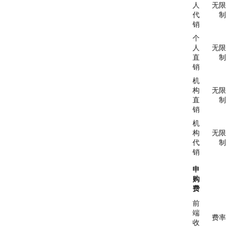
人
无限
代
制
销
个
人
无限
直
制
销
机
构
无限
直
制
销
机
构
无限
代
制
销
申
购
费
前
端
费率
收