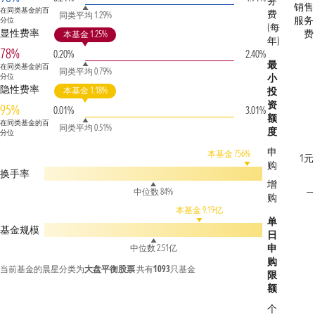
务
销售
在同类基金的百
费
同类平均 1.29%
服务
分位
(每
显性费率
费
本基金 1.25%
年)
78%
0.20%
2.40%
最
在同类基金的百
同类平均 0.79%
分位
小
隐性费率
本基金 1.18%
投
资
95%
0.01%
3.01%
额
在同类基金的百
同类平均 0.51%
度
分位
申
本基金 756%
1元
购
换手率
增
—
中位数 84%
购
本基金 9.19亿
单
基金规模
日
申
中位数 2.51亿
购
当前基金的晨星分类为
大盘平衡股票
共有
1093
只基金
限
额
个