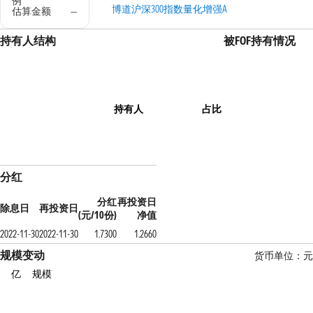
例
博道沪深300指数量化增强A
估算金额
—
持有人结构
被FOF持有情况
持有人
占比
分红
分红
再投资日
除息日
再投资日
(元/10份)
净值
2022-11-30
2022-11-30
1.7300
1.2660
规模变动
货币单位：元
亿
规模