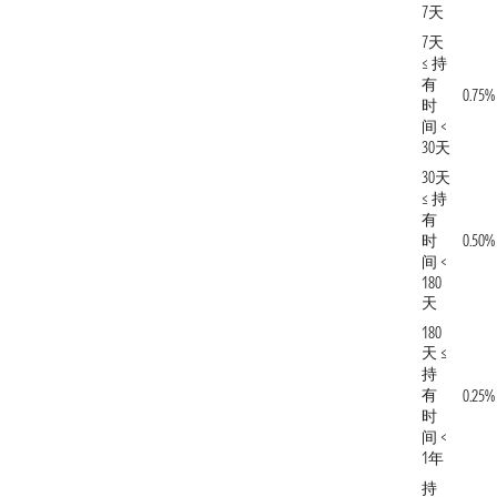
7天
7天
≤ 持
有
0.75%
时
间 <
30天
30天
≤ 持
有
时
0.50%
间 <
180
天
180
天 ≤
持
有
0.25%
时
间 <
1年
持