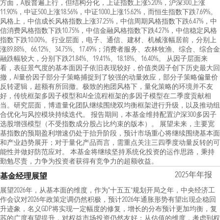
方面，A股普遍上行，但结构分化，上证指数上涨5.20%，沪深300上涨
11.90%，中证500上涨18.56%，中证1000上涨15.62%，而恒生指数下跌7.69%。
风格上，中信成长风格指数上涨37.25%，中信周期风格指数下跌6.47%，中
信消费风格指数下跌10.75%，中信金融风格指数下跌4.27%，中信稳定风格
指数下跌10.00%。行业层面，电子、通信、建材、机械涨幅居前，分别上
涨89.88%、66.12%、34.75%、17.49%；消费者服务、农林牧渔、综合、综合金
融跌幅较大，分别下跌21.84%、19.41%、18.18%、16.40%。 从因子层面来
看，表征景气度的基本面因子依旧表现较好，价值类因子创下历史最大回
撤，AI量价因子部分子策略捕捉到了较强的动量效应，部分子策略偏量价
反转逻辑，超额有所回撤。极致的抱团风格下，量化策略的环境并不友
好，传统框架多因子模型和AI全流程框架的多因子模型在二季度贡献相
当。研究层面，博道量化团队继续围绕双均衡框架进行升级，以及推动组
合优化与风控模块持续迭代。 报告期间，本基金维持配置沪深300多因子
选股增强模型（不受指数成分股占比约束的版本）。 展望未来，主要宽
基指数的预期盈利增速仍处于抬升阶段，预计市场重心将继续围绕基本面
和产业趋势展开；对于量化产品而言，需重点关注三四季度动量反转的可
能性并做好防范应对。 本基金将继续坚持系统化投资的运作思路，秉持
勤勉尽责，力争为投资者获得有竞争力的超额收益。
2025年年报
基金经理展望
展望2026年，从基本面的维度，作为“十五五”规划开局之年，中央经济工
作会议对2026年政策定调仍然积极，预计2026年通胀形势有望出现企稳回
升迹象，名义GDP将实现一定幅度的修复，增长的分布预计更加均衡，复
苏的广度有望提升，对权益市场投资仍然友好；从估值的维度，考虑到权