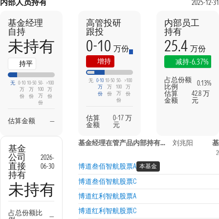
内部人员持有
2025-12-31
基金经理
高管投研
内部员工
自持
跟投
持有
0-10
25.4
未持有
万份
万份
本期
上期
增持
-6.37%
减持
持平
占总份额
无
0-10
10-50
50-
>100
0.13%
无
0-10
10-50
50-
>100
比例
万
万
100
万
万
万
100
万
估算
42.8 万
万
份
份
份
万
份
份
份
金额
元
份
份
估算
0-17 万
估算金额
—
金额
元
基金经理在管产品内部持有信息
刘兆阳
基
基金
2
公司
2026-
直接
06-30
博道叁佰智航股票A
本基金
持有
博道叁佰智航股票C
未持有
博道红利智航股票A
博道红利智航股票C
占总份额比
—