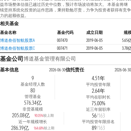
益市场整体估值已越过历史中位数，预计市场波动将加大。 本基金将继
续坚持系统化投资的运作思路，秉持勤勉尽责，力争为投资者获得有竞争
力的超额收益。
相关基金
基金名称
基金代码
成立日期
规
博道叁佰智航股票A
007470
2019-06-05
5.65
博道叁佰智航股票C
007471
2019-06-05
3.78
基金公司
博道基金管理有限公司
基本信息
信托责任
2026-06-30
2026-06-30
9
4.51年
基金经理人数
平均投管年限
80
2.64年
管理基金
平均在职时长
576.34亿
75.00%
非货基规模
近三年留职率
205.08亿
56
/163
较上期
90.05%
近一年规模增长
平均投管年限排名
286.39亿
89
/163
较上期
164.68%