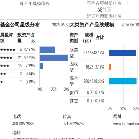
平均在职时长排名
近三年规模增长
68
/155
近三年留职率排名
基金公司星级分布
大类资产产品线规模
2026-06-30
2026-06-30
晨星评
数
资产占
资产
规模
占比
级
量
比
类型
（亿）
4
32.57%
股票
277.63
48.17%
型
21
59.71%
固收
15
7.39%
18.25
3.17%
型
2
0.14%
混合
280.46
48.66%
1
0.19%
型
0%
30%
60%
货币
0.00
0.00%
其它
0.00
0.00%
0%
25%
50%
电话
传真
网址
400-085-2888
021-80226289
www.bdfund.cn
地址