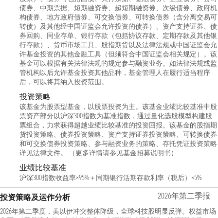
债券、中期票据、短期融资券、超短期融资券、次级债券、政府机
构债券、地方政府债券、可交换债券、可转换债券（含分离交易可
转债）及其他经中国证监会允许投资的债券）、资产支持证券、债
券回购、同业存单、银行存款（包括协议存款、定期存款及其他银
行存款）、货币市场工具、股指期货以及法律法规或中国证监会允
许基金投资的其他金融工具（但须符合中国证监会相关规定）。该
基金可以根据有关法律法规的规定参与融资业务。如法律法规或监
管机构以后允许基金投资其他品种，基金管理人在履行适当程序
后，可以将其纳入投资范围。
投资策略
该基金为股票型基金，以股票投资为主。该基金业绩比较基准中股
票资产部分以沪深300指数为基准指数，通过量化选股模型构建股
票组合，力求获得超越业绩比较基准的投资回报。该基金的股指期
货投资策略、债券投资策略、资产支持证券投资策略、可转换债券
和可交换债券投资策略、参与融资业务的策略、存托凭证投资策略
详见法律文件。 （更多详情请参见基金招募说明书）
业绩比较基准
沪深300指数收益率×95%＋同期银行活期存款利率（税后）×5%
2026年第二季报
投资策略及运作分析
2026年第二季度，美以伊冲突整体降级，全球科技股明显反弹。权益市场