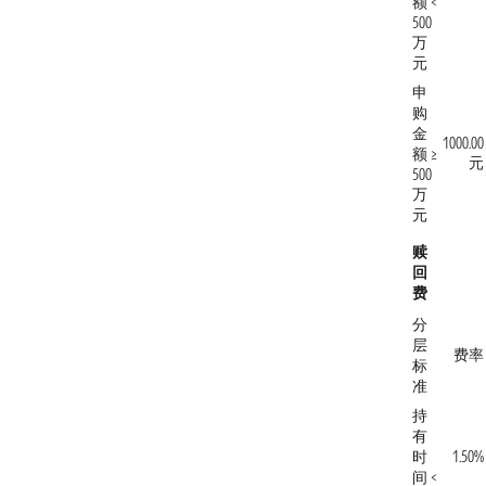
额 <
500
万
元
申
购
金
1000.00
额 ≥
元
500
万
元
赎
回
费
分
层
费率
标
准
持
有
时
1.50%
间 <