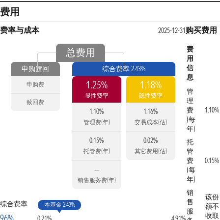
费用
费率与成本
购买费用
2025-12-31
费
总费用
用
信
申购赎回
综合费率 2.43%
息
1.25%
1.18%
申购费
管
显性费率
隐性费率
理
赎回费
费
1.10%
1.10%
1.16%
(每
管理费(年)
交易成本(估)
年)
0.15%
0.02%
托
管
托管费(年)
其它费用(估)
费
0.15%
—
(每
年)
销售服务费(年)
销
该份
售
综合费率
本基金 2.43%
额不
服
收取
96%
0.21%
4.91%