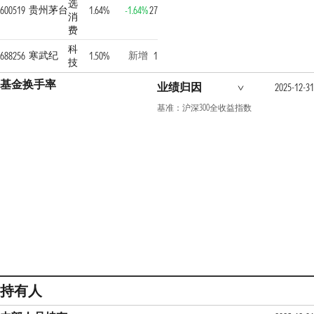
选
贵州茅台
600519
1.64%
-1.64%
27
消
费
科
寒武纪
新增
688256
1.50%
1
技
基金换手率
业绩归因
2025-12-31
基准：沪深300全收益指数
持有人