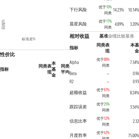
优于
10%
下行风险
14.23%
10.14%
同类
优于
17%
回报%
晨星风险
4.89%
3.20%
同类
相对收益
基准
业绩比较基准
标准差%
同类表
本基
指标
现
金
性价比
优于
88%
Alpha
7.34%
本
同类
同类表
同类
指标
基
现
平均
Beta
0.96
—
金
R2
0.93
—
优于
87%
超额收益
8.24%
同类
优于
25%
跟踪误差
3.56%
同类
优于
52%
信息比率
2.32
同类
优于
62%
月度胜率
75.00%
同类