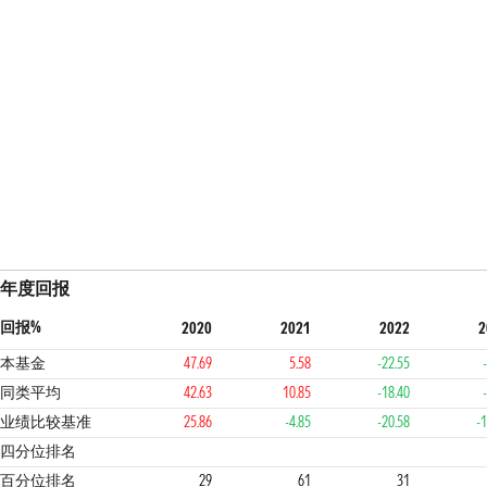
年度回报
回报%
2020
2021
2022
2
本基金
47.69
5.58
-22.55
同类平均
42.63
10.85
-18.40
业绩比较基准
25.86
-4.85
-20.58
-1
2
3
2
1
四分位排名
百分位排名
29
61
31