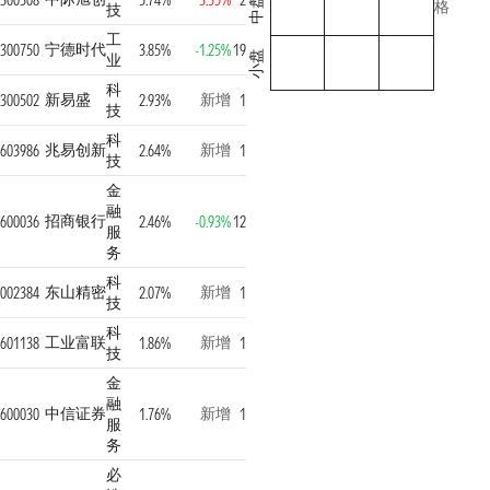
300308
5.74%
3.35%
2
中盘
格
技
工
宁德时代
300750
3.85%
-1.25%
19
小盘
业
科
新易盛
新增
300502
2.93%
1
技
科
兆易创新
新增
603986
2.64%
1
技
金
融
招商银行
600036
2.46%
-0.93%
12
服
务
科
东山精密
新增
002384
2.07%
1
技
科
工业富联
新增
601138
1.86%
1
技
金
融
中信证券
新增
600030
1.76%
1
服
务
必