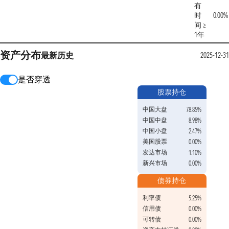
有
时
0.00%
间 ≥
1年
资产分布
最新
历史
2025-12-31
是否穿透
股票持仓
中国大盘
78.85%
中国中盘
8.98%
中国小盘
2.47%
美国股票
0.00%
发达市场
1.10%
新兴市场
0.00%
债券持仓
利率债
5.25%
信用债
0.00%
可转债
0.00%