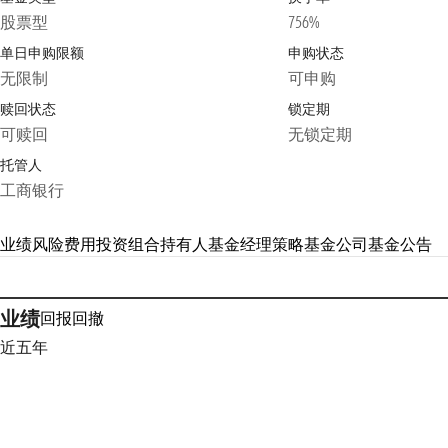
股票型
756%
单日申购限额
申购状态
无限制
可申购
赎回状态
锁定期
可赎回
无锁定期
托管人
工商银行
业绩
风险
费用
投资组合
持有人
基金经理
策略
基金公司
基金公告
业绩
回报
回撤
近五年