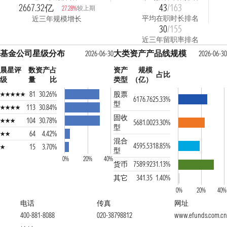
2667.32亿
43
/163
较上期
27.28%
平均在职时长排名
近三年规模增长
30
/155
近三年留职率排名
基金公司星级分布
大类资产产品线规模
2026-06-30
2026-06-30
晨星评
数
资产占
资产
规模
占比
级
量
比
类型
（亿）
81
30.26%
股票
6176.76
25.33%
型
113
30.84%
固收
104
30.78%
5681.00
23.30%
型
64
4.42%
混合
4595.53
18.85%
15
3.70%
型
0%
20%
40%
货币
7589.92
31.13%
其它
341.35
1.40%
0%
20%
40%
电话
传真
网址
400-881-8088
020-38798812
www.efunds.com.cn