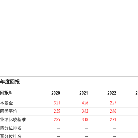
年度回报
回报%
2020
2021
2022
2
本基金
3.21
4.26
2.27
同类平均
2.35
3.42
2.46
业绩比较基准
2.85
3.18
2.71
四分位排名
—
—
—
百分位排名
—
—
—