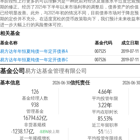
率阶段性上行更多的可以理解为是一种此前对经济及通胀水平过度悲观预
期的修正。经历了2025年下半年以来市场利率的调整后，债券资产的价值
已经明显改善。此外，与2025年初的情况不同，目前债券市场对于降息预
期的定价并不充分。在适度宽松的货币政策取向下，我们预计未来收益率
进一步大幅上行的风险整体可控。
相关基金
基金名称
基金代码
成立日期
易方达年年恒夏纯债一年定开债券A
007525
2019-07-11
易方达年年恒夏纯债一年定开债券C
007526
2019-07-11
基金公司
易方达基金管理有限公司
基本信息
信托责任
2026-06-30
2026-06-30
126
4.66年
基金经理人数
平均投管年限
938
3.22年
管理基金
平均在职时长
16794.62亿
85.53%
非货基规模
近三年留职率
-1238.17亿
51
/163
较上期
-8.85%
近一年规模增长
平均投管年限排名