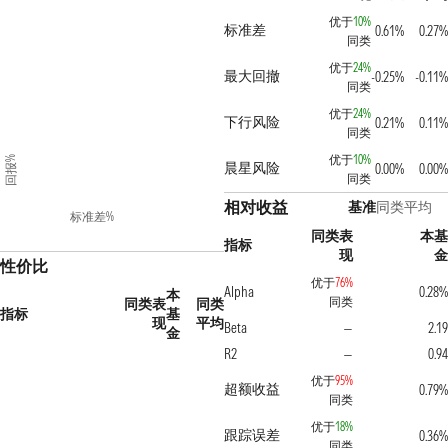
优于
10%
标准差
0.61%
0.27%
同类
优于
24%
最大回撤
-0.25%
-0.11%
同类
优于
24%
下行风险
0.21%
0.11%
同类
优于
10%
回报%
晨星风险
0.00%
0.00%
同类
相对收益
基准
同类平均
标准差%
同类表
本基
指标
现
金
性价比
优于
76%
Alpha
0.28%
本
同类
同类表
同类
指标
基
现
平均
Beta
2.19
—
金
R2
0.94
—
优于
95%
超额收益
0.79%
同类
优于
18%
跟踪误差
0.36%
同类