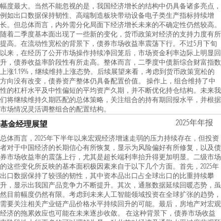
幅度最大。当然不能忽视的是，我国经济增长的结构中仍具备诸多亮点，
例如出口数据保持韧性、高端制造板块带动设备电子类生产指标持续增
长。但总体而言，内外需分化局面下经济增长未来的不确定性仍然较高。
随着二季度基本面出现了一些新的变化，货币政策对经济的支持力度有所
提高。在流动性宽松的背景下，债券市场收益率震荡下行。不过5月下旬
以来，在经历了公开市场操作持续净回笼后，市场资金利率边际上明显回
升，债券收益率阶段性有所走高。整体而言，二季度中债新综合财富指数
上涨1.19%，继续维持上涨态势。后续展望来看，考虑到货币政策宽松的
方向没有改变，债券资产整体仍具备配置价值。 操作上，组合维持了中
性的杠杆水平及中性偏短的平均资产久期，并不断优化持仓结构。未来我
们将继续维持久期匹配的总体策略，关注组合的持有期回报水平，并根据
市场情况灵活调整组合的配置结构。
2025年年报
基金经理展望
总体而言，2025年下半年以来宏观经济增速走弱的压力持续存在，但投资
者对于中国经济的长期信心有所恢复，显示为风险偏好有所修复，以及债
券市场收益率的震荡上行，尤其是超长端利率抬升得更加明显。二级市场
的这些变化所反映的基本面积极因素来自于以下几个方面。首先，2025年
出口数据保持了较强的韧性，其中资本品出口占全球出口的比重持续攀
升，显示出我国产品竞争力不断提升。其次，通胀数据延续回暖态势，虽
然目前幅度仍然有限。考虑到未来人工智能领域投资在全球扩张的趋势，
需要关注相关产业链产品价格水平持续回升的可能。最后，房地产对宏观
经济的拖累效应也可能在未来逐步收敛。 在这种背景下，债券市场收益