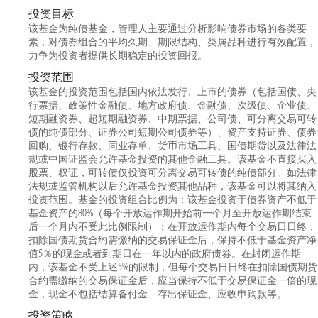
投资目标
该基金为纯债基金，管理人主要通过分析影响债券市场的各类要
素，对债券组合的平均久期、期限结构、类属品种进行有效配置，
力争为投资者提供长期稳定的投资回报。
投资范围
该基金的投资范围包括国内依法发行、上市的债券（包括国债、央
行票据、政策性金融债、地方政府债、金融债、次级债、企业债、
短期融资券、超短期融资券、中期票据、公司债、可分离交易可转
债的纯债部分、证券公司短期公司债券等）、资产支持证券、债券
回购、银行存款、同业存单、货币市场工具、国债期货以及法律法
规或中国证监会允许基金投资的其他金融工具。该基金不直接买入
股票、权证，可转债仅投资可分离交易可转债的纯债部分。如法律
法规或监管机构以后允许基金投资其他品种，该基金可以将其纳入
投资范围。基金的投资组合比例为：该基金投资于债券资产不低于
基金资产的80%（每个开放运作期开始前一个月至开放运作期结束
后一个月内不受此比例限制）；在开放运作期内每个交易日日终，
扣除国债期货合约需缴纳的交易保证金后，保持不低于基金资产净
值5％的现金或者到期日在一年以内的政府债券。在封闭运作期
内，该基金不受上述5%的限制，但每个交易日日终在扣除国债期货
合约需缴纳的交易保证金后，应当保持不低于交易保证金一倍的现
金，现金不包括结算备付金、存出保证金、应收申购款等。
投资策略