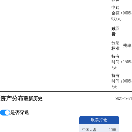
申购
金额 <
0.00%
0万元
赎回
费
分层
费率
标准
持有
时间 <
1.50%
7天
持有
时间 ≥
0.00%
7天
资产分布
最新
历史
2025-12-31
是否穿透
股票持仓
中国大盘
0.00%