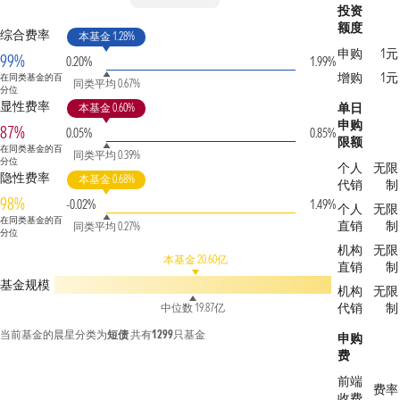
投资
额度
综合费率
本基金 1.28%
申购
1元
99%
0.20%
1.99%
增购
1元
在同类基金的百
同类平均 0.67%
分位
显性费率
单日
本基金 0.60%
申购
87%
0.05%
0.85%
限额
在同类基金的百
同类平均 0.39%
分位
个人
无限
隐性费率
本基金 0.68%
代销
制
98%
-0.02%
1.49%
个人
无限
在同类基金的百
直销
制
同类平均 0.27%
分位
机构
无限
本基金 20.60亿
直销
制
基金规模
机构
无限
代销
制
中位数 19.87亿
当前基金的晨星分类为
短债
共有
1299
只基金
申购
费
前端
费率
收费