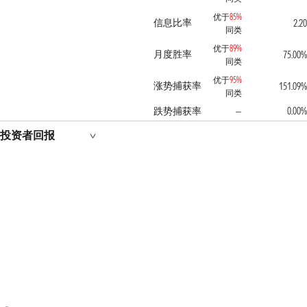
优于
85%
信息比率
2.20
同类
优于
89%
月度胜率
75.00%
同类
优于
95%
涨势捕获率
151.09%
同类
跌势捕获率
0.00%
—
投资者回报