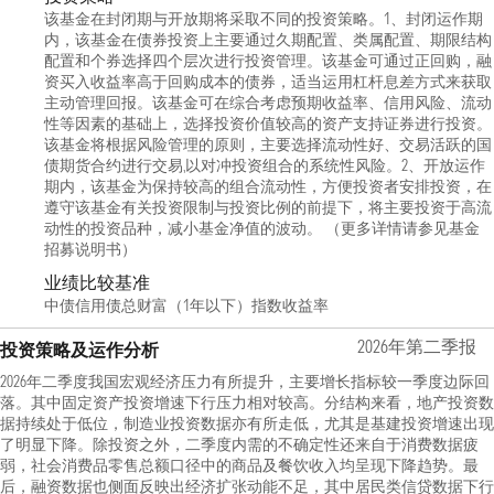
该基金在封闭期与开放期将采取不同的投资策略。1、封闭运作期
内，该基金在债券投资上主要通过久期配置、类属配置、期限结构
配置和个券选择四个层次进行投资管理。该基金可通过正回购，融
资买入收益率高于回购成本的债券，适当运用杠杆息差方式来获取
主动管理回报。该基金可在综合考虑预期收益率、信用风险、流动
性等因素的基础上，选择投资价值较高的资产支持证券进行投资。
该基金将根据风险管理的原则，主要选择流动性好、交易活跃的国
债期货合约进行交易,以对冲投资组合的系统性风险。2、开放运作
期内，该基金为保持较高的组合流动性，方便投资者安排投资，在
遵守该基金有关投资限制与投资比例的前提下，将主要投资于高流
动性的投资品种，减小基金净值的波动。 （更多详情请参见基金
招募说明书）
业绩比较基准
中债信用债总财富（1年以下）指数收益率
2026年第二季报
投资策略及运作分析
2026年二季度我国宏观经济压力有所提升，主要增长指标较一季度边际回
落。其中固定资产投资增速下行压力相对较高。分结构来看，地产投资数
据持续处于低位，制造业投资数据亦有所走低，尤其是基建投资增速出现
了明显下降。除投资之外，二季度内需的不确定性还来自于消费数据疲
弱，社会消费品零售总额口径中的商品及餐饮收入均呈现下降趋势。最
后，融资数据也侧面反映出经济扩张动能不足，其中居民类信贷数据下行