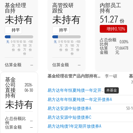
基金经理
高管投研
内部员工
自持
跟投
持有
51.27
未持有
未持有
份
0.10%
增持
持平
持平
占总份额
0.00%
无
0-10
10-50
50-
>100
无
0-10
10-50
50-
>100
比例
万
万
100
万
万
万
100
万
估算
51.66478
万
万
份
份
份
份
份
份
金额
元
份
份
估算金额
—
估算金额
—
基金经理在管产品内部持有信息
李一硕
基
基金
2
公司
2026-
直接
06-30
易方达年年恒夏纯债一年定开债券C
本基金
持有
易方达年年恒夏纯债一年定开债券A
未持有
易方达安源中短债债券A
50-
易方达安源中短债债券C
占总份额比
—
例
易方达纯债1年定期开放债券A
估算金额
—