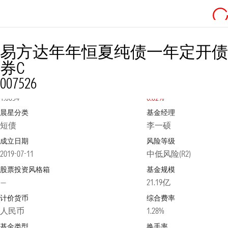
易方达年年恒夏纯债一年定开债
券C
007526
净值
2026-08-07
日涨跌幅
1.0034
0.02%
晨星分类
基金经理
短债
李一硕
成立日期
风险等级
2019-07-11
中低风险(R2)
股票投资风格箱
基金规模
—
21.19亿
计价货币
综合费率
人民币
1.28%
基金类型
换手率