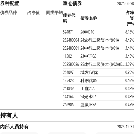
券种配置
重仓债券
2026-06-30
债券品种
占净值
同类平均
占净
债券代
债券名称
资
码
产%
524871
26申D10
6.13%
232480004
24农行二级资本债01A
4.42%
232480001
24中行二级资本债01A
3.44%
115021
23中证G5
3.43%
232580026
25建行二级资本债02A(BC)
3.39%
264097
城发YW优
0.95%
135428
科创优06
0.63%
261839
工鑫25A
0.48%
144164
24光水07
0.48%
266906
盛赢033A
0.47%
持有人
内部人员持有
2025-12-31