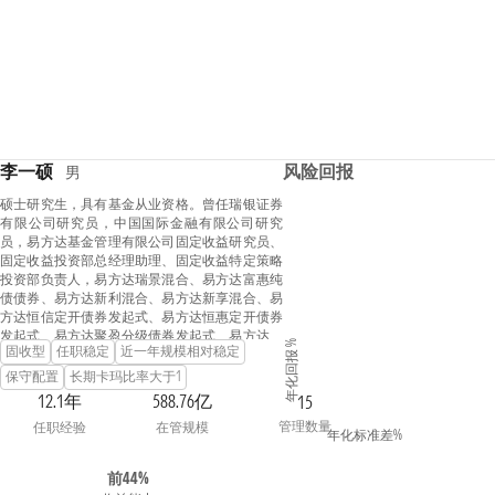
李一硕
风险回报
男
硕士研究生，具有基金从业资格。曾任瑞银证券
有限公司研究员，中国国际金融有限公司研究
员，易方达基金管理有限公司固定收益研究员、
固定收益投资部总经理助理、固定收益特定策略
投资部负责人，易方达瑞景混合、易方达富惠纯
债债券、易方达新利混合、易方达新享混合、易
方达恒信定开债券发起式、易方达恒惠定开债券
发起式、易方达聚盈分级债券发起式、易方达恒
年化回报 %
固收型
任职稳定
近一年规模相对稳定
益定开债券发起式的基金经理。
保守配置
长期卡玛比率大于1
12.1年
588.76亿
15
管理数量
任职经验
在管规模
年化标准差%
前44%