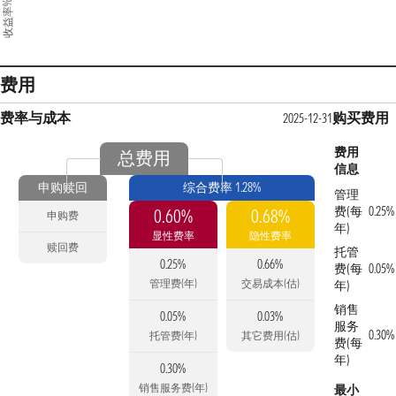
收益率%
费用
费率与成本
购买费用
2025-12-31
费用
总费用
信息
申购赎回
综合费率 1.28%
管理
费(每
0.25%
0.60%
0.68%
申购费
年)
显性费率
隐性费率
赎回费
托管
0.25%
0.66%
费(每
0.05%
管理费(年)
交易成本(估)
年)
销售
0.05%
0.03%
服务
0.30%
托管费(年)
其它费用(估)
费(每
年)
0.30%
销售服务费(年)
最小