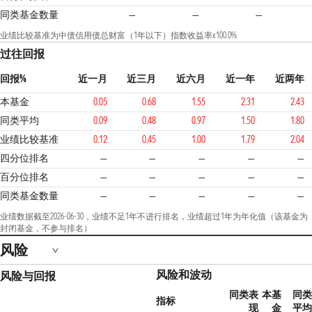
同类基金数量
—
—
—
业绩比较基准为中债信用债总财富（1年以下）指数收益率x100.0%
过往回报
回报%
近一月
近三月
近六月
近一年
近两年
本基金
0.05
0.68
1.55
2.31
2.43
同类平均
0.09
0.48
0.97
1.50
1.80
业绩比较基准
0.12
0.45
1.00
1.79
2.04
四分位排名
—
—
—
—
—
百分位排名
—
—
—
—
—
同类基金数量
—
—
—
—
—
业绩数据截至2026-06-30，业绩不足1年不进行排名，业绩超过1年为年化值（该基金为
封闭基金，不参与排名）
风险
风险和波动
风险与回报
同类表
本基
同类
指标
现
金
平均