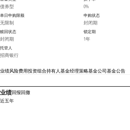
债券型
0%
单日申购限额
申购状态
无限制
封闭期
赎回状态
锁定期
封闭期
1年
托管人
招商银行
业绩
风险
费用
投资组合
持有人
基金经理
策略
基金公司
基金公告
业绩
回报
回撤
近五年