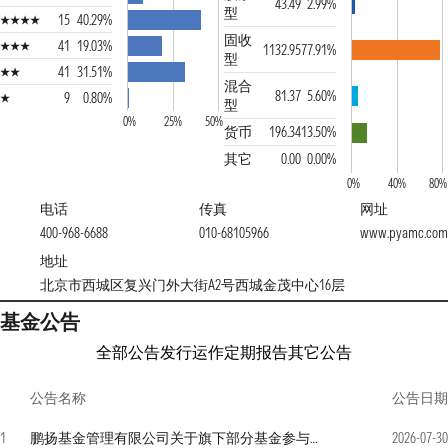
43.49
2.99%
型
15
40.29%
固收
41
19.03%
1132.95
77.91%
型
41
31.51%
混合
81.37
5.60%
9
0.80%
型
0%
25%
50%
货币
196.34
13.50%
其它
0.00
0.00%
0%
40%
80%
电话
传真
网址
400-968-6688
010-68105966
www.pyamc.com
地址
北京市西城区复兴门外大街A2号西城金茂中心16层
基金公告
全部公告
发行运作
定期报告
其它公告
公告名称
公告日期
1
鹏扬基金管理有限公司关于旗下部分基金参与玄元保险代理有限公司费率优惠活动的公告
2026-07-30