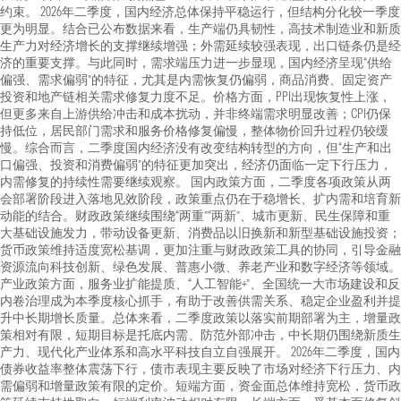
约束。 2026年二季度，国内经济总体保持平稳运行，但结构分化较一季度
更为明显。结合已公布数据来看，生产端仍具韧性，高技术制造业和新质
生产力对经济增长的支撑继续增强；外需延续较强表现，出口链条仍是经
济的重要支撑。与此同时，需求端压力进一步显现，国内经济呈现“供给
偏强、需求偏弱”的特征，尤其是内需恢复仍偏弱，商品消费、固定资产
投资和地产链相关需求修复力度不足。价格方面，PPI出现恢复性上涨，
但更多来自上游供给冲击和成本扰动，并非终端需求明显改善；CPI仍保
持低位，居民部门需求和服务价格修复偏慢，整体物价回升过程仍较缓
慢。综合而言，二季度国内经济没有改变结构转型的方向，但“生产和出
口偏强、投资和消费偏弱”的特征更加突出，经济仍面临一定下行压力，
内需修复的持续性需要继续观察。 国内政策方面，二季度各项政策从两
会部署阶段进入落地见效阶段，政策重点仍在于稳增长、扩内需和培育新
动能的结合。财政政策继续围绕“两重”“两新”、城市更新、民生保障和重
大基础设施发力，带动设备更新、消费品以旧换新和新型基础设施投资；
货币政策维持适度宽松基调，更加注重与财政政策工具的协同，引导金融
资源流向科技创新、绿色发展、普惠小微、养老产业和数字经济等领域。
产业政策方面，服务业扩能提质、“人工智能+”、全国统一大市场建设和反
内卷治理成为本季度核心抓手，有助于改善供需关系、稳定企业盈利并提
升中长期增长质量。总体来看，二季度政策以落实前期部署为主，增量政
策相对有限，短期目标是托底内需、防范外部冲击，中长期仍围绕新质生
产力、现代化产业体系和高水平科技自立自强展开。 2026年二季度，国内
债券收益率整体震荡下行，债市表现主要反映了市场对经济下行压力、内
需偏弱和增量政策有限的定价。短端方面，资金面总体维持宽松，货币政