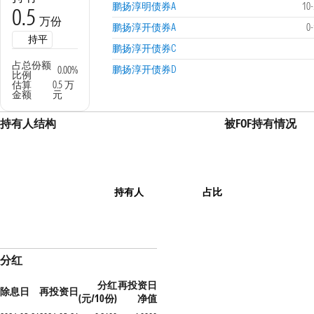
鹏扬淳明债券A
10
0.5
万份
鹏扬淳开债券A
0
持平
鹏扬淳开债券C
占总份额
鹏扬淳开债券D
0.00%
比例
估算
0.5 万
金额
元
持有人结构
被FOF持有情况
持有人
占比
分红
分红
再投资日
除息日
再投资日
(元/10份)
净值