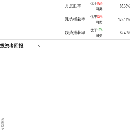
优于
82%
月度胜率
83.33%
同类
优于
89%
涨势捕获率
178.11%
同类
优于
15%
跌势捕获率
82.40%
同类
投资者回报
收益率%