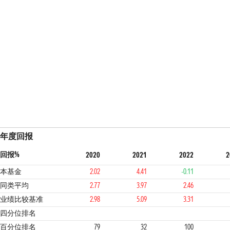
年度回报
回报%
2020
2021
2022
2
本基金
2.02
4.41
-0.11
同类平均
2.77
3.97
2.46
业绩比较基准
2.98
5.09
3.31
4
2
4
四分位排名
百分位排名
79
32
100