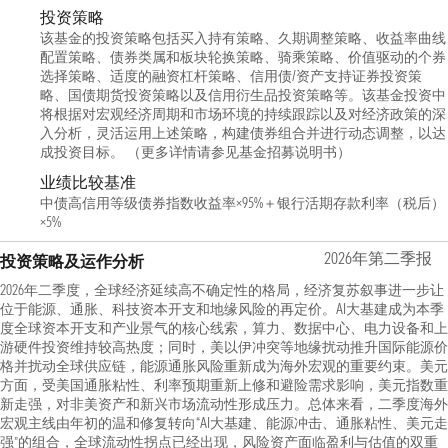
投资策略
该基金的投资策略包括买入持有策略、久期调整策略、收益率曲线
配置策略、债券类属和板块轮换策略、骑乘策略、价值驱动的个券
选择策略、适度的融资杠杆策略、信用债/资产支持证券投资策
略、国债期货投资策略以及信用衍生品投资策略等。该基金投资中
将根据对宏观经济周期和市场环境的持续跟踪以及对经济政策的深
入分析，灵活运用上述策略，构建债券组合并进行动态调整，以达
成投资目标。 （更多详情请参见基金招募说明书）
业绩比较基准
中债高信用等级债券指数收益率×95%＋银行活期存款利率（税后）
×5%
2026年第二季报
投资策略及运作分析
2026年二季度，全球经济延续高不确定性的格局，经济复苏叙事进一步让
位于能源、通胀、科技资本开支和地缘风险的再定价。AI大基建成为本季
度全球资本开支和产业景气的核心线索，算力、数据中心、电力设备和上
游硬件投资维持较高热度；同时，美以伊冲突等地缘扰动推升国际能源价
格并扰动全球供应链，能源通胀风险重新成为海外宏观的重要约束。美元
方面，受美国通胀粘性、利率预期重新上修和避险需求影响，美元指数重
新走强，对非美资产和新兴市场流动性形成压力。总体来看，二季度海外
宏观主线由年初的温和修复转向“AI大基建、能源冲击、通胀粘性、美元走
强”的组合，全球流动性拐点已经出现，风险资产面临盈利与估值的双重