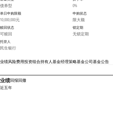
债券型
0%
单日申购限额
申购状态
10,000,000元
限大额
赎回状态
锁定期
可赎回
无锁定期
托管人
民生银行
业绩
风险
费用
投资组合
持有人
基金经理
策略
基金公司
基金公告
业绩
回报
回撤
近五年