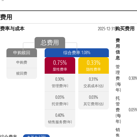
费用
费率与成本
购买费用
2025-12-31
费
总费用
用
信
申购赎回
综合费率 1.08%
息
0.75%
0.33%
申购费
管
显性费率
隐性费率
理
赎回费
费
0.30
0.30%
0.31%
(每
管理费(年)
交易成本(估)
年)
0.05%
0.03%
托
管
托管费(年)
其它费用(估)
费
0.05
0.40%
(每
年)
销售服务费(年)
销
售
综合费率