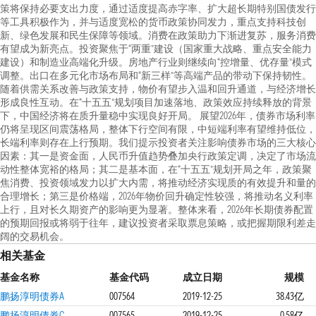
策将保持必要支出力度，通过适度提高赤字率、扩大超长期特别国债发行
等工具积极作为，并与适度宽松的货币政策协同发力，重点支持科技创
新、绿色发展和民生保障等领域。消费在政策助力下渐进复苏，服务消费
有望成为新亮点。投资聚焦于“两重”建设（国家重大战略、重点安全能力
建设）和制造业高端化升级。房地产行业则继续向“控增量、优存量”模式
调整。出口在多元化市场布局和“新三样”等高端产品的带动下保持韧性。
随着供需关系改善与政策支持，物价有望步入温和回升通道，与经济增长
形成良性互动。在“十五五”规划项目加速落地、政策效应持续释放的背景
下，中国经济将在质升量稳中实现良好开局。 展望2026年，债券市场利率
仍将呈现区间震荡格局，整体下行空间有限，中短端利率有望维持低位，
长端利率则存在上行预期。我们提示投资者关注影响债券市场的三大核心
因素：其一是资金面，人民币升值趋势叠加央行政策定调，决定了市场流
动性整体宽裕的格局；其二是基本面，在“十五五”规划开局之年，政策聚
焦消费、投资领域发力以扩大内需，将推动经济实现质的有效提升和量的
合理增长；第三是价格端，2026年物价回升确定性较强，将推动名义利率
上行，且对长久期资产的影响更为显著。整体来看，2026年长期债券配置
的预期回报或将弱于往年，建议投资者采取票息策略，或把握期限利差走
阔的交易机会。
相关基金
基金名称
基金代码
成立日期
规模
鹏扬淳明债券A
007564
2019-12-25
38.43亿
鹏扬淳明债券C
007565
2019-12-25
0.58亿