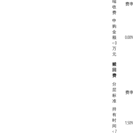
端
费
收
费
申
购
金
额
0.00
< 0
万
元
赎
回
费
分
层
费
标
准
持
有
时
1.50
间
< 7