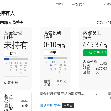
260411
26农发11
2.58%
持有人
内部人员持有
2025-12-31
基金经理
高管投研
内部员工
自持
跟投
持有
0-10
645.37
未持有
万份
份
持平
-94.31%
减持
持平
占总份额
无
0-10
10-50
50-
>100
0.00%
无
0-10
10-50
50-
>100
比例
万
万
100
万
万
万
100
万
估算
692.2884
万
份
份
份
万
份
份
份
金额
元
份
份
估算
0-11 万
估算金额
—
金额
元
基金经理在管产品内部持有信息
基
基金
2
公司
2026-
直接
06-30
鹏扬淳明债券C
本基金
持有