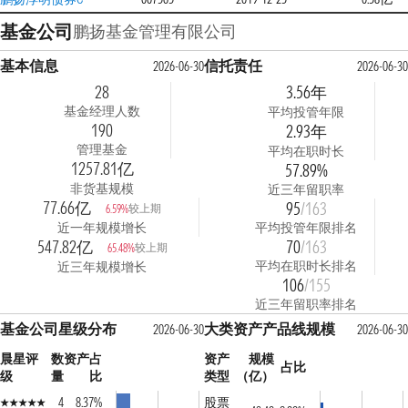
基金公司
鹏扬基金管理有限公司
基本信息
信托责任
2026-06-30
2026-06-30
28
3.56年
基金经理人数
平均投管年限
190
2.93年
管理基金
平均在职时长
1257.81亿
57.89%
非货基规模
近三年留职率
77.66亿
95
/163
较上期
6.59%
近一年规模增长
平均投管年限排名
547.82亿
70
/163
较上期
65.48%
平均在职时长排名
近三年规模增长
106
/155
近三年留职率排名
基金公司星级分布
大类资产产品线规模
2026-06-30
2026-06-30
晨星评
数
资产占
资产
规模
占比
级
量
比
类型
（亿）
4
8.37%
股票