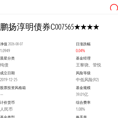
4星
鹏扬淳明债券C
007565
净值
2026-08-07
日涨跌幅
1.0949
0.04%
晨星分类
基金经理
纯债
王黎骁、管悦
成立日期
风险等级
2019-12-25
中低风险(R2)
股票投资风格箱
基金规模
—
39.01亿
计价货币
综合费率
人民币
1.08%
基金类型
换手率