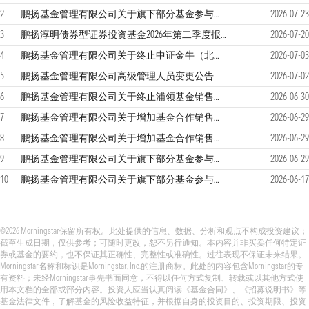
2
鹏扬基金管理有限公司关于旗下部分基金参与汇添富基金销售（上海）有限公司费率优惠活动的公告
2026-07-23
3
鹏扬淳明债券型证券投资基金2026年第二季度报告
2026-07-20
4
鹏扬基金管理有限公司关于终止中证金牛（北京）基金销售有限公司办理旗下基金相关销售业务的公告
2026-07-03
5
鹏扬基金管理有限公司高级管理人员变更公告
2026-07-02
6
鹏扬基金管理有限公司关于终止浦领基金销售有限公司办理旗下基金相关销售业务的公告
2026-06-30
7
鹏扬基金管理有限公司关于增加基金合作销售机构并参加费率优惠活动的公告
2026-06-29
8
鹏扬基金管理有限公司关于增加基金合作销售机构并参加费率优惠活动的公告
2026-06-29
9
鹏扬基金管理有限公司关于旗下部分基金参与民生证券股份有限公司费率优惠活动的公告
2026-06-29
10
鹏扬基金管理有限公司关于旗下部分基金参与中信百信银行股份有限公司费率优惠活动的公告
2026-06-17
©2026 Morningstar保留所有权。此处提供的信息、数据、分析和观点不构成投资建议；
截至生成日期，仅供参考；可随时更改，恕不另行通知。本内容并非买卖任何特定证
券或基金的要约，也不保证其正确性、完整性或准确性。过往表现不保证未来结果。
Morningstar名称和标识是Morningstar, Inc.的注册商标。此处的内容包含Morningstar的专
有资料；未经Morningstar事先书面同意，不得以任何方式复制、转载或以其他方式使
用本文档的全部或部分内容。投资人应当认真阅读《基金合同》、《招募说明书》等
基金法律文件，了解基金的风险收益特征，并根据自身的投资目的、投资期限、投资