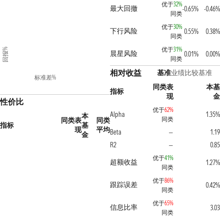
优于
32%
最大回撤
-0.65%
-0.46%
同类
优于
30%
下行风险
0.55%
0.38%
同类
优于
31%
回报%
晨星风险
0.01%
0.00%
同类
相对收益
基准
业绩比较基准
标准差%
同类表
本基
指标
现
金
性价比
优于
62%
Alpha
1.35%
本
同类
同类表
同类
指标
基
现
平均
Beta
1.19
—
金
R2
0.85
—
优于
41%
超额收益
1.27%
同类
优于
86%
跟踪误差
0.42%
同类
优于
65%
信息比率
3.03
同类