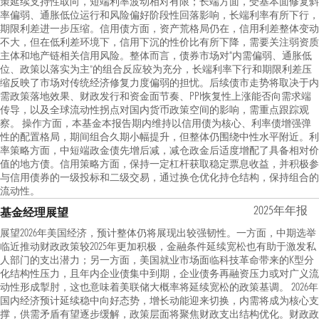
策延续支持性取向，短端利率波动相对有限；长端方面，受基本面修复斜
率偏弱、通胀低位运行和风险偏好阶段性回落影响，长端利率有所下行，
期限利差进一步压缩。信用债方面，资产荒格局仍在，信用利差整体变动
不大，但在低利差环境下，信用下沉的性价比有所下降，需要关注弱资质
主体和地产链相关信用风险。整体而言，债券市场对“内需偏弱、通胀低
位、政策以落实为主”的组合反应较为充分，长端利率下行和期限利差压
缩反映了市场对传统经济修复力度偏弱的担忧。后续债市走势将取决于内
需政策落地效果、财政发行和资金面节奏、PPI恢复性上涨能否向需求端
传导，以及全球流动性拐点对国内货币政策空间的影响，需重点跟踪观
察。 操作方面，本基金本报告期内维持以信用债为核心、利率债增强弹
性的配置格局，期间组合久期小幅提升，但整体仍围绕中性水平附近。利
率策略方面，中短端政金债先增后减，减仓政金后适度增配了具备相对价
值的地方债。信用策略方面，保持一定杠杆获取稳定票息收益，并积极参
与信用债券的一级投标和二级交易，通过换仓优化持仓结构，保持组合的
流动性。
2025年年报
基金经理展望
展望2026年美国经济，预计整体仍将展现出较强韧性。一方面，中期选举
临近推动财政政策较2025年更加积极，金融条件延续宽松也有助于激发私
人部门的支出潜力；另一方面，美国就业市场面临科技革命带来的K型分
化结构性压力，且年内企业债集中到期，企业债务再融资压力或对广义流
动性形成掣肘，这也意味着美联储大概率将延续宽松的政策基调。 2026年
国内经济预计延续稳中向好态势，增长动能迎来切换，内需将成为核心支
撑，供需矛盾有望逐步缓解，政策层面将聚焦财政支出结构优化。财政政