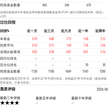
同类基金数量
865
544
670
业绩比较基准为中债高信用等级债券指数收益率x95.0% + 银行活期存款利率（税后）
x5.0%
过往回报
回报%
近一月
近三月
近六月
近一年
近两年
本基金
0.10
0.88
1.73
1.68
2.52
同类平均
0.10
0.77
1.44
1.58
2.26
业绩比较基准
0.02
0.38
0.81
0.41
2.16
3
2
1
四分位排名
—
—
—
百分位排名
—
—
—
50
30
同类基金数量
1728
1700
1669
1545
1200
业绩数据截至2026-06-30，业绩不足1年不进行排名，业绩超过1年为年化值（疑似净值
异常波动，不参与排名）
晨星评级
2026-06
最新三年评级
最新五年评级
最新十年评级
—
—