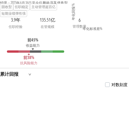
经理；2023年6月16日至今任鹏扬淳享债券型证
年化回报 %
固收型
任职稳定
主动管理超百亿
券投资基金基金经理；2023年8月15日至今任鹏
扬淳兴三个月定期开放债券型证券投资基金基
短期业绩弹性强
金经理；2023年9月26日至今任鹏扬利沣短债债
3.9年
135.51亿
6
券型证券投资基金基金经理。
管理数量
任职经验
在管规模
年化标准差%
前45%
收益能力
前38%
抗风险能力
累计回报
对数刻度