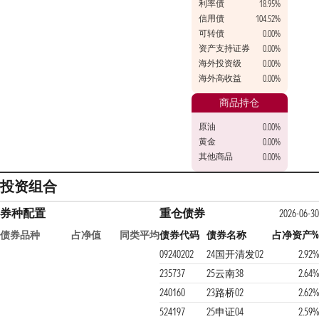
利率债
18.95%
信用债
104.52%
可转债
0.00%
资产支持证券
0.00%
海外投资级
0.00%
海外高收益
0.00%
商品持仓
原油
0.00%
黄金
0.00%
其他商品
0.00%
投资组合
券种配置
重仓债券
2026-06-30
债券品种
占净值
同类平均
债券代码
债券名称
占净资产%
09240202
24国开清发02
2.92%
235737
25云南38
2.64%
240160
23路桥02
2.62%
524197
25申证04
2.59%