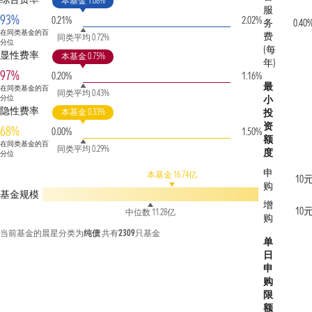
本基金 1.08%
服
93%
0.21%
2.02%
务
0.40
在同类基金的百
费
同类平均 0.72%
分位
(每
显性费率
本基金 0.75%
年)
97%
0.20%
1.16%
最
在同类基金的百
同类平均 0.43%
分位
小
隐性费率
本基金 0.33%
投
资
68%
0.00%
1.50%
额
在同类基金的百
同类平均 0.29%
度
分位
申
本基金 16.74亿
10
购
基金规模
增
10
中位数 11.28亿
购
当前基金的晨星分类为
纯债
共有
2309
只基金
单
日
申
购
限
额