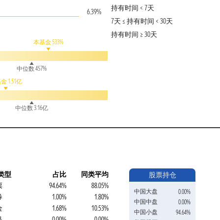
持有时间 < 7天
6.39%
7天 ≤ 持有时间 < 30天
持有时间 ≥ 30天
本基金 533%
中位数 457%
金 1.51亿
中位数 3.16亿
类型
占比
同类平均
股票持仓
票
94.64%
88.05%
中国大盘
0.00%
券
1.00%
1.80%
中国中盘
0.00%
金
1.68%
10.53%
中国小盘
94.64%
品
0.00%
0.00%