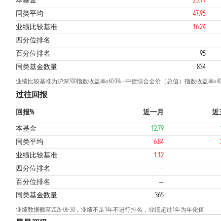
本基金
23.99
同类平均
47.95
业绩比较基准
16.24
4
1
四分位排名
百分位排名
95
同类基金数量
834
业绩比较基准为沪深300指数收益率x60.0% + 中债综合全价（总值）指数收益率x40.
过往回报
回报%
近一月
近
本基金
-12.79
-
同类平均
6.84
业绩比较基准
1.12
四分位排名
—
百分位排名
—
同类基金数量
365
业绩数据截至2026-06-30，业绩不足1年不进行排名，业绩超过1年为年化值