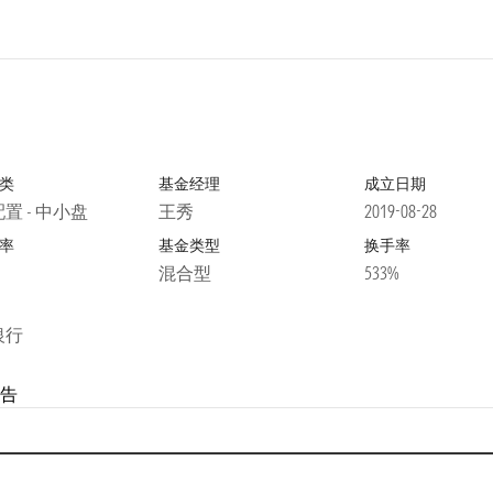
类
基金经理
成立日期
置 - 中小盘
王秀
2019-08-28
率
基金类型
换手率
混合型
533%
银行
告