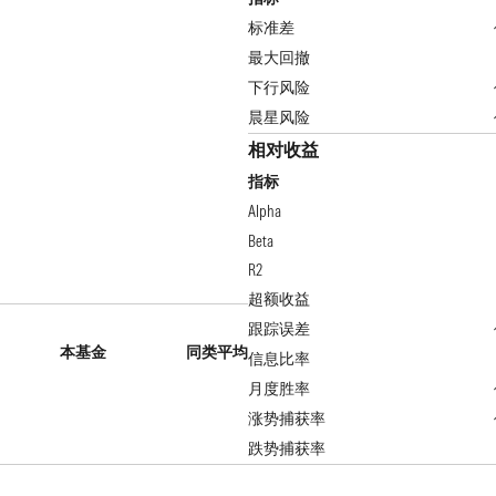
标准差
最大回撤
下行风险
晨星风险
相对收益
指标
Alpha
Beta
R2
超额收益
跟踪误差
本基金
同类平均
信息比率
月度胜率
涨势捕获率
跌势捕获率