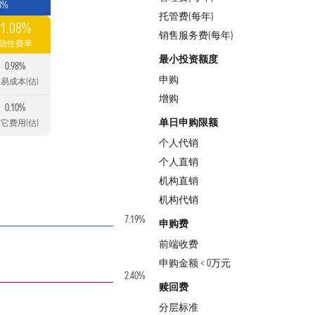
8%
托管费(每年)
1.08%
销售服务费(每年)
隐性费率
最小投资额度
0.98%
申购
易成本(估)
增购
0.10%
单日申购限额
它费用(估)
个人代销
个人直销
机构直销
机构代销
7.19%
申购费
前端收费
申购金额 < 0万元
2.40%
赎回费
分层标准