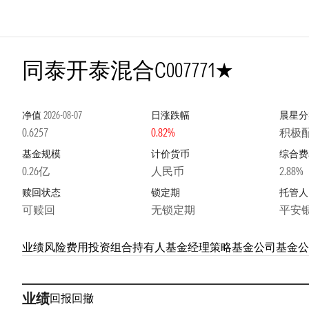
1星
同泰开泰混合C
007771
净值
2026-08-07
日涨跌幅
晨星分
0.6257
0.82%
积极配
基金规模
计价货币
综合费
0.26亿
人民币
2.88%
赎回状态
锁定期
托管人
可赎回
无锁定期
平安
业绩
风险
费用
投资组合
持有人
基金经理
策略
基金公司
基金公
业绩
回报
回撤