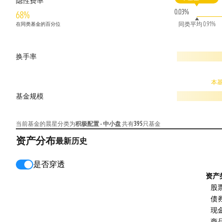
隐性费率
0.03%
68%
同类平均 0.91%
在同类基金的百分位
换手率
本基
基金规模
当前基金的晨星分类为
积极配置 - 中小盘
共有
395
只基金
资产分布
最新
历史
是否穿透
资产
股
债
现
商