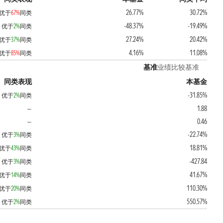
26.77%
30.72%
优于
67%
同类
-48.37%
-19.49%
优于
2%
同类
27.24%
20.42%
优于
37%
同类
4.16%
11.08%
优于
85%
同类
基准
业绩比较基准
同类表现
本基金
-31.85%
优于
2%
同类
1.88
—
0.46
—
-22.74%
优于
3%
同类
18.81%
优于
43%
同类
-427.84
优于
3%
同类
41.67%
优于
14%
同类
110.30%
优于
20%
同类
550.57%
优于
2%
同类