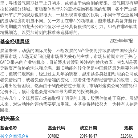
里，寻找景气周期处于上升初步、或者由于供给侧的受限、景气周期有望
拉长的细分领域。市场整体对于AI的需求端抱有很高的预期，各个产业链
的环节扩产的规划也都很大，一旦出现需求侧的扰动，不同环节企业盈利
的波动程度将明显不同。另一方面在非AI的领域里，越来越多具备穿越行
业周期能力的龙头公司估值水平已经具备很强的吸引力。组合在非AI领域
精挑细选、以更加苛刻的标准来选择标的。
2025年年报
基金经理展望
展望未来，动荡的国际局势、不断发展的AI产业仍将持续影响中国经济和
股票市场，AI毫无疑问仍是市场最为关心的主线，市场从前期专注于关心
CAPEX带来的产业链机会，目前逐步过渡到关注AI的替代效应，例如AI是否
导致资产价格的泡沫和崩塌。新旧动能的转化仍是中国经济最为重要的特
征，但我们观察到，经过过去几年的调整，越来越多身处旧动能的公司或
者凭借出口，或者凭借供给端的变化，或者凭借内部经营管理的改善，先
后走出经营困境。然而由于AI的光芒过于耀眼，市场对这类公司的重视和
定价不足，预计这也会是2026年最为重要的投资机会。
过去几年，全球股票市场都取得了明显的上涨，股票估值处于高位。展望
未来，对波动性的评估需要更加重视。本基金将持续努力，为持有人创造
回报。
相关基金
基金名称
基金代码
成立日期
规模
兴全合泰混合A
007802
2019-10-17
32.93亿