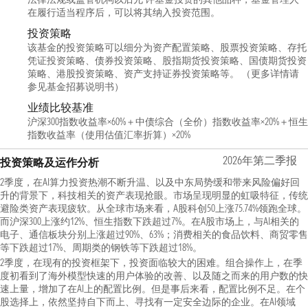
在履行适当程序后，可以将其纳入投资范围。
投资策略
该基金的投资策略可以细分为资产配置策略、股票投资策略、存托
凭证投资策略、债券投资策略、股指期货投资策略、国债期货投资
策略、港股投资策略、资产支持证券投资策略等。 （更多详情请
参见基金招募说明书）
业绩比较基准
沪深300指数收益率×60%＋中债综合（全价）指数收益率×20%＋恒生
指数收益率（使用估值汇率折算）×20%
2026年第二季报
投资策略及运作分析
2季度，在AI算力投资热潮不断升温、以及中东局势缓和带来风险偏好回
升的背景下，科技相关的资产表现抢眼。市场呈现明显的虹吸特征，传统
避险类资产表现疲软。从全球市场来看，A股科创50上涨75.74%领跑全球。
而沪深300上涨约12%、恒生指数下跌超过7%。在A股市场上，与AI相关的
电子、通信板块分别上涨超过90%、63%；消费相关的食品饮料、商贸零售
等下跌超过17%、周期类的钢铁等下跌超过18%。
2季度，在现有的投资框架下，投资面临较大的困难。组合操作上，在季
度初看到了海外模型快速的用户体验的改善、以及随之而来的用户数的快
速上量，增加了在AI上的配置比例。但是事后来看，配置比例不足。在个
股选择上，依然坚持自下而上、寻找有一定安全边际的企业。在AI领域