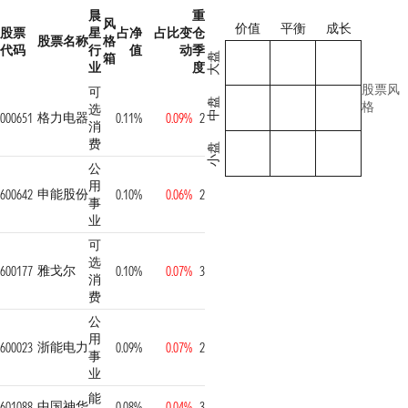
晨
重
风
价值
平衡
成长
股票
星
占净
占比变
仓
股票名称
格
代码
行
值
动
季
箱
大盘
业
度
股票风
可
中盘
格
选
格力电器
000651
0.11%
0.09%
2
消
费
小盘
公
用
申能股份
600642
0.10%
0.06%
2
事
业
可
选
雅戈尔
600177
0.10%
0.07%
3
消
费
公
用
浙能电力
600023
0.09%
0.07%
2
事
业
能
中国神华
601088
0.08%
0.04%
3