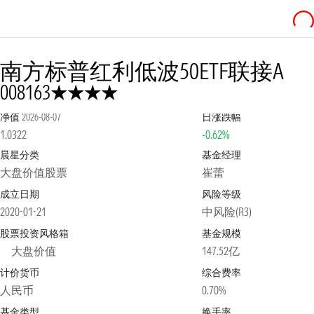
南方标普红利低波50ETF联接A
4星
008163
净值
2026-08-07
日涨跌幅
1.0322
-0.62%
晨星分类
基金经理
大盘价值股票
崔蕾
成立日期
风险等级
2020-01-21
中风险(R3)
股票投资风格箱
基金规模
大盘价值
147.52亿
计价货币
综合费率
人民币
0.70%
基金类型
换手率