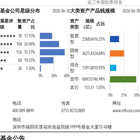
近三年留职率排名
基金公司星级分布
大类资产产品线规模
2026-06-30
2026-06-30
晨星评
数
资产占
资产
规模
占比
级
量
比
类型
（亿）
30
17.15%
股票
2368.64
16.25%
型
104
26.96%
固收
156
35.17%
3621.43
24.84%
型
80
19.23%
混合
1591.88
10.92%
26
1.50%
型
0%
20%
40%
货币
6843.01
46.94%
其它
153.31
1.05%
0%
25%
50%
电话
传真
网址
400-889-8899
0755-82763889
www.nffund.com
地址
深圳市福田区莲花街道益田路5999号基金大厦32-42楼
基金公告