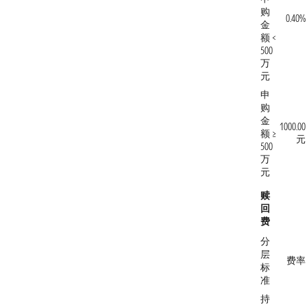
购
0.40%
金
额 <
500
万
元
申
购
金
1000.00
额 ≥
元
500
万
元
赎
回
费
分
层
费率
标
准
持