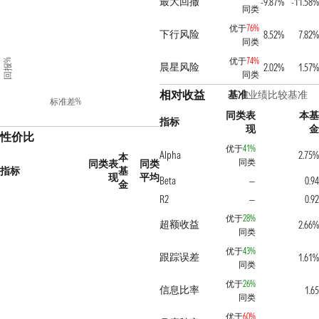
最大回撤
-9.87%
-11.58%
同类
优于
76%
下行风险
8.52%
7.82%
同类
优于
74%
回报%
晨星风险
2.02%
1.57%
同类
相对收益
基准
业绩比较基准
标准差%
同类表
本基
指标
现
金
性价比
优于
41%
Alpha
2.75%
本
同类
同类表
同类
指标
基
现
平均
Beta
0.94
—
金
R2
0.92
—
优于
28%
超额收益
2.66%
同类
优于
43%
跟踪误差
1.61%
同类
优于
26%
信息比率
1.65
同类
优于
60%