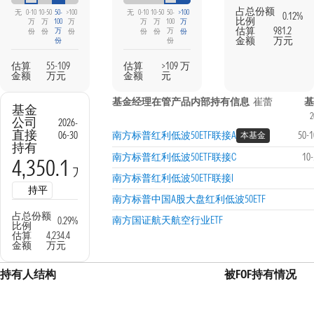
占总份额
无
0-10
10-50
50-
>100
无
0-10
10-50
50-
>100
0.12%
比例
万
万
100
万
万
万
100
万
估算
981.2
万
万
份
份
份
份
份
份
金额
万元
份
份
估算
55-109
估算
>109 万
金额
万元
金额
元
基金经理在管产品内部持有信息
崔蕾
基
基金
2
公司
2026-
直接
06-30
南方标普红利低波50ETF联接A
50-
本基金
持有
南方标普红利低波50ETF联接C
10
4,350.1
万份
南方标普红利低波50ETF联接I
持平
南方标普中国A股大盘红利低波50ETF
占总份额
南方国证航天航空行业ETF
0.29%
比例
估算
4,234.4
金额
万元
持有人结构
被FOF持有情况