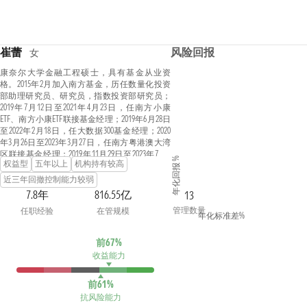
崔蕾
风险回报
女
康奈尔大学金融工程硕士，具有基金从业资
格。2015年2月加入南方基金，历任数量化投资
部助理研究员、研究员，指数投资部研究员；
2019年7月12日至2021年4月23日，任南方小康
ETF、南方小康ETF联接基金经理；2019年6月28日
至2022年2月18日，任大数据300基金经理；2020
年3月26日至2023年3月27日，任南方粤港澳大湾
区联接基金经理；2019年11月29日至2023年7月4
年化回报 %
权益型
五年以上
机构持有较高
日，任南方粤港澳大湾区ETF基金经理；2018年11
月8日至2023年12月29日，任南方中证500增强基
近三年回撤控制能力较弱
金经理；2022年12月1日至2023年12月29日，任南
7.8年
816.55亿
13
方上证科创板50成份增强策略ETF基金经理；2019
管理数量
任职经验
在管规模
年6月12日至今，任南方顶峰TOPIX ETF（QDII）基
年化标准差%
金经理；2019年7月12日至今，任有色金属、南
方有色金属联接、1000ETF基金经理；2020年1月
前67%
17日至今，任红利50基金经理；2020年1月21日至
收益能力
今，任南方大盘红利50基金经理；2021年6月24日
至今，任南方中证科创创业50ETF基金经理；2021
年8月19日至今，任南方中证科创创业50ETF联接
前61%
基金经理；2021年9月27日至今，任南方中证1000
抗风险能力
联接基金经理；2021年12月29日至今，任南方国