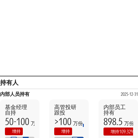
持有人
内部人员持有
2025-12-31
基金经理
高管投研
内部员工
自持
跟投
持有
50-100
>100
898.5
万份
万份
万份
本期
上期
本期
上期
增持
增持
109.32%
增持