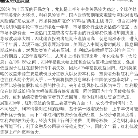
基金经理展望
2026年为十五五的开局之年，尤其是上半年中美关系较为稳定，全球仍处
于弱美元的大环境，利好风险资产，国内政策预期和宏观流动宽松对市场
风险偏好形成支撑，市场将围绕“涨价”和“科技”两条主线博弈。但自2024年
9月以来A股本轮牛市已持续近一年半，市场部分行业板块估值不便宜，因
市场不缺资金，一些热门主题或者有基本面的行业容易快速增加拥挤度，
导致波动率大增，因此建议投资者短期应谨慎追高，切忌追涨杀跌。进入
下半年后，宏观不确定因素逐渐增加，美国进入中期选举时间段，降息周
期或将结束，对风险类资产或有压制。 红利低波指数经历22~24年的三年
上行期后，2025年表现不佳。从历史上指数表现来看，年化收益率（含股
息）在10%~15%之间，2024年指数大幅上涨包含拔估值和业绩透支，叠加
低波因子往往在趋势行情中易失效，因此2025年指数收益回归。红利类策
略的收益来源主要是成份股分红收入以及资本利得，投资者分析红利产品
也往往从两个方面入手，一方面将指数股息率和十年国债收益率对比，一
方面比较价值股和成长股的性价比。去年市场风格以成长为主导，红利股
仅在短期成长/价值大幅偏离后有修复表现，同时因国内十年国债收益率
上行、红利估值变贵导致两者剪刀差回落，整体红利板块资金面承压。
展望2026年，红利低波的价值主要基于两方面：1、成长行情到何时；2、
不同经济、利率情景对红利的影响。基于第一段宏观分析，上半年仍可能
成长优于价值，而下半年红利的投资价值逐步凸显；从经济修复角度看，
红利内部较为分化，经济大幅上行利于消费、周期等板块，反之则利率仍
有可能下行，利于金融及公用事业等稳定类行业。因此全年看，红利低波
震荡上行的概率较大。