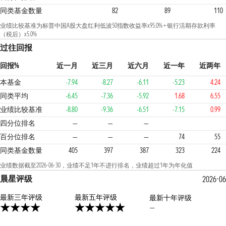
同类基金数量
82
89
110
业绩比较基准为标普中国A股大盘红利低波50指数收益率x95.0% + 银行活期存款利率
（税后）x5.0%
过往回报
回报%
近一月
近三月
近六月
近一年
近两年
本基金
-7.94
-8.27
-6.11
-5.23
4.24
同类平均
-6.45
-7.36
-5.92
1.68
6.55
业绩比较基准
-8.80
-9.36
-6.51
-7.15
0.99
3
3
2
四分位排名
—
—
—
百分位排名
—
—
—
74
55
同类基金数量
405
397
387
323
224
业绩数据截至2026-06-30，业绩不足1年不进行排名，业绩超过1年为年化值
晨星评级
2026-06
最新三年评级
5星
最新五年评级
最新十年评级
—