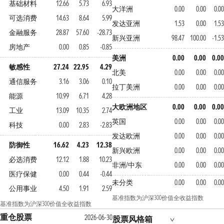
基础材料
12.66
5.73
6.93
大洋洲
0.00
0.00
0.00
可选消费
14.63
8.64
5.99
发达亚洲
1.53
0.00
1.53
金融服务
28.87
57.60
-28.73
新兴亚洲
98.47
100.00
-1.53
房地产
0.00
0.85
-0.85
美洲
0.00
0.00
0.00
敏感性
27.24
22.95
4.29
北美
0.00
0.00
0.00
通信服务
3.16
3.06
0.10
拉丁美洲
0.00
0.00
0.00
能源
10.99
6.71
4.28
大欧洲地区
0.00
0.00
0.00
工业
13.09
10.35
2.74
英国
0.00
0.00
0.00
科技
0.00
2.83
-2.83
发达欧洲
0.00
0.00
0.00
防御性
16.62
4.23
12.38
新兴欧洲
0.00
0.00
0.00
必选消费
12.12
1.88
10.23
非洲/中东
0.00
0.00
0.00
医疗保健
0.00
0.44
-0.44
未分类
0.00
0.00
0.00
公用事业
4.50
1.91
2.59
基准指数为沪深300价值全收益指数
基准指数为沪深300价值全收益指数
重仓股票
2026-06-30
股票风格箱