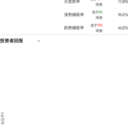
月度胜率
75.00%
同类
优于
8%
涨势捕获率
98.45%
同类
优于
93%
跌势捕获率
46.82%
同类
投资者回报
收益率%