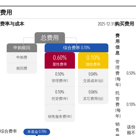
费用
费率与成本
购买费用
2025-12-31
费
总费用
用
信
申购赎回
综合费率 0.70%
息
0.60%
0.10%
申购费
管
显性费率
隐性费率
理
赎回费
费
0.50%
0.50%
0.04%
(每
管理费(年)
交易成本(估)
年)
0.10%
0.06%
托
管
托管费(年)
其它费用(估)
费
0.10%
—
(每
年)
销售服务费(年)
销
该份
售
综合费率
本基金 0.70%
额不
服