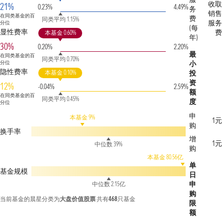
收取
21%
0.23%
4.49%
务
销售
在同类基金的百
费
同类平均 1.15%
服务
分位
(每
显性费率
费
本基金 0.60%
年)
30%
0.20%
2.20%
最
在同类基金的百
同类平均 0.70%
分位
小
隐性费率
本基金 0.10%
投
资
12%
-0.04%
2.59%
额
在同类基金的百
同类平均 0.45%
度
分位
申
本基金 9%
1元
购
换手率
增
1元
中位数 39%
购
本基金 80.56亿
单
基金规模
日
申
中位数 2.15亿
购
当前基金的晨星分类为
大盘价值股票
共有
468
只基金
限
额