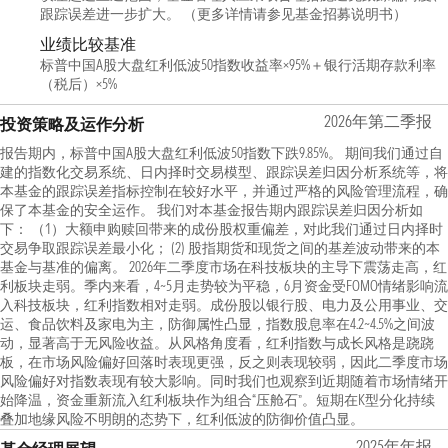
跟踪误差进一步扩大。 （更多详情请参见基金招募说明书）
业绩比较基准
标普中国A股大盘红利低波50指数收益率×95%＋银行活期存款利率
（税后）×5%
2026年第二季报
投资策略及运作分析
报告期内，标普中国A股大盘红利低波50指数下跌9.85%。 期间我们通过自
建的指数化交易系统、日内择时交易模型、跟踪误差归因分析系统等，将
本基金的跟踪误差指标控制在较好水平，并通过严格的风险管理流程，确
保了本基金的安全运作。 我们对本基金报告期内跟踪误差归因分析如
下： （1）大额申购赎回带来的成份股权重偏差，对此我们通过日内择时
交易争取跟踪误差最小化； (2) 股指期货和现货之间的基差波动带来的本
基金与基准的偏离。 2026年二季度市场在科技板块的主导下震荡走高，红
利板块走弱。季内来看，4~5月走势较为平稳，6月资金受FOMO情绪影响流
入科技板块，红利指数相对走弱。成份股以银行股、电力及公用事业、交
运、食品饮料及家电为主，防御属性凸显，指数股息率在4.2~4.5%之间波
动，显著高于无风险收益。从风格角度看，红利指数与成长风格是跷跷
板，在市场风险偏好回落时表现更强，反之则表现较弱，因此二季度市场
风险偏好对指数表现有较大影响。同时我们也观察到近期随着市场情绪开
始降温，资金重新流入红利板块作为组合“压舱石”。短期在K型分化持续
叠加地缘风险不明朗的态势下，红利低波的防御价值凸显。
2025年年报