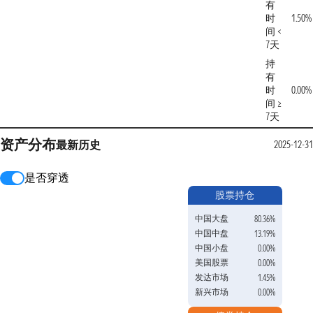
有
时
1.50%
间 <
7天
持
有
时
0.00%
间 ≥
7天
资产分布
最新
历史
2025-12-31
是否穿透
股票持仓
中国大盘
80.36%
中国中盘
13.19%
中国小盘
0.00%
美国股票
0.00%
发达市场
1.45%
新兴市场
0.00%