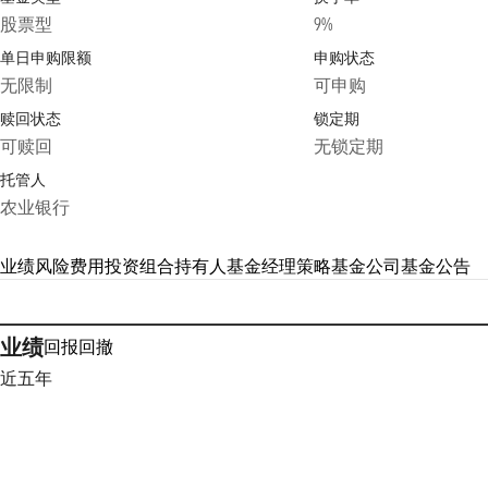
股票型
9%
单日申购限额
申购状态
无限制
可申购
赎回状态
锁定期
可赎回
无锁定期
托管人
农业银行
业绩
风险
费用
投资组合
持有人
基金经理
策略
基金公司
基金公告
业绩
回报
回撤
近五年