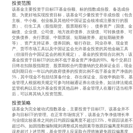
投资范围
该基金主要投资于目标ETF基金份额、标的指数成份股、备选成份
股。为更好地实现投资目标，该基金可少量投资于非成份股（包含
主板、中小板、创业板及其他经中国证监会核准或注册发行的股
票）、衍生工具（股指期货、股票期权等）、债券资产（国债、金
融债、企业债、公司债、地方政府债券、次级债、可转换债券、可
交换债券、央行票据、中期票据、短期融资券、超短期融资券
等）、资产支持证券、债券回购、银行存款、同业存单、现金资
产、货币市场工具以及中国证监会允许基金投资的其他金融工具
（但须符合中国证监会的相关规定）。基金的投资组合比例为：该
基金投资于目标ETF的比例不低于基金资产净值的90%。每个交易日
日终在扣除股指期货、股票期权合约需缴纳的交易保证金后，现金
或到期日在一年以内的政府债券的投资比例不低于基金资产净值的
5%，其中现金不包括结算备付金、存出保证金、应收申购款等。基
金管理人根据相关规定可参与转融通证券出借业务。如法律法规或
监管机构以后允许基金投资其他品种，基金管理人在履行适当程序
后，可以将其纳入投资范围。
投资策略
该基金为完全被动式指数基金，主要投资于目标ETF。该基金并不
参与目标ETF的管理。在正常市场情况下，该基金力争净值增长率
与业绩比较基准之间的日均跟踪偏离度不超过0.35%，年跟踪误差不
超过4%。如因指数编制规则调整或其他因素导致跟踪偏离度和跟踪
误差超过上述范围，基金管理人应采取合理措施避免跟踪偏离度、