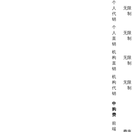
个
人
无限
代
制
销
个
人
无限
直
制
销
机
构
无限
直
制
销
机
构
无限
代
制
销
申
购
费
前
端
费率