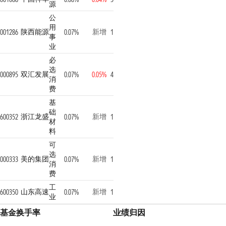
源
公
用
陕西能源
新增
001286
0.07%
1
事
业
必
选
双汇发展
000895
0.07%
0.05%
4
消
费
基
础
浙江龙盛
新增
600352
0.07%
1
材
料
可
选
美的集团
新增
000333
0.07%
1
消
费
工
山东高速
新增
600350
0.07%
1
业
基金换手率
业绩归因