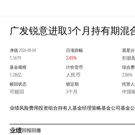
广发锐意进取3个月持有期混合
净值
2026-08-04
日涨跌幅
晨星分
1.5619
2.45%
积极配
基金规模
计价货币
综合费
1.28亿
人民币
2.86%
赎回状态
锁定期
托管人
可赎回
3个月
中国
业绩
风险
费用
投资组合
持有人
基金经理
策略
基金公司
基金公
业绩
回报
回撤