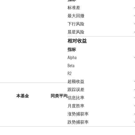
标准差
最大回撤
下行风险
晨星风险
相对收益
指标
Alpha
Beta
R2
超额收益
跟踪误差
本基金
同类平均
信息比率
月度胜率
涨势捕获率
跌势捕获率