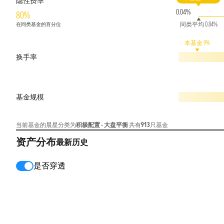
隐性费率
0.04%
80%
同类平均 0.84%
在同类基金的百分位
本基金 9%
换手率
基金规模
当前基金的晨星分类为
积极配置 - 大盘平衡
共有
913
只基金
资产分布
最新
历史
是否穿透