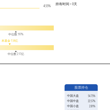
持有时间 < 0天
4.55%
中位数 197%
本基金 1.54亿
中位数 2.17亿
股票持仓
中国大盘
54.75%
中国中盘
22.57%
中国小盘
2.81%