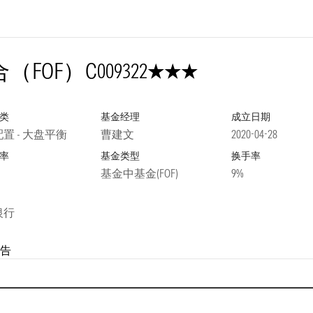
3星
（FOF）C
009322
类
基金经理
成立日期
置 - 大盘平衡
曹建文
2020-04-28
率
基金类型
换手率
基金中基金(FOF)
9%
银行
告