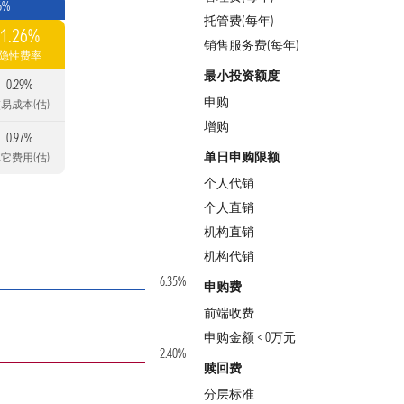
6%
托管费(每年)
1.26%
销售服务费(每年)
隐性费率
最小投资额度
0.29%
申购
易成本(估)
增购
0.97%
单日申购限额
它费用(估)
个人代销
个人直销
机构直销
机构代销
6.35%
申购费
前端收费
申购金额 < 0万元
2.40%
赎回费
分层标准