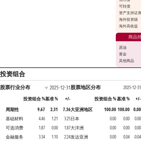
可转债
资产支持证
海外投资级
海外高收益
商品
原油
黄金
其他商品
投资组合
股票行业分布
股票地区分布
2025-12-31
2025-12-31
投资组合 %
基准 %
+/-
投资组合 %
基准 %
+/-
周期性
9.67
2.31
7.36
大亚洲地区
100.00
100.00
0.00
基础材料
4.46
1.21
3.25
日本
0.00
0.00
0.00
可选消费
1.87
0.00
1.87
大洋洲
0.00
0.00
0.00
金融服务
3.34
1.10
2.24
发达亚洲
0.00
0.04
-0.04