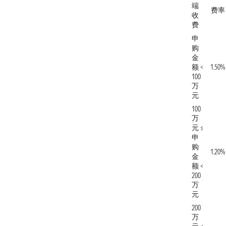
端
费率
收
费
申
购
金
额 <
1.50%
100
万
元
100
万
元 ≤
申
购
1.20%
金
额 <
200
万
元
200
万