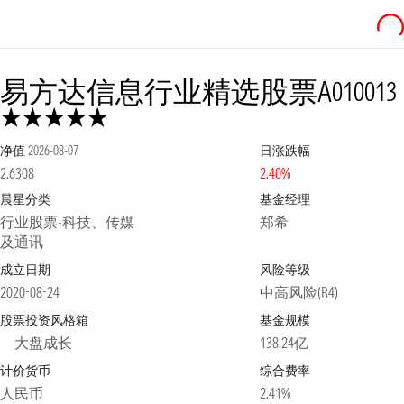
易方达信息行业精选股票A
010013
净值
2026-08-07
日涨跌幅
2.6308
2.40%
晨星分类
基金经理
行业股票-科技、传媒
郑希
及通讯
成立日期
风险等级
2020-08-24
中高风险(R4)
股票投资风格箱
基金规模
大盘成长
138.24亿
计价货币
综合费率
人民币
2.41%