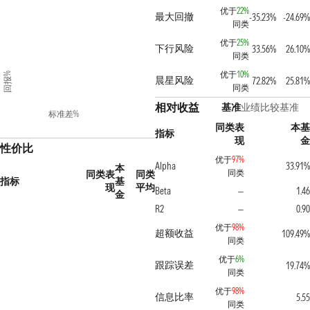
优于
22%
最大回撤
-35.23%
-24.69%
同类
优于
25%
下行风险
33.56%
26.10%
同类
优于
10%
回报%
晨星风险
72.82%
25.81%
同类
相对收益
基准
业绩比较基准
标准差%
同类表
本基
指标
现
金
性价比
优于
97%
Alpha
33.91%
本
同类
同类表
同类
指标
基
现
平均
Beta
1.46
—
金
R2
0.90
—
优于
98%
超额收益
109.49%
同类
优于
6%
跟踪误差
19.74%
同类
优于
98%
信息比率
5.55
同类