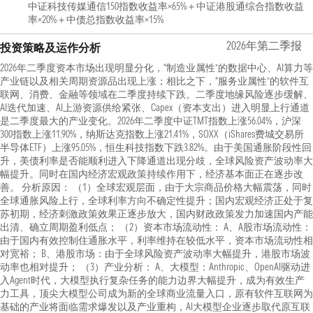
中证科技传媒通信150指数收益率×65%＋中证港股通综合指数收益
率×20%＋中债总指数收益率×15%
2026年第二季报
投资策略及运作分析
2026年二季度资本市场出现明显分化，“制造业属性”的数据中心、AI算力等
产业链以及相关周期资源品出现上涨；相比之下，“服务业属性”的软件互
联网、消费、金融等领域在二季度持续下跌。二季度地缘风险逐步缓解、
AI迭代加速、AI上游资源供给紧张、Capex（资本支出）进入明显上行通道
是二季度最大的产业变化。2026年二季度中证TMT指数上涨56.04%，沪深
300指数上涨11.90%，纳斯达克指数上涨21.41%，SOXX（iShares费城交易所
半导体ETF）上涨95.05%，恒生科技指数下跌3.82%。由于美国通胀阶段性回
升，美债利率是否能顺利进入下降通道出现分歧，全球风险资产波动率大
幅提升。同时在国内经济宏观政策持续作用下，经济基本面正在逐步改
善。 分析原因： （1）全球宏观层面，由于大宗商品价格大幅震荡，同时
全球通胀风险上行，全球利率方向不确定性提升；国内宏观经济正处于复
苏初期，经济刺激政策效果正逐步放大，国内财政政策发力加速国内产能
出清、确立周期盈利低点； （2）资本市场流动性： A、A股市场流动性：
由于国内有效控制住通胀水平，利率维持在较低水平，资本市场流动性相
对宽裕； B、港股市场：由于全球风险资产波动率大幅提升，港股市场波
动率也相对提升； （3）产业分析： A、大模型：Anthropic、OpenAI驱动进
入Agent时代，大模型执行复杂任务的能力边界大幅提升，成为有效生产
力工具，顶尖大模型公司成为新的全球商业流量入口，原有软件互联网为
基础的产业将面临需求爆发以及产业重构，AI大模型企业逐步取代原互联