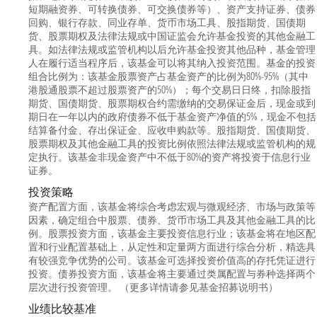
短期融资券、可转换债券、可交换债券等）、资产支持证券、债券
回购、银行存款、同业存单、货币市场工具、股指期货、国债期
货、股票期权及法律法规或中国证监会允许基金投资的其他金融工
具。如法律法规或监管机构以后允许基金投资其他品种，基金管理
人在履行适当程序后，该基金可以将其纳入投资范围。基金的投资
组合比例为：该基金股票资产占基金资产的比例为80%-95%（其中
港股通股票不超过股票资产的50%）；每个交易日日终，扣除股指
期货、国债期货、股票期权合约需缴纳的交易保证金后，现金或到
期日在一年以内的政府债券不低于基金资产净值的5%，现金不包括
结算备付金、存出保证金、应收申购款等。股指期货、国债期货、
股票期权及其他金融工具的投资比例依照法律法规或监管机构的规
定执行。该基金非现金资产中不低于80%的资产将投资于信息行业
证券。
投资策略
资产配置方面，该基金将综合考虑宏观与微观经济、市场与政策等
因素，确定组合中股票、债券、货币市场工具及其他金融工具的比
例。股票投资方面，该基金主要投资信息行业；该基金将在地区配
置和行业配置基础上，从定性和定量两方面进行综合分析，精选具
有较强竞争优势的公司。该基金可选择投资价值高的存托凭证进行
投资。债券投资方面，该基金将主要通过类属配置与券种选择两个
层次进行投资管理。 （更多详情请参见基金招募说明书）
业绩比较基准