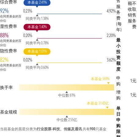
售
综合费率
本基金 2.41%
额不
服
收取
92%
0.23%
4.92%
务
销售
在同类基金的百
费
同类平均 1.38%
服务
分位
(每
显性费率
费
本基金 1.40%
年)
88%
0.20%
2.20%
最
在同类基金的百
同类平均 0.78%
分位
小
隐性费率
本基金 1.01%
投
资
82%
0.02%
3.62%
额
在同类基金的百
同类平均 0.60%
度
分位
申
本基金 569%
1元
购
换手率
增
1元
中位数 61%
购
本基金 31.42亿
单
基金规模
日
申
中位数 2.55亿
购
当前基金的晨星分类为
行业股票-科技、传媒及通讯
共有
900
只基金
限