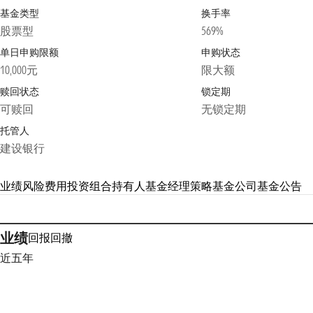
基金类型
换手率
股票型
569%
单日申购限额
申购状态
10,000元
限大额
赎回状态
锁定期
可赎回
无锁定期
托管人
建设银行
业绩
风险
费用
投资组合
持有人
基金经理
策略
基金公司
基金公告
业绩
回报
回撤
近五年