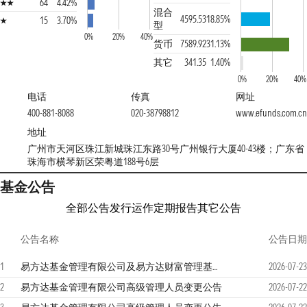
64
4.42%
混合
4595.53
18.85%
15
3.70%
型
0%
20%
40%
货币
7589.92
31.13%
其它
341.35
1.40%
0%
20%
40%
电话
传真
网址
400-881-8088
020-38798812
www.efunds.com.cn
地址
广州市天河区珠江新城珠江东路30号广州银行大厦40-43楼；广东省
珠海市横琴新区荣粤道188号6层
基金公告
全部公告
发行运作
定期报告
其它公告
公告名称
公告日期
1
易方达基金管理有限公司及易方达财富管理基金销售（广州）有限公司关于零售直销业务迁移安排的联合提示性公告
2026-07-23
2
易方达基金管理有限公司高级管理人员变更公告
2026-07-22