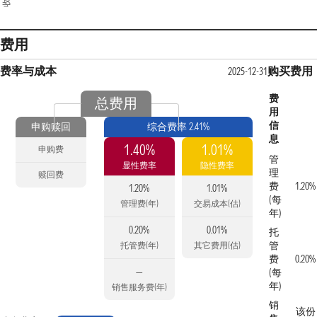
费用
费率与成本
购买费用
2025-12-31
费
总费用
用
信
申购赎回
综合费率 2.41%
息
1.40%
1.01%
申购费
管
显性费率
隐性费率
理
赎回费
费
1.20%
1.20%
1.01%
(每
管理费(年)
交易成本(估)
年)
0.20%
0.01%
托
管
托管费(年)
其它费用(估)
费
0.20%
—
(每
年)
销售服务费(年)
销
该份