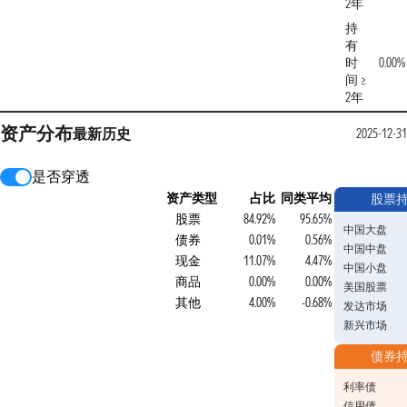
2年
持
有
时
0.00%
间 ≥
2年
资产分布
最新
历史
2025-12-31
是否穿透
资产类型
占比
同类平均
股票
股票
84.92%
95.65%
中国大盘
债券
0.01%
0.56%
中国中盘
现金
11.07%
4.47%
中国小盘
商品
0.00%
0.00%
美国股票
其他
4.00%
-0.68%
发达市场
新兴市场
债券
利率债
信用债