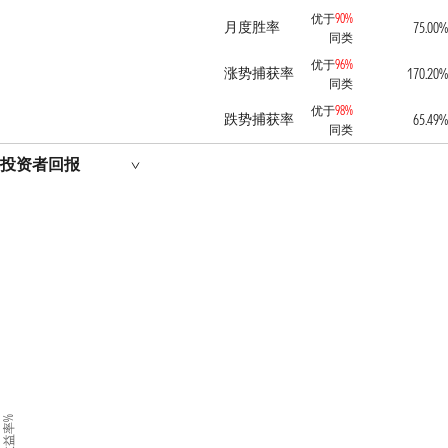
优于
90%
月度胜率
75.00%
同类
优于
96%
涨势捕获率
170.20%
同类
优于
98%
跌势捕获率
65.49%
同类
投资者回报
收益率%