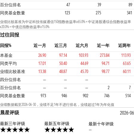
百分位排名
47
39
89
同类基金数量
123
275
341
业绩比较基准为中证科技传媒通信150指数收益率x65.0% + 中证港股通综合指数收益率
x20.0% + 中债总指数收益率x15.0%
过往回报
回报%
近一月
近三月
近六月
近一年
近两年
本基金
26.90
97.14
103.93
273.84
113.93
同类平均
17.01
50.40
44.69
94.71
63.65
业绩比较基准
13.38
48.87
45.70
98.77
60.11
1
1
1
四分位排名
—
—
—
百分位排名
—
—
—
2
7
同类基金数量
973
946
902
746
514
业绩数据截至2026-06-30，业绩不足1年不进行排名，业绩超过1年为年化值
晨星评级
2026-06
最新三年评级
5星
最新五年评级
最新十年评级
—