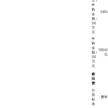
元 ≤
申
购
0.80%
金
额 <
500
万
元
申
购
金
1000.00
额 ≥
元
500
万
元
赎
回
费
分
层
费率
标
准