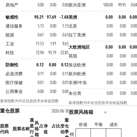
房地产
0.00
0.00
0.00
新兴亚洲
100.00
99.95
0.04
敏感性
90.21
97.69
-7.48
美洲
0.00
0.00
0.00
通信服务
5.13
0.00
5.13
北美
0.00
0.00
0.00
能源
0.61
0.00
0.61
拉丁美洲
0.00
0.00
0.00
工业
11.53
1.91
9.63
大欧洲地区
0.00
0.00
0.00
科技
72.94
95.79
-22.85
英国
0.00
0.00
0.00
防御性
0.12
0.00
0.12
发达欧洲
0.00
0.00
0.00
必选消费
0.11
0.00
0.11
新兴欧洲
0.00
0.00
0.00
医疗保健
0.01
0.00
0.01
非洲/中东
0.00
0.00
0.00
公用事业
0.00
0.00
0.00
未分类
0.00
0.00
0.00
基准指数为中证信息技术全收益指数
基准指数为中证信息技术全收益指数
重仓股票
2026-06-30
股票风格箱
晨
重
风
价值
平衡
成长
股票
星
占净
占比变
仓
股票名称
格
代码
行
值
动
季
箱
大盘