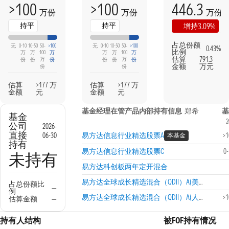
>100
>100
446.3
万份
万份
万份
持平
持平
3.09%
增持
占总份额
无
0-10
10-50
50-
>100
无
0-10
10-50
50-
>100
0.43%
比例
万
万
100
万
万
万
100
万
估算
791.3
万
万
份
份
份
份
份
份
金额
万元
份
份
估算
>177 万
估算
>177 万
金额
元
金额
元
基金经理在管产品内部持有信息
郑希
基
基金
2
公司
2026-
直接
06-30
易方达信息行业精选股票A
>
本基金
持有
易方达信息行业精选股票C
0
未持有
易方达科创板两年定开混合
易方达全球成长精选混合（QDII）A(美元现汇份额)
占总份额比
—
例
易方达全球成长精选混合（QDII）A(人民币份额)
>
估算金额
—
持有人结构
被FOF持有情况