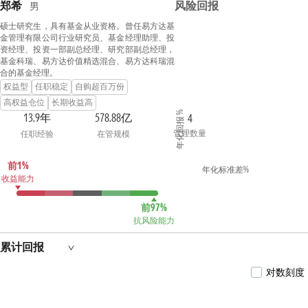
郑希
风险回报
男
硕士研究生，具有基金从业资格。曾任易方达基
金管理有限公司行业研究员、基金经理助理、投
资经理、投资一部副总经理、研究部副总经理，
基金科瑞、易方达价值精选混合、易方达科瑞混
合的基金经理。
权益型
任职稳定
自购超百万份
高权益仓位
长期收益高
年化回报 %
13.9年
578.88亿
4
管理数量
任职经验
在管规模
前1%
年化标准差%
收益能力
前97%
抗风险能力
累计回报
对数刻度