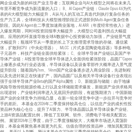
网企业成为新的科技产业主导者；互联网企业与AI大模型之间将在未来几
年里不断竞争成为新流量的入口； B、AI Capex产业链：Claude Opus 4.6为代
表的AI大模型能力大幅提升，AI从与人的互动工具迭代到执行复杂任务的
生产力工具，全球科技从大模型推理阶段正式进阶到Multi-Agent复杂任务
阶段。因此AI Agent在二季度加速商业落地，AI ARR（年度经常性收入）进
入爆发周期，同时AI投资回报率大幅提升，大模型公司盈利拐点大幅提
前。应用的闭环直接导致全球AI数据中心投资驱动力加强，产业链景气度
大幅提升；瓶颈环节从一季度的长上下文推理需求导致的存储、通信紧
张，扩散到CPU（中央处理器）、MLCC（片式多层陶瓷电容器）等多种电
子元器件，科技产业链全面供给紧张； C、全球半导体产业链以及国产半
导体产业链：AI投资导致全球半导体进入全面供给紧张阶段，晶圆厂Capex
上修逐步成为行业必选项，半导体设备以及设备零部件大概率进入景气度
提升阶段；随着国内7nm、14nm国产化设备逐步进入商业阶段，先进制程
以及先进封装正在快速扩产，国内晶圆厂以及相关半导体设备行业表现出
强于全球半导体产业Beta的国产Alpha属性； D、新能源与储能：由于地缘
风险导致传统能源价格上行以及全球储能需求爆发，新能源产业供求格局
出现逆转，产业链利润率进入见底回升的阶段，有超预期潜力；中国新能
源产业的全球竞争力持续凸显，在新一轮全球竞争中进一步拉开与竞争对
手的差距。 本基金在2026年二季度保持较高仓位，以信息产业的成长性投
资品种为核心仓位，提升了AI算力、半导体晶圆以及半导体设备产业链、
上游AI资源品配置比例，降低了互联网、软件、消费电子等相关配置比
例。 展望2026年三季度，由于二季度涨幅较大，大概率市场进入震荡阶
段，本基金将聚焦基本面更为扎实、估值合理的投资品种，增加其配置比
例。 基于以上判断，预计本基金在2026年三季度保持较高仓位，整体立足