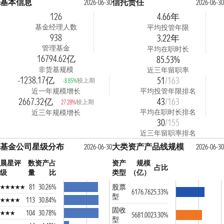
基本信息
信托责任
2026-06-30
2026-06-30
126
4.66年
基金经理人数
平均投管年限
938
3.22年
管理基金
平均在职时长
16794.62亿
85.53%
非货基规模
近三年留职率
-1238.17亿
51
/163
较上期
-8.85%
近一年规模增长
平均投管年限排名
2667.32亿
43
/163
较上期
27.28%
平均在职时长排名
近三年规模增长
30
/155
近三年留职率排名
基金公司星级分布
大类资产产品线规模
2026-06-30
2026-06-30
晨星评
数
资产占
资产
规模
占比
级
量
比
类型
（亿）
81
30.26%
股票
6176.76
25.33%
型
113
30.84%
固收
104
30.78%
5681.00
23.30%
型