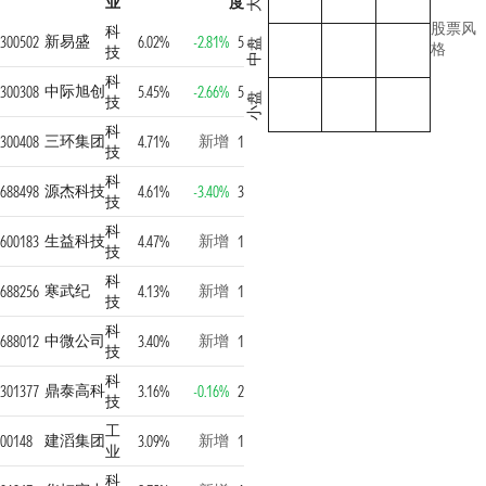
业
度
股票风
科
新易盛
300502
6.02%
-2.81%
5
中盘
格
技
科
中际旭创
300308
5.45%
-2.66%
5
小盘
技
科
三环集团
新增
300408
4.71%
1
技
科
源杰科技
688498
4.61%
-3.40%
3
技
科
生益科技
新增
600183
4.47%
1
技
科
寒武纪
新增
688256
4.13%
1
技
科
中微公司
新增
688012
3.40%
1
技
科
鼎泰高科
301377
3.16%
-0.16%
2
技
工
建滔集团
新增
00148
3.09%
1
业
科