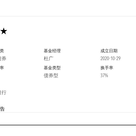
类
基金经理
成立日期
债券
杜广
2020-10-29
率
基金类型
换手率
债券型
37%
银行
告