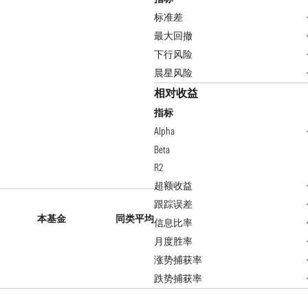
标准差
最大回撤
下行风险
晨星风险
相对收益
指标
Alpha
Beta
R2
超额收益
跟踪误差
本基金
同类平均
信息比率
月度胜率
涨势捕获率
跌势捕获率