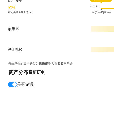
隐性费率
-0.37%
53%
同类平均 0.36%
在同类基金的百分位
换手率
基金规模
当前基金的晨星分类为
积极债券
共有
1513
只基金
资产分布
最新
历史
是否穿透