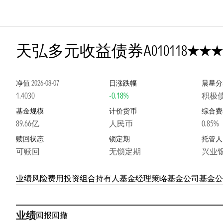
4星
天弘多元收益债券A
010118
净值
2026-08-07
日涨跌幅
晨星分
1.4030
-0.18%
积极
基金规模
计价货币
综合费
89.66亿
人民币
0.85%
赎回状态
锁定期
托管人
可赎回
无锁定期
兴业
业绩
风险
费用
投资组合
持有人
基金经理
策略
基金公司
基金公
业绩
回报
回撤