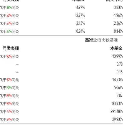
4.97%
3.83%
优于
38%
同类
-2.77%
-1.96%
优于
52%
同类
2.13%
2.36%
优于
57%
同类
0.24%
0.14%
优于
37%
同类
基准
业绩比较基准
同类表现
本基金
13.99%
优于
92%
同类
0.78
—
0.15
—
14.53%
优于
92%
同类
5.06%
优于
20%
同类
2.87
优于
89%
同类
83.33%
优于
95%
同类
291.48%
优于
77%
同类
29.93%
优于
54%
同类