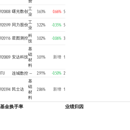
费
工
曙光数创
920808
3.63%
0.66%
5
业
工
同力股份
920599
3.22%
-0.35%
5
业
科
星图测控
920116
3.02%
-0.06%
3
技
基
础
安达科技
新增
920809
3.01%
1
材
料
ITU
连城数控
—
2.91%
-0.50%
2
基
础
民士达
新增
920394
2.86%
1
材
料
基金换手率
业绩归因