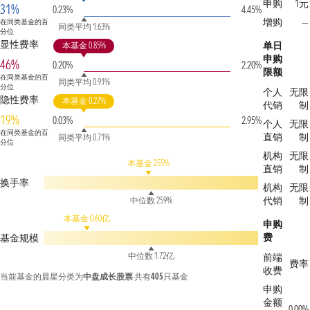
申购
1元
31%
0.23%
4.45%
增购
—
在同类基金的百
同类平均 1.63%
分位
显性费率
单日
本基金 0.85%
申购
46%
0.20%
2.20%
限额
在同类基金的百
同类平均 0.91%
分位
个人
无限
隐性费率
本基金 0.27%
代销
制
19%
0.03%
2.95%
个人
无限
在同类基金的百
直销
制
同类平均 0.71%
分位
机构
无限
本基金 255%
直销
制
换手率
机构
无限
代销
制
中位数 259%
本基金 0.60亿
申购
费
基金规模
中位数 1.72亿
前端
费率
收费
当前基金的晨星分类为
中盘成长股票
共有
405
只基金
申购
金额
0.00%