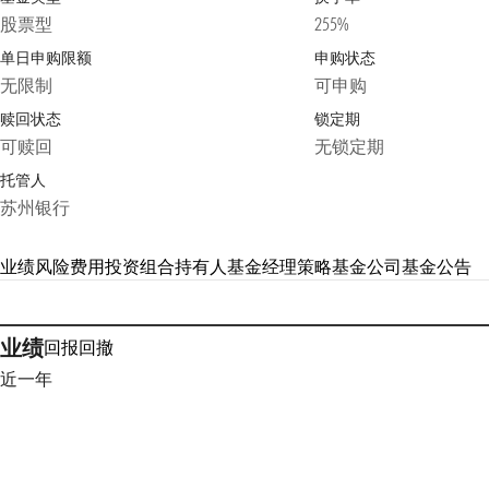
股票型
255%
单日申购限额
申购状态
无限制
可申购
赎回状态
锁定期
可赎回
无锁定期
托管人
苏州银行
业绩
风险
费用
投资组合
持有人
基金经理
策略
基金公司
基金公告
业绩
回报
回撤
近一年