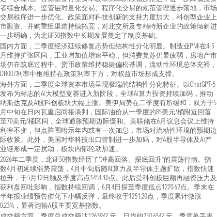
者综合成本。监管层对量化交易、程序化交易的规范管理逐步落地，市场
交易秩序进一步优化。政策面对科技创新的支持力度加大，科创型企业上
市融资、并购重组渠道持续拓宽，对北交所及专精特新企业的政策倾斜进
一步明确，为北证50指数中长期发展奠定了制度基础。
国内方面，二季度经济延续修复态势但结构性分化明显。制造业PMI在4-5
月维持扩张区间，工业增加值增速平稳，但消费复苏仍显疲弱，房地产市
场仍在筑底过程中。货币政策维持稳健偏松基调，流动性环境总体充裕，
DR007利率中枢维持在政策利率下方，对权益市场形成支撑。
海外方面，二季度全球资本市场呈现极端的结构性分化特征。以ChatGPT-5
发布为标志的AI大模型竞赛进入新阶段，全球AI算力投资持续加码，推动
纳斯达克及A股科创板块大幅上涨。美伊局势在二季度有所缓和，双方于5
月中旬在日内瓦重启间接谈判，国际油价从一季度的85美元/桶附近回落
至70美元/桶区间，全球通胀预期边际缓和。美联储在6月议息会议上维持
利率不变，但点阵图暗示年内或有一次加息，市场对流动性环境的预期边
际收紧。此外，美国对华科技出口管制进一步加码，对A股半导体及AI产
业链形成一定扰动，板块内部轮动加速。
2026年二季度，北证50指数经历了“冲高回落、探底回升”的震荡行情。指
数4月初延续弱势震荡，4月中旬后随AI算力及半导体主题扩散，指数快速
拉升，于5月12日触及季度高点1451.10点。此后受科创板巨额再融资压力及
获利盘回吐影响，指数持续回调，6月4日探至季度低点1220.62点。季末在
半年报业绩预告催化下小幅反弹，最终收于1251.20点，季度累计微涨
0.23%，显著跑输A股主要宽基指数。
成交额方面，季度总成交额达12639亿元，日均约210.65亿元，季度换手率