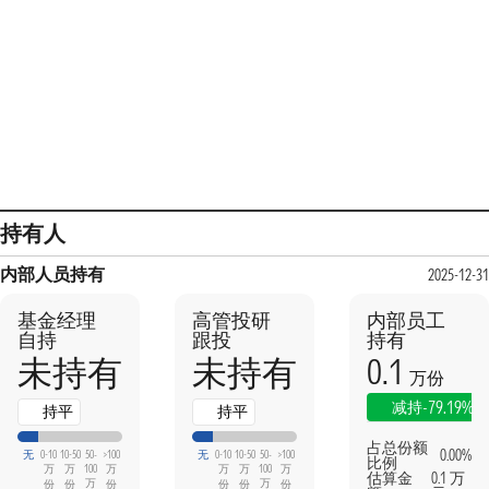
持有人
内部人员持有
2025-12-31
基金经理
高管投研
内部员工
自持
跟投
持有
0.1
未持有
未持有
万份
-79.19%
减持
持平
持平
占总份额
0.00%
无
0-10
10-50
50-
>100
无
0-10
10-50
50-
>100
比例
万
万
100
万
万
万
100
万
估算金
0.1 万
万
万
份
份
份
份
份
份