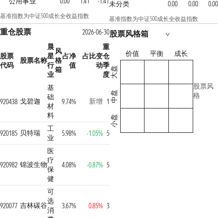
公用事业
0.00
1.41
-1.41
未分类
0.00
0.00
0.00
基准指数为中证500成长全收益指数
基准指数为中证500成长全收益指数
重仓股票
2026-06-30
股票风格箱
晨
重
风
价值
平衡
成长
股票
星
占净
占比变
仓
股票名称
格
代码
行
值
动
季
箱
大盘
业
度
股票风
基
中盘
格
础
戈碧迦
新增
920438
9.74%
1
材
料
小盘
工
贝特瑞
920185
5.98%
-1.05%
5
业
医
疗
锦波生物
920982
4.08%
-0.87%
5
保
健
可
选
吉林碳谷
920077
3.67%
0.85%
3
消