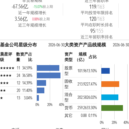
非货基规模
近三年留职率
-67.56亿
119
/163
较上期
-15.07%
近一年规模增长
平均投管年限排名
3.56亿
120
/163
较上期
0.88%
平均在职时长排名
近三年规模增长
95
/155
近三年留职率排名
基金公司星级分布
大类资产产品线规模
2026-06-30
2026-06-30
晨星评
数
资产占
资产
规模
占比
级
量
比
类型
（亿）
11
34.59%
股票
101.96
13.10%
型
24
36.58%
固收
12
14.39%
213.92
27.47%
型
20
11.40%
混合
202.58
26.02%
13
3.04%
型
0%
20%
40%
货币
259.26
33.30%
其它
0.88
0.11%
0%
20%
40%