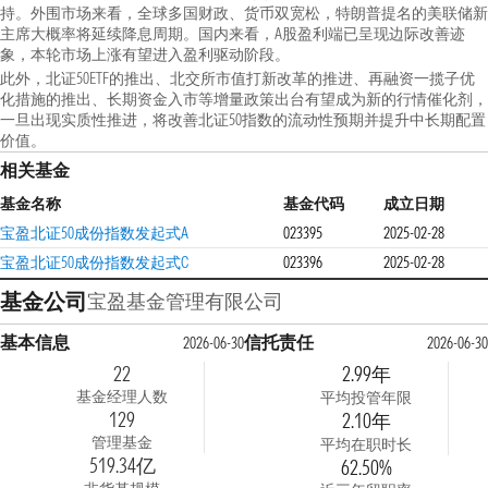
持。外围市场来看，全球多国财政、货币双宽松，特朗普提名的美联储新
主席大概率将延续降息周期。国内来看，A股盈利端已呈现边际改善迹
象，本轮市场上涨有望进入盈利驱动阶段。
此外，北证50ETF的推出、北交所市值打新改革的推进、再融资一揽子优
化措施的推出、长期资金入市等增量政策出台有望成为新的行情催化剂，
一旦出现实质性推进，将改善北证50指数的流动性预期并提升中长期配置
价值。
相关基金
基金名称
基金代码
成立日期
宝盈北证50成份指数发起式A
023395
2025-02-28
宝盈北证50成份指数发起式C
023396
2025-02-28
基金公司
宝盈基金管理有限公司
基本信息
信托责任
2026-06-30
2026-06-30
22
2.99年
基金经理人数
平均投管年限
129
2.10年
管理基金
平均在职时长
519.34亿
62.50%