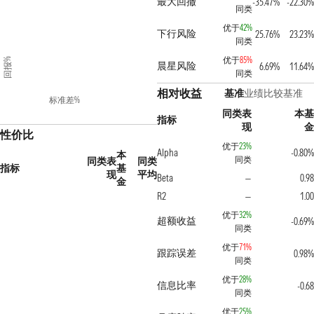
最大回撤
-35.47%
-22.30%
同类
优于
42%
下行风险
25.76%
23.23%
同类
优于
85%
回报%
晨星风险
6.69%
11.64%
同类
相对收益
基准
业绩比较基准
标准差%
同类表
本基
指标
现
金
性价比
优于
23%
Alpha
-0.80%
本
同类
同类表
同类
指标
基
现
平均
Beta
0.98
—
金
R2
1.00
—
优于
32%
超额收益
-0.69%
同类
优于
71%
跟踪误差
0.98%
同类
优于
28%
信息比率
-0.68
同类
优于
25%