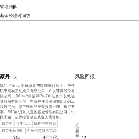
管理团队
基金经理时间线
蔡丹
风险回报
女
CFA，中山大学概率论与数理统计硕士。曾任
职于网易互动娱乐有限公司、广发证券股份有
限公司，2011年9月至2017年7月任职于长城证
券股份有限公司，先后担任金融研究所金融工
程研究员、资产管理部量化投资经理、执行董
事。2017年7月加入宝盈基金管理有限公司，中
国国籍，证券投资基金从业人员资格。
权益型
五年以上
机构持有较高
年化回报 %
权益仓位择时
中长期超额收益高
9年
42.21亿
12