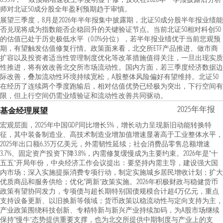
师对北证50成分股全年盈利预期趋于审慎。
展望三季度，8月是2026年半年报集中披露期，北证50成分股半年报业绩能
否兑现将成为指数能否企稳回升的关键验证节点。当前北证50相对科创50
的估值已处于历史极低水平（0.0%分位），若半年报业绩优于当前悲观预
期，有望触发估值修复行情。政策面来看，北交所ETF产品推进、做市商
扩容以及投资者适当性管理制度优化等改革措施值得关注，一旦出现实质
性推进，将有效改善北交所市场流动性。国内方面，若三季度经济数据边
际改善，叠加流动性环境持续宽松，A股整体风险偏好有望维持。北证50
在经历了连续两个季度跑输后，相对估值优势已经极为突出，下行空间有
限，但上行空间仍需业绩验证和流动性改善共同驱动。
2025年年报
基金经理展望
宏观层面，2025年中国GDP同比增长5%，增长动力呈现新旧动能转换特
征，其中装备制造业、高技术制造业增加值增速显著高于工业整体水平，
2025年出口额6.35万亿美元，外需韧性延续；社会消费品零售总额增速
3.7%、固定资产投资下降3.8%，内需修复缓慢成为主要约束。2026年是“十
五五”开局年份，中央经济工作会议提出：要坚持内需主导，建设强大国
内市场；深入实施提振消费专项行动，制定实施城乡居民增收计划；扩大
优质商品和服务供给；优化“两新”政策实施。2026年积极财政与稳健货币
政策有望协同发力，专项债与超长期特别国债规模合计超4万亿元，重点
支持设备更新、以旧换新等领域；货币政策以稳流动性与定向支持为主，
产业政策围绕科技创新、专精特新与新兴产业持续加码，为A股市场继续
保持“慢牛”态势提供重要支撑，也为北交所提供中期制度与产业上的支