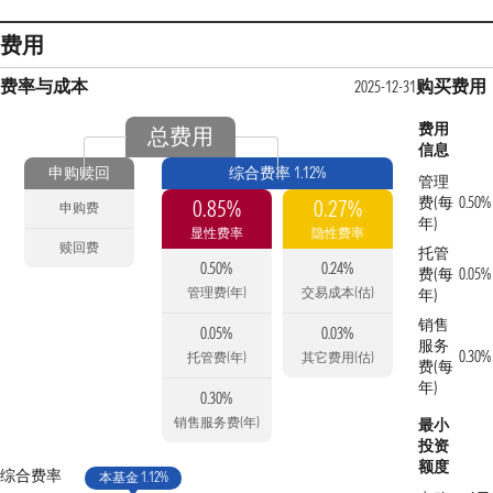
费用
费率与成本
购买费用
2025-12-31
费用
总费用
信息
申购赎回
综合费率 1.12%
管理
费(每
0.50%
0.85%
0.27%
申购费
年)
显性费率
隐性费率
赎回费
托管
0.50%
0.24%
费(每
0.05%
管理费(年)
交易成本(估)
年)
销售
0.05%
0.03%
服务
0.30%
托管费(年)
其它费用(估)
费(每
年)
0.30%
销售服务费(年)
最小
投资
额度
综合费率
本基金 1.12%