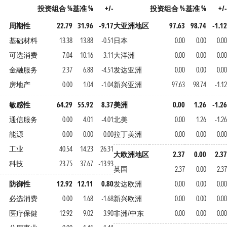
投资组合 %
基准 %
+/-
投资组合 %
基准 %
+/-
周期性
22.79
31.96
-9.17
大亚洲地区
97.63
98.74
-1.12
基础材料
13.38
13.88
-0.51
日本
0.00
0.00
0.00
可选消费
7.04
10.16
-3.11
大洋洲
0.00
0.00
0.00
金融服务
2.37
6.88
-4.51
发达亚洲
0.00
0.00
0.00
房地产
0.00
1.04
-1.04
新兴亚洲
97.63
98.74
-1.12
敏感性
64.29
55.92
8.37
美洲
0.00
1.26
-1.26
通信服务
0.00
4.01
-4.01
北美
0.00
1.26
-1.26
能源
0.00
0.00
0.00
拉丁美洲
0.00
0.00
0.00
工业
40.54
14.23
26.31
大欧洲地区
2.37
0.00
2.37
科技
23.75
37.67
-13.93
英国
2.37
0.00
2.37
防御性
12.92
12.11
0.80
发达欧洲
0.00
0.00
0.00
必选消费
0.00
1.68
-1.68
新兴欧洲
0.00
0.00
0.00
医疗保健
12.92
9.02
3.90
非洲/中东
0.00
0.00
0.00