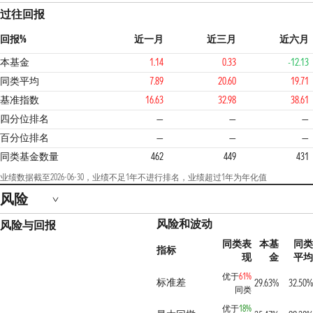
过往回报
回报%
近一月
近三月
近六月
本基金
1.14
0.33
-12.13
同类平均
7.89
20.60
19.71
基准指数
16.63
32.98
38.61
4
四分位排名
—
—
—
百分位排名
—
—
—
同类基金数量
462
449
431
业绩数据截至2026-06-30，业绩不足1年不进行排名，业绩超过1年为年化值
风险
风险和波动
风险与回报
同类表
本基
同类
指标
现
金
平均
优于
61%
标准差
29.63%
32.50%
同类
优于
18%