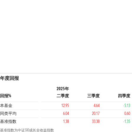
年度回报
2025年
回报%
二季度
三季度
四季度
本基金
12.95
4.64
-5.13
同类平均
6.04
20.17
0.60
基准指数
1.38
33.38
-1.35
基准指数为中证500成长全收益指数