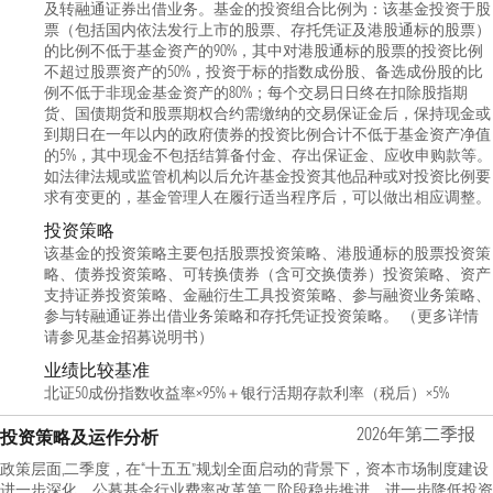
及转融通证券出借业务。基金的投资组合比例为：该基金投资于股
票（包括国内依法发行上市的股票、存托凭证及港股通标的股票）
的比例不低于基金资产的90%，其中对港股通标的股票的投资比例
不超过股票资产的50%，投资于标的指数成份股、备选成份股的比
例不低于非现金基金资产的80%；每个交易日日终在扣除股指期
货、国债期货和股票期权合约需缴纳的交易保证金后，保持现金或
到期日在一年以内的政府债券的投资比例合计不低于基金资产净值
的5%，其中现金不包括结算备付金、存出保证金、应收申购款等。
如法律法规或监管机构以后允许基金投资其他品种或对投资比例要
求有变更的，基金管理人在履行适当程序后，可以做出相应调整。
投资策略
该基金的投资策略主要包括股票投资策略、港股通标的股票投资策
略、债券投资策略、可转换债券（含可交换债券）投资策略、资产
支持证券投资策略、金融衍生工具投资策略、参与融资业务策略、
参与转融通证券出借业务策略和存托凭证投资策略。 （更多详情
请参见基金招募说明书）
业绩比较基准
北证50成份指数收益率×95%＋银行活期存款利率（税后）×5%
2026年第二季报
投资策略及运作分析
政策层面,二季度，在“十五五”规划全面启动的背景下，资本市场制度建设
进一步深化。公募基金行业费率改革第二阶段稳步推进，进一步降低投资