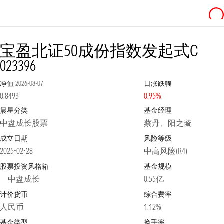
宝盈北证50成份指数发起式C
023396
净值
2026-08-07
日涨跌幅
0.8493
0.95%
晨星分类
基金经理
中盘成长股票
蔡丹、阳之璇
成立日期
风险等级
2025-02-28
中高风险(R4)
股票投资风格箱
基金规模
中盘成长
0.55亿
计价货币
综合费率
人民币
1.12%
基金类型
换手率