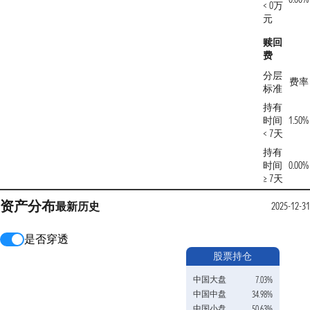
< 0万
元
赎回
费
分层
费率
标准
持有
时间
1.50%
< 7天
持有
时间
0.00%
≥ 7天
资产分布
最新
历史
2025-12-31
是否穿透
股票持仓
中国大盘
7.03%
中国中盘
34.98%
中国小盘
50.63%