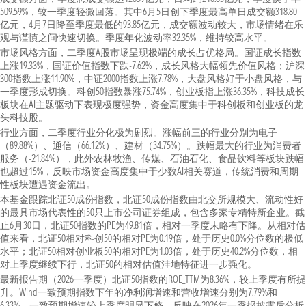
509.59%，较一季度轻微回落。其中6月5日创下季度最高单日成交额318.80
亿元，4月7日降至季度最低的93.85亿元，成交额波动较大，市场情绪在乐
观与谨慎之间快速切换。季度年化波动率32.35%，维持较高水平。
市场风格方面，二季度A股市场呈现极端的成长占优格局。国证成长指数
上涨19.33%，国证价值指数下跌-7.62%，成长风格大幅领先价值风格；沪深
300指数上涨11.90%，中证2000指数上涨7.78%，大盘风格好于小盘风格，与
一季度形成切换。科创50指数暴涨75.74%，创业板指上涨36.35%，科技成长
板块在AI主题驱动下表现极度强势，资金高度集中于科创板和创业板的龙
头科技股。
行业方面，二季度行业分化极为剧烈。涨幅前三的行业分别为电子
（89.88%）、通信（66.12%）、建材（34.75%）。跌幅最大的行业为消费者
服务（-21.84%），此外农林牧渔、传媒、石油石化、食品饮料等板块跌幅
也超过15%，反映市场资金高度集中于少数AI相关赛道，传统消费和周期
性板块遭遇资金流出。
本基金跟踪北证50成份指数，北证50成份指数由北交所规模大、流动性好
的最具市场代表性的50只上市公司证券组成，包含多家专精特新企业。截
止6月30日，北证50指数的PE为49.81倍，相对一季度末略有下降。从相对估
值来看，北证50相对科创50的相对PE为0.19倍，处于历史0.0%分位数的极低
水平；北证50相对创业板50的相对PE为1.03倍，处于历史40.2%分位数，相
对上季度继续下行，北证50的相对估值洼地特征进一步强化。
最新报告期（2026一季度）北证50指数的ROE_TTM为8.36%，较上季度有所提
升。Wind一致预期指数下年的净利润增速和营收增速分别为7.79%和
6.33%，一致预期增速较上季度明显下修，反映在2026年一季报披露后分析