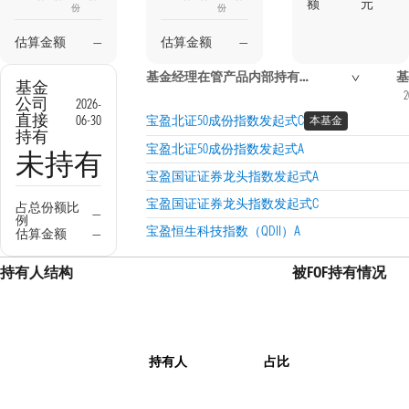
额
元
份
份
估算金额
—
估算金额
—
基金经理在管产品内部持有信息
基
基金
2
公司
2026-
直接
06-30
宝盈北证50成份指数发起式C
本基金
持有
宝盈北证50成份指数发起式A
未持有
宝盈国证证券龙头指数发起式A
宝盈国证证券龙头指数发起式C
占总份额比
—
例
宝盈恒生科技指数（QDII）A
估算金额
—
持有人结构
被FOF持有情况
持有人
占比