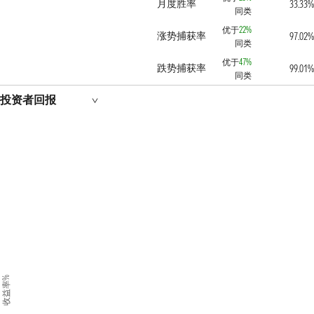
月度胜率
33.33%
同类
优于
22%
涨势捕获率
97.02%
同类
优于
47%
跌势捕获率
99.01%
同类
投资者回报
收益率%