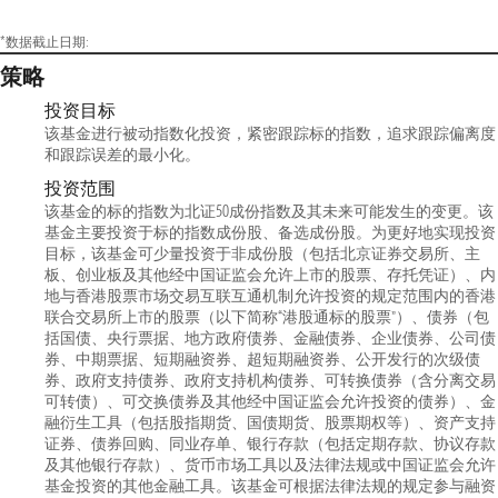
*数据截止日期:
策略
投资目标
该基金进行被动指数化投资，紧密跟踪标的指数，追求跟踪偏离度
和跟踪误差的最小化。
投资范围
该基金的标的指数为北证50成份指数及其未来可能发生的变更。该
基金主要投资于标的指数成份股、备选成份股。为更好地实现投资
目标，该基金可少量投资于非成份股（包括北京证券交易所、主
板、创业板及其他经中国证监会允许上市的股票、存托凭证）、内
地与香港股票市场交易互联互通机制允许投资的规定范围内的香港
联合交易所上市的股票（以下简称“港股通标的股票”）、债券（包
括国债、央行票据、地方政府债券、金融债券、企业债券、公司债
券、中期票据、短期融资券、超短期融资券、公开发行的次级债
券、政府支持债券、政府支持机构债券、可转换债券（含分离交易
可转债）、可交换债券及其他经中国证监会允许投资的债券）、金
融衍生工具（包括股指期货、国债期货、股票期权等）、资产支持
证券、债券回购、同业存单、银行存款（包括定期存款、协议存款
及其他银行存款）、货币市场工具以及法律法规或中国证监会允许
基金投资的其他金融工具。该基金可根据法律法规的规定参与融资