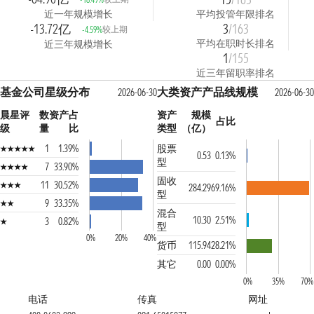
近一年规模增长
平均投管年限排名
-13.72亿
3
/163
较上期
-4.59%
平均在职时长排名
近三年规模增长
1
/155
近三年留职率排名
基金公司星级分布
大类资产产品线规模
2026-06-30
2026-06-30
晨星评
数
资产占
资产
规模
占比
级
量
比
类型
（亿）
1
1.39%
股票
0.53
0.13%
型
7
33.90%
固收
11
30.52%
284.29
69.16%
型
9
33.35%
混合
10.30
2.51%
3
0.82%
型
0%
20%
40%
货币
115.94
28.21%
其它
0.00
0.00%
0%
35%
70%
电话
传真
网址