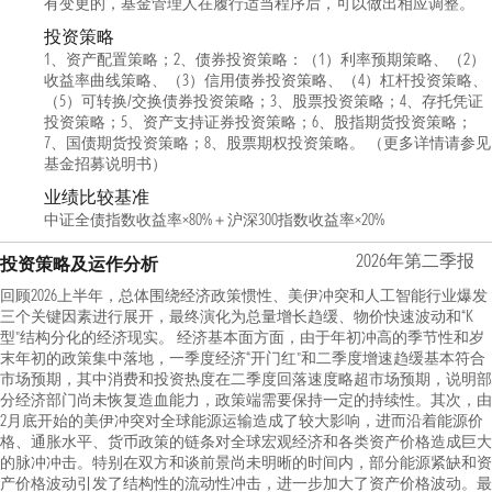
有变更的，基金管理人在履行适当程序后，可以做出相应调整。
投资策略
1、资产配置策略；2、债券投资策略：（1）利率预期策略、（2）
收益率曲线策略、（3）信用债券投资策略、（4）杠杆投资策略、
（5）可转换/交换债券投资策略；3、股票投资策略；4、存托凭证
投资策略；5、资产支持证券投资策略；6、股指期货投资策略；
7、国债期货投资策略；8、股票期权投资策略。 （更多详情请参见
基金招募说明书）
业绩比较基准
中证全债指数收益率×80%＋沪深300指数收益率×20%
2026年第二季报
投资策略及运作分析
回顾2026上半年，总体围绕经济政策惯性、美伊冲突和人工智能行业爆发
三个关键因素进行展开，最终演化为总量增长趋缓、物价快速波动和“K
型”结构分化的经济现实。 经济基本面方面，由于年初冲高的季节性和岁
末年初的政策集中落地，一季度经济“开门红”和二季度增速趋缓基本符合
市场预期，其中消费和投资热度在二季度回落速度略超市场预期，说明部
分经济部门尚未恢复造血能力，政策端需要保持一定的持续性。其次，由
2月底开始的美伊冲突对全球能源运输造成了较大影响，进而沿着能源价
格、通胀水平、货币政策的链条对全球宏观经济和各类资产价格造成巨大
的脉冲冲击。特别在双方和谈前景尚未明晰的时间内，部分能源紧缺和资
产价格波动引发了结构性的流动性冲击，进一步加大了资产价格波动。最