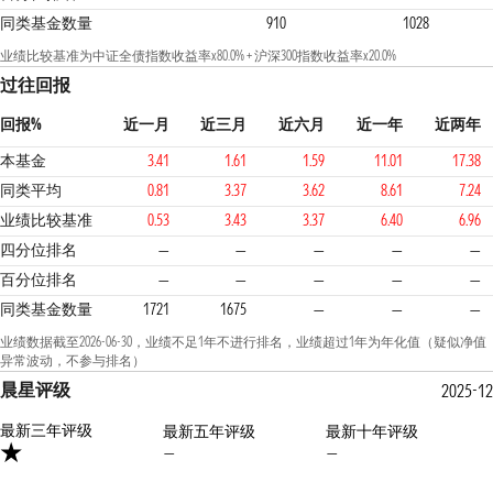
同类基金数量
910
1028
业绩比较基准为中证全债指数收益率x80.0% + 沪深300指数收益率x20.0%
过往回报
回报%
近一月
近三月
近六月
近一年
近两年
本基金
3.41
1.61
1.59
11.01
17.38
同类平均
0.81
3.37
3.62
8.61
7.24
业绩比较基准
0.53
3.43
3.37
6.40
6.96
四分位排名
—
—
—
—
—
百分位排名
—
—
—
—
—
同类基金数量
1721
1675
—
—
—
业绩数据截至2026-06-30，业绩不足1年不进行排名，业绩超过1年为年化值（疑似净值
异常波动，不参与排名）
晨星评级
2025-12
最新三年评级
最新五年评级
最新十年评级
—
—