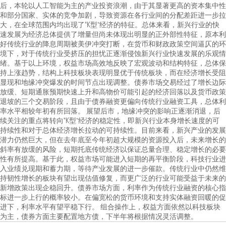
后，本轮以人工智能为主的产业投资浪潮，由于其显著更高的资本集中性
和部分国家、实体的竞争加剧，导致资源在各行业间的分配差距进一步拉
大，在全球范围内均出现了“K型”经济的特征。总体来看，新兴行业的快
速发展为经济总体提供了增量但尚未体现出明显的正外部性特征，原本利
好传统行业的降息周期被美伊冲突打断，在货币和财政政策空间逼仄的环
境下，对于传统行业受挤压的担忧正逐渐侵蚀新兴行业快速发展的乐观情
绪。基于以上环境，权益市场高效地反映了宏观波动和结构特征，总体保
持上涨趋势，结构上科技板块表现明显优于传统板块，而在经济增长受阻
显现和地缘冲突爆发的时间节点出现调整。债券市场交易经过了增长边际
放缓、短期通胀预期快速上升和高物价可能引起的经济回落以及货币政策
退坡的三个交易阶段，且由于债券融资更偏向传统行业融资工具，总体利
率水平相较年初有所回落。 展望后市，地缘冲突的影响正逐渐消退，后
续关注的重点将转向“K型”经济的稳定性，即新兴行业本身增长速度的可
持续性和对于总体经济增长拉动的可持续性。目前来看，新兴产业的发展
潜力仍然巨大，但在去年底至今年初超大规模的资源投入后，未来增长的
斜率有放缓的风险，短期托底传统经济以保证总量合理、稳定增长的必要
性有所提高。基于此，权益市场可能进入短期的再平衡阶段，科技行业进
入业绩兑现期和蓄力期，等待产业发展的进一步催款。传统行业中仍然维
持韧性增长的板块有望出现估值修复，而更广泛的行业可能受益于未来的
新增政策出现企稳回升。债券市场方面，利率作为传统行业融资的核心指
标进一步上行的概率较小。在偏宽松的货币环境和支持实体融资回暖的促
进下，利率水平有望平稳下行。 组合操作上，权益方面依然以科技板块
为主，债券方面主要配置地方债，下半年将根据情况灵活调整。