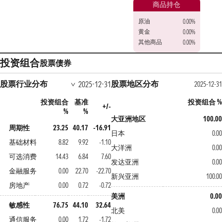
商品持仓
原油
0.00%
黄金
0.00%
其他商品
0.00%
投资组合
股票
债券
股票行业分布
股票地区分布
2025-12-31
2025-12-31
投资组合
基准
投资组合 %
+/-
%
%
大亚洲地区
100.00
周期性
23.25
40.17
-16.91
日本
0.00
基础材料
8.82
9.92
-1.10
大洋洲
0.00
可选消费
14.43
6.84
7.60
发达亚洲
0.00
金融服务
0.00
22.70
-22.70
新兴亚洲
100.00
房地产
0.00
0.72
-0.72
美洲
0.00
敏感性
76.75
44.10
32.64
北美
0.00
通信服务
0.00
1.72
-1.72