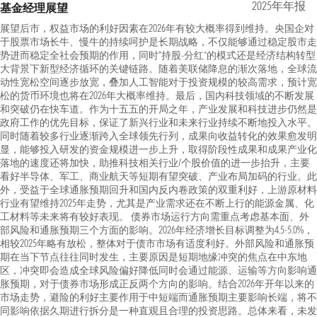
2025年年报
基金经理展望
展望后市，权益市场的利好因素在2026年有较大概率得到维持。央国企对
于股票市场长牛、慢牛的持续呵护是长期战略，不仅能够通过稳定股市走
势进而稳定全社会预期的作用，同时“持股-分红”的模式还是经济结构转型
大背景下新型经济循环的关键链路。随着美联储降息的渐次落地，全球流
动性宽松空间逐步放宽，叠加人工智能对于投资规模的较高需求，预计宽
松的货币环境也将在2026年大概率维持。最后，国内科技领域的不断发展
和突破仍在快车道。作为十五五的开局之年，产业发展和科技进步仍然是
政府工作的优先目标，保证了新兴行业和未来行业持续不断地投入水平。
同时随着较多行业逐渐跨入全球领先行列，成果向收益转化的效果愈发明
显，能够投入研发的资金规模进一步上升，取得阶段性成果和成果产业化
落地的速度还将加快，助推科技相关行业/个股价值的进一步抬升，主要
看好半导体、军工、商业航天等短期有望突破、产业布局加码的行业。此
外，受益于全球通胀预期回升和国内反内卷政策的双重利好，上游原材料
行业有望维持2025年走势，尤其是产业需求还在不断上行的能源金属、化
工材料等未来将有较好表现。 债券市场运行方向需重点考虑基本面、外
部风险和通胀预期三个方面的影响。2026年经济增长目标调整为4.5-5.0%，
相较2025年略有放松，整体对于债市市场有适度利好。外部风险和通胀预
期在当下节点往往同时发生，主要原因是短期地缘冲突的焦点在中东地
区，冲突即会造成全球风险偏好降低同时会通过能源、运输等方向影响通
胀预期，对于债券市场形成正反两个方向的影响。结合2026年开年以来的
市场走势，避险的利好主要作用于中短端而通胀预期主要影响长端，将不
同影响依据久期进行拆分是一种直观且合理的投资思路。总体来看，未发