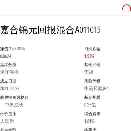
嘉合锦元回报混合A
011015
净值
2026-08-07
日涨跌幅
0.8624
1.53%
晨星分类
基金经理
保守混合
李超
成立日期
风险等级
2021-03-23
中高风险(R4)
股票投资风格箱
基金规模
中盘成长
0.27亿
计价货币
综合费率
人民币
1.61%
基金类型
换手率