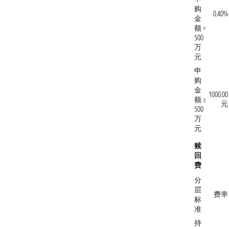
购
0.40%
金
额 <
500
万
元
申
购
金
1000.00
额 ≥
元
500
万
元
赎
回
费
分
层
费率
标
准
持