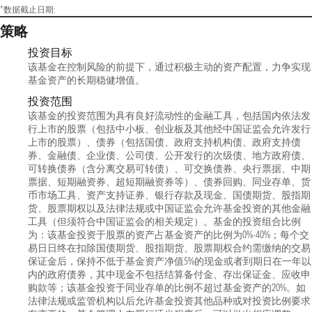
*数据截止日期:
策略
投资目标
该基金在控制风险的前提下，通过积极主动的资产配置，力争实现
基金资产的长期稳健增值。
投资范围
该基金的投资范围为具有良好流动性的金融工具，包括国内依法发
行上市的股票（包括中小板、创业板及其他经中国证监会允许发行
上市的股票）、债券（包括国债、政府支持机构债、政府支持债
券、金融债、企业债、公司债、公开发行的次级债、地方政府债、
可转换债券（含分离交易可转债）、可交换债券、央行票据、中期
票据、短期融资券、超短期融资券等）、债券回购、同业存单、货
币市场工具、资产支持证券、银行存款及现金、国债期货、股指期
货、股票期权以及法律法规或中国证监会允许基金投资的其他金融
工具（但须符合中国证监会的相关规定）。基金的投资组合比例
为：该基金投资于股票的资产占基金资产的比例为0%-40%；每个交
易日日终在扣除国债期货、股指期货、股票期权合约需缴纳的交易
保证金后，保持不低于基金资产净值5%的现金或者到期日在一年以
内的政府债券，其中现金不包括结算备付金、存出保证金、应收申
购款等；该基金投资于同业存单的比例不超过基金资产的20%。如
法律法规或监管机构以后允许基金投资其他品种或对投资比例要求