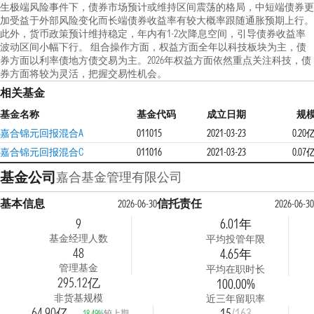
生极端风险事件下，债券市场预计或维持区间震荡的格局，中短端债券更
加受益于外部风险变化而长端债券收益率有较大概率跟随通胀预期上行。
此外，货币政策预计维持稳定，年内有1-2次降息空间，引导债券收益率
波动区间小幅下行。 组合操作方面，权益方面全年以科技板块为主，债
券方面以利率债地方债交易为主。2026年权益方面依然重点关注科技，债
券方面将较为灵活，把握交易性机会。
相关基金
基金名称
基金代码
成立日期
规
嘉合锦元回报混合A
011015
2021-03-23
0.20
嘉合锦元回报混合C
011016
2021-03-23
0.07
基金公司
嘉合基金管理有限公司
基本信息
信托责任
2026-06-30
2026-06-30
9
6.01年
基金经理人数
平均投管年限
48
4.65年
管理基金
平均在职时长
295.12亿
100.00%
非货基规模
近三年留职率
-64.90亿
15
/163
较上期
-18.49%