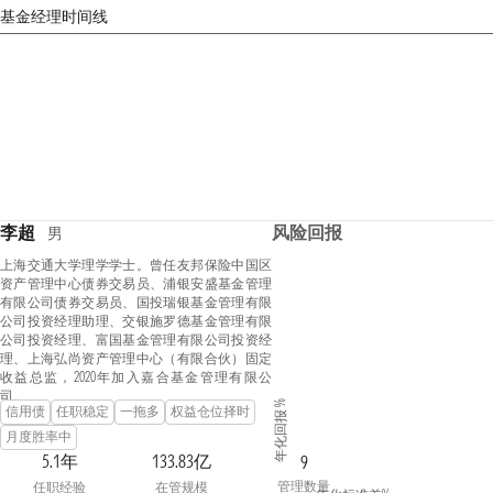
基金经理时间线
李超
风险回报
男
上海交通大学理学学士。曾任友邦保险中国区
资产管理中心债券交易员、浦银安盛基金管理
有限公司债券交易员、国投瑞银基金管理有限
公司投资经理助理、交银施罗德基金管理有限
公司投资经理、富国基金管理有限公司投资经
理、上海弘尚资产管理中心（有限合伙）固定
收益总监，2020年加入嘉合基金管理有限公
司。
年化回报 %
信用债
任职稳定
一拖多
权益仓位择时
月度胜率中
5.1年
133.83亿
9
管理数量
任职经验
在管规模