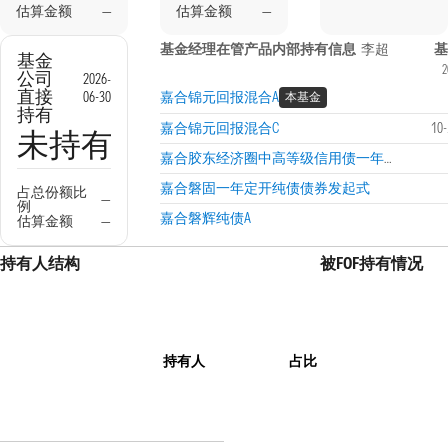
估算金额
—
估算金额
—
基金经理在管产品内部持有信息
李超
基
基金
2
公司
2026-
直接
06-30
嘉合锦元回报混合A
本基金
持有
嘉合锦元回报混合C
10
未持有
嘉合胶东经济圈中高等级信用债一年定开发起式
嘉合磐固一年定开纯债债券发起式
占总份额比
—
例
嘉合磐辉纯债A
估算金额
—
持有人结构
被FOF持有情况
持有人
占比