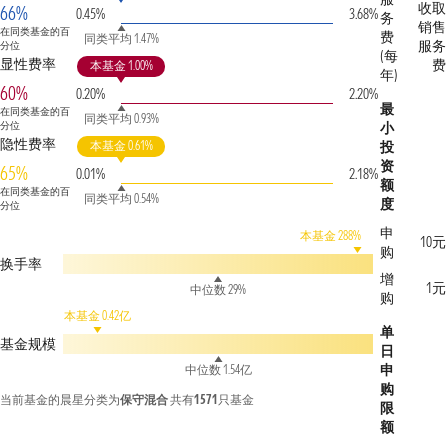
收取
66%
0.45%
3.68%
务
销售
在同类基金的百
费
同类平均 1.47%
服务
分位
(每
显性费率
费
本基金 1.00%
年)
60%
0.20%
2.20%
最
在同类基金的百
同类平均 0.93%
分位
小
隐性费率
本基金 0.61%
投
资
65%
0.01%
2.18%
额
在同类基金的百
同类平均 0.54%
度
分位
申
本基金 288%
10元
购
换手率
增
1元
中位数 29%
购
本基金 0.42亿
单
基金规模
日
申
中位数 1.54亿
购
当前基金的晨星分类为
保守混合
共有
1571
只基金
限
额