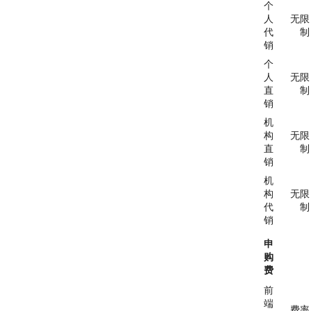
个
人
无限
代
制
销
个
人
无限
直
制
销
机
构
无限
直
制
销
机
构
无限
代
制
销
申
购
费
前
端
费率