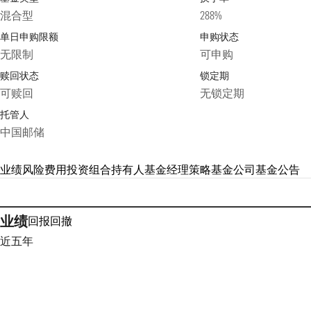
混合型
288%
单日申购限额
申购状态
无限制
可申购
赎回状态
锁定期
可赎回
无锁定期
托管人
中国邮储
业绩
风险
费用
投资组合
持有人
基金经理
策略
基金公司
基金公告
业绩
回报
回撤
近五年