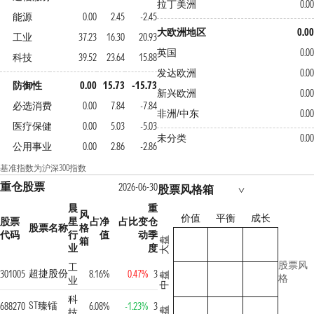
拉丁美洲
0.00
能源
0.00
2.45
-2.45
大欧洲地区
0.00
工业
37.23
16.30
20.93
英国
0.00
科技
39.52
23.64
15.88
发达欧洲
0.00
防御性
0.00
15.73
-15.73
新兴欧洲
0.00
必选消费
0.00
7.84
-7.84
非洲/中东
0.00
医疗保健
0.00
5.03
-5.03
未分类
0.00
公用事业
0.00
2.86
-2.86
基准指数为沪深300指数
重仓股票
2026-06-30
股票风格箱
晨
重
风
价值
平衡
成长
股票
星
占净
占比变
仓
股票名称
格
代码
行
值
动
季
箱
大盘
业
度
股票风
工
超捷股份
301005
8.16%
0.47%
3
中盘
格
业
科
ST臻镭
688270
6.08%
-1.23%
3
技