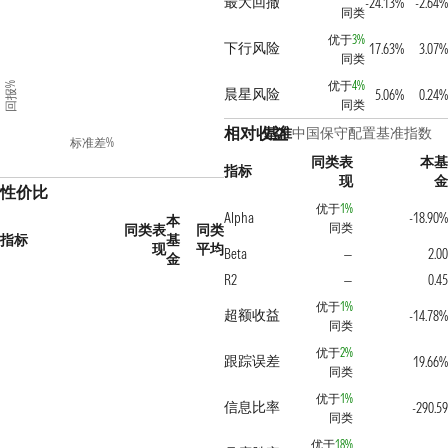
最大回撤
-24.13%
-2.64%
同类
优于
3%
下行风险
17.63%
3.07%
同类
优于
4%
回报%
晨星风险
5.06%
0.24%
同类
相对收益
基准
中国保守配置基准指数
标准差%
同类表
本基
指标
现
金
性价比
优于
1%
Alpha
-18.90%
本
同类
同类表
同类
指标
基
现
平均
Beta
2.00
—
金
R2
0.45
—
优于
1%
超额收益
-14.78%
同类
优于
2%
跟踪误差
19.66%
同类
优于
1%
信息比率
-290.59
同类
优于
18%