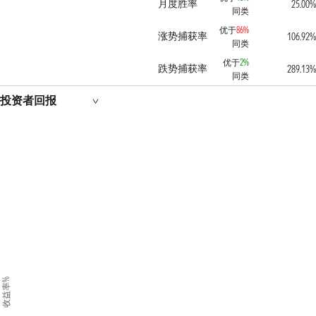
月度胜率
25.00%
同类
优于
86%
涨势捕获率
106.92%
同类
优于
2%
跌势捕获率
289.13%
同类
投资者回报
收益率%