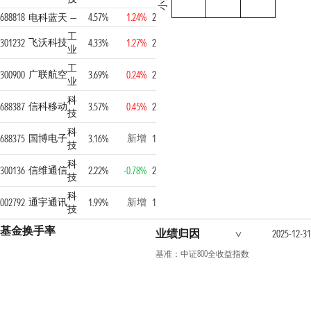
小盘
688818
电科蓝天
—
4.57%
1.24%
2
工
飞沃科技
301232
4.33%
1.27%
2
业
工
广联航空
300900
3.69%
0.24%
2
业
科
信科移动
688387
3.57%
0.45%
2
技
科
国博电子
新增
688375
3.16%
1
技
科
信维通信
300136
2.22%
-0.78%
2
技
科
通宇通讯
新增
002792
1.99%
1
技
基金换手率
业绩归因
2025-12-31
基准：中证800全收益指数