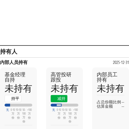
持有人
内部人员持有
2025-12-31
基金经理
高管投研
内部员工
自持
跟投
持有
未持有
未持有
未持有
本期
上期
持平
减持
占总份额比例
—
估算金额
—
无
0-10
10-50
50-
>100
无
0-10
10-50
50-
>100
万
万
100
万
万
万
100
万
万
万
份
份
份
份
份
份
份
份