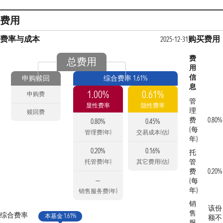
费用
费率与成本
购买费用
2025-12-31
费
总费用
用
信
申购赎回
综合费率 1.61%
息
1.00%
0.61%
申购费
管
显性费率
隐性费率
理
赎回费
费
0.80%
0.80%
0.45%
(每
管理费(年)
交易成本(估)
年)
0.20%
0.16%
托
管
托管费(年)
其它费用(估)
费
0.20%
—
(每
年)
销售服务费(年)
销
该份
售
综合费率
本基金 1.61%
额不
服