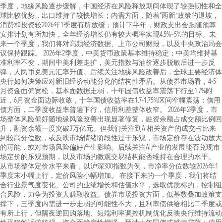
季度，地缘风险逐步缓解，中国经济在风险释放期间体现了较强韧性和全
球比较优势，出口维持了较快增长；内需方面，随着“两新”政策的退坡，
消费和投资较2026年1季度有所放缓；预计下半年，财政支出会跟随预算
安排计划有所加快，全年经济增长仍有较大概率实现4.5%~5%的目标。未
来一个季度，我们将对高频经济数据、上市公司财报，以及中央政治局会
议保持跟踪。 2026年2季度，中美货币政策基本维持稳定；中美均维持基
准利率不变，期间中美利差走扩，美元指数与油价逐步脱敏后进一步反
弹，人民币兑美元汇率升值。后续关注地缘风险改善后，全球主要经济体
央行如何决策应对新旧经济动能分化的结构性矛盾。从债券市场看，4-5
月资金面偏宽松，基本面数据走弱，十年国债收益率震荡下行至1.7%附
近，6月资金面边际收敛，十年国债收益率在1.7-1.75%区间窄幅震荡；信用
债方面，二季度收益率普遍下行，信用利差整体收窄。 2026年2季度，市
场整体风险偏好随地缘风险改善出现显著修复，融资余额占成交额比例回
升，融资余额一度突破3万亿元。但我们关注到AI相关资产的成交占比来
到较高分位数，或反映市场情绪阶段性过于乐观，市场定价存在波动放大
的可能，或对市场风险偏好产生影响。后续关注AI产业的发展能否兑现市
场定价的乐观预期，以及市场的微观交易结构能否维持在合理的水平。
从市场整体定价水平来看，以沪深300指数为例，市净率分位数较2026年1
季度末小幅上行，定价风险小幅增加。 在接下来的一个季度，我们将结
合行业景气度变化、公司的业绩增长和估值水平，选取优质标的，控制组
合风险，力争为投资人赚取收益。债券市场投资方面，低基数叠加政策支
撑下，三季度内需进一步走弱的可能性不大，且利率债供给相比二季度或
有所上行，但隔夜逆回购落地、短端利率调控机制优化反映央行维持流动