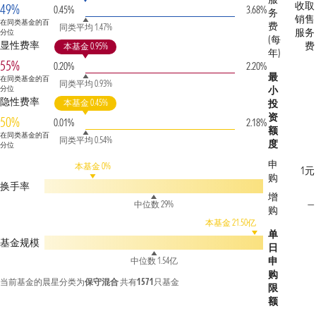
收取
49%
0.45%
3.68%
务
销售
在同类基金的百
费
同类平均 1.47%
服务
分位
(每
显性费率
费
本基金 0.95%
年)
55%
0.20%
2.20%
最
在同类基金的百
同类平均 0.93%
分位
小
隐性费率
本基金 0.45%
投
资
50%
0.01%
2.18%
额
在同类基金的百
同类平均 0.54%
度
分位
申
本基金 0%
1元
购
换手率
增
—
中位数 29%
购
本基金 21.50亿
单
基金规模
日
申
中位数 1.54亿
购
当前基金的晨星分类为
保守混合
共有
1571
只基金
限
额