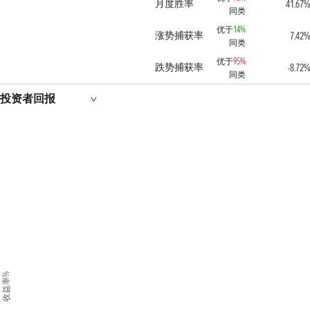
月度胜率
41.67%
同类
优于
14%
涨势捕获率
7.42%
同类
优于
95%
跌势捕获率
-8.72%
同类
投资者回报
收益率%