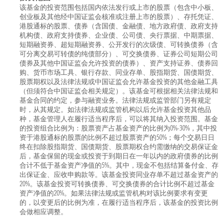
该基金的投资范围包括国内依法发行或上市的股票（包含中小板、
创业板及其他经中国证监会核准或注册上市的股票）、存托凭证、
港股通标的股票、债券（含国债、金融债、地方政府债、政府支持
机构债、政府支持债券、企业债、公司债、央行票据、中期票据、
短期融资券、超短期融资券、公开发行的次级债、可转换债券（含
可分离交易可转债的纯债部分）、可交换债券、证券公司短期公司
债券及其他中国证监会允许投资的债券）、资产支持证券、债券回
购、货币市场工具、银行存款、同业存单、股指期货、国债期货、
股票期权以及法律法规或中国证监会允许基金投资的其他金融工具
（但须符合中国证监会相关规定）。该基金可根据相关法律法规和
基金合同的约定，参与融资业务。法律法规或监管部门另有规定
时，从其规定。如法律法规或监管机构以后允许基金投资其他品
种，基金管理人在履行适当程序后，可以将其纳入投资范围。基金
的投资组合比例为：股票资产占基金资产的比例为0%-30%，其中投
资于港股通标的股票的比例不超过股票资产的50%；每个交易日日
终在扣除股指期货、国债期货、股票期权合约需缴纳的交易保证金
后，基金保留的现金或投资于到期日在一年以内的政府债券的比例
合计不低于基金资产净值的5%。其中，现金不包括结算备付金、存
出保证金、应收申购款等。该基金投资同业存单不超过基金资产的
20%。该基金投资可转换债券、可交换债券的合计比例不超过基金
资产净值的20%。如果法律法规或监管机构对该比例要求有变更
的，以变更后的比例为准，在履行适当程序后，该基金的投资比例
会做相应调整。