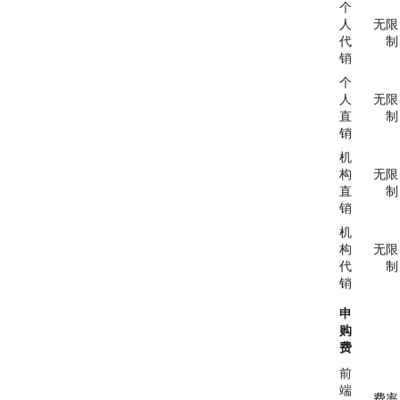
个
人
无限
代
制
销
个
人
无限
直
制
销
机
构
无限
直
制
销
机
构
无限
代
制
销
申
购
费
前
端
费率