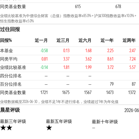
同类基金数量
615
678
业绩比较基准为中债综合财富（总值）指数收益率x85.0% + 沪深300指数收益率x10.0% +
恒生指数收益率x5.0%
过往回报
回报%
近一月
近三月
近六月
近一年
近两年
本基金
-0.58
0.13
1.68
2.25
2.47
同类平均
0.81
3.37
3.62
8.61
7.24
业绩比较基准
-0.14
1.81
1.99
3.72
5.57
4
4
4
四分位排名
—
—
—
百分位排名
—
—
—
79
87
同类基金数量
1721
1675
1567
1473
1372
业绩数据截至2026-06-30，业绩不足1年不进行排名，业绩超过1年为年化值
晨星评级
2026-06
最新三年评级
1星
最新五年评级
最新十年评级
—