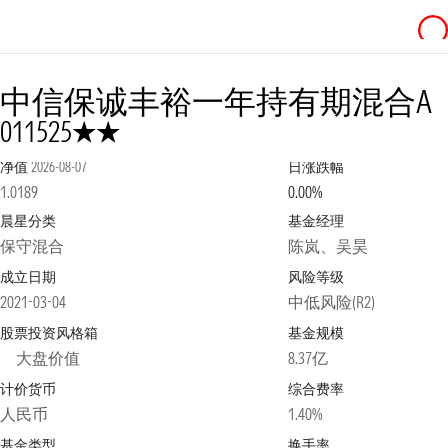
中信保诚丰裕一年持有期混合A
2星
011525
净值
2026-08-07
日涨跌幅
1.0189
0.00%
晨星分类
基金经理
保守混合
陈岚、吴昊
成立日期
风险等级
2021-03-04
中低风险(R2)
股票投资风格箱
基金规模
大盘价值
8.37亿
计价货币
综合费率
人民币
1.40%
基金类型
换手率