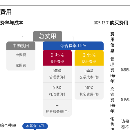
费用
费率与成本
购买费用
2025-12-31
费
总费用
用
信
申购赎回
综合费率 1.40%
息
0.95%
0.45%
申购费
管
显性费率
隐性费率
理
赎回费
费
0.80%
0.80%
0.44%
(每
管理费(年)
交易成本(估)
年)
0.15%
0.01%
托
管
托管费(年)
其它费用(估)
费
0.15%
—
(每
年)
销售服务费(年)
销
该份
售
综合费率
本基金 1.40%
额不
服