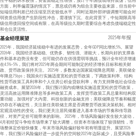
性平稳的诉求较强，资金面稳定性增强，预计十年国债或维持震荡；信用
方面，利率偏震荡的情况下，票息或仍将为组合主要收益来源，但当前中
短端信用利差已经压缩至历史较低水平，同时近期外部评级调整可能会对
弱资质信用债产生阶段性冲击，需谨慎下沉。在此背景下，中短期限高等
级信用债回报空间或有限，在高等级拉久期时需要综合考虑负债端稳定性
和仓位灵活性。
2025年年报
基金经理展望
2025年，我国经济延续稳中有进的发展态势，全年GDP同比增长5%。展望
2026年，我国经济基础稳、优势多、韧性强、潜能大，长期向好的支撑条
件和基本趋势没有变，但可能仍存在供强需弱等挑战，预计全年经济增速
在4.5%~5%，我们将对2025年两会期间可能制定的经济增长目标和相关财
政、货币政策保持关注。 2025年，多数发达国家延续降息周期，美联储全
年降息75bps；我国央行实施适度宽松的货币政策，下调政策利率、结构
性货币政策工具利率和个人住房公积金贷款利率，有力支持降低社会综合
融资成本。展望2026年，我们预计国内或继续实施适度宽松的货币政策，
灵活高效运用降准降息等多种政策工具，发挥货币政策工具总量和结构双
重功能，加强对扩大内需、科技创新的金融支持；美联储降息节奏和幅度
仍存在不确定性，关注新任美联储主席是否调整货币政策决策机制。相对
宏观流动性的变化，我们更关注居民储蓄进入基本市场的节奏和传导路
径，对资产定价可能带来的影响。 2025年，市场风险偏好发生较大波动，
4月初经贸斗争给市场带来了较大调整，但资本市场体现了较强韧性，市
场整体定价较快修复，年末市场风险偏好较年初有明显提升。展望2026
年，我们预计风险偏好进一步提升的空间较2025年边际减少，且受风险事