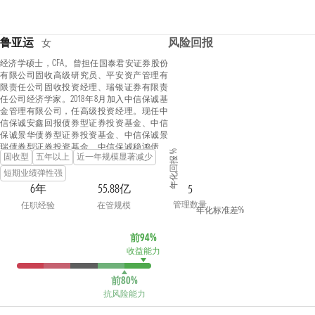
鲁亚运
风险回报
女
经济学硕士，CFA。曾担任国泰君安证券股份
有限公司固收高级研究员、平安资产管理有
限责任公司固收投资经理、瑞银证券有限责
任公司经济学家。2018年8月加入中信保诚基
金管理有限公司，任高级投资经理。现任中
信保诚安鑫回报债券型证券投资基金、中信
保诚景华债券型证券投资基金、中信保诚景
瑞债券型证券投资基金、中信保诚稳鸿债券
年化回报 %
固收型
五年以上
近一年规模显著减少
型证券投资基金、中信保诚景丰债券型证券
投资基金、中信保诚嘉丰一年定期开放债券
短期业绩弹性强
型发起式证券投资基金、中信保诚丰裕一年
6年
55.88亿
5
持有期混合型证券投资基金、中信保诚嘉盛
管理数量
任职经验
在管规模
三个月定期开放债券型证券投资基金的基金
年化标准差%
经理。
前94%
收益能力
前80%
抗风险能力