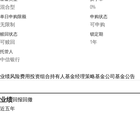
混合型
0%
单日申购限额
申购状态
无限制
可申购
赎回状态
锁定期
可赎回
1年
托管人
中信银行
业绩
风险
费用
投资组合
持有人
基金经理
策略
基金公司
基金公告
业绩
回报
回撤
近五年