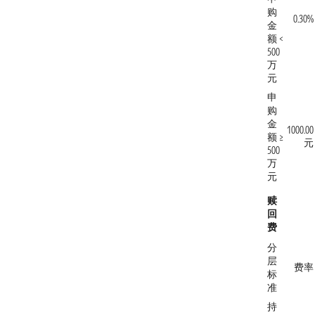
购
0.30%
金
额 <
500
万
元
申
购
金
1000.00
额 ≥
元
500
万
元
赎
回
费
分
层
费率
标
准
持