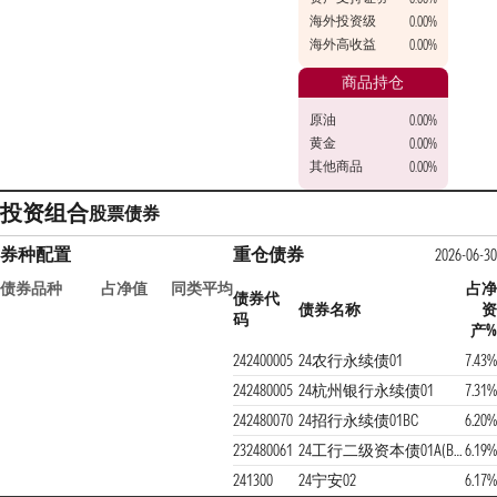
海外投资级
0.00%
海外高收益
0.00%
商品持仓
原油
0.00%
黄金
0.00%
其他商品
0.00%
投资组合
股票
债券
券种配置
重仓债券
2026-06-30
债券品种
占净值
同类平均
占净
债券代
债券名称
资
码
产%
242400005
24农行永续债01
7.43%
242480005
24杭州银行永续债01
7.31%
242480070
24招行永续债01BC
6.20%
232480061
24工行二级资本债01A(BC)
6.19%
241300
24宁安02
6.17%