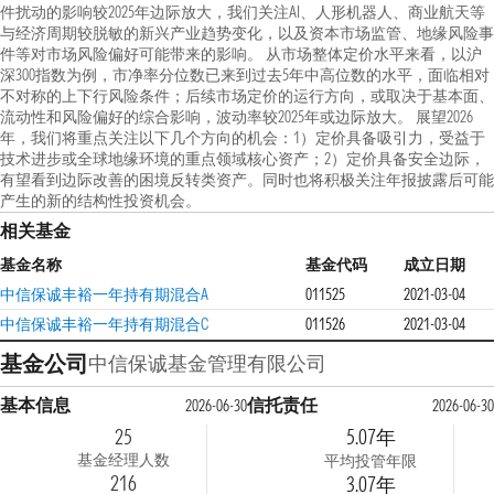
件扰动的影响较2025年边际放大，我们关注AI、人形机器人、商业航天等
与经济周期较脱敏的新兴产业趋势变化，以及资本市场监管、地缘风险事
件等对市场风险偏好可能带来的影响。 从市场整体定价水平来看，以沪
深300指数为例，市净率分位数已来到过去5年中高位数的水平，面临相对
不对称的上下行风险条件；后续市场定价的运行方向，或取决于基本面、
流动性和风险偏好的综合影响，波动率较2025年或边际放大。 展望2026
年，我们将重点关注以下几个方向的机会：1）定价具备吸引力，受益于
技术进步或全球地缘环境的重点领域核心资产；2）定价具备安全边际，
有望看到边际改善的困境反转类资产。同时也将积极关注年报披露后可能
产生的新的结构性投资机会。
相关基金
基金名称
基金代码
成立日期
中信保诚丰裕一年持有期混合A
011525
2021-03-04
中信保诚丰裕一年持有期混合C
011526
2021-03-04
基金公司
中信保诚基金管理有限公司
基本信息
信托责任
2026-06-30
2026-06-30
25
5.07年
基金经理人数
平均投管年限
216
3.07年