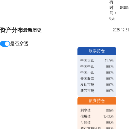
有
时
0.00%
间 <
0天
资产分布
最新
历史
2025-12-31
是否穿透
股票持仓
中国大盘
11.73%
中国中盘
0.00%
中国小盘
0.00%
美国股票
0.00%
发达市场
0.00%
新兴市场
0.00%
债券持仓
利率债
8.87%
信用债
104.30%
可转债
0.00%
资产支持证券
0.00%