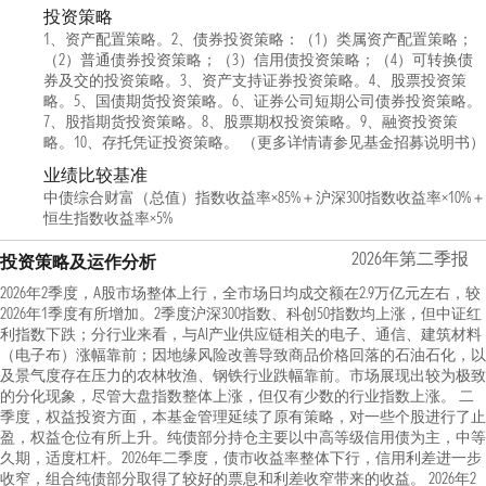
投资策略
1、资产配置策略。2、债券投资策略：（1）类属资产配置策略；
（2）普通债券投资策略；（3）信用债投资策略；（4）可转换债
券及交的投资策略。3、资产支持证券投资策略。4、股票投资策
略。5、国债期货投资策略。6、证券公司短期公司债券投资策略。
7、股指期货投资策略。8、股票期权投资策略。9、融资投资策
略。10、存托凭证投资策略。 （更多详情请参见基金招募说明书）
业绩比较基准
中债综合财富（总值）指数收益率×85%＋沪深300指数收益率×10%＋
恒生指数收益率×5%
2026年第二季报
投资策略及运作分析
2026年2季度，A股市场整体上行，全市场日均成交额在2.9万亿元左右，较
2026年1季度有所增加。2季度沪深300指数、科创50指数均上涨，但中证红
利指数下跌；分行业来看，与AI产业供应链相关的电子、通信、建筑材料
（电子布）涨幅靠前；因地缘风险改善导致商品价格回落的石油石化，以
及景气度存在压力的农林牧渔、钢铁行业跌幅靠前。市场展现出较为极致
的分化现象，尽管大盘指数整体上涨，但仅有少数的行业指数上涨。 二
季度，权益投资方面，本基金管理延续了原有策略，对一些个股进行了止
盈，权益仓位有所上升。纯债部分持仓主要以中高等级信用债为主，中等
久期，适度杠杆。2026年二季度，债市收益率整体下行，信用利差进一步
收窄，组合纯债部分取得了较好的票息和利差收窄带来的收益。 2026年2