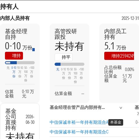
持有人
内部人员持有
2025-12-31
基金经理
高管投研
内部员工
自持
跟投
持有
0-10
5.1
未持有
万份
万份
本期
上期
增持
2594249.
增持
持平
占总份额
无
0-10
10-50
50-
>100
0.00%
无
0-10
10-50
50-
>100
比例
万
万
100
万
万
万
100
万
估算金
5.1 万
万
份
份
份
万
份
份
份
额
元
份
份
估算
0-10 万
估算金额
—
金额
元
基金经理在管产品内部持有信息
基
基金
2
公司
2026-
直接
06-30
中信保诚丰裕一年持有期混合A
0
本基金
持有
中信保诚丰裕一年持有期混合C
未持有