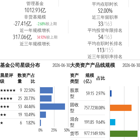
管理基金
平均在职时长
1012.93亿
52.00%
非货基规模
近三年留职率
-27.41亿
33
/163
较上期
-2.68%
近一年规模增长
平均投管年限排名
317.06亿
54
/163
较上期
34.92%
平均在职时长排名
近三年规模增长
113
/155
近三年留职率排名
基金公司星级分布
大类资产产品线规模
2026-06-30
2026-06-30
晨星评
数
资产占
资产
规模
占比
级
量
比
类型
（亿）
9
22.50%
股票
59.15
2.97%
型
25
20.73%
固收
53
44.46%
757.72
38.08%
型
19
10.49%
混合
191.85
9.64%
6
1.82%
型
0%
25%
50%
货币
977.11
49.10%