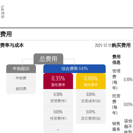
收益率%
费用
费率与成本
购买费用
2025-12-31
费用
总费用
信息
申购赎回
综合费率 0.41%
管理
费
0.35%
0.06%
申购费
0.30%
(每
显性费率
隐性费率
年)
赎回费
0.30%
0.05%
托管
管理费(年)
交易成本(估)
费
0.05%
(每
0.05%
0.01%
年)
托管费(年)
其它费用(估)
该份
销售
额不
服务
—
收取