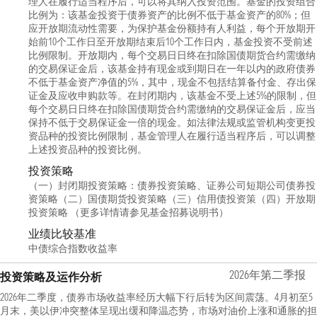
理人在履行适当程序后，可以将其纳入投资范围。基金的投资组合
比例为：该基金投资于债券资产的比例不低于基金资产的80%；但
应开放期流动性需要，为保护基金份额持有人利益，每个开放期开
始前10个工作日至开放期结束后10个工作日内，基金投资不受前述
比例限制。开放期内，每个交易日日终在扣除国债期货合约需缴纳
的交易保证金后，该基金持有现金或到期日在一年以内的政府债券
不低于基金资产净值的5%，其中，现金不包括结算备付金、存出保
证金及应收申购款等。在封闭期内，该基金不受上述5%的限制，但
每个交易日日终在扣除国债期货合约需缴纳的交易保证金后，应当
保持不低于交易保证金一倍的现金。如法律法规或监管机构变更投
资品种的投资比例限制，基金管理人在履行适当程序后，可以调整
上述投资品种的投资比例。
投资策略
（一）封闭期投资策略：债券投资策略、证券公司短期公司债券投
资策略（二）国债期货投资策略（三）信用债投资策（四）开放期
投资策略 （更多详情请参见基金招募说明书）
业绩比较基准
中债综合指数收益率
2026年第二季报
投资策略及运作分析
2026年二季度，债券市场收益率经历大幅下行后转为区间震荡。4月初至5
月末，美以伊冲突整体呈现出缓和降温态势，市场对油价上涨和通胀的担