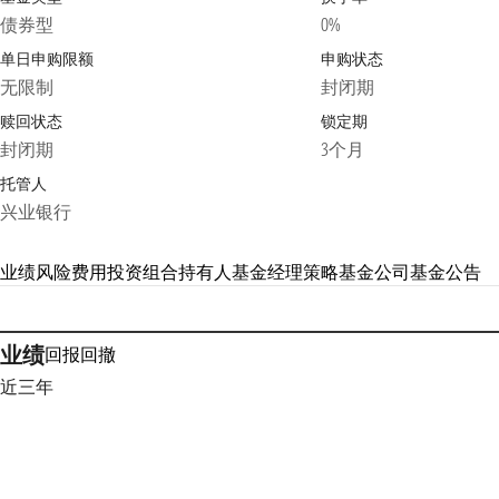
债券型
0%
单日申购限额
申购状态
无限制
封闭期
赎回状态
锁定期
封闭期
3个月
托管人
兴业银行
业绩
风险
费用
投资组合
持有人
基金经理
策略
基金公司
基金公告
业绩
回报
回撤
近三年