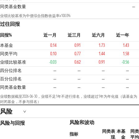
同类基金数量
—
业绩比较基准为中债综合指数收益率x100.0%
过往回报
回报%
近一月
近三月
近六月
近一年
本基金
0.14
0.91
1.73
1.43
同类平均
0.10
0.77
1.44
1.58
业绩比较基准
-0.03
0.62
0.91
-0.56
四分位排名
—
—
—
—
百分位排名
—
—
—
—
同类基金数量
—
—
—
—
业绩数据截至2026-06-30，业绩不足1年不进行排名，业绩超过1年为年化值（该基金为
封闭基金，不参与排名）
风险
风险和波动
风险与回报
同类表
本基
同类
指标
现
金
平均