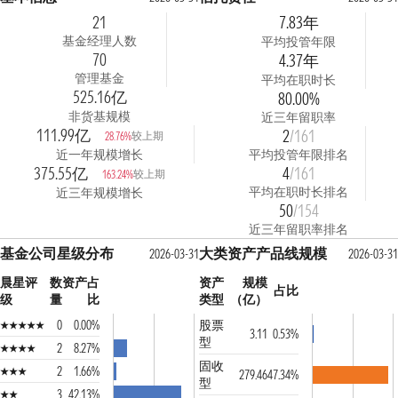
21
7.83年
基金经理人数
平均投管年限
70
4.37年
管理基金
平均在职时长
525.16亿
80.00%
非货基规模
近三年留职率
111.99亿
2
/161
较上期
28.76%
近一年规模增长
平均投管年限排名
375.55亿
4
/161
较上期
163.24%
平均在职时长排名
近三年规模增长
50
/154
近三年留职率排名
基金公司星级分布
大类资产产品线规模
2026-03-31
2026-03-31
晨星评
数
资产占
资产
规模
占比
级
量
比
类型
（亿）
0
0.00%
股票
3.11
0.53%
型
2
8.27%
固收
2
1.66%
279.46
47.34%
型
3
42.13%