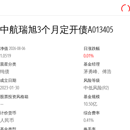
中航瑞旭3个月定开债A
013405
净值
2026-08-06
日涨跌幅
1.0519
0.01%
晨星分类
基金经理
纯债
茅勇峰、傅浩
成立日期
风险等级
2023-01-30
中低风险(R2)
股票投资风格箱
基金规模
—
10.50亿
计价货币
综合费率
人民币
0.41%
基金类型
换手率