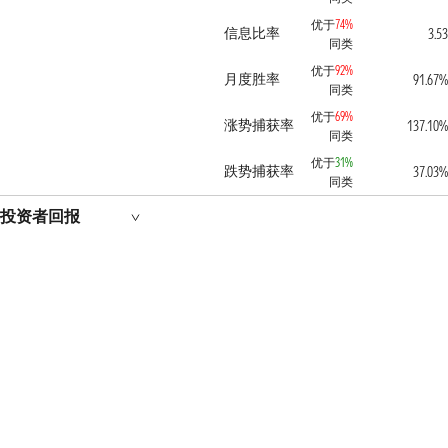
优于
74%
信息比率
3.53
同类
优于
92%
月度胜率
91.67%
同类
优于
69%
涨势捕获率
137.10%
同类
优于
31%
跌势捕获率
37.03%
同类
投资者回报