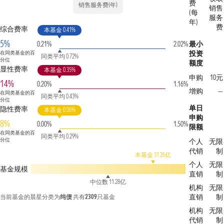
费
销售服务费(年)
销售
(每
服务
年)
费
综合费率
本基金 0.41%
5%
0.21%
2.02%
最小
投资
在同类基金的百
同类平均 0.72%
分位
额度
显性费率
本基金 0.35%
申购
10元
14%
0.20%
1.16%
增购
—
在同类基金的百
同类平均 0.43%
分位
单日
隐性费率
本基金 0.06%
申购
8%
0.00%
1.50%
限额
在同类基金的百
同类平均 0.29%
分位
个人
无限
代销
制
本基金 31.26亿
个人
无限
基金规模
直销
制
中位数 11.28亿
机构
无限
直销
制
当前基金的晨星分类为
纯债
共有
2309
只基金
机构
无限
代销
制