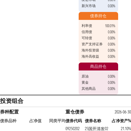
新兴市场
0.00%
债券持仓
利率债
100.01%
信用债
0.00%
可转债
0.00%
资产支持证券
0.00%
海外投资级
0.00%
海外高收益
0.00%
商品持仓
原油
0.00%
黄金
0.00%
其他商品
0.00%
投资组合
券种配置
重仓债券
2026-06-30
债券品种
占净值
同类平均
债券代码
债券名称
占净资产%
09250202
25国开清发02
21.10%