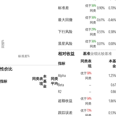
优于
36%
标准差
0.90%
0.70%
同类
优于
36%
最大回撤
-0.61%
-0.46%
同类
优于
29%
下行风险
0.55%
0.38%
同类
优于
36%
回报%
晨星风险
0.01%
0.00%
同类
相对收益
基准
业绩比较基准
标准差%
同类表
本基
指标
现
金
性价比
优于
58%
Alpha
1.25%
本
同类
同类表
同类
指标
基
现
平均
Beta
0.67
—
金
R2
0.86
—
优于
54%
超额收益
1.86%
同类
优于
73%
跟踪误差
0.53%
同类