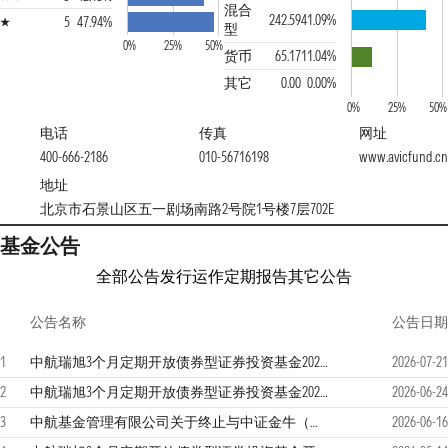
混合
242.59
41.09%
5
47.94%
型
0%
25%
50%
货币
65.17
11.04%
其它
0.00
0.00%
0%
25%
50%
电话
传真
网址
400-666-2186
010-56716198
www.avicfund.cn
地址
北京市石景山区五一剧场南路2号院1号楼7层702E
基金公告
全部公告
发行运作
定期报告
其它公告
公告名称
公告日期
1
中航瑞旭3个月定期开放债券型证券投资基金2026年第二季度报告
2026-07-21
2
中航瑞旭3个月定期开放债券型证券投资基金2026年分红公告
2026-06-24
3
中航基金管理有限公司关于终止与中证金牛（北京）基金销售有限公司销售业务的公告
2026-06-16