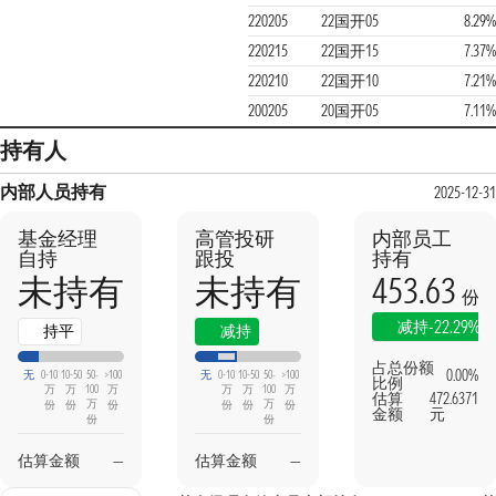
220205
22国开05
8.29%
220215
22国开15
7.37%
220210
22国开10
7.21%
200205
20国开05
7.11%
持有人
内部人员持有
2025-12-31
基金经理
高管投研
内部员工
自持
跟投
持有
453.63
未持有
未持有
份
本期
上期
-22.29%
减持
持平
减持
占总份额
0.00%
无
0-10
10-50
50-
>100
无
0-10
10-50
50-
>100
比例
万
万
100
万
万
万
100
万
估算
472.6371
万
万
份
份
份
份
份
份
金额
元
份
份
估算金额
—
估算金额
—