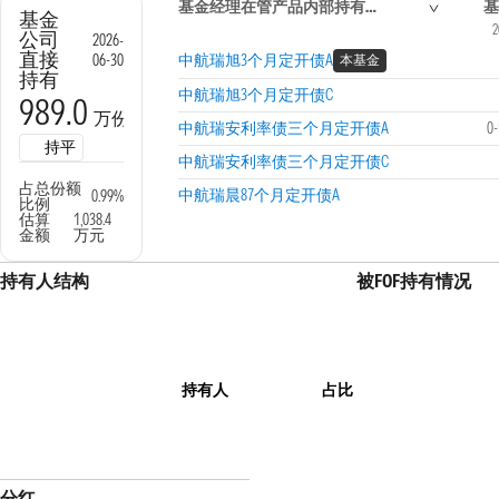
基金经理在管产品内部持有信息
基
基金
2
公司
2026-
直接
06-30
中航瑞旭3个月定开债A
本基金
持有
中航瑞旭3个月定开债C
989.0
万份
中航瑞安利率债三个月定开债A
0
持平
中航瑞安利率债三个月定开债C
占总份额
中航瑞晨87个月定开债A
0.99%
比例
估算
1,038.4
金额
万元
持有人结构
被FOF持有情况
持有人
占比
分红