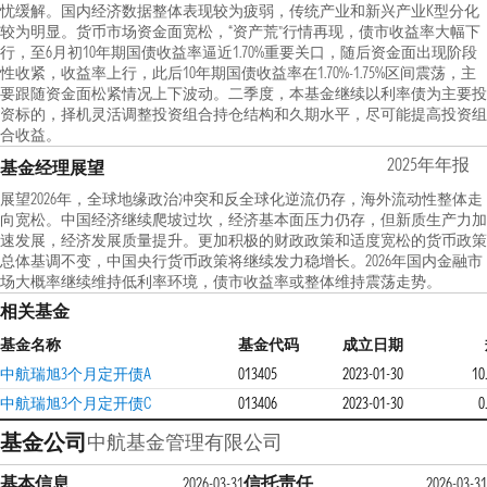
忧缓解。国内经济数据整体表现较为疲弱，传统产业和新兴产业K型分化
较为明显。货币市场资金面宽松，“资产荒”行情再现，债市收益率大幅下
行，至6月初10年期国债收益率逼近1.70%重要关口，随后资金面出现阶段
性收紧，收益率上行，此后10年期国债收益率在1.70%-1.75%区间震荡，主
要跟随资金面松紧情况上下波动。二季度，本基金继续以利率债为主要投
资标的，择机灵活调整投资组合持仓结构和久期水平，尽可能提高投资组
合收益。
2025年年报
基金经理展望
展望2026年，全球地缘政治冲突和反全球化逆流仍存，海外流动性整体走
向宽松。中国经济继续爬坡过坎，经济基本面压力仍存，但新质生产力加
速发展，经济发展质量提升。更加积极的财政政策和适度宽松的货币政策
总体基调不变，中国央行货币政策将继续发力稳增长。2026年国内金融市
场大概率继续维持低利率环境，债市收益率或整体维持震荡走势。
相关基金
基金名称
基金代码
成立日期
中航瑞旭3个月定开债A
013405
2023-01-30
10
中航瑞旭3个月定开债C
013406
2023-01-30
0
基金公司
中航基金管理有限公司
基本信息
信托责任
2026-03-31
2026-03-31