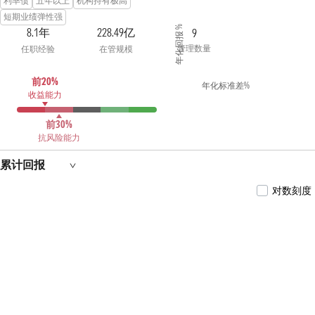
利率债
五年以上
机构持有极高
短期业绩弹性强
年化回报 %
8.1年
228.49亿
9
管理数量
任职经验
在管规模
前20%
年化标准差%
收益能力
前30%
抗风险能力
累计回报
对数刻度