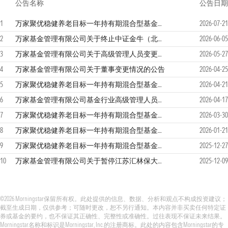
公告名称
公告日期
1
万家聚优稳健养老目标一年持有期混合型基金中基金（FOF）2026年第2季度报告
2026-07-21
2
万家基金管理有限公司关于终止中证金牛（北京）基金销售有限公司办理旗下基金销售业务并为投资者办理相关业务的公告
2026-06-05
3
万家基金管理有限公司关于高级管理人员变更的公告
2026-05-27
4
万家基金管理有限公司关于董事变更情况的公告
2026-04-25
5
万家聚优稳健养老目标一年持有期混合型基金中基金（FOF）2026年第1季度报告
2026-04-21
6
万家基金管理有限公司基金行业高级管理人员变更公告
2026-04-17
7
万家聚优稳健养老目标一年持有期混合型基金中基金（FOF）2025年年度报告
2026-03-30
8
万家聚优稳健养老目标一年持有期混合型基金中基金（FOF）2025年第4季度报告
2026-01-21
9
万家聚优稳健养老目标一年持有期混合型基金中基金（FOF）基金份额持有人大会会议情况的公告
2025-12-27
10
万家基金管理有限公司关于暂停江苏汇林保大基金销售有限公司办理旗下基金相关销售业务的公告
2025-12-09
©2026 Morningstar保留所有权。此处提供的信息、数据、分析和观点不构成投资建议；
截至生成日期，仅供参考；可随时更改，恕不另行通知。本内容并非买卖任何特定证
券或基金的要约，也不保证其正确性、完整性或准确性。过往表现不保证未来结果。
Morningstar名称和标识是Morningstar, Inc.的注册商标。此处的内容包含Morningstar的专