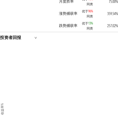
月度胜率
75.00%
同类
优于
96%
涨势捕获率
359.54%
同类
优于
13%
跌势捕获率
257.02%
同类
投资者回报
收益率%