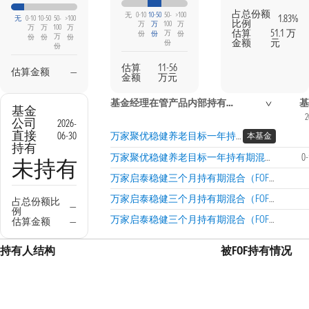
占总份额
无
0-10
10-50
50-
>100
1.83%
无
0-10
10-50
50-
>100
比例
万
万
100
万
万
万
100
万
估算
51.1 万
万
份
份
份
万
份
份
份
金额
元
份
份
估算
11-56
估算金额
—
金额
万元
基金经理在管产品内部持有信息
基
基金
2
公司
2026-
直接
06-30
万家聚优稳健养老目标一年持有期混合（FOF）A
本基金
持有
万家聚优稳健养老目标一年持有期混合（FOF）Y
0
未持有
万家启泰稳健三个月持有期混合（FOF）A
万家启泰稳健三个月持有期混合（FOF）C
占总份额比
—
例
万家启泰稳健三个月持有期混合（FOF）E
估算金额
—
持有人结构
被FOF持有情况