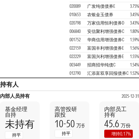
020089
广发纯债债券E
3.75%
010653
农银金玉债券
3.45%
020798
万家信用恒利债券D
3.43%
006840
安信聚利增强债券C
1.80%
001752
华商信用增强债券C
1.59%
022159
富国丰利增强债券E
1.56%
022229
富国兴利增强债券E
1.55%
003449
招商招华纯债C
1.54%
012790
汇添富双享回报债券C
1.52%
持有人
内部人员持有
2025-12-31
基金经理
高管投研
内部员工
自持
跟投
持有
10-50
45.6
未持有
万份
万份
持平
0.17%
增持
持平