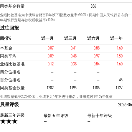
同类基金数量
856
业绩比较基准为中债综合财富(1年以下)指数收益率x90.0% + 同期中国人民银行公布的一
年期银行定期存款税后收益率x10.0%
过往回报
回报%
近一月
近三月
近六月
近一年
本基金
0.07
0.41
0.88
1.60
同类平均
0.09
0.48
0.97
1.50
业绩比较基准
0.12
0.38
0.84
1.60
2
3
四分位排名
—
—
—
百分位排名
—
—
—
45
同类基金数量
1202
1195
1186
1127
业绩数据截至2026-06-30，业绩不足1年不进行排名，业绩超过1年为年化值
晨星评级
2026-06
最新三年评级
最新五年评级
最新十年评级
—
—