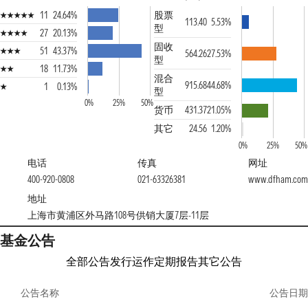
11
24.64%
股票
113.40
5.53%
型
27
20.13%
固收
51
43.37%
564.26
27.53%
型
18
11.73%
混合
915.68
44.68%
1
0.13%
型
0%
25%
50%
货币
431.37
21.05%
其它
24.56
1.20%
0%
25%
50%
电话
传真
网址
400-920-0808
021-63326381
www.dfham.com
地址
上海市黄浦区外马路108号供销大厦7层-11层
基金公告
全部公告
发行运作
定期报告
其它公告
公告名称
公告日期