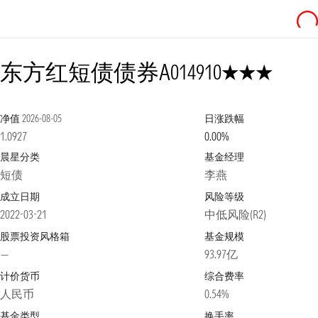
3星
东方红短债债券A
014910
净值
2026-08-05
日涨跌幅
1.0927
0.00%
晨星分类
基金经理
短债
李燕
成立日期
风险等级
2022-03-21
中低风险(R2)
股票投资风格箱
基金规模
—
93.97亿
计价货币
综合费率
人民币
0.54%
基金类型
换手率