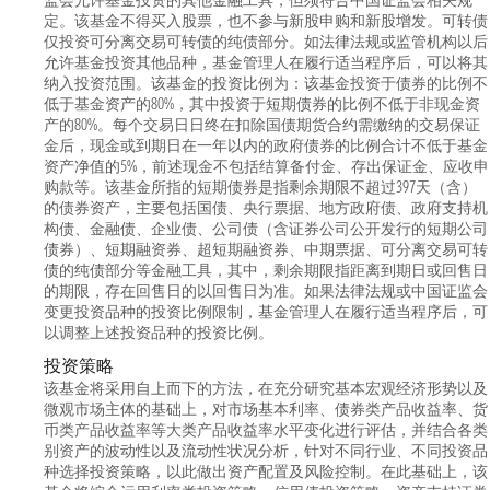
监会允许基金投资的其他金融工具，但须符合中国证监会相关规
定。该基金不得买入股票，也不参与新股申购和新股增发。可转债
仅投资可分离交易可转债的纯债部分。如法律法规或监管机构以后
允许基金投资其他品种，基金管理人在履行适当程序后，可以将其
纳入投资范围。该基金的投资比例为：该基金投资于债券的比例不
低于基金资产的80%，其中投资于短期债券的比例不低于非现金资
产的80%。每个交易日日终在扣除国债期货合约需缴纳的交易保证
金后，现金或到期日在一年以内的政府债券的比例合计不低于基金
资产净值的5%，前述现金不包括结算备付金、存出保证金、应收申
购款等。该基金所指的短期债券是指剩余期限不超过397天（含）
的债券资产，主要包括国债、央行票据、地方政府债、政府支持机
构债、金融债、企业债、公司债（含证券公司公开发行的短期公司
债券）、短期融资券、超短期融资券、中期票据、可分离交易可转
债的纯债部分等金融工具，其中，剩余期限指距离到期日或回售日
的期限，存在回售日的以回售日为准。如果法律法规或中国证监会
变更投资品种的投资比例限制，基金管理人在履行适当程序后，可
以调整上述投资品种的投资比例。
投资策略
该基金将采用自上而下的方法，在充分研究基本宏观经济形势以及
微观市场主体的基础上，对市场基本利率、债券类产品收益率、货
币类产品收益率等大类产品收益率水平变化进行评估，并结合各类
别资产的波动性以及流动性状况分析，针对不同行业、不同投资品
种选择投资策略，以此做出资产配置及风险控制。在此基础上，该