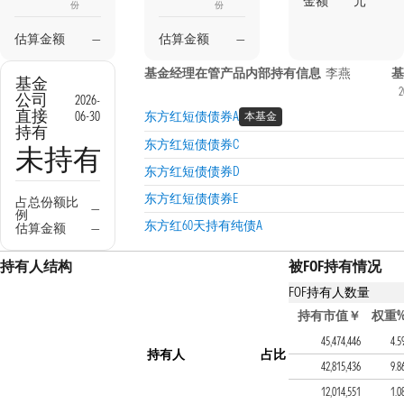
金额
元
份
份
估算金额
—
估算金额
—
基金经理在管产品内部持有信息
李燕
基
基金
2
公司
2026-
直接
06-30
东方红短债债券A
本基金
持有
东方红短债债券C
未持有
东方红短债债券D
东方红短债债券E
占总份额比
—
例
东方红60天持有纯债A
估算金额
—
持有人结构
被FOF持有情况
FOF持有人数量
持有该基金的FOF产
持有市值￥
权重
东方红欣和平衡两年混合 
45,474,446
4.5
持有人
占比
嘉实领航资产配置混合（
42,815,436
9.8
中欧预见养老2035三年混合
12,014,551
1.0