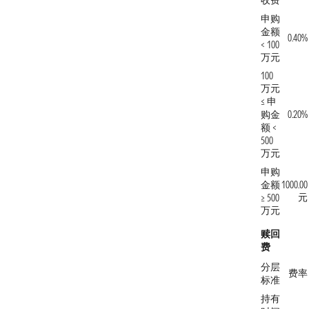
收费
申购
金额
0.40%
< 100
万元
100
万元
≤ 申
购金
0.20%
额 <
500
万元
申购
金额
1000.00
元
≥ 500
万元
赎回
费
分层
费率
标准
持有