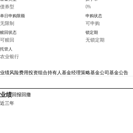
债券型
0%
单日申购限额
申购状态
无限制
可申购
赎回状态
锁定期
可赎回
无锁定期
托管人
农业银行
业绩
风险
费用
投资组合
持有人
基金经理
策略
基金公司
基金公告
业绩
回报
回撤
近三年