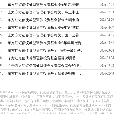
1
东方红短债债券型证券投资基金2026年第2季度报告
2026-07-21
2
上海东方证券资产管理有限公司关于终止中证金牛（北京）基金销售有限公司基金销售业务的公告
2026-07-03
3
东方红短债债券型证券投资基金暂停大额申购（含转换转入、定期定额投资）业务的公告
2026-04-29
4
东方红短债债券型证券投资基金2026年第1季度报告
2026-04-22
5
上海东方证券资产管理有限公司关于旗下公募基金在直销平台开展费率优惠活动的公告
2026-04-15
6
东方红短债债券型证券投资基金2025年年度报告
2026-03-31
7
东方红短债债券型证券投资基金（A类份额）基金产品资料概要更新
2026-03-04
8
东方红短债债券型证券投资基金招募说明书（更新）（2026年第2号）
2026-03-04
9
关于东方红短债债券型证券投资基金基金经理变更的公告
2026-02-28
10
东方红短债债券型证券投资基金招募说明书（更新）（2026年第1号）
2026-02-13
©2026 Morningstar保留所有权。此处提供的信息、数据、分析和观点不构成投资建议；
截至生成日期，仅供参考；可随时更改，恕不另行通知。本内容并非买卖任何特定证
券或基金的要约，也不保证其正确性、完整性或准确性。过往表现不保证未来结果。
Morningstar名称和标识是Morningstar, Inc.的注册商标。此处的内容包含Morningstar的专
有资料；未经Morningstar事先书面同意，不得以任何方式复制、转载或以其他方式使
用本文档的全部或部分内容。投资人应当认真阅读《基金合同》、《招募说明书》等