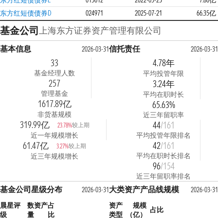
东方红短债债券E
015612
2022-05-23
7.86亿
东方红短债债券D
024971
2025-07-21
66.35亿
基金公司
上海东方证券资产管理有限公司
基本信息
信托责任
2026-03-31
2026-03-31
33
4.78年
基金经理人数
平均投管年限
257
3.24年
管理基金
平均在职时长
1617.89亿
65.63%
非货基规模
近三年留职率
319.99亿
44
/161
较上期
23.78%
近一年规模增长
平均投管年限排名
61.47亿
42
/161
较上期
3.27%
平均在职时长排名
近三年规模增长
96
/154
近三年留职率排名
基金公司星级分布
大类资产产品线规模
2026-03-31
2026-03-31
晨星评
数
资产占
资产
规模
占比
级
量
比
类型
（亿）