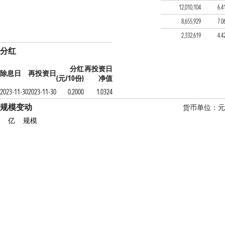
中欧预见稳健养老目标一
12,010,104
6.4
东方红欣和积极3个月持有
8,655,929
7.0
汇丰晋信养老目标日期20
2,332,619
4.4
分红
分红
再投资日
除息日
再投资日
(元/10份)
净值
2023-11-30
2023-11-30
0.2000
1.0324
规模变动
货币单位：元
亿
规模