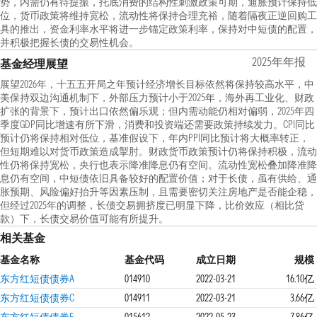
势，内需仍有待提振，托底消费的结构性刺激政策可期，通胀预计保持低
位，货币政策将维持宽松，流动性将保持合理充裕，随着隔夜正逆回购工
具的推出，资金利率水平将进一步锚定政策利率，保持对中短债的配置，
并积极把握长债的交易性机会。
2025年年报
基金经理展望
展望2026年，十五五开局之年预计经济增长目标依然将保持较高水平，中
美保持双边沟通机制下，外部压力预计小于2025年，海外再工业化、财政
扩张的背景下，预计出口依然偏乐观；但内需动能仍相对偏弱，2025年四
季度GDP同比增速有所下滑，消费和投资端还需要政策持续发力。CPI同比
预计仍将保持相对低位，基准假设下，年内PPI同比预计将大概率转正，
但短期难以对货币政策造成掣肘。财政货币政策预计仍将保持积极，流动
性仍将保持宽松，央行也表示降准降息仍有空间。流动性宽松叠加降准降
息仍有空间，中短债依旧具备较好的配置价值；对于长债，虽有供给、通
胀预期、风险偏好抬升等因素压制，且需要密切关注房地产是否能企稳，
但经过2025年的调整，长债交易拥挤度已明显下降，比价效应（相比贷
款）下，长债交易价值可能有所提升。
相关基金
基金名称
基金代码
成立日期
规模
东方红短债债券A
014910
2022-03-21
16.10亿
东方红短债债券C
014911
2022-03-21
3.66亿