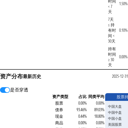
时间
1.50%
< 7
天
7天
≤ 持
有时
0.10%
间 <
30天
持有
时间
0.00%
≥ 30
天
资产分布
最新
历史
2025-12-31
是否穿透
资产类型
占比
同类平均
股票
股票
0.00%
0.00%
中国大盘
债券
93.46%
89.03%
中国中盘
现金
0.44%
18.80%
中国小盘
商品
0.00%
0.00%
美国股票