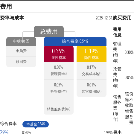
费用
费率与成本
购买费用
2025-12-31
费用
总费用
信息
申购赎回
综合费率 0.54%
管理
费
0.35%
0.19%
申购费
0.30%
(每
显性费率
隐性费率
年)
赎回费
0.30%
0.17%
托管
管理费(年)
交易成本(估)
费
0.05%
(每
0.05%
0.01%
年)
托管费(年)
其它费用(估)
该份
销售
额不
服务
—
收取
费
销售服务费(年)
销售
(每
服务
年)
费
综合费率
本基金 0.54%
29%
0.20%
1.99%
最小