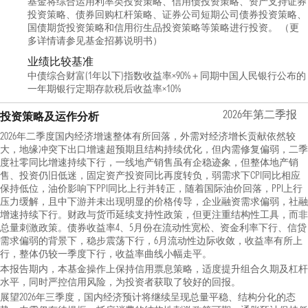
基金将综合运用利率类投资策略、信用债投资策略、资产支持证券
投资策略、债券回购杠杆策略、证券公司短期公司债券投资策略、
国债期货投资策略和信用衍生品投资策略等策略进行投资。 （更
多详情请参见基金招募说明书）
业绩比较基准
中债综合财富(1年以下)指数收益率×90%＋同期中国人民银行公布的
一年期银行定期存款税后收益率×10%
2026年第二季报
投资策略及运作分析
2026年二季度国内经济增速整体有所回落，外需对经济增长贡献依然较
大，地缘冲突下出口增速超预期且结构持续优化，但内需修复偏弱，二季
度社零同比增速持续下行，一线地产销售虽有企稳迹象，但整体地产销
售、投资仍旧低迷，固定资产投资同比再度转负，弱需求下CPI同比相应
保持低位，油价影响下PPI同比上行并转正，随着国际油价回落，PPI上行
压力缓解，且中下游并未出现明显的价格传导，企业融资需求偏弱，社融
增速持续下行。财政与货币延续支持性政策，但更注重结构性工具，而非
总量刺激政策。债券收益率4、5月份在流动性宽松、资金利率下行、信贷
需求偏弱的背景下，稳步震荡下行，6月流动性边际收敛，收益率有所上
行，整体仍较一季度下行，收益率曲线小幅走平。
本报告期内，本基金操作上保持信用票息策略，适度提升组合久期及杠杆
水平，同时严控信用风险，为投资者获取了较好的回报。
展望2026年三季度，国内经济预计将继续呈现总量平稳、结构分化的态