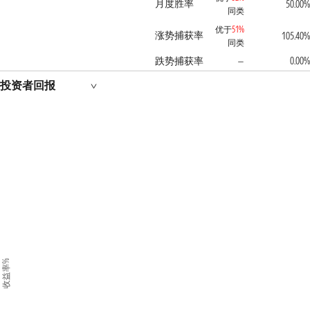
月度胜率
50.00%
同类
优于
51%
涨势捕获率
105.40%
同类
跌势捕获率
0.00%
—
投资者回报
收益率%