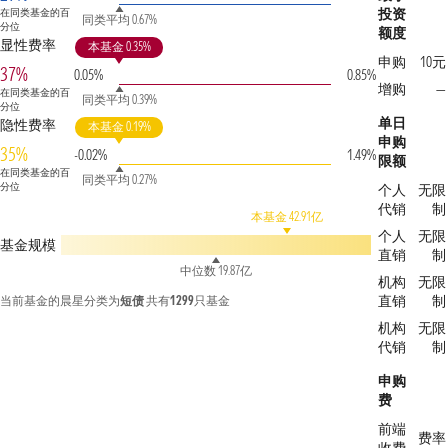
投资
在同类基金的百
同类平均 0.67%
分位
额度
显性费率
本基金 0.35%
申购
10元
37%
0.05%
0.85%
增购
—
在同类基金的百
同类平均 0.39%
分位
单日
隐性费率
本基金 0.19%
申购
35%
-0.02%
1.49%
限额
在同类基金的百
同类平均 0.27%
分位
个人
无限
代销
制
本基金 42.91亿
个人
无限
基金规模
直销
制
中位数 19.87亿
机构
无限
直销
制
当前基金的晨星分类为
短债
共有
1299
只基金
机构
无限
代销
制
申购
费
前端
费率