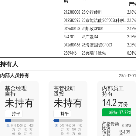
码
产%
212380008
23交行债01
2.18%
012582395
25京能洁能SCP005(科创债)
2.15%
042680158
26邮政CP001
2.13%
524701
26广发D4
2.03%
042680166
26海淀国资CP003
2.03%
2589446
25兴瑞11优先
0.01%
持有人
内部人员持有
2025-12-31
基金经理
高管投研
内部员工
自持
跟投
持有
14.2
未持有
未持有
万份
-37.33%
减持
持平
持平
占总份额
0.01%
无
0-10
10-50
50-
>100
无
0-10
10-50
50-
>100
比例
万
万
100
万
万
万
100
万
估算
15.4 万
万
万
份
份
份
份
份
份