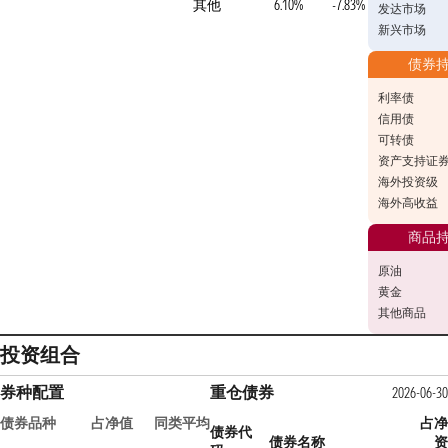
其他
6.10%
-7.83%
发达市场
新兴市场
债券
利率债
信用债
可转债
资产支持证
海外投资级
海外高收益
商品
原油
黄金
其他商品
投资组合
券种配置
重仓债券
2026-06-30
债券品种
占净值
同类平均
占净
债券代
债券名称
资