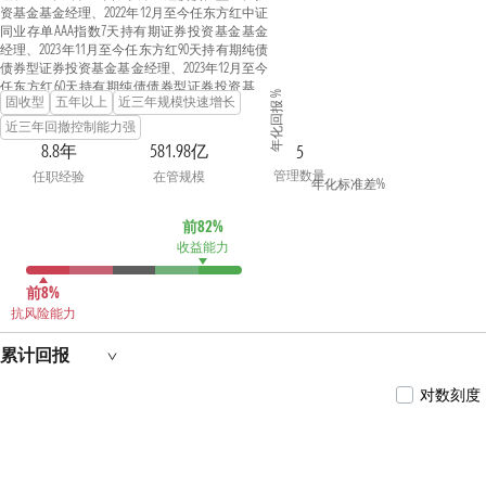
资基金基金经理、2022年12月至今任东方红中证
同业存单AAA指数7天持有期证券投资基金基金
经理、2023年11月至今任东方红90天持有期纯债
债券型证券投资基金基金经理、2023年12月至今
任东方红60天持有期纯债债券型证券投资基金
年化回报 %
固收型
五年以上
近三年规模快速增长
基金经理。东北财经大学金融学硕士。曾任国
信证券股份有限公司电子商务部职员，富国基
近三年回撤控制能力强
金管理有限公司运营部基金会计、基金会计主
8.8年
581.98亿
5
管、总监助理、副总监，上海东方证券资产管
管理数量
任职经验
在管规模
理有限公司固定收益研究部业务总监。具备证
年化标准差%
券投资基金从业资格。
前82%
收益能力
前8%
抗风险能力
累计回报
对数刻度