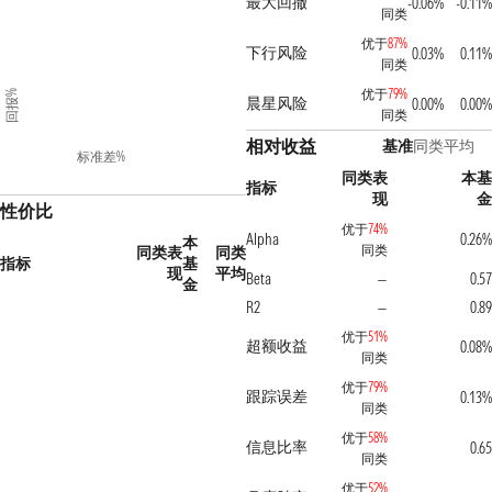
最大回撤
-0.06%
-0.11%
同类
优于
87%
下行风险
0.03%
0.11%
同类
优于
79%
回报%
晨星风险
0.00%
0.00%
同类
相对收益
基准
同类平均
标准差%
同类表
本基
指标
现
金
性价比
优于
74%
Alpha
0.26%
本
同类
同类表
同类
指标
基
现
平均
Beta
0.57
—
金
R2
0.89
—
优于
51%
超额收益
0.08%
同类
优于
79%
跟踪误差
0.13%
同类
优于
58%
信息比率
0.65
同类
优于
52%