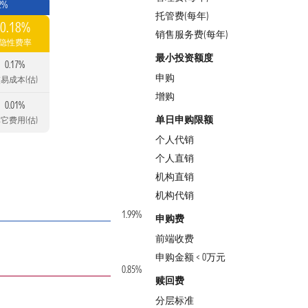
2%
托管费(每年)
0.18%
销售服务费(每年)
隐性费率
最小投资额度
0.17%
申购
易成本(估)
增购
0.01%
单日申购限额
它费用(估)
个人代销
个人直销
机构直销
机构代销
1.99%
申购费
前端收费
申购金额 < 0万元
0.85%
赎回费
分层标准