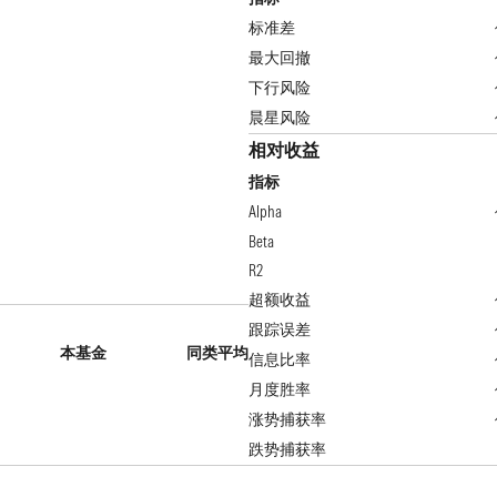
标准差
最大回撤
下行风险
晨星风险
相对收益
指标
Alpha
Beta
R2
超额收益
跟踪误差
本基金
同类平均
信息比率
月度胜率
涨势捕获率
跌势捕获率