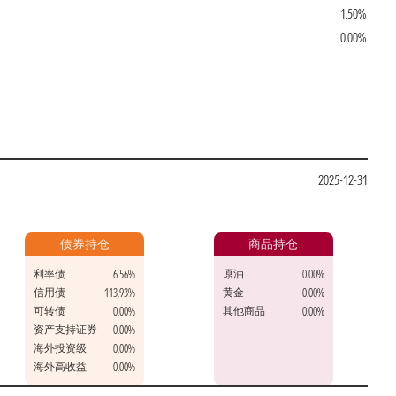
1.50%
0.00%
2025-12-31
债券持仓
商品持仓
利率债
原油
6.56%
0.00%
信用债
黄金
113.93%
0.00%
可转债
其他商品
0.00%
0.00%
资产支持证券
0.00%
海外投资级
0.00%
海外高收益
0.00%