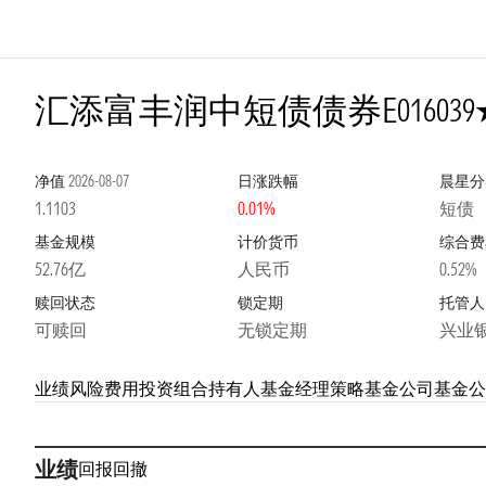
5星
汇添富丰润中短债债券E
016039
净值
2026-08-07
日涨跌幅
晨星分
1.1103
0.01%
短债
基金规模
计价货币
综合费
52.76亿
人民币
0.52%
赎回状态
锁定期
托管人
可赎回
无锁定期
兴业
业绩
风险
费用
投资组合
持有人
基金经理
策略
基金公司
基金公
业绩
回报
回撤