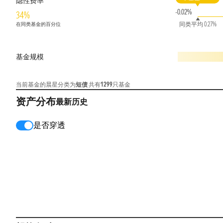
隐性费率
-0.02%
34%
同类平均 0.27%
在同类基金的百分位
基金规模
当前基金的晨星分类为
短债
共有
1299
只基金
资产分布
最新
历史
是否穿透