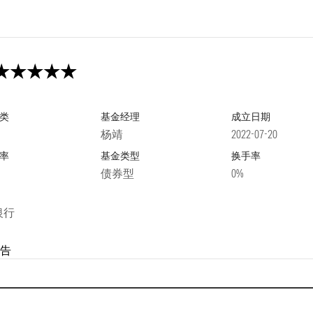
类
基金经理
成立日期
杨靖
2022-07-20
率
基金类型
换手率
债券型
0%
银行
告