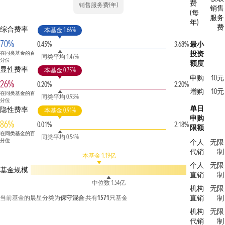
费
销售服务费(年)
销售
(每
服务
年)
费
综合费率
本基金 1.66%
70%
0.45%
3.68%
最小
投资
在同类基金的百
同类平均 1.47%
分位
额度
显性费率
本基金 0.75%
申购
10元
26%
0.20%
2.20%
增购
10元
在同类基金的百
同类平均 0.93%
分位
单日
隐性费率
本基金 0.91%
申购
86%
0.01%
2.18%
限额
在同类基金的百
同类平均 0.54%
分位
个人
无限
代销
制
本基金 1.19亿
个人
无限
基金规模
直销
制
中位数 1.54亿
机构
无限
直销
制
当前基金的晨星分类为
保守混合
共有
1571
只基金
机构
无限
代销
制