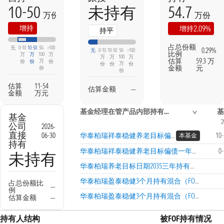
10-50
54.7
未持有
万份
万份
本期
上期
增持
2.09%
增持
持平
占总份额
无
0-10
10-50
50-
>100
0.29%
无
0-10
10-50
50-
>100
比例
万
万
100
万
万
万
100
万
估算
59.3 万
万
份
份
份
万
份
份
份
金额
元
份
份
估算
11-54
估算金额
—
金额
万元
基金经理在管产品内部持有信息
基
基金
2
公司
2026-
直接
06-30
华泰柏瑞祥泰稳健养老目标偏债一年（FOF）A
10
本基金
持有
华泰柏瑞祥泰稳健养老目标偏债一年（FOF）Y
0
未持有
华泰柏瑞养老目标日期2035三年持有期混合发起式（FOF）
华泰柏瑞盈泰稳健3个月持有混合（FOF）A
占总份额比
—
例
华泰柏瑞盈泰稳健3个月持有混合（FOF）C
估算金额
—
持有人结构
被FOF持有情况