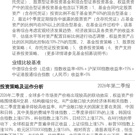
托凭证）、股票型证券投资基金和混合型证券投资基金。权益类资
产中的混合型证券投资基金包含以下两类：1、基金合同约定股票
资产（含存托凭证）投资比例不低于基金资产60%的混合型基金；
2、最近4个季度定期报告中披露的股票资产（含存托凭证）占基金
资产的比例均在60%以上的混合型基金。在基金运作过程中，该基
金将综合考虑宏观经济发展趋势、经济政策以及各类资产的收益水
平、估值水平等对资产配置目标比例进行动态调整，权益类资产占
比的区间因此控制在10%-25%的范围。2、基金投资策略；3、股票投
资策略；4、存托凭证投资策略；5、债券投资策略；6、资产支持
证券投资策略。 （更多详情请参见基金招募说明书）
业绩比较基准
中债综合全价（总值）指数收益率×80%＋沪深300指数收益率×15%＋
中证港股通综合指数（人民币）收益率×5%
2026年第二季报
投资策略及运作分析
2026年二季度，全球多个市场资产价格出现较高的联动效应，权益资产价
格围绕着AI交易，结构极端分化。AI产业敞口较大的经济体和相关指数，
在二季度普遍录得较高收益率。AI产业敞口较大的国家主要在美国、中国
和日韩，其中美股的费城半导体指数，二季度录得87.8%的上涨，韩国综
合指数上涨67.8%，科创指数上涨75.8%，日经225上涨37.2%。在AI行情的带
动下，全球权益资产普遍录得正收益，上证综指上涨5.2%，标普500指数上
涨14.9%，欧元区STOXX50指数上涨13.6%。相对而言，港股表现不佳，恒生