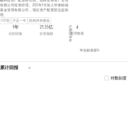
融科技资产配置研究岗、招商证券资产管理
有限公司投资经理。2022年9月加入华泰柏瑞
基金管理有限公司，现任资产配置部总监助
理。
FOF型
不足一年
机构持有极低
1年
21.55亿
4
年化回报 %
管理数量
任职经验
在管规模
年化标准差%
累计回报
对数刻度