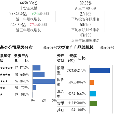
4436.55亿
82.35%
非货基规模
近三年留职率
-2734.04亿
27
/163
较上期
-45.91%
近一年规模增长
平均投管年限排名
643.75亿
60
/163
较上期
27.34%
平均在职时长排名
近三年规模增长
43
/155
近三年留职率排名
基金公司星级分布
大类资产产品线规模
2026-06-30
2026-06-30
晨星评
数
资产占
资产
规模
占比
级
量
比
类型
（亿）
17
17.39%
股票
2924.20
52.70%
型
40
26.03%
固收
46
48.45%
589.53
10.62%
型
30
7.28%
混合
922.41
16.62%
19
0.85%
型
0%
25%
50%
货币
1112.19
20.04%
其它
0.41
0.01%