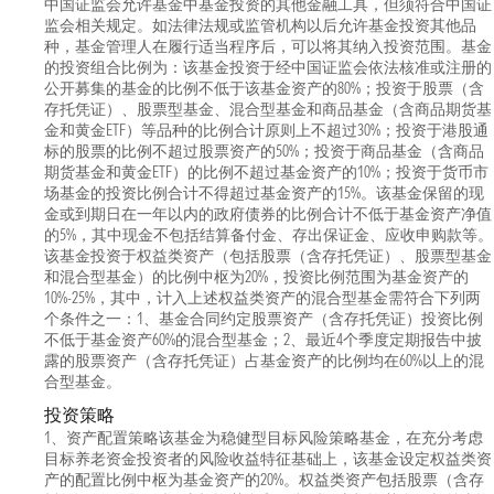
中国证监会允许基金中基金投资的其他金融工具，但须符合中国证
监会相关规定。如法律法规或监管机构以后允许基金投资其他品
种，基金管理人在履行适当程序后，可以将其纳入投资范围。基金
的投资组合比例为：该基金投资于经中国证监会依法核准或注册的
公开募集的基金的比例不低于该基金资产的80%；投资于股票（含
存托凭证）、股票型基金、混合型基金和商品基金（含商品期货基
金和黄金ETF）等品种的比例合计原则上不超过30%；投资于港股通
标的股票的比例不超过股票资产的50%；投资于商品基金（含商品
期货基金和黄金ETF）的比例不超过基金资产的10%；投资于货币市
场基金的投资比例合计不得超过基金资产的15%。该基金保留的现
金或到期日在一年以内的政府债券的比例合计不低于基金资产净值
的5%，其中现金不包括结算备付金、存出保证金、应收申购款等。
该基金投资于权益类资产（包括股票（含存托凭证）、股票型基金
和混合型基金）的比例中枢为20%，投资比例范围为基金资产的
10%-25%，其中，计入上述权益类资产的混合型基金需符合下列两
个条件之一：1、基金合同约定股票资产（含存托凭证）投资比例
不低于基金资产60%的混合型基金；2、最近4个季度定期报告中披
露的股票资产（含存托凭证）占基金资产的比例均在60%以上的混
合型基金。
投资策略
1、资产配置策略该基金为稳健型目标风险策略基金，在充分考虑
目标养老资金投资者的风险收益特征基础上，该基金设定权益类资
产的配置比例中枢为基金资产的20%。权益类资产包括股票（含存