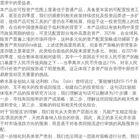
需求中的受益者。
本产品在可投资产范围上显著优于普通产品，具备更丰富的可配置投资工
具，甚至在四季度，我们仍观察到相关政策持续优化及投资品类进一步扩
容，使得产品可投工具的广度仍在不断拓展。得益于这一投资范围上的优
势，在当前中国债券面处于低利率的背景下，本产品得以有效利用中美货
币政策周期的错位，可灵活配置部分海外高票息资产。2025年，在全球风
险资产普遍上涨的市场环境中，这种多元化的资产配置策略成功捕获了多
数资产类别的Beta收益。上述优势虽显而易见，但多资产策略的管理复杂
度亦随之显著提升。此类组合面临的风险来源更为多元。例如，在2025年
四季度，组合整体表现相对疲弱，其中一个原因在于对非人民币资产的敞
口暴露于人民币升值风险之下——当季离岸人民币升值达2.15%，对非人民
币计价资产的回报形成了明显拖累。这正体现了多资产组合管理中那些不
易察觉却至关重要的挑战。
桥水基金创始人瑞·达利欧（Ray Dalio）曾经说过，“要能够找到10-15个良
好的、互不相关的投资或回报流，创建自己的投资组合”，这句话比较能
体现本产品的投资研究方法论，我们理解这句话可以翻译为3个步骤：第
一步，寻找有回报率的资产或策略；第二步，理解这些回报流的相关性来
源和变化；第三步，策略的特征和相关性优化组合。
对于“回报流”的理解，我们首先从大类资产层面出发：凡能产生稳定现金
流/票息的资产，天然具备纳入组合的价值。因此，真正的多元化并非源
于对市场涨跌方向的预测，而是基于对各类回报流进行审慎的风险预算分
配。
进一步细化到具体资产类别，我们也沿用这一思路对策略进行分类。我们