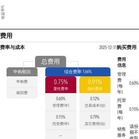
收益率%
费用
费率与成本
购买费用
2025-12-31
费用
总费用
信息
申购赎回
综合费率 1.66%
管理
费
0.75%
0.91%
申购费
0.60%
(每
显性费率
隐性费率
年)
赎回费
0.60%
0.12%
托管
管理费(年)
交易成本(估)
费
0.15%
(每
0.15%
0.79%
年)
托管费(年)
其它费用(估)
该份
销售
额不
服务
—
收取