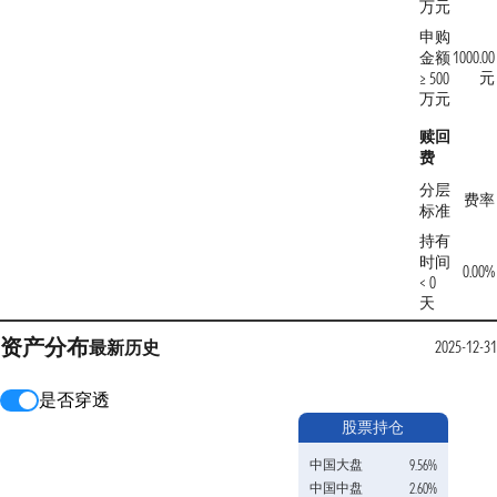
万元
申购
金额
1000.00
元
≥ 500
万元
赎回
费
分层
费率
标准
持有
时间
0.00%
< 0
天
资产分布
最新
历史
2025-12-31
是否穿透
股票持仓
中国大盘
9.56%
中国中盘
2.60%