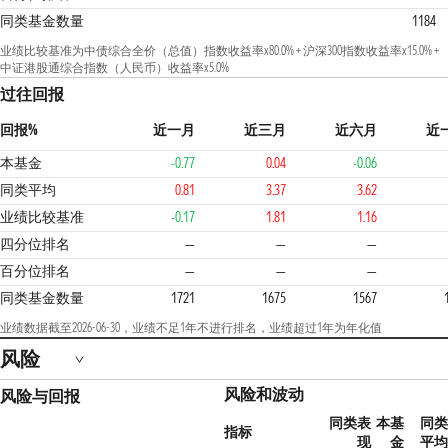
同类基金数量
1184
业绩比较基准为中债综合全价（总值）指数收益率x80.0% + 沪深300指数收益率x15.0% +
中证港股通综合指数（人民币）收益率x5.0%
过往回报
回报%
近一月
近三月
近六月
近
本基金
-0.77
0.04
-0.06
同类平均
0.81
3.37
3.62
业绩比较基准
-0.17
1.81
1.16
4
四分位排名
—
—
—
百分位排名
—
—
—
同类基金数量
1721
1675
1567
业绩数据截至2026-06-30，业绩不足1年不进行排名，业绩超过1年为年化值
风险
风险和波动
风险与回报
同类表
本基
同类
指标
现
金
平均