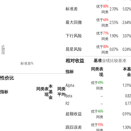
优于
80%
标准差
2.70%
5.02%
同类
优于
66%
最大回撤
-2.55%
-2.64%
同类
优于
71%
下行风险
1.90%
3.07%
同类
优于
80%
回报%
晨星风险
0.07%
0.24%
同类
相对收益
基准
业绩比较基准
标准差%
同类表
本基
指标
现
金
性价比
优于
49%
Alpha
1.31%
本
同类
同类表
同类
指标
基
现
平均
Beta
0.82
—
金
R2
0.77
—
优于
46%
超额收益
0.91%
同类
优于
93%
跟踪误差
1.30%
同类