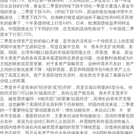
指数下跌7.7%。在AI交易一枝独秀时，大宗商品在二季度走出了跟一季度
完全反转的行情，黄金在二季度的持续下跌中消化一季度大量涌入黄金市
场的资金，二季度下跌14.4%。LME铝下跌10.4%，原油价格在地缘冲突中大
幅波动，二季度下跌29.1%。在海峡封锁造成的油价不确定性和AI经济高增
长的叙事下，十年美债持续上行至4.46%，日本、欧洲国债收益率同样走
高。中国国债走出了不同的行情，在充裕的流动性推动下，十年国债二季
度末下行至1.725%。
二季度全球资产定价的核心矛盾，是市场并没有在一个传统意义上的宏观
周期中做资产交易和定价，而是在集中交易 AI 资本开支扩张周期。美
股、韩国、台湾等AI敞口较高的市场表现明显占优；而美债、黄金、原油
等大类资产虽然各有其基本面逻辑和交易资金问题，但多数时候都成为AI
主线的映射或背景变量。对于多资产策略而言，这种环境并不友好：资产
之间的分散化效果下降，A股和美股，甚至和韩国股市在AI相关资产上出
现了高度正相关。资产关系阶段性失灵时，组合胜负手变成了暴露在AI产
业链上的权重。
二季度并不是简单的“经济强”或“经济弱”，而是呈现出明显的K型分化。传
统经济部门可以称为“碳基经济”，其特点是产能充裕、资本开支需求不
足、融资需求偏弱；AI相关部门则更像“硅基经济”，其增长由资本开支驱
动，这也解释了美国经济在高利率下仍有韧性。对国内情况来说，二季度
的一个重要特征是“驱动因素在外”：增长动能在外，来自出口和 AI 资
本开支链条；通胀扰动在外，主要来自油价和地缘政治；流动性增量也部
分在外，表现为企业结汇和外汇占款回升。外需韧性和外源流动性输入，
使国内债券市场在内生融资需求偏弱的背景下继续受益，但债券的避险属
性并不稳定，而且从多资产组合今年的体验来说，当AI同时推动风险偏好