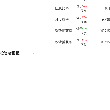
优于
54%
信息比率
0.71
同类
优于
62%
月度胜率
58.33%
同类
优于
41%
涨势捕获率
109.21%
同类
优于
61%
跌势捕获率
81.61%
同类
投资者回报