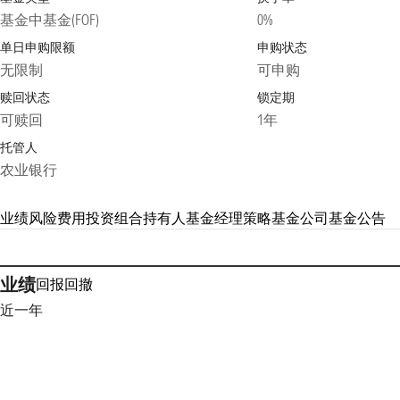
基金中基金(FOF)
0%
单日申购限额
申购状态
无限制
可申购
赎回状态
锁定期
可赎回
1年
托管人
农业银行
业绩
风险
费用
投资组合
持有人
基金经理
策略
基金公司
基金公告
业绩
回报
回撤
近一年