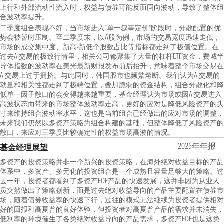
上行和外部流动性流入时，权益与债券可能反而同向波动，导致了整体组
合波动率提升。
二季度组合表现不好，当市场进入“单一叙事定价”阶段时，分散配置的优
势会被暂时压制。至二季度末，以A股为例，市场的交易宽度迅速走低，
市场的成交集中度、新高-新低个股数占比等指标都走到了极值位置。在
过去AI交易的极致行情里，相关公司都聚集了大量的杠杆ETF资金，费城半
导体指数的波动率在美光最新财报发布前后抬升，意味着整个市场交易在
AI交易上过于拥挤。与此同时，韩国股市也频繁熔断。我们认为AI交易的
动量和相关性都走到了极端位置，叠加脆弱的资金结构，组合分散化和降
低单一因子敞口的会变得越来越重要，基金经理认为市场或因AI交易进入
高波状态而带来的市场整体波动率走高，更好的应对是降低风险资产的头
寸来维持组合波动率水平，这也是当前组合已经做出的应对市场的调整，
未来我们仍然以多资产策略为组合构建的基础，但整体降低了风险资产的
敞口，来应对三季度比较确定性的权益市场高波的情况。
2025年年报
基金经理展望
多资产的投资策略并非一个新兴的投资策略，在海外绝对收益目标的产品
体系中，多资产、多元化的投资组合是一个成熟且容量足够大的策略。过
去一年，投资者都看到了多资产FOF产品的快速发展，这并非因为从业人
员突然做出了策略创新，而是过去绝对收益导向的产品主要配置在债券市
场，随着债券收益率的快速下行，过往的模式无法继续为投资者提供相对
好的回报和高夏普的良好体验，但投资者对高夏普产品的需求并未消失，
低利率的环境催生了各类绝对收益导向的产品需求，多资产FOF也是这类