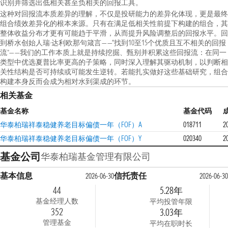
识别并筛选出低相关甚至负相关的回报工具。
这种对回报流本质差异的理解，不仅是投研能力的差异化体现，更是最终
组合绩效差异化的根本来源。只有在满足低相关性前提下构建的组合，其
整体收益分布才更有可能趋于平滑，从而提升风险调整后的回报水平。回
到桥水创始人瑞·达利欧那句箴言——“找到10至15个优质且互不相关的回报
流”——我们的工作本质上就是持续挖掘、甄别并积累这些回报流：在同一
类型中优选夏普比率更高的子策略，同时深入理解其驱动机制，以判断相
关性结构是否可持续或可能发生逆转。若能扎实做好这些基础研究，组合
构建本身反而会成为相对水到渠成的环节。
相关基金
基金名称
基金代码
华泰柏瑞祥泰稳健养老目标偏债一年（FOF）A
018711
2
华泰柏瑞祥泰稳健养老目标偏债一年（FOF）Y
020340
2
基金公司
华泰柏瑞基金管理有限公司
基本信息
信托责任
2026-06-30
2026-06-30
44
5.28年
基金经理人数
平均投管年限
352
3.03年
管理基金
平均在职时长