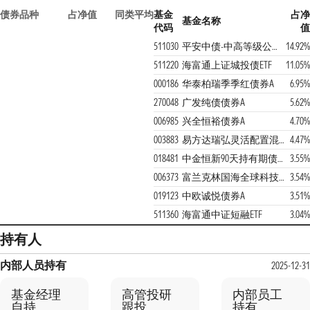
债券品种
占净值
同类平均
基金
占净
基金名称
代码
值
511030
平安中债-中高等级公司债利差因子ETF
14.92%
511220
海富通上证城投债ETF
11.05%
000186
华泰柏瑞季季红债券A
6.95%
270048
广发纯债债券A
5.62%
006985
兴全恒裕债券A
4.70%
003883
易方达瑞弘灵活配置混合C
4.47%
018481
中金恒新90天持有期债券A
3.55%
006373
富兰克林国海全球科技互联混合(QDII)A
3.54%
019123
中欧诚悦债券A
3.51%
511360
海富通中证短融ETF
3.04%
持有人
内部人员持有
2025-12-31
基金经理
高管投研
内部员工
自持
跟投
持有