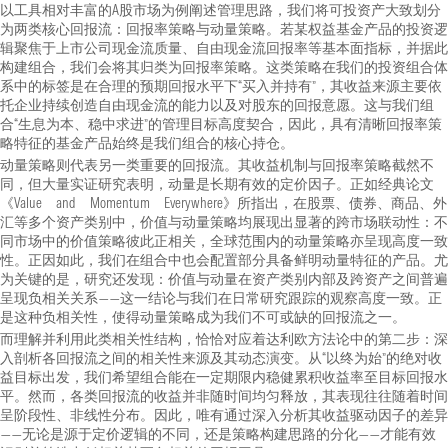
以工具相对丰富的A股市场为例阐述管理思路，我们将可投资产大致划分
为两类核心回报流：回报率策略与动量策略。若某权益基金产品的投资逻
辑聚焦于上市公司现金流质量、自由现金流回报率等基本面指标，并据此
构建组合，我们会将其归类为回报率策略。这类策略在我们的投资组合体
系中的标签是在合理的预期回报水平下“买入并持有”，其收益来源主要依
托企业持续创造自由现金流的能力以及对股东的回报意愿。这与我们组
合“生息为本、稳中求进”的管理目标高度契合，因此，具有清晰回报率策
略特征的基金产品始终是我们组合的核心持仓。
动量策略则代表另一类重要的回报流。其收益机制与回报率策略截然不
同，但大量实证研究表明，动量是长期有效的定价因子。正如经典论文
《Value and Momentum Everywhere》所指出，在股票、债券、商品、外
汇等多个资产类别中，价值与动量策略均展现出显著的跨市场联动性：不
同市场中的价值策略彼此正相关，全球范围内的动量策略亦呈现高度一致
性。正因如此，我们在组合中也会配置部分具备鲜明动量特征的产品。尤
为关键的是，研究还发现：价值与动量在资产类别内部及跨资产之间普遍
呈现负相关关系——这一结论与我们在日常研究跟踪的观察高度一致。正
是这种负相关性，使得动量策略成为我们不可或缺的回报流之一。
而理解并利用此类相关性结构，恰恰对应着达利欧方法论中的第二步：深
入剖析各回报流之间的相关性来源及其动态演变。从“以终为始”的绝对收
益目标出发，我们希望组合能在一定期限内稳健累积收益率至目标回报水
平。然而，各类回报流的收益并非随时间均匀释放，其表现往往随着时间
呈阶段性、非线性分布。因此，唯有通过深入分析其收益驱动因子的差异
——无论是源于定价逻辑的不同，还是策略构建思路的分化——才能有效