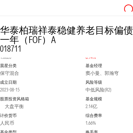
华泰柏瑞祥泰稳健养老目标偏债
一年（FOF）A
018711
净值
2026-08-05
日涨跌幅
1.0820
0.14%
晨星分类
基金经理
保守混合
窦小曼、郭瀚穹
成立日期
风险等级
2023-08-15
中低风险(R2)
股票投资风格箱
基金规模
大盘平衡
2.14亿
计价货币
综合费率
人民币
1.66%
基金类型
换手率