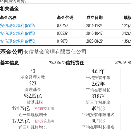
区间震荡走势。
相关基金
基金名称
基金代码
成立日期
规
安信现金增利货币A
000750
2014-11-24
1.21
安信现金增利货币B
003539
2016-10-17
3.12
安信现金增利货币C
019078
2023-08-29
1.35
基金公司
安信基金管理有限责任公司
基本信息
信托责任
2026-06-30
2026-06-30
40
4.68年
基金经理人数
平均投管年限
223
2.62年
管理基金
平均在职时长
982.82亿
83.87%
非货基规模
近三年留职率
194.79亿
49
/163
较上期
23.33%
近一年规模增长
平均投管年限排名
129.29亿
90
/163
较上期
12.46%
平均在职时长排名
近三年规模增长