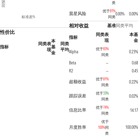
回报%
类
优于
81%
晨星风险
0.00%
0.00%
标准差%
同类
相对收益
基准
同类平均
性价比
同类表
本基
指标
现
金
本
同类表
同类
指标
基
优于
83%
现
平均
Alpha
0.23%
金
同类
Beta
0.68
—
R2
0.45
—
优于
81%
超额收益
0.22%
同类
优于
33%
跟踪误差
0.02%
同类
优于
74%
信息比率
14.17
同类
优于
月度胜率
100.00%
100%
同
类