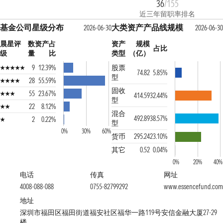
36
/155
近三年留职率排名
基金公司星级分布
大类资产产品线规模
2026-06-30
2026-06-30
晨星评
数
资产占
资产
规模
占比
级
量
比
类型
（亿）
9
12.39%
股票
74.82
5.85%
型
28
55.59%
固收
55
23.67%
414.59
32.44%
型
22
8.12%
混合
492.89
38.57%
2
0.22%
型
0%
30%
60%
货币
295.24
23.10%
其它
0.52
0.04%
0%
20%
40%
电话
传真
网址
4008-088-088
0755-82799292
www.essencefund.com
地址
深圳市福田区福田街道福安社区福华一路119号安信金融大厦27-29
楼