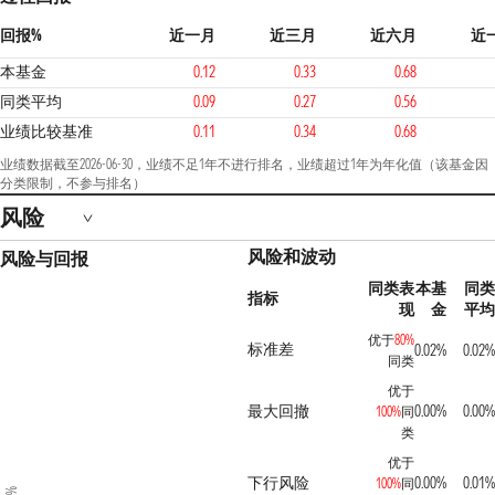
回报%
近一月
近三月
近六月
近
本基金
0.12
0.33
0.68
同类平均
0.09
0.27
0.56
业绩比较基准
0.11
0.34
0.68
业绩数据截至2026-06-30，业绩不足1年不进行排名，业绩超过1年为年化值（该基金因
分类限制，不参与排名）
风险
风险和波动
风险与回报
同类表
本基
同类
指标
现
金
平均
优于
80%
标准差
0.02%
0.02%
同类
优于
最大回撤
0.00%
0.00%
100%
同
类
优于
下行风险
0.00%
0.01%
100%
同