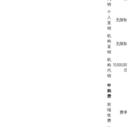
销
个
人
无限
直
销
机
构
无限
直
销
机
构
10,000,00
代
销
申
购
费
前
端
费
收
费