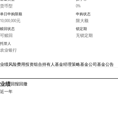
货币型
0%
单日申购限额
申购状态
10,000,000元
限大额
赎回状态
锁定期
可赎回
无锁定期
托管人
农业银行
业绩
风险
费用
投资组合
持有人
基金经理
策略
基金公司
基金公告
业绩
回报
回撤
近一年