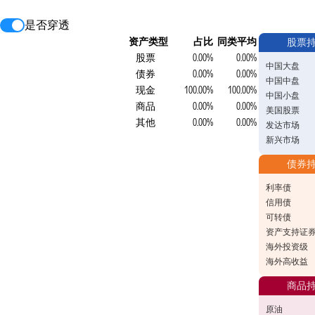
是否穿透
资产类型
占比
同类平均
股票
股票
0.00%
0.00%
中国大盘
债券
0.00%
0.00%
中国中盘
现金
100.00%
100.00%
中国小盘
商品
0.00%
0.00%
美国股票
其他
0.00%
0.00%
发达市场
新兴市场
债券
利率债
信用债
可转债
资产支持证
海外投资级
海外高收益
商品
原油