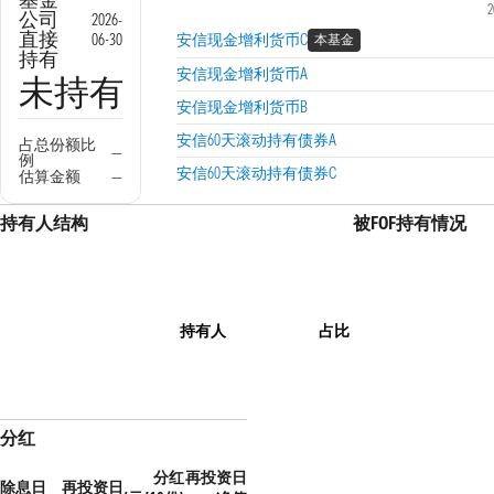
2
公司
2026-
直接
06-30
安信现金增利货币C
本基金
持有
安信现金增利货币A
未持有
安信现金增利货币B
安信60天滚动持有债券A
占总份额比
—
例
安信60天滚动持有债券C
估算金额
—
持有人结构
被FOF持有情况
持有人
占比
分红
分红
再投资日
除息日
再投资日