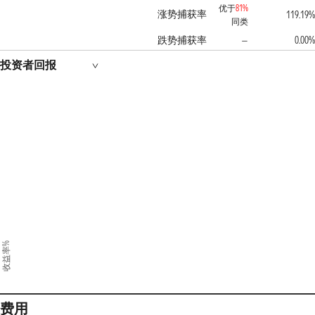
优于
81%
涨势捕获率
119.19%
同类
跌势捕获率
0.00%
—
投资者回报
收益率%
费用