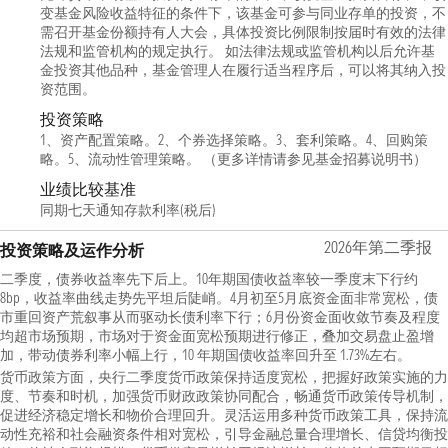
变基金风险收益特征的条件下，该基金可参与同业存单的投资，不
需召开基金份额持有人大会，具体投资比例限制按届时有效的法律
法规和监管机构的规定执行。 如法律法规或监管机构以后允许基
金投资其他品种，基金管理人在履行适当程序后，可以将其纳入投
资范围。
投资策略
1、资产配置策略。2、个券选择策略。3、套利策略。4、回购策
略。5、流动性管理策略。 （更多详情请参见基金招募说明书）
业绩比较基准
同期七天通知存款利率(税后)
2026年第二季报
投资策略及运作分析
二季度，债券收益率先下后上。10年期国债收益率较一季度末下行约
8bp，收益率曲线走势先平坦后陡峭。4月初至5月底资金面非常宽松，债
市重回资产荒叙事从而驱动长债利率下行；6月份资金面收敛节奏及程度
均超市场预期，市场对于资金面宽松预期进行修正，叠加交易盘止盈增
加，带动债券利率小幅上行，10 年期国债收益率回升至 1.73%左右。
货币政策方面，央行二季度货币政策保持适度宽松，把握好政策实施的力
度、节奏和时机，加强货币财政政策协同配合，畅通货币政策传导机制，
促进经济稳定增长和物价合理回升。灵活运用多种货币政策工具，保持流
动性充裕和社会融资条件相对宽松，引导金融总量合理增长、信贷均衡投