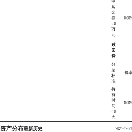
申
购
金
额
0.00
< 0
万
元
赎
回
费
分
层
费
标
准
持
有
时
0.00
间
< 0
天
资产分布
最新
历史
2025-12-31