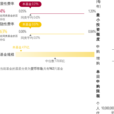
(每
显性费率
本基金 0.21%
年)
4%
0.05%
1.20%
最
在同类基金的百
同类平均 0.42%
分位
小
隐性费率
本基金 0.07%
投
资
63%
0.00%
0.84%
额
在同类基金的百
同类平均 0.07%
度
分位
申
本基金 4.91亿
购
基金规模
增
中位数 178.80亿
购
当前基金的晨星分类为
货币市场
共有
962
只基金
单
日
申
购
限
额
个
人
10,000,00
代