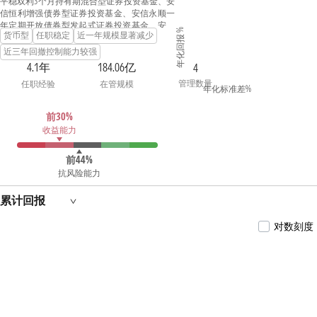
平稳双利3个月持有期混合型证券投资基金、安
信恒利增强债券型证券投资基金、安信永顺一
年定期开放债券型发起式证券投资基金、安信
年化回报 %
货币型
任职稳定
近一年规模显著减少
现金增利货币市场基金、安信60天滚动持有债
券型证券投资基金的基金经理。
近三年回撤控制能力较强
4.1年
184.06亿
4
管理数量
任职经验
在管规模
年化标准差%
前30%
收益能力
前44%
抗风险能力
累计回报
对数刻度