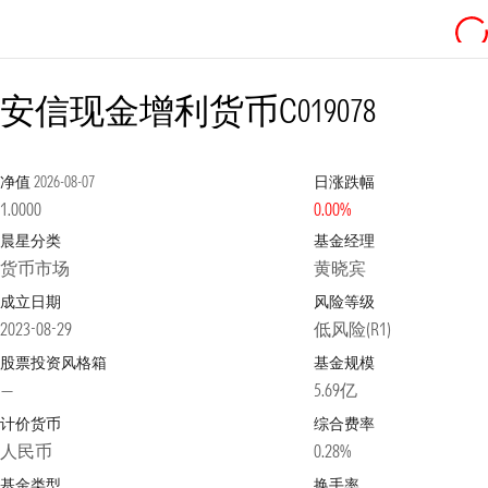
安信现金增利货币C
019078
净值
2026-08-07
日涨跌幅
1.0000
0.00%
晨星分类
基金经理
货币市场
黄晓宾
成立日期
风险等级
2023-08-29
低风险(R1)
股票投资风格箱
基金规模
—
5.69亿
计价货币
综合费率
人民币
0.28%
基金类型
换手率