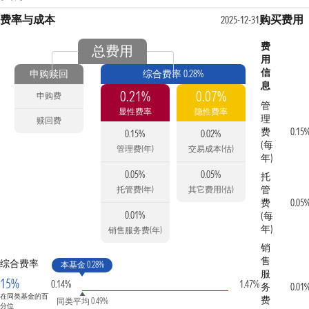
费率与成本
购买费用
2025-12-31
费
总费用
用
信
申购赎回
综合费率 0.28%
息
0.21%
0.07%
申购费
管
显性费率
隐性费率
理
赎回费
费
0.15
0.15%
0.02%
(每
管理费(年)
交易成本(估)
年)
0.05%
0.05%
托
管
托管费(年)
其它费用(估)
费
0.05
0.01%
(每
年)
销售服务费(年)
销
售
综合费率
本基金 0.28%
服
15%
0.14%
1.47%
务
0.01
在同类基金的百
费
同类平均 0.49%
分位