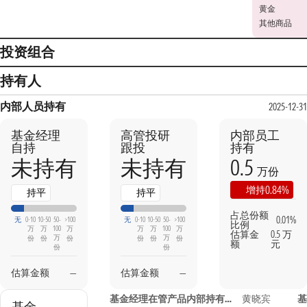
黄金
其他商品
投资组合
持有人
内部人员持有
2025-12-31
基金经理
高管投研
内部员工
自持
跟投
持有
0.5
未持有
未持有
万份
0.84%
增持
持平
持平
占总份额
0.01%
无
0-10
10-50
50-
>100
无
0-10
10-50
50-
>100
比例
万
万
100
万
万
万
100
万
估算金
0.5 万
万
万
份
份
份
份
份
份
额
元
份
份
估算金额
—
估算金额
—
基金经理在管产品内部持有信息
黄晓宾
基
基金