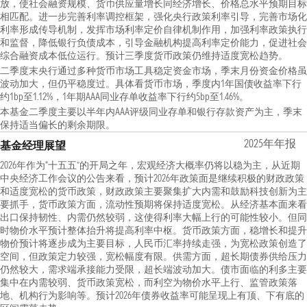
放，使社会融资规模、货币供应量增长同经济增长、价格总水平预期目标
相匹配。进一步完善利率调控框架，强化央行政策利率引导，完善市场化
利率形成传导机制，发挥市场利率定价自律机制作用，加强利率政策执行
和监督，降低银行负债成本，引导金融机构提高利率定价能力，促进社会
综合融资成本低位运行。预计三季度货币政策仍维持适度宽松趋势。
二季度末央行通过多种货币市场工具稳定资金市场，季末月份资金价格虽
波动加大，但仍平稳度过。具体看货币市场，季度内1年国债收益率下行
约1bp至1.12%，1年期AAA同业存单收益率下行约5bp至1.46%。
本基金二季度主要以半年内AAA评级同业存单和银行存款资产为主，季末
保持适当偏长的剩余期限。
2025年年报
基金经理展望
2026年作为“十五五”的开局之年，宏观经济大概率仍将以稳为主，从近期
中央经济工作会议的公告来看，预计2026年政策面是继续积极的财政政策
和适度宽松的货币政策，财政政策主要聚集扩大内需和鼓励科技创新为主
要抓手，货币政策方面，流动性预期将保持适度宽松。从经济基本面来看
出口保持韧性、内需仍然较弱，这使得利率大幅上行的可能性较小。但同
时物价水平预计整体抬升将提高利率中枢。货币政策方面，稳增长和提升
物价预计将逐步成为主要目标，人民币汇率持续走强，为宽松政策创造了
空间，但政策定力较强，宽松幅度有限。供需方面，超长期债券供给压力
仍然较大，需求端承接能力受限，超长端波动加大。债市面临的利多主要
集中在内需较弱、货币政策宽松，而利空为物价水平上行、监管政策落
地、机构行为影响等。预计2026年债券收益率可能呈现上有顶、下有底的