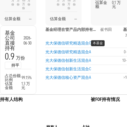
万
万
100
万
万
万
100
万
估算金
0.1 万
万
万
份
份
份
份
份
份
额
元
份
份
估算金额
—
估算金额
—
基金经理在管产品内部持有信息
崔书田
基
基金
2
公司
2026-
直接
06-30
光大保德信研究精选混合C
本基金
持有
光大保德信研究精选混合A
0
0.9
万份
光大保德信创新生活混合A
10
持平
光大保德信创新生活混合C
占总份额
光大保德信核心资产混合A
>
99.15%
比例
估算
1.3 万
金额
元
持有人结构
被FOF持有情况
持有人
占比