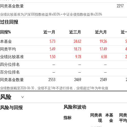
同类基金数量
2217
业绩比较基准为沪深300指数收益率x80.0% + 中证全债指数收益率x20.0%
过往回报
回报%
近一月
近三月
近六月
近
本基金
5.73
24.62
19.26
5
同类平均
5.49
18.73
17.49
4
业绩比较基准
1.50
9.78
6.58
2
2
四分位排名
—
—
—
百分位排名
—
—
—
同类基金数量
2553
2469
2349
业绩数据截至2026-06-30，业绩不足1年不进行排名，业绩超过1年为年化值
风险
风险和波动
风险与回报
同类表
本基
同类
指标
现
金
平均