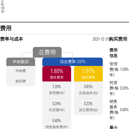
收益率%
费用
费率与成本
购买费用
2025-12-31
费用
总费用
信息
申购赎回
综合费率 2.87%
管理
费(每
1.20%
1.80%
1.07%
申购费
年)
显性费率
隐性费率
赎回费
托管
1.20%
0.85%
费(每
0.20%
管理费(年)
交易成本(估)
年)
销售
0.20%
0.22%
服务
0.40%
托管费(年)
其它费用(估)
费(每
年)
0.40%
销售服务费(年)
最小