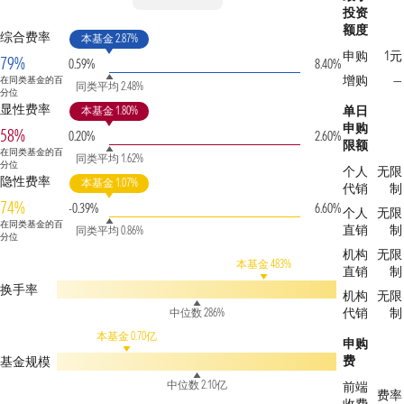
投资
额度
综合费率
本基金 2.87%
申购
1元
79%
0.59%
8.40%
增购
—
在同类基金的百
同类平均 2.48%
分位
显性费率
单日
本基金 1.80%
申购
58%
0.20%
2.60%
限额
在同类基金的百
同类平均 1.62%
分位
个人
无限
隐性费率
本基金 1.07%
代销
制
74%
-0.39%
6.60%
个人
无限
在同类基金的百
直销
制
同类平均 0.86%
分位
机构
无限
本基金 483%
直销
制
换手率
机构
无限
代销
制
中位数 286%
本基金 0.70亿
申购
费
基金规模
中位数 2.10亿
前端
费率