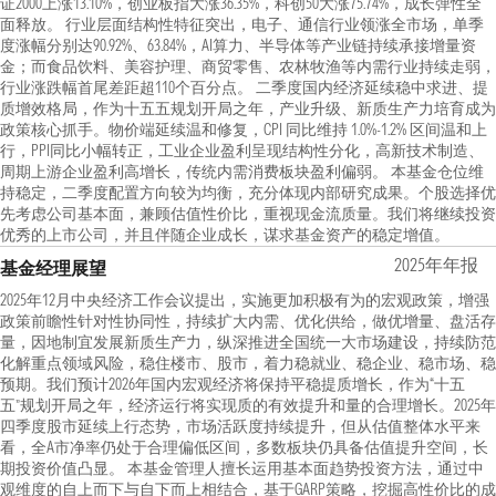
证2000上涨13.10%，创业板指大涨36.35%，科创50大涨75.74%，成长弹性全
面释放。 行业层面结构性特征突出，电子、通信行业领涨全市场，单季
度涨幅分别达90.92%、63.84%，AI算力、半导体等产业链持续承接增量资
金；而食品饮料、美容护理、商贸零售、农林牧渔等内需行业持续走弱，
行业涨跌幅首尾差距超110个百分点。 二季度国内经济延续稳中求进、提
质增效格局，作为十五五规划开局之年，产业升级、新质生产力培育成为
政策核心抓手。物价端延续温和修复，CPI 同比维持 1.0%-1.2% 区间温和上
行，PPI同比小幅转正，工业企业盈利呈现结构性分化，高新技术制造、
周期上游企业盈利高增长，传统内需消费板块盈利偏弱。 本基金仓位维
持稳定，二季度配置方向较为均衡，充分体现内部研究成果。个股选择优
先考虑公司基本面，兼顾估值性价比，重视现金流质量。我们将继续投资
优秀的上市公司，并且伴随企业成长，谋求基金资产的稳定增值。
2025年年报
基金经理展望
2025年12月中央经济工作会议提出，实施更加积极有为的宏观政策，增强
政策前瞻性针对性协同性，持续扩大内需、优化供给，做优增量、盘活存
量，因地制宜发展新质生产力，纵深推进全国统一大市场建设，持续防范
化解重点领域风险，稳住楼市、股市，着力稳就业、稳企业、稳市场、稳
预期。我们预计2026年国内宏观经济将保持平稳提质增长，作为“十五
五”规划开局之年，经济运行将实现质的有效提升和量的合理增长。2025年
四季度股市延续上行态势，市场活跃度持续提升，但从估值整体水平来
看，全A市净率仍处于合理偏低区间，多数板块仍具备估值提升空间，长
期投资价值凸显。 本基金管理人擅长运用基本面趋势投资方法，通过中
观维度的自上而下与自下而上相结合，基于GARP策略，挖掘高性价比的成