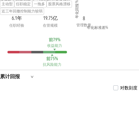
年化回报 %
主动型
任职稳定
一拖多
股票风格漂移
大保德信中国制造2025灵活配置混合型证券投
资基金的基金经理，2021年10月至2022年12月担
近三年回撤控制能力较弱
任光大保德信优势配置混合型证券投资基金的
6.1年
19.75亿
8
基金经理，2022年8月至今担任光大保德信新
管理数量
任职经验
在管规模
增长混合型证券投资基金的基金经理，2023年
年化标准差%
1月至今担任光大保德信专精特新混合型证券
投资基金的基金经理。
前79%
收益能力
前75%
抗风险能力
累计回报
对数刻度