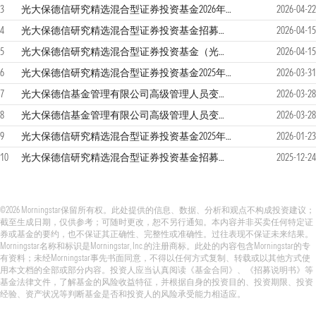
3
光大保德信研究精选混合型证券投资基金2026年第1季度报告
2026-04-22
4
光大保德信研究精选混合型证券投资基金招募说明书（更新）
2026-04-15
5
光大保德信研究精选混合型证券投资基金（光大保德信研究精选混合C）基金产品资料概要更新
2026-04-15
6
光大保德信研究精选混合型证券投资基金2025年年度报告
2026-03-31
7
光大保德信基金管理有限公司高级管理人员变更公告
2026-03-28
8
光大保德信基金管理有限公司高级管理人员变更公告
2026-03-28
9
光大保德信研究精选混合型证券投资基金2025年第4季度报告
2026-01-23
10
光大保德信研究精选混合型证券投资基金招募说明书（更新）
2025-12-24
©2026 Morningstar保留所有权。此处提供的信息、数据、分析和观点不构成投资建议；
截至生成日期，仅供参考；可随时更改，恕不另行通知。本内容并非买卖任何特定证
券或基金的要约，也不保证其正确性、完整性或准确性。过往表现不保证未来结果。
Morningstar名称和标识是Morningstar, Inc.的注册商标。此处的内容包含Morningstar的专
有资料；未经Morningstar事先书面同意，不得以任何方式复制、转载或以其他方式使
用本文档的全部或部分内容。投资人应当认真阅读《基金合同》、《招募说明书》等
基金法律文件，了解基金的风险收益特征，并根据自身的投资目的、投资期限、投资
经验、资产状况等判断基金是否和投资人的风险承受能力相适应。