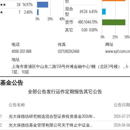
型
24
16.97%
混合
69.24
6.45%
7
2.40%
型
0%
20%
40%
货币
480.10
44.70%
其它
0.00
0.00%
0%
25%
50%
电话
传真
网址
4008-202-888
(021)80262468
www.epf.com.cn
地址
上海市黄浦区中山东二路558号外滩金融中心1幢（北区3号楼），6-
7层、10层
基金公告
全部公告
发行运作
定期报告
其它公告
公告名称
公告日期
1
光大保德信研究精选混合型证券投资基金2026年第2季度报告
2026-07-21
2
光大保德信基金管理有限公司关于终止中证金牛（北京）基金销售有限公司办理本公司旗下基金销售业务的公告
2026-06-06