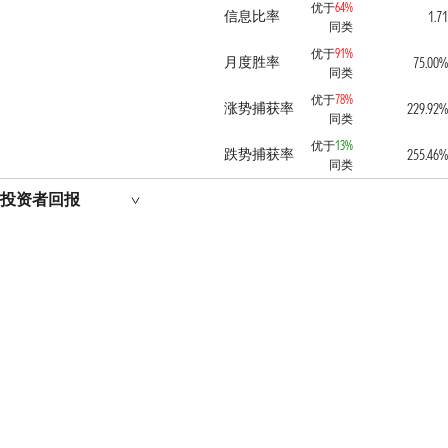
优于
64%
信息比率
1.71
同类
优于
91%
月度胜率
75.00%
同类
优于
78%
涨势捕获率
229.92%
同类
优于
13%
跌势捕获率
255.46%
同类
投资者回报