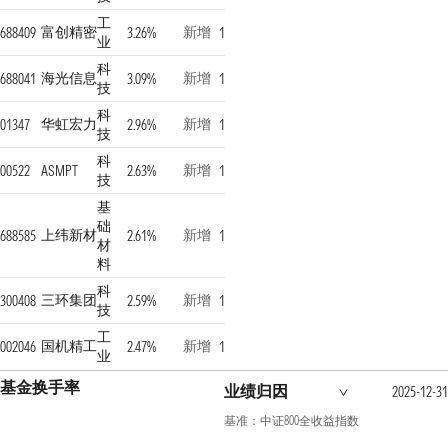
工
富创精密
新增
688409
3.26%
1
业
科
海光信息
新增
688041
3.09%
1
技
科
华虹宏力
新增
01347
2.96%
1
技
科
新增
00522
ASMPT
2.63%
1
技
基
础
上纬新材
新增
688585
2.61%
1
材
料
科
三环集团
新增
300408
2.59%
1
技
工
国机精工
新增
002046
2.47%
1
业
基金换手率
业绩归因
2025-12-31
基准：中证800全收益指数