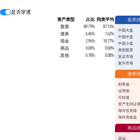
是否穿透
资产类型
占比
同类平均
股票
股票
89.79%
87.53%
中国大盘
债券
6.46%
1.62%
中国中盘
现金
2.96%
10.77%
中国小盘
商品
0.00%
0.00%
美国股票
其他
0.78%
0.08%
发达市场
新兴市场
债券
利率债
信用债
可转债
资产支持证
海外投资级
海外高收益
商品
原油