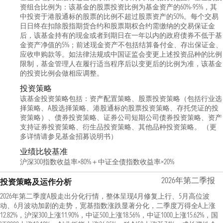
资组合比例为：该基金的股票投资比例为基金资产的60%-95%，其
中投资于港股通标的股票的比例不超过股票资产的50%。每个交易
日日终在扣除股指期货合约和股票期权合约需缴纳的交易保证金
后，该基金持有的现金或者到期日在一年以内的政府债券不低于基
金资产净值的5%；前述现金资产不包括结算备付金、存出保证金、
应收申购款等。如法律法规或中国证监会变更上述投资品种的比例
限制，基金管理人在履行适当程序后以变更后的比例为准，该基金
的投资比例会做相应调整。
投资策略
该基金投资策略包括：资产配置策略、股票投资策略（包括行业选
择策略、A股选择策略、港股通标的股票投资策略、存托凭证的投
资策略）、债券投资策略、证券公司短期公司债券投资策略、资产
支持证券投资策略、衍生品投资策略、其他品种投资策略。 （更
多详情请参见基金招募说明书）
业绩比较基准
沪深300指数收益率×80%＋中证全债指数收益率×20%
2026年第二季报
投资策略及运作分析
2026年第二季度A股走出分化行情，整体呈现4月修复上行、5月高位波
动、6月波动加剧的走势，宽基指数涨跌显著分化，二季度万得全A上涨
12.82%，沪深300上涨11.90%，中证500上涨18.56%，中证1000上涨15.62%，国