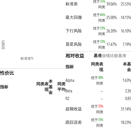
优于
35%
标准差
39.06%
25.55%
同类
优于
46%
最大回撤
-25.00%
-14.15%
同类
优于
33%
下行风险
26.20%
16.10%
同类
优于
33%
回报%
晨星风险
17.47%
7.19%
同类
相对收益
基准
业绩比较基准
标准差%
同类表
本基
指标
现
金
性价比
优于
38%
Alpha
1.63%
本
同类
同类表
同类
指标
基
现
平均
Beta
2.26
—
金
R2
0.85
—
优于
70%
超额收益
31.14%
同类
优于
33%
跟踪误差
18.23%
同类