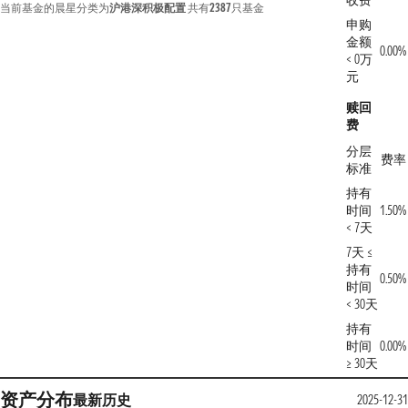
收费
当前基金的晨星分类为
沪港深积极配置
共有
2387
只基金
申购
金额
0.00%
< 0万
元
赎回
费
分层
费率
标准
持有
时间
1.50%
< 7天
7天 ≤
持有
0.50%
时间
< 30天
持有
时间
0.00%
≥ 30天
资产分布
最新
历史
2025-12-31