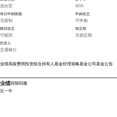
混合型
483%
单日申购限额
申购状态
无限制
可申购
赎回状态
锁定期
可赎回
无锁定期
托管人
交通银行
业绩
风险
费用
投资组合
持有人
基金经理
策略
基金公司
基金公告
业绩
回报
回撤
近一年