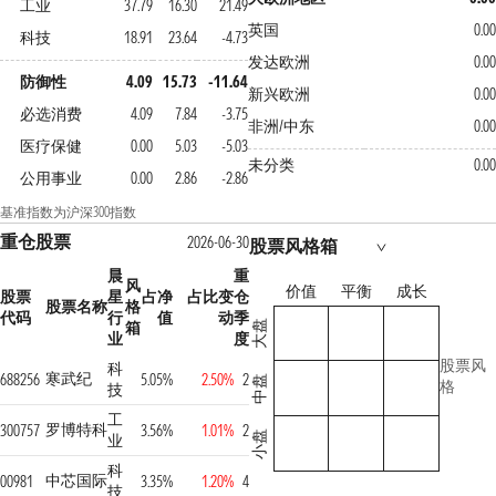
工业
37.79
16.30
21.49
英国
0.00
科技
18.91
23.64
-4.73
发达欧洲
0.00
防御性
4.09
15.73
-11.64
新兴欧洲
0.00
必选消费
4.09
7.84
-3.75
非洲/中东
0.00
医疗保健
0.00
5.03
-5.03
未分类
0.00
公用事业
0.00
2.86
-2.86
基准指数为沪深300指数
重仓股票
2026-06-30
股票风格箱
晨
重
风
价值
平衡
成长
股票
星
占净
占比变
仓
股票名称
格
代码
行
值
动
季
箱
大盘
业
度
股票风
科
寒武纪
688256
5.05%
2.50%
2
中盘
格
技
工
罗博特科
300757
3.56%
1.01%
2
小盘
业
科
中芯国际
00981
3.35%
1.20%
4
技