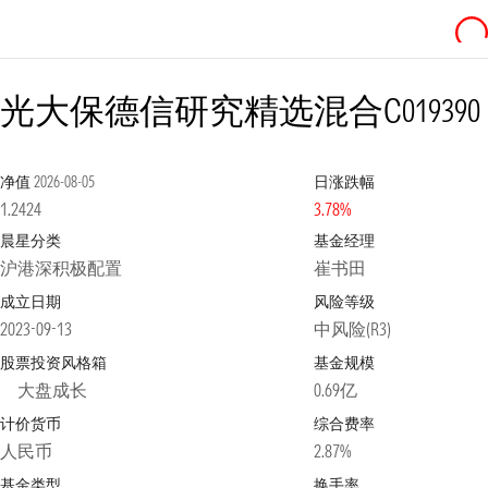
光大保德信研究精选混合C
019390
净值
2026-08-05
日涨跌幅
1.2424
3.78%
晨星分类
基金经理
沪港深积极配置
崔书田
成立日期
风险等级
2023-09-13
中风险(R3)
股票投资风格箱
基金规模
大盘成长
0.69亿
计价货币
综合费率
人民币
2.87%
基金类型
换手率