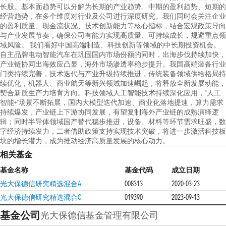
长股。基本面趋势可以分解为长期的产业趋势、中期的盈利趋势、短期的
经营趋势，在多个维度对行业及公司进行深度研究。我们同时会关注企业
的盈利质量、现金流状况、技术创新能力等核心指标，结合宏观政策导向
与产业发展节奏，确保公司有能力实现高质量、可持续成长，规避重点领
域风险。 我们看好中国高端制造、科技创新等领域的中长期投资机会。
自主品牌电动智能汽车在巩固国内市场份额的同时，出海步伐持续加快，
产业链协同出海效应凸显，海外市场渗透率稳步提升。我国高端装备行业
门类持续完善，技术迭代与产业升级持续推进，传统装备领域供给格局持
续优化，机器人、商业航天等新兴领域加速崛起，将释放全新发展动能，
契合新质生产力培育方向。科技领域人工智能技术持续深化应用，“人工
智能+”场景不断拓展，国内大模型迭代加速、商业化落地提速，算力需求
持续爆发，产业链上下游协同发展，有望复制海外产业链的成熟演绎逻
辑；同时半导体领域国产替代稳步推进，设备、材料等环节需求旺盛，数
字经济持续发力，二者借助政策支持实现技术突破，将进一步激活科技板
块的增长潜力，成为推动经济高质量发展的核心动力。
相关基金
基金名称
基金代码
成立日期
光大保德信研究精选混合A
008313
2020-03-23
光大保德信研究精选混合C
019390
2023-09-13
基金公司
光大保德信基金管理有限公司