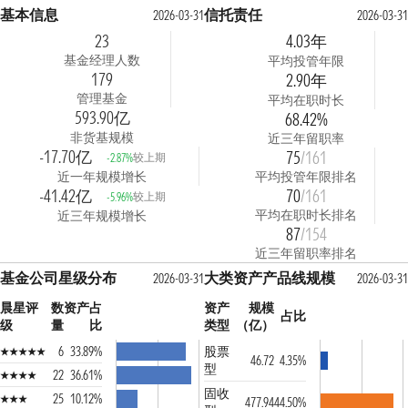
基本信息
信托责任
2026-03-31
2026-03-31
23
4.03年
基金经理人数
平均投管年限
179
2.90年
管理基金
平均在职时长
593.90亿
68.42%
非货基规模
近三年留职率
-17.70亿
75
/161
较上期
-2.87%
近一年规模增长
平均投管年限排名
-41.42亿
70
/161
较上期
-5.96%
平均在职时长排名
近三年规模增长
87
/154
近三年留职率排名
基金公司星级分布
大类资产产品线规模
2026-03-31
2026-03-31
晨星评
数
资产占
资产
规模
占比
级
量
比
类型
（亿）
6
33.89%
股票
46.72
4.35%
型
22
36.61%
固收
25
10.12%
477.94
44.50%