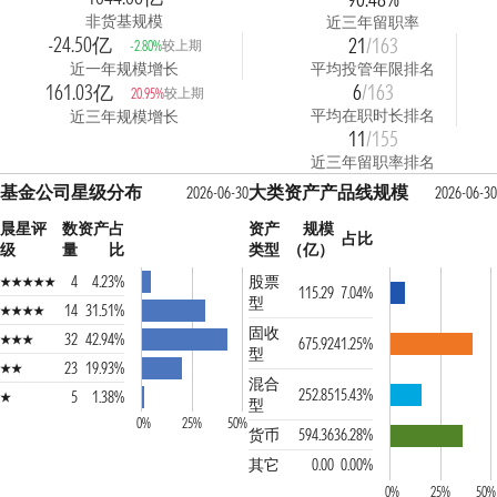
非货基规模
近三年留职率
-24.50亿
21
/163
较上期
-2.80%
近一年规模增长
平均投管年限排名
161.03亿
6
/163
较上期
20.95%
平均在职时长排名
近三年规模增长
11
/155
近三年留职率排名
基金公司星级分布
大类资产产品线规模
2026-06-30
2026-06-30
晨星评
数
资产占
资产
规模
占比
级
量
比
类型
（亿）
4
4.23%
股票
115.29
7.04%
型
14
31.51%
固收
32
42.94%
675.92
41.25%
型
23
19.93%
混合
252.85
15.43%
5
1.38%
型
0%
25%
50%
货币
594.36
36.28%
其它
0.00
0.00%
0%
25%
50%