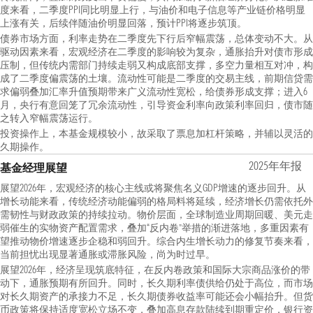
度来看，二季度PPI同比明显上行，与油价和电子信息等产业链价格明显
上涨有关，后续伴随油价明显回落，预计PPI将逐步筑顶。
债券市场方面，利率走势在二季度先下行后窄幅震荡，总体变动不大。从
驱动因素来看，宏观经济在二季度的影响较为复杂，通胀抬升对债市形成
压制，但传统内需部门持续走弱又构成底部支撑，多空力量相互对冲，构
成了二季度偏震荡的土壤。流动性可能是二季度的交易主线，前期信贷需
求偏弱叠加汇率升值预期带来广义流动性宽松，给债券形成支撑；进入6
月，央行有意回笼了冗余流动性，引导资金利率向政策利率回归，债市随
之转入窄幅震荡运行。
投资操作上，本基金规模较小，故采取了票息加杠杆策略，并辅以灵活的
久期操作。
2025年年报
基金经理展望
展望2026年，宏观经济的核心主线或将聚焦名义GDP增速的逐步回升。从
增长动能来看，传统经济动能偏弱的格局料将延续，经济增长仍需依托外
需韧性与财政政策的持续拉动。物价层面，全球制造业周期回暖、美元走
弱催生的实物资产配置需求，叠加“反内卷”举措的渐进落地，多重因素有
望推动物价增速逐步企稳和弱回升。综合内生增长动力的修复节奏来看，
当前担忧出现显著通胀或滞胀风险，尚为时过早。
展望2026年，经济呈现筑底特征，在反内卷政策和国际大宗商品涨价的带
动下，通胀预期有所回升。同时，长久期利率债供给仍处于高位，而市场
对长久期资产的承接力不足，长久期债券收益率可能还会小幅抬升。但货
币政策将保持适度宽松立场不变，叠加高息存款陆续到期重定价，银行资