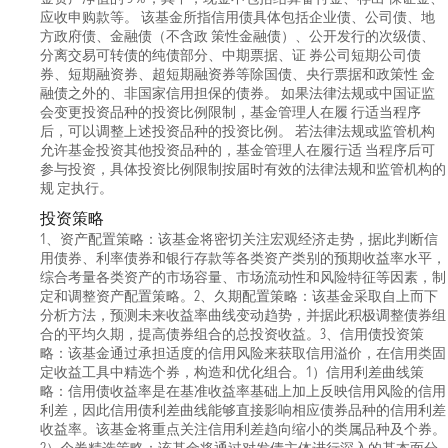
应收申购款等。 该基金所指信用债具体包括企业债、公司债、地
方政府债、金融债（不含政 策性金融债）、公开发行的次级债、
分离交易可转债的纯债部分、中期票据、证 券公司短期公司债
券、短期融资券、超短期融资券等除国债、央行票据和政策性 金
融债之外的、非国家信用担保的债券。 如果法律法规或中国证监
会变更投资品种的投资比例限制，基金管理人在履 行适当程序
后，可以调整上述投资品种的投资比例。 若法律法规或监管机构
允许基金投资其他投资品种的，基金管理人在履行适 当程序后可
参与投资，具体投资比例限制按届时有效的法律法规和监管机构的
规 定执行。
投资策略
1、资产配置策略：该基金将密切关注宏观经济走势，据此判断信
用债券、利率债券和银行存款等各类资产类别的预期收益率水平，
综合考量各类资产的市场容量、市场流动性和风险特征等因素，制
定和调整资产配置策略。2、久期配置策略：该基金采取自上而下
分析方法，预测未来收益率曲线变动趋势，并据此积极调整债券组
合的平均久期，提高债券组合的总投资收益。3、信用债投资策
略：该基金通过承担适度的信用风险来获取信用溢价，在信用类固
定收益工具中精选个券，构造和优化组合。1）信用利差曲线策
略：信用债收益率是在基准收益率基础上加上反映信用风险的信用
利差，因此信用债利差曲线能够直接影响相应债券品种的信用利差
收益率。该基金将重点关注信用利差趋向缩小的类属品种及个券。