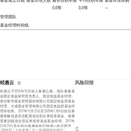
基金成立日期
基金经理人数
最长任职年限
平均任职年限
基金经理自购
0.0年
0.0年
—
管理团队
基金经理时间线
经惠云
风险回报
女
经惠云于2016年10月加入泰康公募，现任泰康基
金固定收益研究部负责人、固定收益基金经理。
曾任银华基金管理股份有限公司固定收益部基金
经理、大成基金管理有限公司固定收益部基金经
理等职务。2017年12月25日至2020年1月6日担任泰
康策略优选灵活配置混合型证券投资基金、泰康
景泰回报混合型证券投资基金基金经理。2017年
12月25日至今担任泰康年年红纯债一年定期开放
固收型
十年老将
近一年规模相对稳定
债券型证券投资基金基金经理。2019年5月15日至