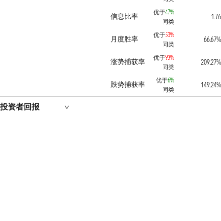
优于
47%
信息比率
1.76
同类
优于
53%
月度胜率
66.67%
同类
优于
93%
涨势捕获率
209.27%
同类
优于
6%
跌势捕获率
149.24%
同类
投资者回报