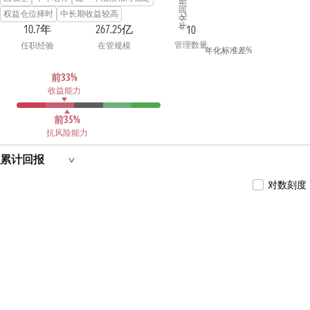
年化回报 %
今担任泰康安和纯债6个月定期开放债券型证券
权益仓位择时
中长期收益较高
投资基金基金经理。2019年9月4日至今担任泰康
10.7年
267.25亿
10
信用精选债券型证券投资基金基金经理。2019年
管理数量
任职经验
在管规模
12月25日至今担任泰康润和两年定期开放债券型
年化标准差%
证券投资基金基金经理。2020年6月8日至今担任
泰康瑞丰纯债3个月定期开放债券型证券投资基
前33%
金基金经理。2020年6月24日至今担任泰康长江经
收益能力
济带债券型证券投资基金基金经理。2020年7月27
日至今担任泰康润颐63个月定期开放债券型证券
投资基金基金经理。2022年6月1日至今担任泰康
前35%
招享混合型证券投资基金基金经理。2023年12月12
抗风险能力
日至今担任泰康瑞坤纯债债券型证券投资基金基
金经理。
累计回报
对数刻度