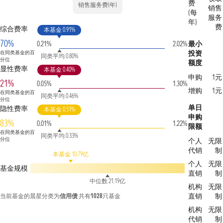
费
销售服务费(年)
销售
(每
服务
年)
费
综合费率
本基金 0.91%
70%
0.21%
2.02%
最小
投资
在同类基金的百
同类平均 0.80%
分位
额度
显性费率
本基金 0.40%
申购
1元
21%
0.05%
1.30%
增购
1元
在同类基金的百
同类平均 0.46%
分位
单日
隐性费率
本基金 0.51%
申购
83%
0.01%
1.22%
限额
在同类基金的百
同类平均 0.33%
分位
个人
无限
代销
制
本基金 10.79亿
个人
无限
基金规模
直销
制
中位数 21.19亿
机构
无限
直销
制
当前基金的晨星分类为
信用债
共有
1028
只基金
机构
无限
代销
制