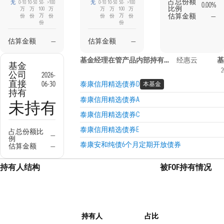
占总份额
无
0-10
10-50
50-
>100
无
0-10
10-50
50-
>100
0.00%
比例
万
万
100
万
万
万
100
万
估算金额
—
万
万
份
份
份
份
份
份
份
份
估算金额
—
估算金额
—
基金经理在管产品内部持有信息
经惠云
基
基金
2
公司
2026-
直接
06-30
泰康信用精选债券D
本基金
持有
泰康信用精选债券A
未持有
泰康信用精选债券C
泰康信用精选债券E
占总份额比
—
例
泰康安和纯债6个月定期开放债券
估算金额
—
持有人结构
被FOF持有情况
持有人
占比