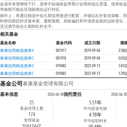
金成本有望继续下行，债券中短端收益率预计会维持低位震荡。债券收益
率曲线可能会呈现陡峭化运行特征。
操作上，将通过精选中短久期信用债进行配置，并辅以杠杆套息策略，同
时密切跟踪经济基本面、通胀预期、风险偏好和市场资金面的边际变化，
灵活调节组合久期和杠杆水平。
相关基金
基金名称
基金代码
成立日期
规
泰康信用精选债券A
007417
2019-09-04
2.58
泰康信用精选债券C
007418
2019-09-04
0.03
泰康信用精选债券D
019482
2023-09-13
5.81
泰康信用精选债券E
019483
2023-09-13
1.29
基金公司
泰康基金管理有限公司
基本信息
信托责任
2026-06-30
2026-06-30
25
5.51年
基金经理人数
平均投管年限
174
4.18年
管理基金
平均在职时长
1044.06亿
90.48%