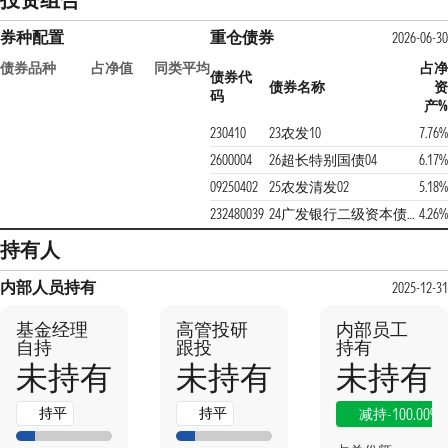
券种配置
重仓债券
2026-06-30
债券品种
占净值
同类平均
占净
债券代
债券名称
资
码
产%
230410
23农发10
7.76%
2600004
26超长特别国债04
6.17%
09250402
25农发清发02
5.18%
232480039
24广发银行二级资本债01A
4.26%
持有人
内部人员持有
2025-12-31
基金经理
高管投研
内部员工
自持
跟投
持有
未持有
未持有
未持有
持平
持平
-100.00%
减持