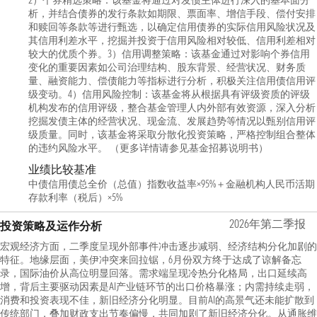
2）个券精选策略：该基金将通过对发债主体进行深入的基本面分
析，并结合债券的发行条款如期限、票面率、增信手段、偿付安排
和赎回等条款等进行甄选，以确定信用债券的实际信用风险状况及
其信用利差水平，挖掘并投资于信用风险相对较低、信用利差相对
较大的优质个券。3）信用调整策略：该基金通过对影响个券信用
变化的重要因素如公司治理结构、股东背景、经营状况、财务质
量、融资能力、偿债能力等指标进行分析，积极关注信用债信用评
级变动。4）信用风险控制：该基金将从根据具有评级资质的评级
机构发布的信用评级，整合基金管理人内外部有效资源，深入分析
挖掘发债主体的经营状况、现金流、发展趋势等情况以甄别信用评
级质量。同时，该基金将采取分散化投资策略，严格控制组合整体
的违约风险水平。 （更多详情请参见基金招募说明书）
业绩比较基准
中债信用债总全价（总值）指数收益率×95%＋金融机构人民币活期
存款利率（税后）×5%
2026年第二季报
投资策略及运作分析
宏观经济方面，二季度呈现外部事件冲击逐步减弱、经济结构分化加剧的
特征。地缘层面，美伊冲突来回拉锯，6月份双方终于达成了谅解备忘
录，国际油价从高位明显回落。需求端呈现冷热分化格局，出口延续高
增，背后主要驱动因素是AI产业链环节的出口价格暴涨；内需持续走弱，
消费和投资表现不佳，新旧经济分化明显。目前AI的高景气还未能扩散到
传统部门，叠加财政支出节奏偏慢，共同加剧了新旧经济分化。从通胀维