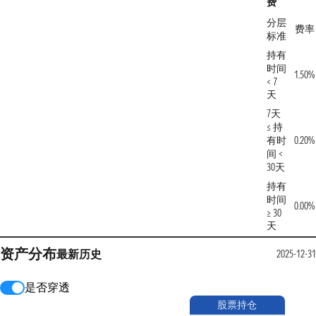
费
分层
费率
标准
持有
时间
1.50%
< 7
天
7天
≤ 持
有时
0.20%
间 <
30天
持有
时间
0.00%
≥ 30
天
资产分布
最新
历史
2025-12-31
是否穿透
股票持仓