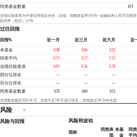
同类基金数量
451
业绩比较基准为中债信用债总全价（总值）指数收益率x95.0% + 金融机构人民币活期存
款利率（税后）x5.0%
过往回报
回报%
近一月
近三月
近六月
近
本基金
0.08
0.86
2.02
同类平均
0.11
0.77
1.52
业绩比较基准
0.01
0.36
0.78
3
四分位排名
—
—
—
百分位排名
—
—
—
同类基金数量
670
660
653
业绩数据截至2026-06-30，业绩不足1年不进行排名，业绩超过1年为年化值
风险
风险和波动
风险与回报
同类表
本基
同类
指标
现
金
平均