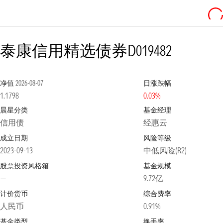
泰康信用精选债券D
019482
净值
2026-08-07
日涨跌幅
1.1798
0.03%
晨星分类
基金经理
信用债
经惠云
成立日期
风险等级
2023-09-13
中低风险(R2)
股票投资风格箱
基金规模
—
9.72亿
计价货币
综合费率
人民币
0.91%
基金类型
换手率