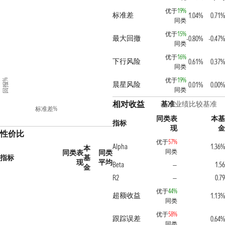
优于
19%
标准差
1.04%
0.71%
同类
优于
15%
最大回撤
-0.80%
-0.47%
同类
优于
16%
下行风险
0.61%
0.37%
同类
优于
19%
回报%
晨星风险
0.01%
0.00%
同类
相对收益
基准
业绩比较基准
标准差%
同类表
本基
指标
现
金
性价比
优于
57%
Alpha
1.36%
本
同类
同类表
同类
指标
基
现
平均
Beta
1.56
—
金
R2
0.79
—
优于
44%
超额收益
1.13%
同类
优于
58%
跟踪误差
0.64%
同类