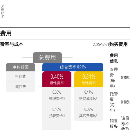
收益率%
费用
费率与成本
购买费用
2025-12-31
费用
总费用
信息
申购赎回
综合费率 0.91%
管理
费
0.40%
0.51%
申购费
0.30%
(每
显性费率
隐性费率
年)
赎回费
0.30%
0.47%
托管
管理费(年)
交易成本(估)
费
0.10%
(每
0.10%
0.03%
年)
托管费(年)
其它费用(估)
该份
销售
额不
服务
—
收取