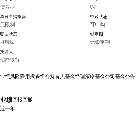
债券型
0%
单日申购限额
申购状态
无限制
可申购
赎回状态
锁定期
可赎回
无锁定期
托管人
招商银行
业绩
风险
费用
投资组合
持有人
基金经理
策略
基金公司
基金公告
业绩
回报
回撤
近一年