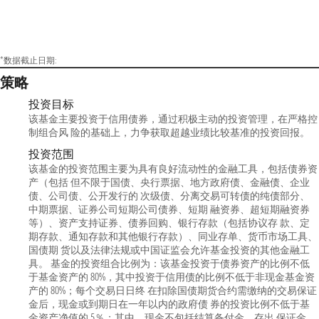
*数据截止日期:
策略
投资目标
该基金主要投资于信用债券，通过积极主动的投资管理，在严格控
制组合风 险的基础上，力争获取超越业绩比较基准的投资回报。
投资范围
该基金的投资范围主要为具有良好流动性的金融工具，包括债券资
产（包括 但不限于国债、央行票据、地方政府债、金融债、企业
债、公司债、公开发行的 次级债、分离交易可转债的纯债部分、
中期票据、证券公司短期公司债券、短期 融资券、超短期融资券
等）、资产支持证券、债券回购、银行存款（包括协议存 款、定
期存款、通知存款和其他银行存款）、同业存单、货币市场工具、
国债期 货以及法律法规或中国证监会允许基金投资的其他金融工
具。 基金的投资组合比例为：该基金投资于债券资产的比例不低
于基金资产的 80%，其中投资于信用债的比例不低于非现金基金资
产的 80%；每个交易日日终 在扣除国债期货合约需缴纳的交易保证
金后，现金或到期日在一年以内的政府债 券的投资比例不低于基
金资产净值的 5％；其中，现金不包括结算备付金、存出 保证金、