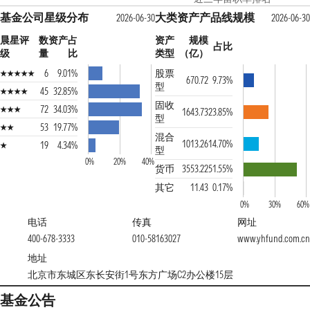
基金公司星级分布
大类资产产品线规模
2026-06-30
2026-06-30
晨星评
数
资产占
资产
规模
占比
级
量
比
类型
（亿）
6
9.01%
股票
670.72
9.73%
型
45
32.85%
固收
72
34.03%
1643.73
23.85%
型
53
19.77%
混合
1013.26
14.70%
19
4.34%
型
0%
20%
40%
货币
3553.22
51.55%
其它
11.43
0.17%
0%
30%
60%
电话
传真
网址
400-678-3333
010-58163027
www.yhfund.com.cn
地址
北京市东城区东长安街1号东方广场C2办公楼15层
基金公告