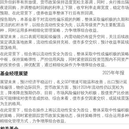
回升但斜率有所放缓。货币政策保持适度宽松主基调，同时，央行推出隔
夜逆回购，并调整临时回购的利率上下限，收窄利率走廊宽度，稳定市场
预期。在此背景下，债券收益率整体下行后有所回调。
报告期内，本基金基于对流动性偏乐观的判断，整体采取偏积极的久期和
灵活的杠杆水平，以组合流动性安全为先，以高等级资产为主要配置品
种，同时运用多种精细化管理策略，力争增厚组合收益。
展望未来，出口表观可能延续偏强，内需动能仍有提升空间，关注后续政
策定调及落地效果，流动性或保持充裕。债市多空交织，预计收益率延续
震荡格局。
在此背景下，组合将以流动性安全为首位，整体采取中性或偏积极的策略
中枢，保持策略弹性，严控信用风险，同时紧密跟踪投资范围内不同资产
的投资价值，择优配置，通过精细化操作力争增厚组合收益。
2025年年报
基金经理展望
展望未来，预计经济平稳运行，名义GDP增速可能温和改善，出口预计延
续偏强，物价边际回升。货币政策方面，预计2026年流动性仍以宽松为
主，降准降息预期仍存。目前，市场风险偏好较为积极，股债资产比价效
应可能继续对债市造成扰动。综合来看，债市多空因素交织，或延续震荡
为主的格局。
在此背景下，组合在操作上将以流动性安全为首位，整体采取中性偏积极
的策略，同时紧密跟踪货币政策实施动态，保持策略弹性，综合运用多种
精细化管理方式，力争增厚组合收益。
相关基金