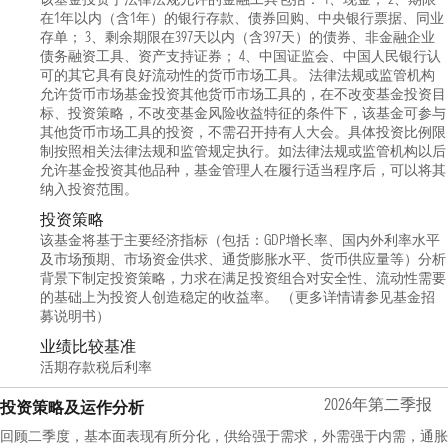
在1年以内（含1年）的银行存款、债券回购、中央银行票据、同业
存单； 3、剩余期限在397天以内（含397天）的债券、非金融企业
债务融资工具、资产支持证券； 4、中国证监会、中国人民银行认
可的其它具有良好流动性的货币市场工具。 法律法规或监管机构
允许货币市场基金投资其他货币市场工具的，在不改变基金投资目
标、投资策略，不改变基金风险收益特征的条件下，该基金可参与
其他货币市场工具的投资，不需召开持有人大会。具体投资比例限
制按照相关法律法规和监管规定执行。如法律法规或监管机构以后
允许基金投资其他品种，基金管理人在履行适当程序后，可以将其
纳入投资范围。
投资策略
该基金将基于主要经济指标（包括：GDP增长率、国内外利率水平
及市场预期、市场资金供求、通货膨胀水平、货币供应量等）分析
背景下制定投资策略，力求在满足投资组合对安全性、流动性需要
的基础上为投资人创造稳定的收益率。 （更多详情请参见基金招
募说明书）
业绩比较基准
活期存款税后利率
2026年第二季报
投资策略及运作分析
回顾二季度，基本面表现有所分化，供给强于需求，外需强于内需，通胀