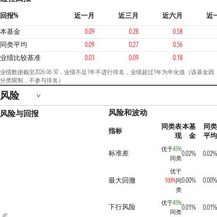
回报%
近一月
近三月
近六月
近
本基金
0.09
0.28
0.58
同类平均
0.09
0.27
0.56
业绩比较基准
0.03
0.09
0.18
业绩数据截至2026-06-30，业绩不足1年不进行排名，业绩超过1年为年化值（该基金因
分类限制，不参与排名）
风险
风险和波动
风险与回报
同类表
本基
同类
指标
现
金
平均
优于
45%
标准差
0.02%
0.02%
同类
优于
最大回撤
0.00%
0.00%
100%
同
类
优于
45%
下行风险
0.01%
0.01%
同类