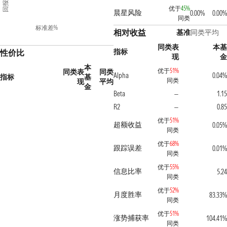
回报%
优于
45%
晨星风险
0.00%
0.00%
同类
标准差%
相对收益
基准
同类平均
同类表
本基
指标
性价比
现
金
本
优于
51%
同类表
同类
Alpha
0.04%
指标
基
同类
现
平均
金
Beta
1.15
—
R2
0.85
—
优于
51%
超额收益
0.05%
同类
优于
68%
跟踪误差
0.01%
同类
优于
55%
信息比率
5.24
同类
优于
52%
月度胜率
83.33%
同类
优于
51%
涨势捕获率
104.41%
同类