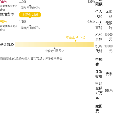
56%
0.05%
1.20%
限额
在同类基金的百
同类平均 0.42%
分位
个人
无限
隐性费率
本基金 0.13%
代销
制
90%
0.00%
0.84%
个人
无限
在同类基金的百
直销
制
同类平均 0.07%
分位
机构
10,000
本基金 543.07亿
元
直销
基金规模
机构
10,000
元
代销
中位数 178.80亿
当前基金的晨星分类为
货币市场
共有
962
只基金
申购
费
前端
费率
收费
申购
金额
0.00%
< 0万
元
赎回
费