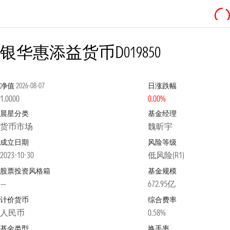
银华惠添益货币D
019850
净值
2026-08-07
日涨跌幅
1.0000
0.00%
晨星分类
基金经理
货币市场
魏昕宇
成立日期
风险等级
2023-10-30
低风险(R1)
股票投资风格箱
基金规模
—
672.95亿
计价货币
综合费率
人民币
0.58%
基金类型
换手率