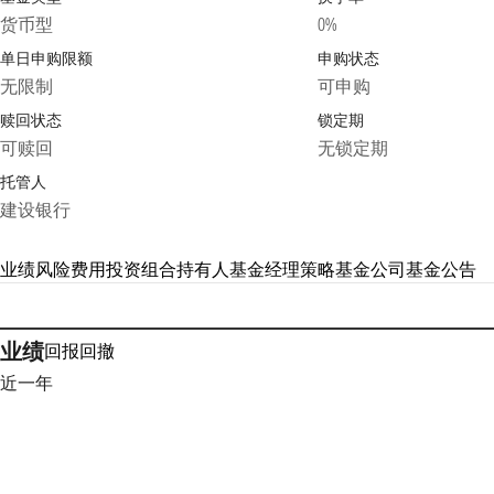
货币型
0%
单日申购限额
申购状态
无限制
可申购
赎回状态
锁定期
可赎回
无锁定期
托管人
建设银行
业绩
风险
费用
投资组合
持有人
基金经理
策略
基金公司
基金公告
业绩
回报
回撤
近一年