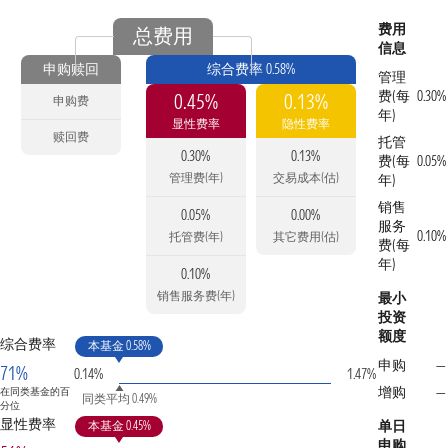
费用
总费用
信息
申购赎回
综合费率 0.58%
管理
费(每
0.30%
0.45%
0.13%
申购费
年)
显性费率
隐性费率
赎回费
托管
0.30%
0.13%
费(每
0.05%
管理费(年)
交易成本(估)
年)
销售
0.05%
0.00%
服务
0.10%
托管费(年)
其它费用(估)
费(每
年)
0.10%
销售服务费(年)
最小
投资
额度
综合费率
本基金 0.58%
申购
—
71%
0.14%
1.47%
增购
—
在同类基金的百
同类平均 0.49%
分位
显性费率
单日
本基金 0.45%
申购