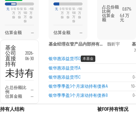
占总份额
0.87%
无
0-10
10-50
50-
>100
无
0-10
10-50
50-
>100
比例
万
万
100
万
万
万
100
万
估算金
6.4 万
万
万
份
份
份
份
份
份
额
元
份
份
估算金额
—
估算金额
—
基金经理在管产品内部持有信息
魏昕宇
基
基金
2
公司
2026-
直接
06-30
银华惠添益货币D
本基金
持有
银华惠添益货币A
未持有
银华惠添益货币C
0
银华季季盈3个月滚动持有债券A
10
占总份额比
—
例
银华季季盈3个月滚动持有债券B
0
估算金额
—
持有人结构
被FOF持有情况