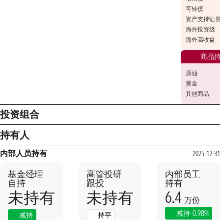
可转债
资产支持证
海外投资级
海外高收益
商品
原油
黄金
其他商品
投资组合
持有人
内部人员持有
2025-12-31
基金经理
高管投研
内部员工
自持
跟投
持有
6.4
未持有
未持有
万份
本期
上期
-0.98%
减持
减持
持平