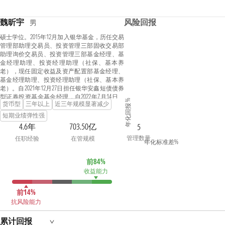
魏昕宇
风险回报
男
硕士学位。2015年12月加入银华基金，历任交易
管理部助理交易员、投资管理三部固收交易部
助理询价交易员、投资管理三部基金经理、基
金经理助理、投资经理助理（社保、基本养
老），现任固定收益及资产配置部基金经理、
基金经理助理、投资经理助理（社保、基本养
老）。自2021年12月27日担任银华安鑫短债债券
型证券投资基金基金经理，自2022年7月14日起
年化回报 %
货币型
三年以上
近三年规模显著减少
兼任银华季季盈3个月滚动持有债券型证券投资
基金基金经理，自2023年3月3日起兼任银华惠添
短期业绩弹性强
益货币市场基金基金经理，自2024年5月22日起
4.6年
703.50亿
5
兼任银华季季鑫90天持有期债券型证券投资基
管理数量
任职经验
在管规模
金基金经理，自2024年6月6日起兼任银华月月鑫
年化标准差%
30天持有期债券型证券投资基金基金经理，自
2024年8月13日起兼任银华月月享30天持有期债
前84%
券型证券投资基金基金经理。具有从业资格。
收益能力
国籍：中国。
前14%
抗风险能力
累计回报