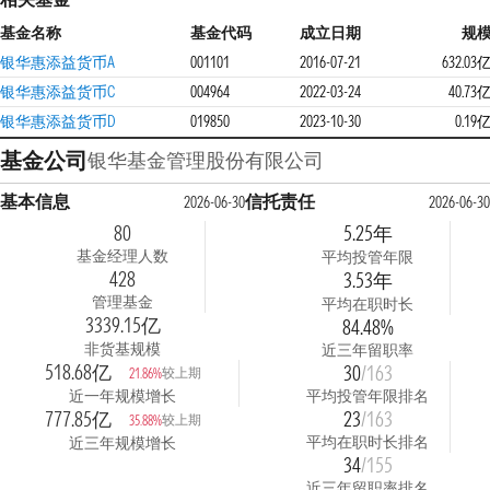
基金名称
基金代码
成立日期
规
银华惠添益货币A
001101
2016-07-21
632.03
银华惠添益货币C
004964
2022-03-24
40.73
银华惠添益货币D
019850
2023-10-30
0.19
基金公司
银华基金管理股份有限公司
基本信息
信托责任
2026-06-30
2026-06-30
80
5.25年
基金经理人数
平均投管年限
428
3.53年
管理基金
平均在职时长
3339.15亿
84.48%
非货基规模
近三年留职率
518.68亿
30
/163
较上期
21.86%
近一年规模增长
平均投管年限排名
777.85亿
23
/163
较上期
35.88%
平均在职时长排名
近三年规模增长
34
/155
近三年留职率排名