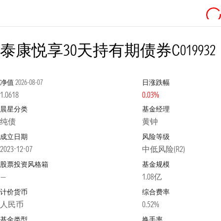
泰康悦享30天持有期债券C
019932
净值
2026-08-07
日涨跌幅
1.0618
0.03%
晨星分类
基金经理
纯债
黄钟
成立日期
风险等级
2023-12-07
中低风险(R2)
股票投资风格箱
基金规模
—
1.08亿
计价货币
综合费率
人民币
0.52%
基金类型
换手率