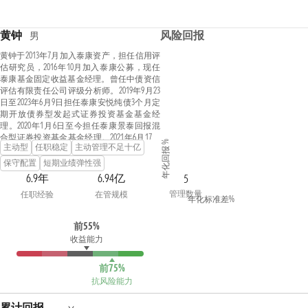
黄钟
风险回报
男
黄钟于2013年7月加入泰康资产，担任信用评
估研究员，2016年10月加入泰康公募，现任
泰康基金固定收益基金经理。曾任中债资信
评估有限责任公司评级分析师。2019年9月23
日至2023年6月9日担任泰康安悦纯债3个月定
期开放债券型发起式证券投资基金基金经
理。2020年1月6日至今担任泰康景泰回报混
合型证券投资基金基金经理。2021年6月17日
年化回报 %
主动型
任职稳定
主动管理不足十亿
至今担任泰康安泽中短债债券型证券投资基
金基金经理。2021年12月14日至今担任泰康鼎
保守配置
短期业绩弹性强
泰一年持有期混合型证券投资基金基金经
6.9年
6.94亿
5
理。2023年6月9日至今担任泰康颐享混合型
管理数量
任职经验
在管规模
证券投资基金基金经理。2023年12月7日至今
年化标准差%
担任泰康悦享30天持有期债券型证券投资基
金基金经理。2023年12月26日至今担任泰康中
前55%
证同业存单AAA指数7天持有期证券投资基金
收益能力
基金经理。
前75%
抗风险能力
累计回报