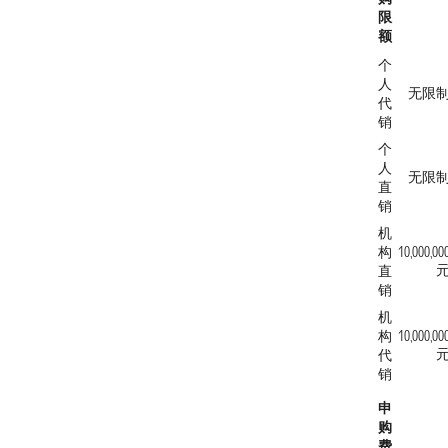
限
额
个
人
无限
代
销
个
人
无限
直
销
机
构
10,000,00
直
销
机
构
10,000,00
代
销
申
购
费