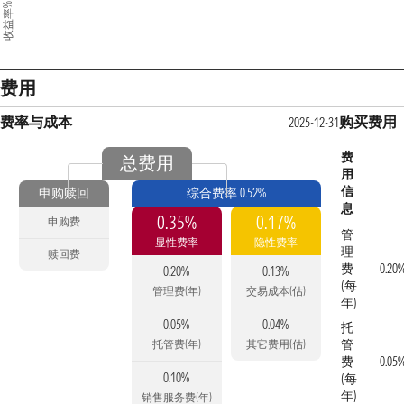
收益率%
费用
费率与成本
购买费用
2025-12-31
费
总费用
用
信
申购赎回
综合费率 0.52%
息
0.35%
0.17%
申购费
管
显性费率
隐性费率
理
赎回费
费
0.20
0.20%
0.13%
(每
管理费(年)
交易成本(估)
年)
0.05%
0.04%
托
管
托管费(年)
其它费用(估)
费
0.05
0.10%
(每
年)
销售服务费(年)