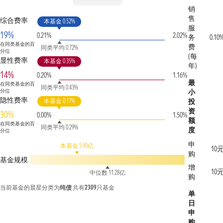
销
售
综合费率
本基金 0.52%
服
19%
0.21%
2.02%
务
0.10
在同类基金的百
费
同类平均 0.72%
分位
(每
显性费率
本基金 0.35%
年)
14%
0.20%
1.16%
最
在同类基金的百
同类平均 0.43%
分位
小
隐性费率
本基金 0.17%
投
资
30%
0.00%
1.50%
额
在同类基金的百
同类平均 0.29%
度
分位
申
本基金 5.90亿
10
购
基金规模
增
10
中位数 11.28亿
购
当前基金的晨星分类为
纯债
共有
2309
只基金
单
日
申
购