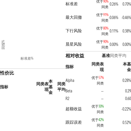
优于
90%
标准差
0.26%
0.70
同类
优于
91%
最大回撤
-0.06%
-0.46
同类
优于
80%
下行风险
0.11%
0.38
同类
优于
90%
回报%
晨星风险
0.00%
0.00
同类
相对收益
基准
同类平均
标准差%
同类表
本
指标
现
性价比
优于
57%
Alpha
0.28
本
同类
同类表
同类
指标
基
现
平均
Beta
0.2
—
金
R2
0.6
—
优于
30%
超额收益
-0.22
同类
优于
42%
跟踪误差
0.52
同类