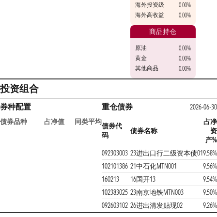
海外投资级
0.00%
海外高收益
0.00%
商品持仓
原油
0.00%
黄金
0.00%
其他商品
0.00%
投资组合
券种配置
重仓债券
2026-06-3
债券品种
占净值
同类平均
占
债券代
债券名称
码
产
092303003
23进出口行二级资本债01
9.58
102101386
21中石化MTN001
9.56
160213
16国开13
9.54
102383025
23南京地铁MTN003
9.50
092603102
26进出清发贴现02
9.26