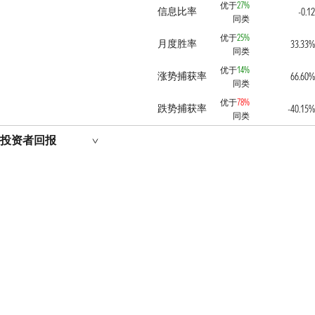
优于
27%
信息比率
-0.1
同类
优于
25%
月度胜率
33.33
同类
优于
14%
涨势捕获率
66.60
同类
优于
78%
跌势捕获率
-40.15
同类
投资者回报