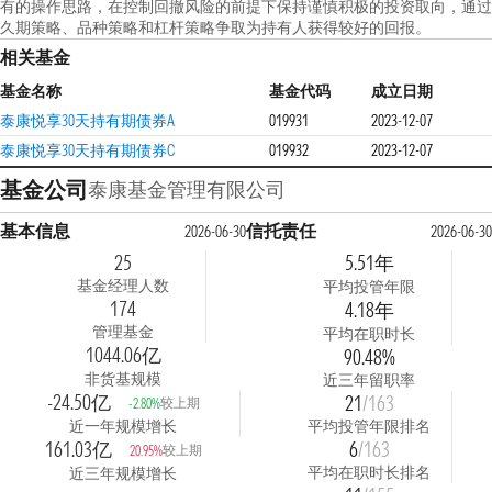
有的操作思路，在控制回撤风险的前提下保持谨慎积极的投资取向，通过
久期策略、品种策略和杠杆策略争取为持有人获得较好的回报。
相关基金
基金名称
基金代码
成立日期
泰康悦享30天持有期债券A
019931
2023-12-07
泰康悦享30天持有期债券C
019932
2023-12-07
基金公司
泰康基金管理有限公司
基本信息
信托责任
2026-06-30
2026-06-3
25
5.51年
基金经理人数
平均投管年限
174
4.18年
管理基金
平均在职时长
1044.06亿
90.48%
非货基规模
近三年留职率
-24.50亿
21
/163
较上期
-2.80%
近一年规模增长
平均投管年限排名
161.03亿
6
/163
较上期
20.95%
平均在职时长排名
近三年规模增长