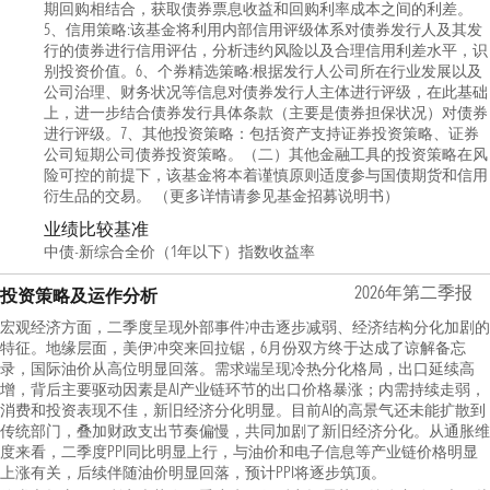
期回购相结合，获取债券票息收益和回购利率成本之间的利差。
5、信用策略:该基金将利用内部信用评级体系对债券发行人及其发
行的债券进行信用评估，分析违约风险以及合理信用利差水平，识
别投资价值。6、个券精选策略:根据发行人公司所在行业发展以及
公司治理、财务状况等信息对债券发行人主体进行评级，在此基础
上，进一步结合债券发行具体条款（主要是债券担保状况）对债券
进行评级。7、其他投资策略：包括资产支持证券投资策略、证券
公司短期公司债券投资策略。（二）其他金融工具的投资策略在风
险可控的前提下，该基金将本着谨慎原则适度参与国债期货和信用
衍生品的交易。 （更多详情请参见基金招募说明书）
业绩比较基准
中债-新综合全价（1年以下）指数收益率
2026年第二季报
投资策略及运作分析
宏观经济方面，二季度呈现外部事件冲击逐步减弱、经济结构分化加剧的
特征。地缘层面，美伊冲突来回拉锯，6月份双方终于达成了谅解备忘
录，国际油价从高位明显回落。需求端呈现冷热分化格局，出口延续高
增，背后主要驱动因素是AI产业链环节的出口价格暴涨；内需持续走弱，
消费和投资表现不佳，新旧经济分化明显。目前AI的高景气还未能扩散到
传统部门，叠加财政支出节奏偏慢，共同加剧了新旧经济分化。从通胀维
度来看，二季度PPI同比明显上行，与油价和电子信息等产业链价格明显
上涨有关，后续伴随油价明显回落，预计PPI将逐步筑顶。