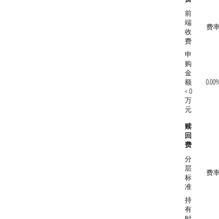
前
端
费
收
费
申
购
金
额
0.00
< 0
万
元
赎
回
费
分
层
费
标
准
持
有
时