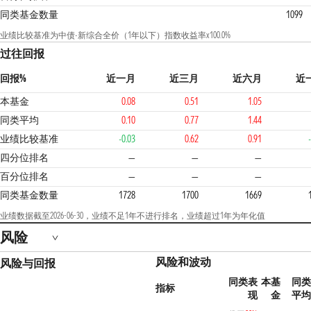
同类基金数量
1099
业绩比较基准为中债-新综合全价（1年以下）指数收益率x100.0%
过往回报
回报%
近一月
近三月
近六月
近
本基金
0.08
0.51
1.05
同类平均
0.10
0.77
1.44
业绩比较基准
-0.03
0.62
0.91
3
四分位排名
—
—
—
百分位排名
—
—
—
同类基金数量
1728
1700
1669
业绩数据截至2026-06-30，业绩不足1年不进行排名，业绩超过1年为年化值
风险
风险和波动
风险与回报
同类表
本基
同
指标
现
金
平