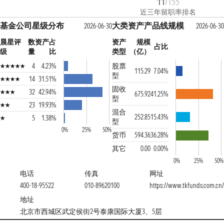
11
/155
近三年留职率排名
基金公司星级分布
大类资产产品线规模
2026-06-30
2026-06-3
晨星评
数
资产占
资产
规模
占比
级
量
比
类型
（亿）
4
4.23%
股票
115.29
7.04%
型
14
31.51%
固收
32
42.94%
675.92
41.25%
型
23
19.93%
混合
252.85
15.43%
5
1.38%
型
0%
25%
50%
货币
594.36
36.28%
其它
0.00
0.00%
0%
25%
50%
电话
传真
网址
400-18-95522
010-89620100
https://www.tkfunds.com.cn
地址
北京市西城区武定侯街2号泰康国际大厦3、5层