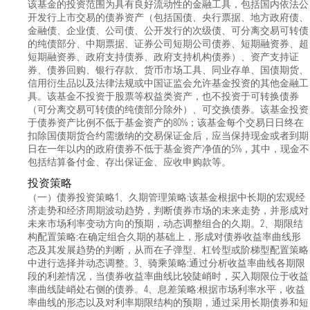
该基金的投资范围为具有良好流动性的金融工具，包括国内依法公
开发行上市交易的债券资产（包括国债、央行票据、地方政府债、
金融债、企业债、公司债、公开发行的次级债、可分离交易可转债
的纯债部分、中期票据、证券公司短期公司债券、短期融资券、超
短期融资券、政府支持债券、政府支持机构债券）、资产支持证
券、债券回购、银行存款、货币市场工具、同业存单、国债期货、
信用衍生品以及法律法规或中国证监会允许基金投资的其他金融工
具。该基金不投资于股票等权益类资产，也不投资于可转换债券
（可分离交易可转债的纯债部分除外）、可交换债券。该基金投资
于债券资产比例不低于基金资产的80%；该基金每个交易日日终在
扣除国债期货合约需缴纳的交易保证金后，应当保持现金或者到期
日在一年以内的政府债券不低于基金资产净值的5%，其中，现金不
包括结算备付金、存出保证金、应收申购款等。
投资策略
（一）债券投资策略1、久期管理策略:该基金根据中长期的宏观经
济走势和经济周期波动趋势，判断债券市场的未来走势，并形成对
未来市场利率变动方向的预期，动态调整组合的久期。2、期限结
构配置策略:在确定组合久期的基础上，形成对债券收益率曲线形
态及其发展趋势的判断，从而在子弹型、杠铃型或阶梯型配置策略
中进行选择并动态调整。3、骑乘策略:通过分析收益率曲线各期限
段的利差情况，当债券收益率曲线比较陡峭时，买入期限位于收益
率曲线陡峭处右侧的债券。4、息差策略:根据市场利率水平，收益
率曲线的形态以及对利率期限结构的预期，通过采用长期债券和短