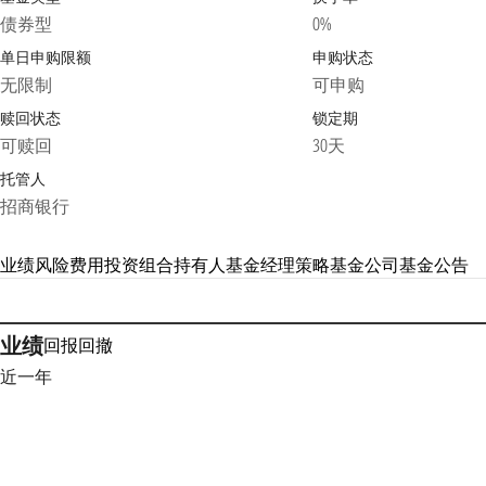
债券型
0%
单日申购限额
申购状态
无限制
可申购
赎回状态
锁定期
可赎回
30天
托管人
招商银行
业绩
风险
费用
投资组合
持有人
基金经理
策略
基金公司
基金公告
业绩
回报
回撤
近一年