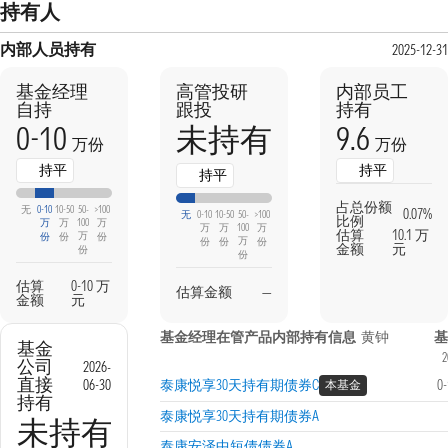
持有人
内部人员持有
2025-12-3
基金经理
高管投研
内部员工
自持
跟投
持有
0-10
9.6
未持有
万份
万份
持平
持平
持平
占总份额
无
0-10
10-50
50-
>100
0.07%
无
0-10
10-50
50-
>100
比例
万
万
100
万
万
万
100
万
估算
10.1 万
万
份
份
份
万
份
份
份
金额
元
份
份
估算
0-10 万
估算金额
—
金额
元
基金经理在管产品内部持有信息
黄钟
基金
2
公司
2026-
直接
06-30
泰康悦享30天持有期债券C
0
本基金
持有
泰康悦享30天持有期债券A
未持有
泰康安泽中短债债券A