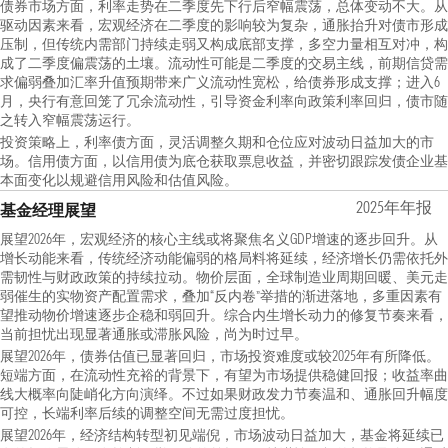
债券市场方面，利率走势在二季度先下行后窄幅震荡，总体变动不大。从
驱动因素来看，宏观经济在二季度的影响较为复杂，通胀抬升对债市形成
压制，但传统内需部门持续走弱又构成底部支撑，多空力量相互对冲，构
成了二季度偏震荡的土壤。流动性可能是二季度的交易主线，前期信贷需
求偏弱叠加汇率升值预期带来广义流动性宽松，给债券形成支撑；进入6
月，央行有意回笼了冗余流动性，引导资金利率向政策利率回归，债市随
之转入窄幅震荡运行。
投资策略上，利率债方面，灵活调整久期和仓位应对波动日益加大的市
场。信用债方面，以信用债为底仓获取票息收益，并密切跟踪发债企业基
本面变化以规避信用风险和估值风险。
2025年年报
基金经理展望
展望2026年，宏观经济的核心主线或将聚焦名义GDP增速的逐步回升。从
增长动能来看，传统经济动能偏弱的格局料将延续，经济增长仍需依托外
需韧性与财政政策的持续拉动。物价层面，全球制造业周期回暖、美元走
弱催生的实物资产配置需求，叠加“反内卷”举措的渐进落地，多重因素有
望推动物价增速逐步企稳和弱回升。综合内生增长动力的修复节奏来看，
当前担忧出现显著通胀或滞胀风险，尚为时过早。
展望2026年，债券估值已显著回归，市场投资难度或较2025年有所降低。
短端方面，在流动性充裕的背景下，有望为市场提供稳健回报；收益率曲
线大概率向陡峭化方向演绎。不过如果财政发力节奏温和、通胀回升幅度
可控，长端利率后续的调整空间无需过度担忧。
展望2026年，经济结构转型初见端倪，市场波动日益加大，基金将延续已