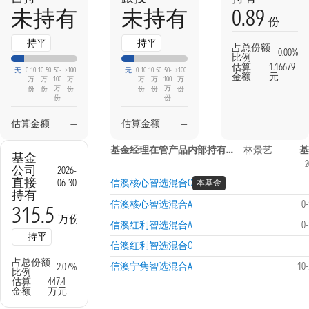
0.89
未持有
未持有
份
持平
持平
占总份额
0.00%
比例
估算
1.16679
无
0-10
10-50
50-
>100
无
0-10
10-50
50-
>100
金额
元
万
万
100
万
万
万
100
万
万
万
份
份
份
份
份
份
份
份
估算金额
—
估算金额
—
基金经理在管产品内部持有信息
林景艺
基
基金
2
公司
2026-
直接
06-30
信澳核心智选混合C
本基金
持有
信澳核心智选混合A
0
315.5
万份
信澳红利智选混合A
0
持平
信澳红利智选混合C
占总份额
信澳宁隽智选混合A
10
2.07%
比例
估算
447.4
金额
万元