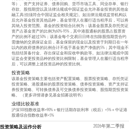
等）、资产支持证券、债券回购、货币市场工具、同业存单、银行
存款、股指期货以及法律法规或中国证监会允许基金投资的其他金
融工具(但须符合中国证监会相关规定)。如法律法规或监管机构以
后允许基金投资其他品种，基金管理人在履行适当程序后，可以将
其纳入投资范围。基金的投资组合比例为：该基金股票及存托凭证
资产占基金资产的比例为60%-95%，其中港股通标的股票占股票资
产的比例不超过50%；该基金每个交易日日终在扣除股指期货合约
需缴纳的交易保证金后，基金保留的现金以及投资于到期日在一年
以内的政府债券的比例合计不低于基金资产净值的5%；其中现金不
包括结算备付金、存出保证金和应收申购款等。如法律法规或中国
证监会变更投资品种的投资比例限制，基金管理人在履行适当程序
后，可以调整上述投资品种的投资比例。
投资策略
该基金投资策略主要包括资产配置策略、股票投资策略、存托凭证
投资策略、港股通标的股票投资策略、债券投资策略、资产支持证
券投资策略、可转换债券及可交换债券投资策略、股指期货投资策
略。 （更多详情请参见基金招募说明书）
业绩比较基准
沪深300指数收益率×90%＋银行活期存款利率（税后）×5%＋中证港
股通综合指数收益率×5%
2026年第二季报
投资策略及运作分析