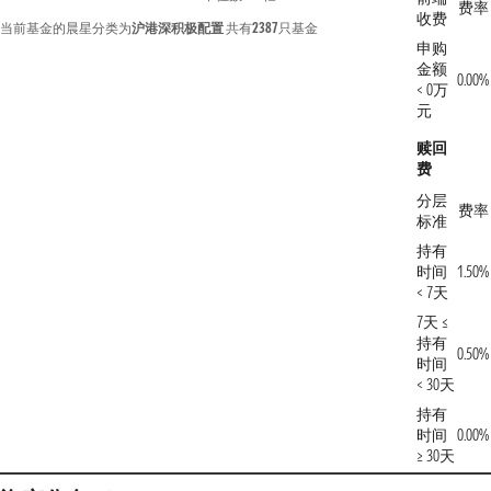
费率
收费
当前基金的晨星分类为
沪港深积极配置
共有
2387
只基金
申购
金额
0.00%
< 0万
元
赎回
费
分层
费率
标准
持有
时间
1.50%
< 7天
7天 ≤
持有
0.50%
时间
< 30天
持有
时间
0.00%
≥ 30天