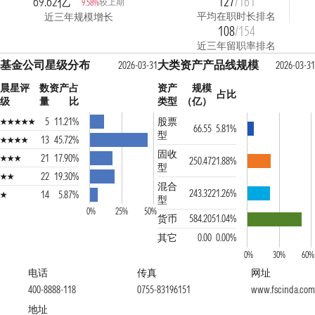
69.62亿
127
/161
较上期
9.58%
平均在职时长排名
近三年规模增长
108
/154
近三年留职率排名
基金公司星级分布
大类资产产品线规模
2026-03-31
2026-03-31
晨星评
数
资产占
资产
规模
占比
级
量
比
类型
（亿）
5
11.21%
股票
66.55
5.81%
型
13
45.72%
固收
21
17.90%
250.47
21.88%
型
22
19.30%
混合
243.32
21.26%
14
5.87%
型
0%
25%
50%
货币
584.20
51.04%
其它
0.00
0.00%
0%
30%
60%
电话
传真
网址
400-8888-118
0755-83196151
www.fscinda.com
地址