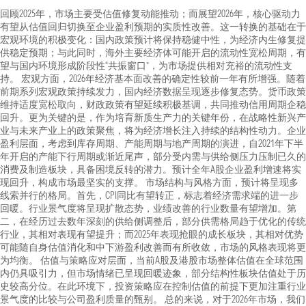
回顾2025年，市场主要受估值修复动能推动；而展望2026年，核心驱动力
有望从估值回归切换至企业盈利预期的实质性改善。这一转换的基础在于
宏观环境的积极变化：国内政策预计将保持稳健中性，为经济内生修复提
供稳定预期；与此同时，海外主要经济体可能开启的流动性宽松周期，有
望与国内环境形成阶段性“共振窗口”，为市场提供相对充裕的流动性支
持。 宏观方面，2026年经济基本面改善的确定性较前一年有所增强。随着
前期系列宏观政策持续发力，国内经济数据呈现逐步修复态势。货币政策
维持适度宽松取向，财政政策有望延续积极基调，共同推动信用周期企稳
回升。更为关键的是，作为培育新质生产力的关键年份，在战略性新兴产
业与未来产业上的政策聚焦，将为经济增长注入持续的结构性动力。企业
盈利层面，考虑到库存周期、产能周期与地产周期的演进，自2021年下半
年开启的产能下行周期或渐近尾声，部分受内需与供给侧压力压制已久的
消费及制造板块，具备困境反转的潜力。预计全年A股企业盈利增速将实
现回升，构成市场最坚实的支撑。 市场结构与风格方面，预计将呈现多
线索并行的格局。首先，CPI同比有望转正，标志着经济需求端的进一步
回暖。行业景气度将呈现扩散态势，业绩改善的行业数量有望增加。第
二，在经历过去数年深刻的供给侧调整后，部分供需格局趋于优化的传统
行业，其相对表现有望提升；而2025年表现抢眼的成长板块，其相对优势
可能随自身估值消化和中下游盈利改善而有所收敛，市场的风格表现将更
为均衡。 估值与策略应对层面，当前A股及港股市场整体估值在全球范围
内仍具吸引力，但市场情绪已呈现回暖迹象，部分结构性板块估值处于历
史较高分位。在此环境下，投资策略应在控制估值的前提下更加注重行业
景气度的比较与公司盈利质量的甄别。 总的来说，对于2026年市场，我们