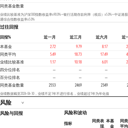
同类基金数量
业绩比较基准为沪深300指数收益率x90.0% + 银行活期存款利率（税后）x5.0% + 中证港股
通综合指数收益率x5.0%
过往回报
回报%
近一月
近三月
近六月
近
本基金
2.72
9.79
8.17
2
同类平均
5.49
18.73
17.49
4
业绩比较基准
1.17
10.18
6.01
2
3
四分位排名
—
—
—
百分位排名
—
—
—
同类基金数量
2553
2469
2349
业绩数据截至2026-06-30，业绩不足1年不进行排名，业绩超过1年为年化值
风险
风险和波动
风险与回报
同类表
本基
同类
指标
现
金
平均