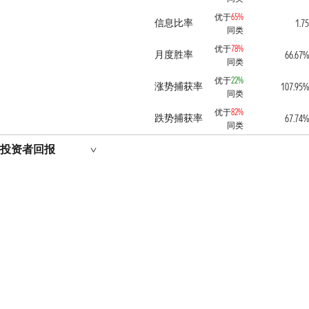
优于
65%
信息比率
1.75
同类
优于
78%
月度胜率
66.67%
同类
优于
22%
涨势捕获率
107.95%
同类
优于
82%
跌势捕获率
67.74%
同类
投资者回报