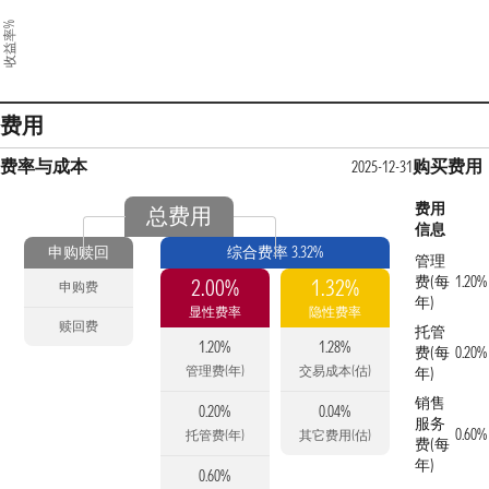
收益率%
费用
费率与成本
购买费用
2025-12-31
费用
总费用
信息
申购赎回
综合费率 3.32%
管理
费(每
1.20%
2.00%
1.32%
申购费
年)
显性费率
隐性费率
赎回费
托管
1.20%
1.28%
费(每
0.20%
管理费(年)
交易成本(估)
年)
销售
0.20%
0.04%
服务
0.60%
托管费(年)
其它费用(估)
费(每
年)
0.60%