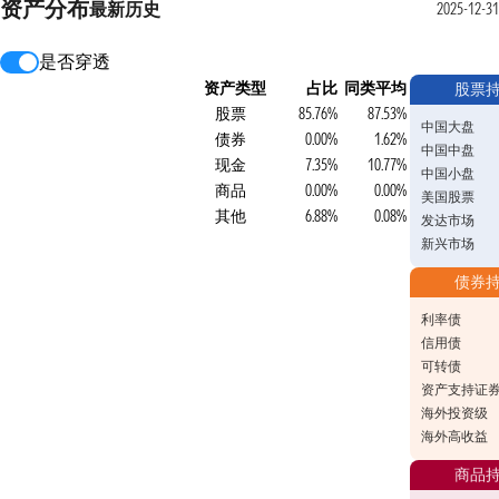
资产分布
最新
历史
2025-12-31
是否穿透
资产类型
占比
同类平均
股票
股票
85.76%
87.53%
中国大盘
债券
0.00%
1.62%
中国中盘
现金
7.35%
10.77%
中国小盘
商品
0.00%
0.00%
美国股票
其他
6.88%
0.08%
发达市场
新兴市场
债券
利率债
信用债
可转债
资产支持证
海外投资级
海外高收益
商品