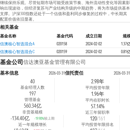
继续保持乐观。尽管短期市场可能受政策节奏、海外流动性变化等因素影
响出现波动，但经济复苏与产业结构升级的中期趋势，将为市场提供基本
支撑。沪深300指数还处于一个估值和盈利同步修复的过程中，中长期其
配置价值依旧显著。
相关基金
基金名称
基金代码
成立日期
规
信澳核心智选混合A
020158
2024-02-02
1.37
信澳核心智选混合C
020159
2024-02-02
0.81
基金公司
信达澳亚基金管理有限公司
基本信息
信托责任
2026-03-31
2026-03-31
40
2.98年
基金经理人数
平均投管年限
197
1.96年
管理基金
平均在职时长
560.34亿
57.14%
非货基规模
近三年留职率
-134.40亿
120
/161
较上期
-19.90%
近一年规模增长
平均投管年限排名