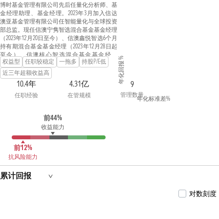
博时基金管理有限公司先后任量化分析师、基
金经理助理、基金经理。2023年3月加入信达
澳亚基金管理有限公司任智能量化与全球投资
部总监。现任信澳宁隽智选混合基金基金经理
（2023年12月20日至今）、信澳鑫悦智选6个月
持有期混合基金基金经理（2023年12月28日起
至今）、信澳核心智选混合基金基金经理
年化回报 %
权益型
任职较稳定
一拖多
持股P/E低
（2024年2月2日起至今）、信澳红利智选混合
基金基金经理（2024年3月20日起至今）、信澳
近三年超额收益高
国企智选混合基金基金经理（2024年5月28日起
10.4年
4.31亿
9
至今）。
管理数量
任职经验
在管规模
年化标准差%
前44%
收益能力
前12%
抗风险能力
累计回报
对数刻度