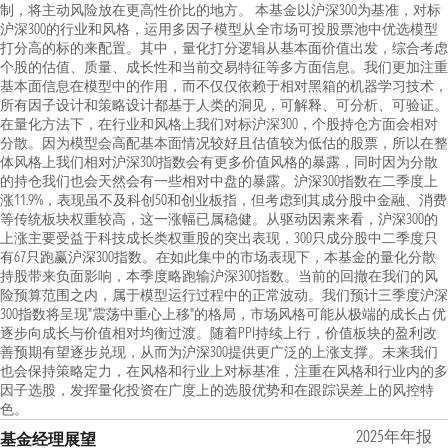
制，将主动风险放在更高性价比的地方。 本基金以沪深300为基准，对标
沪深300的行业和风格，运用多因子模型从全市场可投股票池中优选模型
打分高的标的来配置。其中，量化打分逻辑从基本面价值出发，综合考虑
个股的估值、质量、成长性和当前交易特征等多方面信息。我们更加注重
基本面信息在模型中的作用，而不仅仅依赖于相对黑箱的机器学习技术，
所有因子设计和策略设计都基于人类的洞见，可解释、可分析、可验证。
在量化方法下，在行业和风格上我们对标沪深300，个股持仓方面会相对
分散。因为模型会高配基本面情况较好且估值较为低估的股票，所以在整
体风格上我们相对沪深300指数会有更多价值风格的暴露，同时因为分散
的持仓我们也会天然会有一些相对中盘的暴露。沪深300指数在二季度上
涨11.9%，表现虽不及科创50和创业板指，但考虑到其成分股中金融、消费
等传统板块权重较高，这一涨幅已属稳健。从驱动因素来看，沪深300的
上涨主要受益于科技成长类权重股的突出表现，300只成分股中二季度只
有67只跑赢沪深300指数。在如此集中的市场表现下，本基金的量化分散
持股带来负面影响，本季度略跑输沪深300指数。当前的回撤在我们的风
险预算范围之内，属于模型运行过程中的正常波动。我们预计三季度沪深
300指数将呈现"震荡中重心上移"的格局，市场风格可能从极端的成长占优
逐步向成长与价值相对均衡过渡。随着PPI持续上行，价值板块的盈利改
善预期有望逐步兑现，从而为沪深300提供更广泛的上涨支撑。未来我们
也会保持策略定力，在风格和行业上对标基准，注重在风格和行业内的多
因子选股，发挥量化投资在广度上的选股优势和在跟踪误差上的风控特
色。
2025年年报
基金经理展望