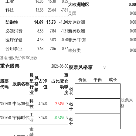
工业
16.85
16.30
0.55
大欧洲地区
0.00
科技
15.83
23.64
-7.81
英国
0.00
防御性
14.69
15.73
-1.04
发达欧洲
0.00
必选消费
6.53
7.84
-1.31
新兴欧洲
0.00
医疗保健
4.53
5.03
-0.50
非洲/中东
0.00
公用事业
3.63
2.86
0.77
未分类
0.00
基准指数为沪深300指数
重仓股票
2026-06-30
股票风格箱
晨
重
风
价值
平衡
成长
股票
星
占净
占比变
仓
股票名称
格
代码
行
值
动
季
箱
大盘
业
度
股票风
科
中际旭创
300308
4.14%
2.54%
3
中盘
格
技
工
宁德时代
300750
3.14%
-0.54%
9
小盘
业
金
融