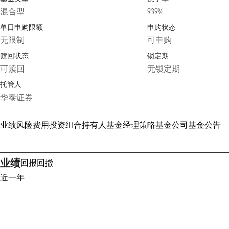
混合型
939%
单日申购限额
申购状态
无限制
可申购
赎回状态
锁定期
可赎回
无锁定期
托管人
华泰证券
业绩
风险
费用
投资组合
持有人
基金经理
策略
基金公司
基金公告
业绩
回报
回撤
近一年