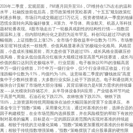
2026年二季度，宏观层面， PMI逐月回升至50.6，CPI维持在1.2%左右的温和
水平，社融投放前低后高，货币政策维持宽松基调，"十五五"规划政策红
利逐步释放。市场日均成交额超过2.5万亿元，投资者情绪从一季度的地缘
恐慌全面转向风险偏好修复，AI算力、半导体、商业航天、机器人等科技
题材轮番表现。A股市场走出了一轮极具戏剧性的结构性行情——指数层
面温和上涨，但内部结构分化之剧烈为近年罕见。科创50以超过70%的涨
幅领跑，上证指数仅上涨5.2%，全市场个股收益率中位数为-13.9%，市场整
体呈现"科技成长一枝独秀、价值风格显著承压"的极端分化格局。风格层
面，小盘成长涨幅居前，而大盘价值下跌超过10%，成长风格全面碾压价
值风格，资金从低估值高分红板块大规模迁移至高景气科技赛道，成长与
价值的裂口达到历史极端水平。行业层面，电子板块以90.9%的涨幅高居
申万一级行业榜首，31个申万一级行业中，仅5个行业录得正收益，行业
涨跌幅中位数为-9.1%，均值约为-1.6%。这意味着二季度的"赚钱效应"高度
集中于少数科技赛道，大多数行业实际上处于下跌状态。电子和通信两大
板块合计贡献了市场绝大部分涨幅，其背后驱动力是AI算力需求的持续爆
发——从光模块到存储芯片、从半导体设备到AI应用，产业链各环节均处
于高景气周期。石油石化下跌22.2%、农林牧渔下跌20.2%、钢铁下跌
18.6%，上游资源和传统周期板块在油价大幅回落的背景下全面承压。 本
基金专注于“指数+”策略，采用量化方法，通过对基准的分析，选择合适的
因子构建模型，在全市场范围内选择股票，并在风险模型的帮助下有效控
制对基准的偏离，目标是在一定的跟踪误差范围内实现对基准的持续超
越。相较于传统的主动量化策略，"指数+"策略更加重视对基准的分析和偏
离；相较于传统指数增强策略，“指数+”策略摆脱了成分股暴露的硬性限