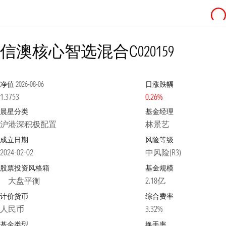
信澳核心智选混合C
020159
净值
2026-08-06
日涨跌幅
1.3753
0.26%
晨星分类
基金经理
沪港深积极配置
林景艺
成立日期
风险等级
2024-02-02
中风险(R3)
股票投资风格箱
基金规模
大盘平衡
2.18亿
计价货币
综合费率
人民币
3.32%
基金类型
换手率