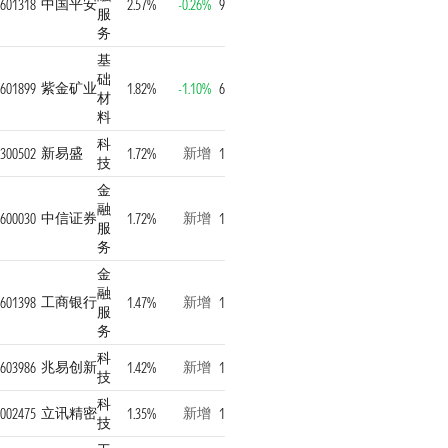
中国平安
601318
2.57%
-0.26%
9
服
务
基
础
紫金矿业
601899
1.82%
-1.10%
6
材
料
科
新易盛
新增
300502
1.72%
1
技
金
融
中信证券
新增
600030
1.72%
1
服
务
金
融
工商银行
新增
601398
1.47%
1
服
务
科
兆易创新
新增
603986
1.42%
1
技
科
立讯精密
新增
002475
1.35%
1
技