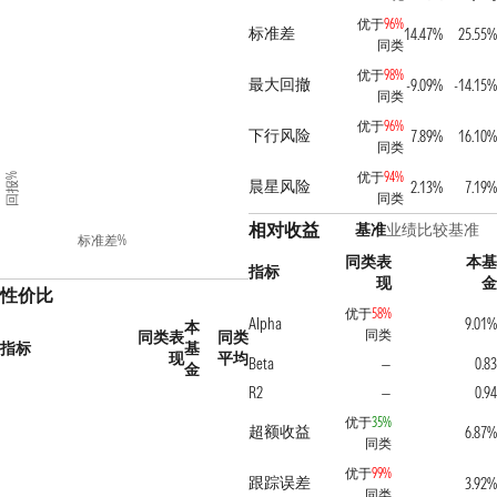
优于
96%
标准差
14.47%
25.55%
同类
优于
98%
最大回撤
-9.09%
-14.15%
同类
优于
96%
下行风险
7.89%
16.10%
同类
优于
94%
回报%
晨星风险
2.13%
7.19%
同类
相对收益
基准
业绩比较基准
标准差%
同类表
本基
指标
现
金
性价比
优于
58%
Alpha
9.01%
本
同类
同类表
同类
指标
基
现
平均
Beta
0.83
—
金
R2
0.94
—
优于
35%
超额收益
6.87%
同类
优于
99%
跟踪误差
3.92%
同类