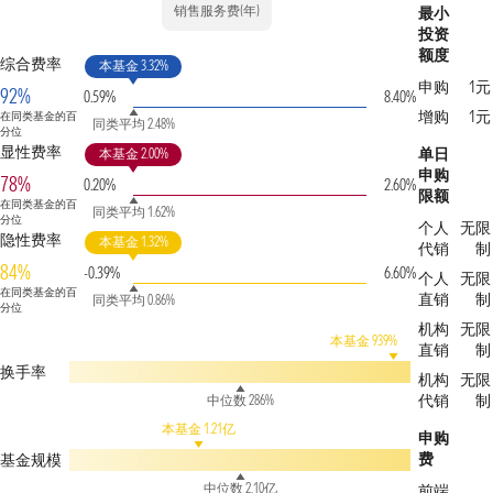
销售服务费(年)
最小
投资
额度
综合费率
本基金 3.32%
申购
1元
92%
0.59%
8.40%
增购
1元
在同类基金的百
同类平均 2.48%
分位
显性费率
单日
本基金 2.00%
申购
78%
0.20%
2.60%
限额
在同类基金的百
同类平均 1.62%
分位
个人
无限
隐性费率
本基金 1.32%
代销
制
84%
-0.39%
6.60%
个人
无限
在同类基金的百
直销
制
同类平均 0.86%
分位
机构
无限
本基金 939%
直销
制
换手率
机构
无限
代销
制
中位数 286%
本基金 1.21亿
申购
费
基金规模
中位数 2.10亿
前端