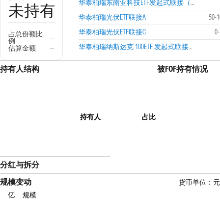
华泰柏瑞东南亚科技ETF发起式联接（QDII）C
未持有
华泰柏瑞光伏ETF联接A
50-
华泰柏瑞光伏ETF联接C
0
占总份额比
—
例
华泰柏瑞纳斯达克 100ETF 发起式联接（QDII）I
估算金额
—
持有人结构
被FOF持有情况
持有人
占比
分红与拆分
规模变动
货币单位：元
亿
规模