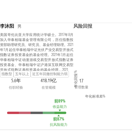
李沐阳
风险回报
男
美国哥伦比亚大学应用统计学硕士。2017年8月
加入华泰柏瑞基金管理有限公司，历任指数投
资部助理研究员、研究员、基金经理助理。2021
年1月起任华泰柏瑞中证光伏产业交易型开放式
指数证券投资基金的基金经理。2021年3月起任
华泰柏瑞中证动漫游戏交易型开放式指数证券
投资基金、华泰柏瑞中证沪港深互联网交易型
开放式指数证券投资基金的基金经理。2021年8
年化回报 %
指数型
五年以上
近五年回撤控制能力弱
月起任华泰柏瑞中证光伏产业交易型开放式指
数证券投资基金联接基金的基金经理。2022年4
5.6年
418.19亿
17
月起任华泰柏瑞中证全指电力公用事业交易型
管理数量
任职经验
在管规模
开放式指数证券投资基金的基金经理。2022年11
月起任华泰柏瑞中证韩交所中韩半导体交易型
年化标准差%
开放式指数证券投资基金的基金经理。2023年3
前89%
月起任华泰柏瑞纳斯达克100交易型开放式指数
收益能力
证券投资基金（QDII）的基金经理。2023年4月起
任华泰柏瑞中证全指电力公用事业交易型开放
前87%
式指数证券投资基金发起式联接基金的基金经
抗风险能力
理。2023年9月起任华泰柏瑞中证2000交易型开放
式指数证券投资基金、华泰柏瑞中证韩交所中