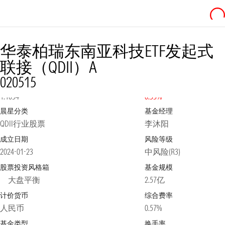
华泰柏瑞东南亚科技ETF发起式
联接（QDII）A
020515
净值
2026-08-05
日涨跌幅
1.1034
0.33%
晨星分类
基金经理
QDII行业股票
李沐阳
成立日期
风险等级
2024-01-23
中风险(R3)
股票投资风格箱
基金规模
大盘平衡
2.57亿
计价货币
综合费率
人民币
0.57%
基金类型
换手率