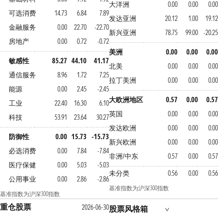
大洋洲
0.00
0.00
0.00
可选消费
14.73
6.84
7.89
发达亚洲
20.12
1.00
19.12
金融服务
0.00
22.70
-22.70
新兴亚洲
78.75
99.00
-20.25
房地产
0.00
0.72
-0.72
美洲
0.00
0.00
0.00
敏感性
85.27
44.10
41.17
北美
0.00
0.00
0.00
通信服务
8.96
1.72
7.25
拉丁美洲
0.00
0.00
0.00
能源
0.00
2.45
-2.45
大欧洲地区
0.57
0.00
0.57
工业
22.40
16.30
6.10
英国
0.00
0.00
0.00
科技
53.91
23.64
30.27
发达欧洲
0.00
0.00
0.00
防御性
0.00
15.73
-15.73
新兴欧洲
0.00
0.00
0.00
必选消费
0.00
7.84
-7.84
非洲/中东
0.57
0.00
0.57
医疗保健
0.00
5.03
-5.03
未分类
0.56
0.00
0.56
公用事业
0.00
2.86
-2.86
基准指数为沪深300指数
基准指数为沪深300指数
重仓股票
2026-06-30
股票风格箱