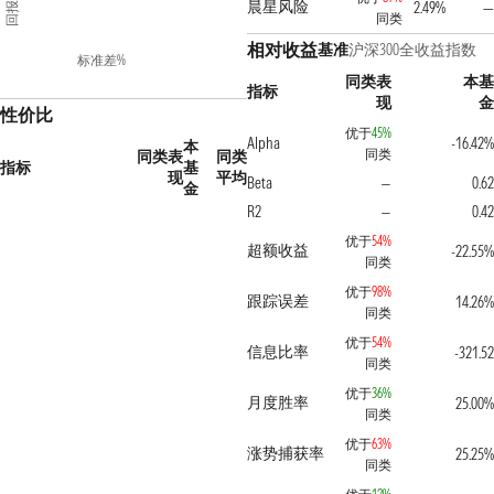
回报%
晨星风险
2.49%
—
同类
相对收益
基准
沪深300全收益指数
标准差%
同类表
本基
指标
现
金
性价比
优于
45%
Alpha
-16.42%
本
同类
同类表
同类
指标
基
现
平均
Beta
0.62
—
金
R2
0.42
—
优于
54%
超额收益
-22.55%
同类
优于
98%
跟踪误差
14.26%
同类
优于
54%
信息比率
-321.52
同类
优于
36%
月度胜率
25.00%
同类
优于
63%
涨势捕获率
25.25%
同类