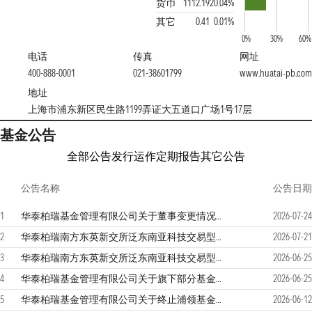
货币
1112.19
20.04%
其它
0.41
0.01%
0%
30%
60%
电话
传真
网址
400-888-0001
021-38601799
www.huatai-pb.com
地址
上海市浦东新区民生路1199弄证大五道口广场1号17层
基金公告
全部公告
发行运作
定期报告
其它公告
公告名称
公告日期
1
华泰柏瑞基金管理有限公司关于董事变更情况的公告
2026-07-24
2
华泰柏瑞南方东英新交所泛东南亚科技交易型开放式指数证券投资基金发起式联接基金（QDII）2026年第2季度报告
2026-07-21
3
华泰柏瑞南方东英新交所泛东南亚科技交易型开放式指数证券投资基金发起式联接基金（QDII）（A类份额）基金产品资料概要更新
2026-06-25
4
华泰柏瑞基金管理有限公司关于旗下部分基金参与汇添富基金销售（上海）有限公司费率优惠活动的公告
2026-06-25
5
华泰柏瑞基金管理有限公司关于终止浦领基金销售有限公司办理旗下基金相关业务公告
2026-06-12