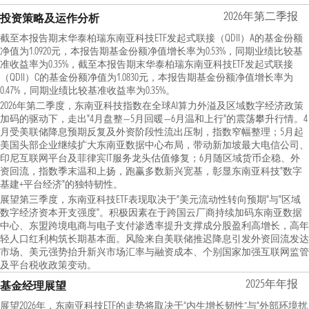
2026年第二季报
投资策略及运作分析
截至本报告期末华泰柏瑞东南亚科技ETF发起式联接（QDII）A的基金份额
净值为1.0920元，本报告期基金份额净值增长率为0.53%，同期业绩比较基
准收益率为0.35%，截至本报告期末华泰柏瑞东南亚科技ETF发起式联接
（QDII）C的基金份额净值为1.0830元，本报告期基金份额净值增长率为
0.47%，同期业绩比较基准收益率为0.35%。
2026年第二季度，东南亚科技指数在全球AI算力外溢及区域数字经济政策
加码的驱动下，走出"4月盘整—5月回暖—6月温和上行"的震荡攀升行情。4
月受美联储降息预期反复及外资阶段性流出压制，指数窄幅整理；5月起
美国头部企业继续扩大东南亚数据中心布局，带动新加坡最大电信公司、
印尼互联网平台及菲律宾IT服务龙头估值修复；6月随区域货币企稳、外
资回流，指数季末温和上扬，跑赢多数新兴宽基，彰显东南亚科技"数字
基建+平台经济"的独特韧性。
展望第三季度，东南亚科技ETF表现取决于"美元流动性转向预期"与"区域
数字经济资本开支强度"。积极因素在于跨国云厂商持续加码东南亚数据
中心、东盟跨境电商与电子支付渗透率提升支撑成分股盈利高增长，高年
轻人口红利构筑长期基本面。风险来自美联储推迟降息引发外资回流发达
市场、美元强势抬升新兴市场汇率与融资成本、个别国家加强互联网监管
及平台税收政策变动。
2025年年报
基金经理展望
展望2026年，东南亚科技ETF的走势将取决于“内生增长韧性”与“外部环境扰