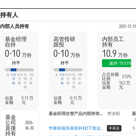
持有人
内部人员持有
2025-12-31
基金经理
高管投研
内部员工
自持
跟投
持有
0-10
0-10
10.9
万份
万份
万份
持平
持平
-19.61%
减持
占总份额
无
0-10
10-50
50-
>100
无
0-10
10-50
50-
>100
0.12%
比例
万
万
100
万
万
万
100
万
估算
14.2 万
万
万
份
份
份
份
份
份
金额
元
份
份
估算
0-13 万
估算
0-13 万
金额
元
金额
元
基金经理在管产品内部持有信息
李沐阳
基
基金
2
公司
2026-
直接
06-30
华泰柏瑞东南亚科技ETF发起式联接（QDII）A
0
本基金
持有