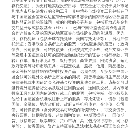
该基金主要投资于目标ETF、标的指数成份股和备选成份股（均含
存托凭证）。为更好地实现投资目标，该基金还可投资于境外市场
和境内市场依法发行的金融工具，其中境外市场投资工具包括在已
与中国证监会签署双边监管合作谅解备忘录的国家或地区证券监管
机构登记注册的跟踪同一标的指数的公募基金（包括开放式基金和
交易型开放式指数基金（ETF））；已与中国证监会签署双边监管
合作谅解备忘录的国家或地区证券市场挂牌交易的普通股、优先
股、存托凭证（包括全球存托凭证、美国存托凭证等）、房地产信
托凭证；香港联合交易所上市的股票（含港股通标的股票）；政府
债券、公司债券、可转换债券、住房按揭支持证券、资产支持证券
等及经中国证监会认可的国际金融组织发行的证券；银行存款、可
转让存单、银行承兑汇票、银行票据、商业票据、回购协议、短期
政府债券等货币市场工具；与固定收益、股权、信用、商品指数、
基金等标的物挂钩的结构性投资产品；远期合约、互换及经中国证
监会认可的境外交易所上市交易的期权、期货等金融衍生产品以及
法律法规或中国证监会允许基金投资的其他金融工具。该基金可以
进行境外证券借贷交易及境外正回购交易、逆回购交易。境内市场
投资工具包括国内依法发行或上市的股票（包括主板、创业板及其
他经中国证监会核准或注册上市的股票、存托凭证）、债券（包括
国债、金融债、地方政府债、政府支持机构债券、企业债、公司
债、可转换债券（含分离交易可转债的纯债部分）、可交换债券、
央行票据、短期融资券、超短期融资券、中期票据等）、国债期
货、股指期货、股票期权、货币市场工具（包括银行存款、同业存
单等）、债券回购、资产支持证券以及法律法规或中国证监会允许