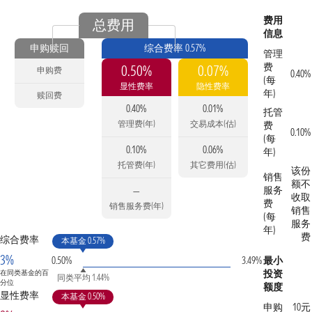
费用
总费用
信息
申购赎回
综合费率 0.57%
管理
费
0.50%
0.07%
申购费
0.40%
(每
显性费率
隐性费率
年)
赎回费
0.40%
0.01%
托管
管理费(年)
交易成本(估)
费
0.10%
(每
0.10%
0.06%
年)
托管费(年)
其它费用(估)
该份
销售
额不
服务
—
收取
费
销售服务费(年)
销售
(每
服务
年)
费
综合费率
本基金 0.57%
3%
0.50%
3.49%
最小
投资
在同类基金的百
同类平均 1.44%
分位
额度
显性费率
本基金 0.50%
申购
10元