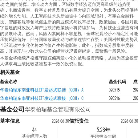
动”之间的博弈。增长动力方面，区域数字经济迈向更高量级的趋势明
确，电商渗透率、数字支付普及率仍有巨大提升空间，为龙头公司提供持
续的增长动能。人工智能技术从新加坡中心向区域辐射，有望在金融科
技、智能客服等领域催生新的商业模式与效率提升。政策层面，各国对数
字基建的财政投入与产业扶持政策预计将持续加码，为科技企业营造有利
的发展环境。然而，风险因素同样不容忽视：全球宏观经济不确定性可能
压制风险偏好；部分国家政局变动与政策连续性存疑；美国科技股走势及
全球流动性变化仍将对估值产生外溢影响；此外，指数成分股集中度较
高，其表现与少数龙头公司的经营状况紧密绑定，需警惕个股风险。
本基金将继续严格遵守跟踪偏离最小化的被动投资策略，从而为基金投资
人谋求与业绩比较基准基本一致的投资回报。
相关基金
基金名称
基金代码
成
华泰柏瑞东南亚科技ETF发起式联接（QDII）A
020515
20
华泰柏瑞东南亚科技ETF发起式联接（QDII）C
020516
20
基金公司
华泰柏瑞基金管理有限公司
基本信息
信托责任
2026-06-30
2026-06-30
44
5.28年
基金经理人数
平均投管年限