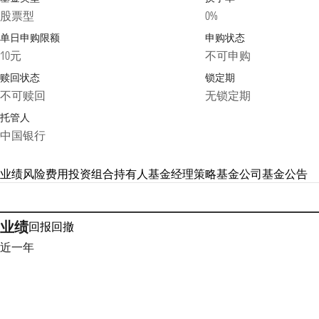
股票型
0%
单日申购限额
申购状态
10元
不可申购
赎回状态
锁定期
不可赎回
无锁定期
托管人
中国银行
业绩
风险
费用
投资组合
持有人
基金经理
策略
基金公司
基金公告
业绩
回报
回撤
近一年