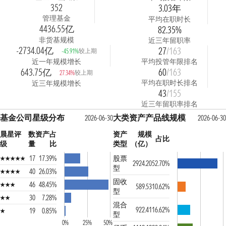
352
3.03年
管理基金
平均在职时长
4436.55亿
82.35%
非货基规模
近三年留职率
-2734.04亿
27
/163
较上期
-45.91%
近一年规模增长
平均投管年限排名
643.75亿
60
/163
较上期
27.34%
平均在职时长排名
近三年规模增长
43
/155
近三年留职率排名
基金公司星级分布
大类资产产品线规模
2026-06-30
2026-06-30
晨星评
数
资产占
资产
规模
占比
级
量
比
类型
（亿）
17
17.39%
股票
2924.20
52.70%
型
40
26.03%
固收
46
48.45%
589.53
10.62%
型
30
7.28%
混合
922.41
16.62%
19
0.85%
型
0%
25%
50%