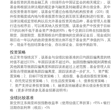
基金投资的其他金融工具（但须符合中国证监会的相关规定）。该
基金将根据法律法规的规定参与融资及转融通证券出借业务。其中
在投资香港市场时，该基金可通过合格境内机构投资者（QDII）境
外投资额度或内地与香港股票市场交易互联互通机制进行投资。如
法律法规或监管机构以后允许基金投资其他品种，基金管理人在履
行适当程序后，可以将其纳入投资范围。该基金资产中投资于目标
ETF的比例不低于基金资产净值的90%；每个交易日日终在扣除股指
期货、国债期货、股票期权合约需缴纳的交易保证金后，现金或到
期日在一年以内的政府债券投资比例不低于基金资产净值的5%，其
中，现金不包括结算备付金、存出保证金、应收申购款等。
投资策略
在正常市场情况下，该基金与业绩比较基准的日均跟踪偏离度的绝
对值不超过0.35%，年跟踪误差不超过4%。如因指数编制规则调整或
其他因素导致跟踪偏离度和跟踪误差超过上述范围，基金管理人应
采取合理措施避免跟踪偏离度、跟踪误差进一步扩大。1、资产配
置策略；2、目标ETF投资策略；3、成份股、备选成份股投资策略；
4、存托凭证投资策略；5、衍生品投资策略；6、债券投资策略；
7、资产支持证券投资策略；8、融资及转融通证券出借业务投资策
略 （更多详情请参见基金招募说明书）
业绩比较基准
新交所泛东南亚科技指数收益率（使用估值汇率折算）×95%＋银行
活期存款利率（税后）×5%