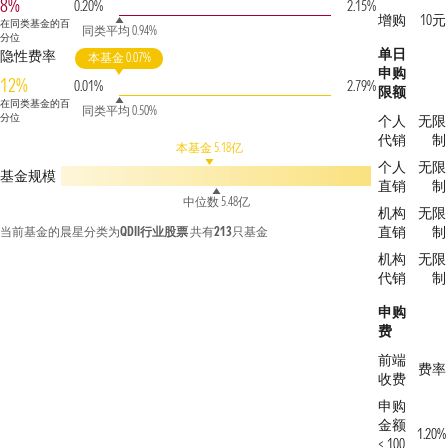
8%
0.20%
2.15%
增购
10元
在同类基金的百
同类平均 0.94%
分位
单日
隐性费率
本基金 0.07%
申购
12%
0.01%
2.79%
限额
在同类基金的百
同类平均 0.50%
分位
个人
无限
代销
制
本基金 5.18亿
个人
无限
基金规模
直销
制
中位数 5.48亿
机构
无限
直销
制
当前基金的晨星分类为
QDII行业股票
共有
213
只基金
机构
无限
代销
制
申购
费
前端
费率
收费
申购
金额
1.20%
< 100