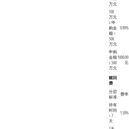
万元
100
万元
≤ 申
购金
0.90%
额 <
500
万元
申购
金额
1000.00
元
≥ 500
万元
赎回
费
分层
费率
标准
持有
时间
1.50%
< 7
天
7天