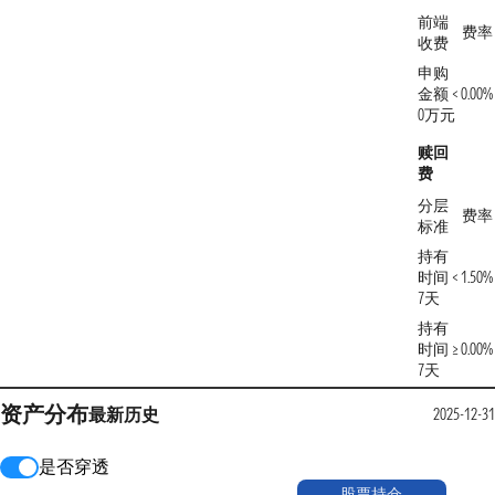
前端
费率
收费
申购
金额 <
0.00%
0万元
赎回
费
分层
费率
标准
持有
时间 <
1.50%
7天
持有
时间 ≥
0.00%
7天
资产分布
最新
历史
2025-12-31
是否穿透
股票持仓