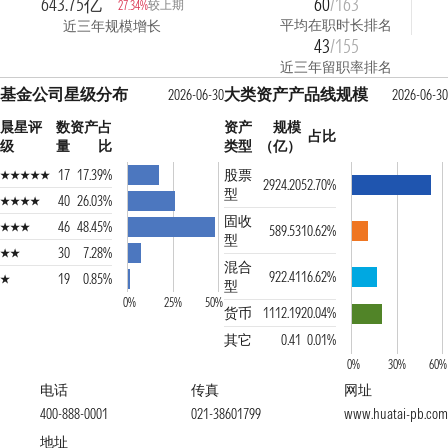
643.75亿
60
/163
较上期
27.34%
平均在职时长排名
近三年规模增长
43
/155
近三年留职率排名
基金公司星级分布
大类资产产品线规模
2026-06-30
2026-06-30
晨星评
数
资产占
资产
规模
占比
级
量
比
类型
（亿）
17
17.39%
股票
2924.20
52.70%
型
40
26.03%
固收
46
48.45%
589.53
10.62%
型
30
7.28%
混合
922.41
16.62%
19
0.85%
型
0%
25%
50%
货币
1112.19
20.04%
其它
0.41
0.01%
0%
30%
60%
电话
传真
网址
400-888-0001
021-38601799
www.huatai-pb.com
地址