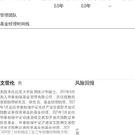
0.0年
0.0年
—
管理团队
基金经理时间线
文世伦
风险回报
男
美国哥伦比亚大学应用统计学硕士。2017年8月
加入华泰柏瑞基金管理有限公司，历任指数投
资部助理研究员、研究员、基金经理助理。2021
年1月起任华泰柏瑞中证光伏产业交易型开放式
指数证券投资基金的基金经理。2021年3月起任
华泰柏瑞中证动漫游戏交易型开放式指数证券
投资基金、华泰柏瑞中证沪港深互联网交易型
开放式指数证券投资基金的基金经理。2021年8
QDII型
任职稳定
近三年回撤控制能力弱
月起任华泰柏瑞中证光伏产业交易型开放式指