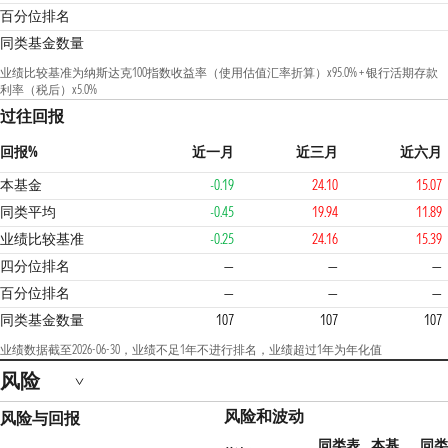
百分位排名
同类基金数量
业绩比较基准为纳斯达克100指数收益率（使用估值汇率折算）x95.0% + 银行活期存款
利率（税后）x5.0%
过往回报
回报%
近一月
近三月
近六月
本基金
-0.19
24.10
15.07
同类平均
-0.45
19.94
11.89
业绩比较基准
-0.25
24.16
15.39
3
四分位排名
—
—
—
百分位排名
—
—
—
同类基金数量
107
107
107
业绩数据截至2026-06-30，业绩不足1年不进行排名，业绩超过1年为年化值
风险
风险和波动
风险与回报
同类表
本基
同类