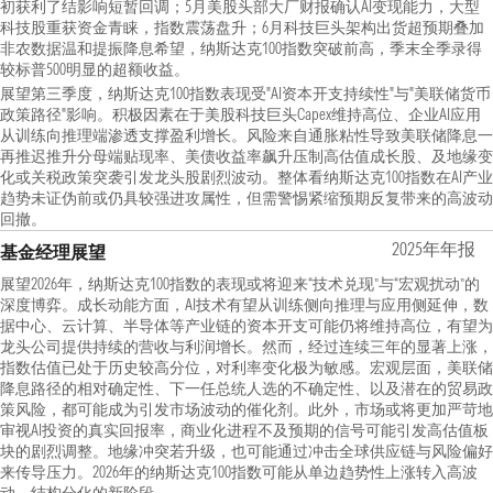
初获利了结影响短暂回调；5月美股头部大厂财报确认AI变现能力，大型
科技股重获资金青睐，指数震荡盘升；6月科技巨头架构出货超预期叠加
非农数据温和提振降息希望，纳斯达克100指数突破前高，季末全季录得
较标普500明显的超额收益。
展望第三季度，纳斯达克100指数表现受"AI资本开支持续性"与"美联储货币
政策路径"影响。积极因素在于美股科技巨头Capex维持高位、企业AI应用
从训练向推理端渗透支撑盈利增长。风险来自通胀粘性导致美联储降息一
再推迟推升分母端贴现率、美债收益率飙升压制高估值成长股、及地缘变
化或关税政策突袭引发龙头股剧烈波动。整体看纳斯达克100指数在AI产业
趋势未证伪前或仍具较强进攻属性，但需警惕紧缩预期反复带来的高波动
回撤。
2025年年报
基金经理展望
展望2026年，纳斯达克100指数的表现或将迎来“技术兑现”与“宏观扰动”的
深度博弈。成长动能方面，AI技术有望从训练侧向推理与应用侧延伸，数
据中心、云计算、半导体等产业链的资本开支可能仍将维持高位，有望为
龙头公司提供持续的营收与利润增长。然而，经过连续三年的显著上涨，
指数估值已处于历史较高分位，对利率变化极为敏感。宏观层面，美联储
降息路径的相对确定性、下一任总统人选的不确定性、以及潜在的贸易政
策风险，都可能成为引发市场波动的催化剂。此外，市场或将更加严苛地
审视AI投资的真实回报率，商业化进程不及预期的信号可能引发高估值板
块的剧烈调整。地缘冲突若升级，也可能通过冲击全球供应链与风险偏好
来传导压力。2026年的纳斯达克100指数可能从单边趋势性上涨转入高波