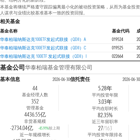
动、结构分化的新阶段。
本基金将继续严格遵守跟踪偏离最小化的被动投资策略，从而为基金投资
人谋求与业绩比较基准基本一致的投资回报。
相关基金
基金名称
基金代码
华泰柏瑞纳斯达克100ETF发起式联接（QDII）A
019524
2
华泰柏瑞纳斯达克100ETF发起式联接（QDII）C
019525
2
华泰柏瑞纳斯达克 100ETF 发起式联接（QDII）I
022664
2
基金公司
华泰柏瑞基金管理有限公司
基本信息
信托责任
2026-06-30
2026-06-30
44
5.28年
基金经理人数
平均投管年限
352
3.03年
管理基金
平均在职时长
4436.55亿
82.35%
非货基规模
近三年留职率
-2734.04亿
27
/163
较上期
-45.91%
近一年规模增长
平均投管年限排名