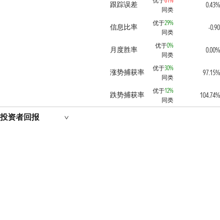
优于
61%
跟踪误差
0.43%
同类
优于
29%
信息比率
-0.90
同类
优于
0%
月度胜率
0.00%
同类
优于
30%
涨势捕获率
97.15%
同类
优于
12%
跌势捕获率
104.74%
同类
投资者回报