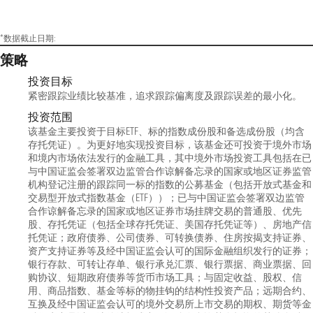
*数据截止日期:
策略
投资目标
紧密跟踪业绩比较基准，追求跟踪偏离度及跟踪误差的最小化。
投资范围
该基金主要投资于目标ETF、标的指数成份股和备选成份股（均含
存托凭证）。为更好地实现投资目标，该基金还可投资于境外市场
和境内市场依法发行的金融工具，其中境外市场投资工具包括在已
与中国证监会签署双边监管合作谅解备忘录的国家或地区证券监管
机构登记注册的跟踪同一标的指数的公募基金（包括开放式基金和
交易型开放式指数基金（ETF））；已与中国证监会签署双边监管
合作谅解备忘录的国家或地区证券市场挂牌交易的普通股、优先
股、存托凭证（包括全球存托凭证、美国存托凭证等）、房地产信
托凭证；政府债券、公司债券、可转换债券、住房按揭支持证券、
资产支持证券等及经中国证监会认可的国际金融组织发行的证券；
银行存款、可转让存单、银行承兑汇票、银行票据、商业票据、回
购协议、短期政府债券等货币市场工具；与固定收益、股权、信
用、商品指数、基金等标的物挂钩的结构性投资产品；远期合约、
互换及经中国证监会认可的境外交易所上市交易的期权、期货等金