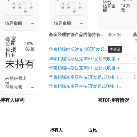
比例
万
万
100
万
万
万
100
万
估算金
1.4 万
万
万
份
份
份
份
份
份
额
元
份
份
估算金额
—
估算金额
—
基金经理在管产品内部持有信息
李沐阳
基
基金
2
公司
2026-
直接
06-30
华泰柏瑞纳斯达克 100ETF 发起式联接（QDII）I
本基金
持有
华泰柏瑞纳斯达克100ETF发起式联接（QDII）A
0
未持有
华泰柏瑞纳斯达克100ETF发起式联接（QDII）C
华泰柏瑞东南亚科技ETF发起式联接（QDII）A
0
占总份额比
—
例
华泰柏瑞东南亚科技ETF发起式联接（QDII）C
估算金额
—
持有人结构
被FOF持有情况
持有人
占比