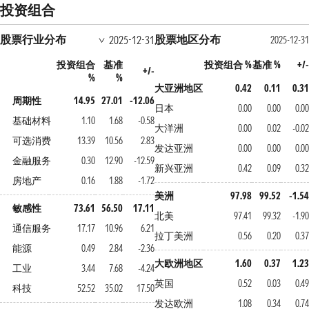
投资组合
股票行业分布
股票地区分布
2025-12-31
2025-12-31
投资组合
基准
投资组合 %
基准 %
+/-
+/-
%
%
大亚洲地区
0.42
0.11
0.31
周期性
14.95
27.01
-12.06
日本
0.00
0.00
0.00
基础材料
1.10
1.68
-0.58
大洋洲
0.00
0.02
-0.02
可选消费
13.39
10.56
2.83
发达亚洲
0.00
0.00
0.00
金融服务
0.30
12.90
-12.59
新兴亚洲
0.42
0.09
0.32
房地产
0.16
1.88
-1.72
美洲
97.98
99.52
-1.54
敏感性
73.61
56.50
17.11
北美
97.41
99.32
-1.90
通信服务
17.17
10.96
6.21
拉丁美洲
0.56
0.20
0.37
能源
0.49
2.84
-2.36
大欧洲地区
1.60
0.37
1.23
工业
3.44
7.68
-4.24
英国
0.52
0.03
0.49
科技
52.52
35.02
17.50
发达欧洲
1.08
0.34
0.74