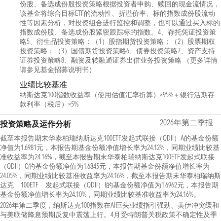
份股、备选成份股投资策略根据投资者申购、赎回的现金流情况，
该基金将综合目标ETF的流动性、折溢价率、标的指数成份股流动
性等因素分析，对投资组合进行监控和调整，也可以通过买入标的
指数成份股、备选成份股紧密跟踪标的指数。4、存托凭证投资策
略5、衍生品投资策略：（1）股指期货投资策略；（2）股票期权
投资策略；（3）国债期货投资策略6、债券投资策略7、资产支持
证券投资策略8、融资及转融通证券出借业务投资策略 （更多详情
请参见基金招募说明书）
业绩比较基准
纳斯达克100指数收益率（使用估值汇率折算）×95%＋银行活期存
款利率（税后）×5%
2026年第二季报
投资策略及运作分析
截至本报告期末华泰柏瑞纳斯达克100ETF发起式联接（QDII）A的基金份额
净值为1.6981元，本报告期基金份额净值增长率为24.12%，同期业绩比较基
准收益率为24.16%，截至本报告期末华泰柏瑞纳斯达克100ETF发起式联接
（QDII）C的基金份额净值为1.6845元，本报告期基金份额净值增长率为
24.05%，同期业绩比较基准收益率为24.16%，截至本报告期末华泰柏瑞纳斯
达克 100ETF 发起式联接（QDII）I的基金份额净值为1.6962元，本报告期
基金份额净值增长率为24.10%，同期业绩比较基准收益率为24.16%。
2026年第二季度，纳斯达克100指数在AI巨头业绩指引强劲、美伊冲突缓和
与美联储降息预期反复中震荡上行。4月受特朗普关税政策不确定性及季