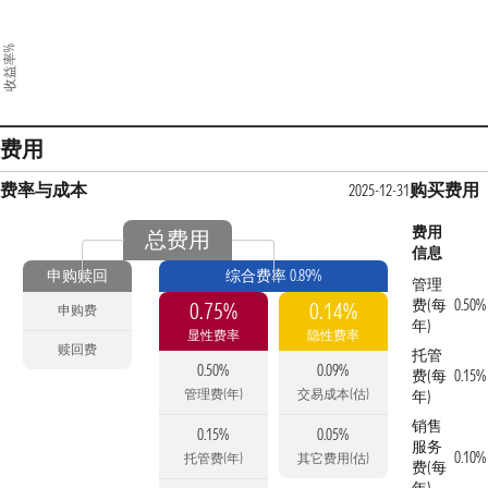
收益率%
费用
费率与成本
购买费用
2025-12-31
费用
总费用
信息
申购赎回
综合费率 0.89%
管理
费(每
0.50%
0.75%
0.14%
申购费
年)
显性费率
隐性费率
赎回费
托管
0.50%
0.09%
费(每
0.15%
管理费(年)
交易成本(估)
年)
销售
0.15%
0.05%
服务
0.10%
托管费(年)
其它费用(估)
费(每