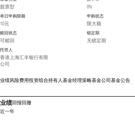
股票型
0%
单日申购限额
申购状态
10元
限大额
赎回状态
锁定期
可赎回
无锁定期
托管人
香港上海汇丰银行有限
公司
业绩
风险
费用
投资组合
持有人
基金经理
策略
基金公司
基金公告
业绩
回报
回撤
近一年