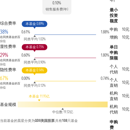
年)
0.10%
销售服务费(年)
最小
投资
额度
综合费率
本基金 0.89%
申购
10元
38%
0.61%
1.88%
增购
10元
在同类基金的百
同类平均 1.02%
分位
显性费率
单日
本基金 0.75%
申购
29%
0.60%
1.80%
限额
在同类基金的百
同类平均 0.90%
分位
个人
10元
隐性费率
本基金 0.14%
代销
67%
0.00%
0.74%
个人
10元
在同类基金的百
直销
同类平均 0.12%
分位
机构
10元
本基金 11.95亿
直销
基金规模
机构
10元
代销
中位数 19.32亿
当前基金的晨星分类为
QDII美国股票
共有
108
只基金
申购
费