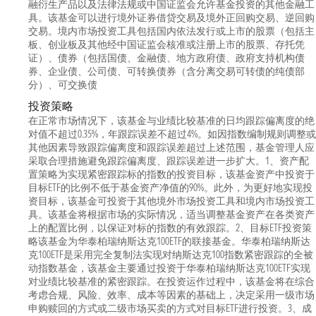
融衍生产品以及法律法规或中国证监会允许基金投资的其他金融工
具。该基金可以进行境外证券借贷交易及境外正回购交易、逆回购
交易。境内市场投资工具包括国内依法发行或上市的股票（包括主
板、创业板及其他经中国证监会核准或注册上市的股票、存托凭
证）、债券（包括国债、金融债、地方政府债、政府支持机构债
券、企业债、公司债、可转换债券（含分离交易可转债的纯债部
分）、可交换债
投资策略
在正常市场情况下，该基金与业绩比较基准的日均跟踪偏离度的绝
对值不超过0.35%，年跟踪误差不超过4%。如因指数编制规则调整或
其他因素导致跟踪偏离度和跟踪误差超过上述范围，基金管理人应
采取合理措施避免跟踪偏离度、跟踪误差进一步扩大。1、资产配
置策略为实现紧密跟踪标的指数的投资目标，该基金资产中投资于
目标ETF的比例不低于基金资产净值的90%。此外，为更好地实现投
资目标，该基金可投资于其他境外市场投资工具和境内市场投资工
具。该基金将根据市场的实际情况，适当调整基金资产在各类资产
上的配置比例，以保证对标的指数的有效跟踪。2、目标ETF投资策
略该基金为华泰柏瑞纳斯达克100ETF的联接基金。华泰柏瑞纳斯达
克100ETF是采用完全复制法实现对纳斯达克100指数紧密跟踪的全被
动指数基金，该基金主要通过投资于华泰柏瑞纳斯达克100ETF实现
对业绩比较基准的紧密跟踪。在投资运作过程中，该基金将在综合
考虑合规、风险、效率、成本等因素的基础上，决定采用一级市场
申购赎回的方式或二级市场买卖的方式对目标ETF进行投资。3、成