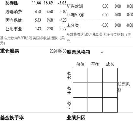
防御性
11.44
16.49
-5.05
新兴欧洲
0.00
0.00
0.00
必选消费
4.58
4.60
-0.02
非洲/中东
0.00
0.00
0.00
医疗保健
5.43
9.68
-4.25
未分类
-0.00
0.00
-0.00
公用事业
1.43
2.20
-0.77
基准指数为MSCI明晟 美国净收益指数（美
基准指数为MSCI明晟 美国净收益指数（美
元）
元）
重仓股票
2026-06-30
股票风格箱
价值
平衡
成长
大盘
股票风
中盘
格
小盘
基金换手率
业绩归因