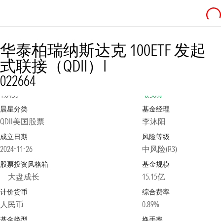
华泰柏瑞纳斯达克 100ETF 发起
式联接（QDII）I
022664
净值
2026-08-06
日涨跌幅
1.6435
-0.36%
晨星分类
基金经理
QDII美国股票
李沐阳
成立日期
风险等级
2024-11-26
中风险(R3)
股票投资风格箱
基金规模
大盘成长
15.15亿
计价货币
综合费率
人民币
0.89%
基金类型
换手率