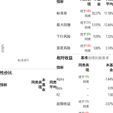
指标
现
金
平均
优于
54%
标准差
20.27%
17.18%
同类
优于
25%
最大回撤
-13.93%
-12.46%
同类
优于
30%
下行风险
9.09%
7.32%
同类
优于
53%
回报%
晨星风险
3.80%
2.74%
同类
相对收益
基准
业绩比较基准
标准差%
同类表
本基
指标
现
金
性价比
优于
11%
Alpha
-1.44%
本
同类
同类表
同类
指标
基
现
平均
Beta
0.99
—
金
R2
1.00
—
优于
13%
超额收益
-2.07%
同类