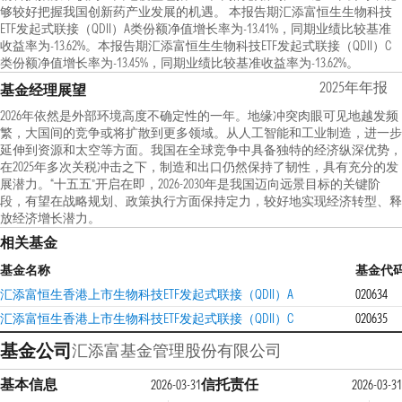
够较好把握我国创新药产业发展的机遇。 本报告期汇添富恒生生物科技
ETF发起式联接（QDII）A类份额净值增长率为-13.41%，同期业绩比较基准
收益率为-13.62%。本报告期汇添富恒生生物科技ETF发起式联接（QDII）C
类份额净值增长率为-13.45%，同期业绩比较基准收益率为-13.62%。
2025年年报
基金经理展望
2026年依然是外部环境高度不确定性的一年。地缘冲突肉眼可见地越发频
繁，大国间的竞争或将扩散到更多领域。从人工智能和工业制造，进一步
延伸到资源和太空等方面。我国在全球竞争中具备独特的经济纵深优势，
在2025年多次关税冲击之下，制造和出口仍然保持了韧性，具有充分的发
展潜力。“十五五”开启在即，2026-2030年是我国迈向远景目标的关键阶
段，有望在战略规划、政策执行方面保持定力，较好地实现经济转型、释
放经济增长潜力。
相关基金
基金名称
基金代
汇添富恒生香港上市生物科技ETF发起式联接（QDII）A
020634
汇添富恒生香港上市生物科技ETF发起式联接（QDII）C
020635
基金公司
汇添富基金管理股份有限公司
基本信息
信托责任
2026-03-31
2026-03-31