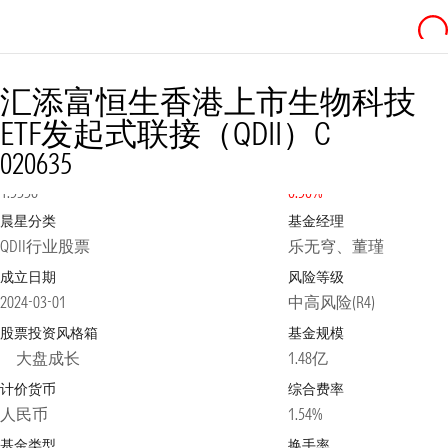
汇添富恒生香港上市生物科技
ETF发起式联接（QDII）C
020635
净值
2026-08-06
日涨跌幅
1.5336
0.50%
晨星分类
基金经理
QDII行业股票
乐无穹、董瑾
成立日期
风险等级
2024-03-01
中高风险(R4)
股票投资风格箱
基金规模
大盘成长
1.48亿
计价货币
综合费率
人民币
1.54%
基金类型
换手率