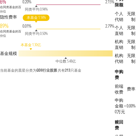
6%
0.20%
2.15%
限额
在同类基金的百
同类平均 0.94%
分位
个人
无限
隐性费率
本基金 1.14%
代销
制
89%
0.01%
2.79%
个人
无限
在同类基金的百
直销
制
同类平均 0.50%
分位
机构
无限
本基金 1.30亿
直销
制
基金规模
机构
无限
代销
制
中位数 5.48亿
当前基金的晨星分类为
QDII行业股票
共有
213
只基金
申购
费
前端
费率
收费
申购
金额 <
0.00%
0万元
赎回
费