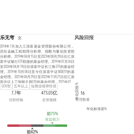
乐无穹
风险回报
女
2014年7月加入汇添富基金管理股份有限公司，
历任金融工程助理分析师、指数与量化投资部
分析师。2019年04月15日至2023年08月29日任汇添
富中证银行ETF联接的基金经理。2019年07月26日
至2024年04月19日任添富中证长三角ETF的基金经
理。2019年10月08日至今任添富中证800ETF的基
金经理。2021年04月29日至2022年11月21日任汇添
富中证人工智能主题ETF的基金经理。2021年07月
年化回报 %
QDII型
五年以上
短期业绩弹性强
08日至今任汇添富中证沪港深互联网ETF的基金
经理。2021年07月27日至2025年05月16日任汇添富
7.7年
473.03亿
16
中证芯片产业ETF的基金经理。2021年09月27日至
管理数量
任职经验
在管规模
今任汇添富中证沪港深科技龙头ETF的基金经
理。2021年09月29日至2026年07月15日任汇添富中
年化标准差%
证800ETF联接的基金经理。2021年09月29日至2024
前75%
年09月29日任汇添富中证沪港深科技龙头指数发
收益能力
起式的基金经理。2021年10月26日至2022年10月30
日任汇添富恒生科技指数发起（QDII）的基金经
前42%
理。2021年10月29日至今任汇添富MSCI中国A50互