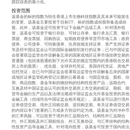
跟踪误差的最小化。
任汇添富国证港股通创新药ETF发起式联接的基
金经理。2024年10月28日至今任汇添富中证全指
投资范围
软件ETF的基金经理。2025年06月18日至今任汇添
该基金的标的指数为恒生香港上市生物科技指数及其未来可能发生
富恒生港股通中国科技ETF的基金经理。2025年07
月10日至今任汇添富国证港股通消费主题ETF的
的变更。该基金主要投资于目标ETF、标的指数成份股和备选成份
基金经理。2025年08月06日至今任汇添富国证港
股。此外，该基金还可投资于以下金融产品或工具：针对境外投
股通互联网ETF的基金经理。2025年08月07日至
资，该基金可投资于银行存款、可转让存单、银行承兑汇票、银行
2026年07月15日任汇添富中证沪港深云计算产业
票据、商业票据、回购协议、短期政府债券等货币市场工具；政府
ETF联接的基金经理。2025年08月27日至今任汇添
债券、公司债券、可转换债券、住房按揭支持证券、资产支持证券
富恒生港股通中国科技ETF联接的基金经理。
等及经中国证监会认可的国际金融组织发行的证券；已与中国证监
2026年06月17日至今任汇添富中证港股通信息技
会签署双边监管合作谅解备忘录的国家或地区证券市场挂牌交易的
术综合ETF的基金经理。
普通股（包括港股通机制下允许买卖的规定范围内的香港联合交易
所上市的股票）、优先股、全球存托凭证、美国存托凭证、房地产
信托凭证；在已与中国证监会签署双边监管合作谅解备忘录的国家
或地区证券监管机构登记注册的公募基金；与固定收益、股权、信
用、商品指数、基金等标的物挂钩的结构性投资产品；远期合约、
互换及经中国证监会认可的境外交易所上市交易的权证、期权、期
货等金融衍生产品以及法律法规或中国证监会允许基金投资的其他
金融工具（但须符合中国证监会相关规定）。该基金可以进行境外
证券借贷交易、境外正回购交易、逆回购交易。有关证券借贷交易
的内容以专门签署的三方或多方协议约定为准。该基金为对冲外币
的汇率风险，可以投资于境外外汇远期合约、结构性外汇远期合
约、外汇期权及外汇期权组合、外汇互换协议、与汇率挂钩的结构
性投资产品等金融工具。针对境内投资，该基金可投资于国内依法