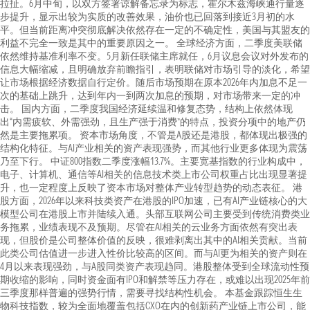
拉扯。6月中旬，以双方签署谅解备忘录为标志，霍尔木兹海峡通行量逐
步提升，显示出较为实质的改善效果，油价也已回落到接近3月初的水
平。但当前距离冲突彻底解决依然存在一定的不确定性，美国与其盟友的
利益不完全一致是其中的重要原因之一。 全球经济方面，二季度美联储
依然维持基准利率不变。5月新任联储主席就任，6月议息会议对外发布的
信息大幅缩减，且明确放弃前瞻指引，表明联储对市场引导的淡化，希望
让市场根据经济数据自行定价。随后市场预期在原本2026年内加息不足一
次的基础上跳升，达到年内一到两次加息的预期，对市场带来一定的冲
击。 国内方面，二季度我国经济延续温和修复态势，结构上依然体现
出“内需疲软、外需强劲，且生产强于消费”的特点，投资分项中的地产仍
然是主要拖累项。 资本市场角度，不管是A股还是港股，都体现出极强的
结构化特征。与AI产业相关的资产表现强势，而其他行业更多体现为震荡
乃至下行。 中证800指数二季度涨幅13.7%。主要宽基指数的行业构成中，
电子、计算机、通信等AI相关的信息技术类上市公司权重占比出现显著提
升，也一定程度上反映了资本市场对整体产业转型趋势的动态表征。 港
股方面，2026年以来科技类资产在港股的IPO加速，已有AI产业链核心的大
模型公司在港股上市并陆续入通。头部互联网公司主要受到传统消费类业
务拖累，业绩表现不及预期。尽管在AI相关的云业务方面依然有突出表
现，但股价是公司整体价值的反映，很难剥离出其中的AI相关贡献。当前
此类公司估值进一步进入性价比较高的区间。而与AI更为相关的资产则在
4月以来表现强劲，与A股同类资产表现趋同。港股整体受到全球流动性预
期收缩的影响，同时资金面有IPO和解禁等压力存在，或难以出现2025年前
三季度那样普遍的强势行情，需要寻找结构性机会。 本基金跟踪恒生生
物科技指数，较为全面地覆盖包括CXO在内的创新药产业链上市公司，能