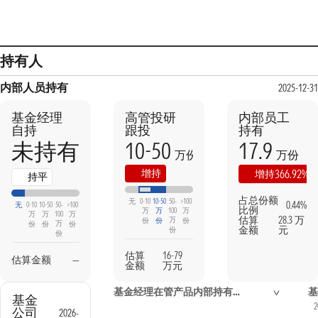
持有人
内部人员持有
2025-12-31
基金经理
高管投研
内部员工
自持
跟投
持有
10-50
17.9
未持有
万份
万份
本期
上期
增持
366.92%
增持
持平
占总份额
无
0-10
10-50
50-
>100
0.44%
无
0-10
10-50
50-
>100
比例
万
万
100
万
万
万
100
万
估算
28.3 万
万
份
份
份
万
份
份
份
金额
元
份
份
估算
16-79
估算金额
—
金额
万元
基金经理在管产品内部持有信息
基
基金
2
公司
2026-