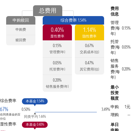
费用
总费用
信息
申购赎回
综合费率 1.54%
管理
费(每
0.15%
0.40%
1.14%
申购费
年)
显性费率
隐性费率
赎回费
托管
0.15%
0.67%
费(每
0.05%
管理费(年)
交易成本(估)
年)
销售
0.05%
0.47%
服务
0.20%
托管费(年)
其它费用(估)
费(每
年)
0.20%
销售服务费(年)
最小
投资
额度
综合费率
本基金 1.54%
申购
1元
67%
0.50%
3.49%
增购
—
在同类基金的百
同类平均 1.44%
分位
显性费率
单日
本基金 0.40%
申购