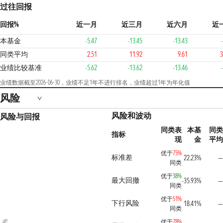
过往回报
回报%
近一月
近三月
近六月
近
本基金
-5.47
-13.45
-13.43
同类平均
2.51
11.92
9.61
3
业绩比较基准
-5.62
-13.62
-13.46
业绩数据截至2026-06-30，业绩不足1年不进行排名，业绩超过1年为年化值
风险
风险和波动
风险与回报
同类表
本基
同类
指标
现
金
平均
优于
75%
标准差
22.23%
—
同类
优于
38%
最大回撤
-35.93%
—
同类
优于
51%
下行风险
18.41%
—
同类
优于
78%