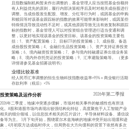
且指数编制机构暂未作出调整的，基金管理人应当按照基金份额持
有人利益优先的原则，履行内部决策程序后及时对相关成份股进行
调整。当成份股发生配股、增发、分红等行为时，或因基金的申购
和赎回等对该基金跟踪标的指数的效果可能带来影响时，或因某些
特殊情况导致流动性不足时，或其他原因导致无法有效复制和跟踪
标的指数时，基金管理人可以对投资组合管理进行适当变通和调
整，以更好地实现该基金的投资目标。该基金的投资策略主要包
括：1、资产配置策略；2、目标ETF的投资策略；3、成份股、备选
成份股投资策略；4、金融衍生品投资策略；5、资产支持证券投资
策略；6、境内融资投资策略；7、参与境内转融通证券出借业务策
略；8、境内外存托凭证的投资策略；9、汇率避险策略等。 （更多
详情请参见基金招募说明书）
业绩比较基准
经人民币汇率调整的恒生生物科技指数收益率×95%＋商业银行活期
存款利率（税后）×5%
2026年第二季报
投资策略及运作分析
2026年二季度，地缘冲突逐步缓解，市场对相关事件的敏感性也有所淡
化。A股和港股市场均表现出较强结构化特征，高度聚焦于人工智能产业
相关的细分领域，以信息技术相关的芯片设计、半导体材料设备、通信设
备等为主。 3月下旬开始，围绕霍尔木兹海峡的地缘冲突开始出现缓和迹
象，4月初双方达成临时停火，但局势在大方向缓和的背景下依然有多次