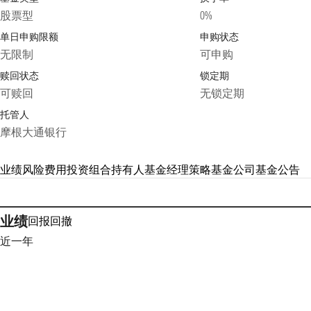
股票型
0%
单日申购限额
申购状态
无限制
可申购
赎回状态
锁定期
可赎回
无锁定期
托管人
摩根大通银行
业绩
风险
费用
投资组合
持有人
基金经理
策略
基金公司
基金公告
业绩
回报
回撤
近一年