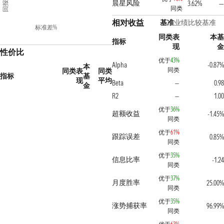
回报%
晨星风险
3.62%
—
同类
相对收益
基准
业绩比较基准
标准差%
同类表
本基
指标
现
金
性价比
优于
43%
Alpha
-0.87%
本
同类
同类表
同类
指标
基
现
平均
Beta
0.98
—
金
R2
1.00
—
优于
36%
超额收益
-1.45%
同类
优于
61%
跟踪误差
0.85%
同类
优于
35%
信息比率
-1.24
同类
优于
37%
月度胜率
25.00%
同类
优于
35%
涨势捕获率
96.99%
同类