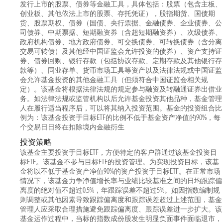
发行上市的股票、债券等金融工具，具体包括：股票（包含主板、
创业板、其他依法上市的股票、存托凭证），股指期货、国债期
货、股票期权、债券（国债、央行票据、金融债券、企业债券、公
司债券、中期票据、短期融资券（含超短期融资券）、次级债券、
政府机构债券、地方政府债券、可交换债券、可转换债券（含分离
交易可转债）及其他经中国证监会允许投资的债券）、资产支持证
券、债券回购、银行存款（包括协议存款、定期存款及其他银行存
款等）、同业存单、货币市场工具等资产以及法律法规或中国证监
会允许基金投资的其他金融工具（但须符合中国证监会相关规
定）。该基金将根据法律法规的规定参与融资及转融通证券出借业
务。如法律法规或监管机构以后允许基金投资其他品种，基金管理
人在履行适当程序后，可以将其纳入投资范围。基金的投资组合比
例为：该基金投资于目标ETF的比例不低于基金资产净值的90%，每
个交易日日终在扣除境内金融衍生
投资策略
该基金主要投资于目标ETF，方便特定的客户群通过该基金投资目
标ETF。该基金不参与目标ETF的投资管理。为实现投资目标，该基
金将以不低于基金资产净值90%的资产投资于目标ETF。在正常市场
情况下，该基金力争净值增长率与业绩比较基准之间的日均跟踪偏
离度的绝对值不超过0.5%，年跟踪误差不超过5%。如因指数编制规
则调整或其他因素导致跟踪偏离度和跟踪误差超过上述范围，基金
管理人应采取合理措施避免跟踪偏离度、跟踪误差进一步扩大。该
基金运作过程中，当标的指数成份股发生明显负面事件面临退市，