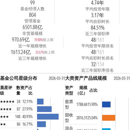
99
4.74年
基金经理人数
平均投管年限
804
3.17年
管理基金
平均在职时长
6501.88亿
84.51%
非货基规模
近三年留职率
970.69亿
48
/161
较上期
19.80%
近一年规模增长
平均投管年限排名
1613.24亿
48
/161
较上期
32.67%
平均在职时长排名
近三年规模增长
32
/154
近三年留职率排名
基金公司星级分布
大类资产产品线规模
2026-03-31
2026-03-31
晨星评
数
资产占
资产
规模
占比
级
量
比
类型
（亿）
24
12.11%
股票
1788.46
15.90%
型
87
27.91%
固收
148
40.93%
2816.31
25.04%
型
86
16.71%
混合