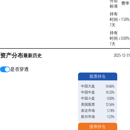
分层
费率
标准
持有
时间 <
1.50%
7天
持有
时间 ≥
0.00%
7天
资产分布
最新
历史
2025-12-31
是否穿透
股票持仓
中国大盘
54.86%
中国中盘
14.32%
中国小盘
0.00%
美国股票
12.56%
发达市场
5.74%
新兴市场
1.23%
债券持仓