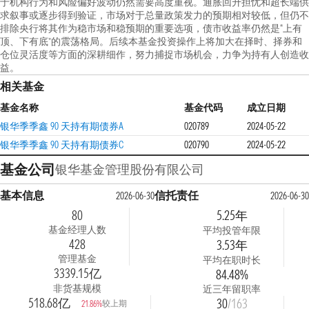
于机构行为和风险偏好波动仍然需要高度重视。通胀回升担忧和超长端供
求叙事或逐步得到验证，市场对于总量政策发力的预期相对较低，但仍不
排除央行将其作为稳市场和稳预期的重要选项，债市收益率仍然是“上有
顶、下有底”的震荡格局。后续本基金投资操作上将加大在择时、择券和
仓位灵活度等方面的深耕细作，努力捕捉市场机会，力争为持有人创造收
益。
相关基金
基金名称
基金代码
成立日期
银华季季鑫 90 天持有期债券A
020789
2024-05-22
银华季季鑫 90 天持有期债券C
020790
2024-05-22
基金公司
银华基金管理股份有限公司
基本信息
信托责任
2026-06-30
2026-06-30
80
5.25年
基金经理人数
平均投管年限
428
3.53年
管理基金
平均在职时长
3339.15亿
84.48%
非货基规模
近三年留职率
518.68亿
30
/163
较上期
21.86%