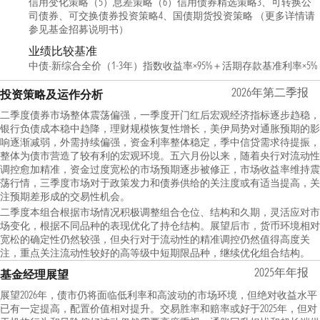
信用变化策略（5）息差策略（6）信用债券精选策略3、可转换公
司债券、可交换债券投资策略4、国债期货投资策略 （更多详情请
参见基金招募说明书）
业绩比较基准
中债-新综合全价（1-3年）指数收益率×95%＋活期存款基准利率×5%
2026年第二季报
投资策略及运作分析
二季度债券市场整体震荡偏强，一季度开门红后宏观经济指标逐步趋稳，
银行负债成本稳中趋降，理财规模恢复性增长，美伊局势对通胀预期的影
响逐渐减弱，外需持续偏强，资金利率整体稳定，季中信贷需求待提振，
整体为债市营造了较有利的宏观环境。五六月份以来，随着央行对流动性
调控愈加精准，资金过度宽松的市场预期逐步被修正，市场收益率维持震
荡行情，三季度市场对于政策发力和债券供给的关注度或有适当提高，关
注预期差形成的交易性机会。
二季度本组合根据市场情况积极调整组合仓位、结构和久期，灵活应对市
场变化，根据不同品种的表现优化了持仓结构。展望后市，货币环境相对
宽松的确定性仍然较强，但央行对于流动性的精准调控仍然值得高度关
注，重点关注流动性较好的高等级中短期限品种，继续优化组合结构。
2025年年报
基金经理展望
展望2026年，债市仍将面临低利率和高波动的市场环境，但绝对收益水平
已有一定提高，配置价值相对提升。交易胜率和赔率或好于2025年，但对