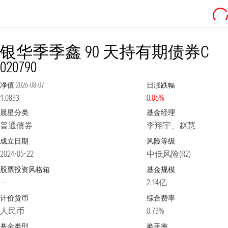
银华季季鑫 90 天持有期债券C
020790
净值
2026-08-07
日涨跌幅
1.0833
0.06%
晨星分类
基金经理
普通债券
李翔宇、赵慧
成立日期
风险等级
2024-05-22
中低风险(R2)
股票投资风格箱
基金规模
—
2.14亿
计价货币
综合费率
人民币
0.73%
基金类型
换手率