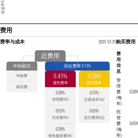
收益率%
费用
费率与成本
购买费用
2025-12-31
费
总费用
用
信
申购赎回
综合费率 0.73%
息
0.45%
0.28%
申购费
管
显性费率
隐性费率
理
赎回费
费
0.20
0.20%
0.23%
(每
管理费(年)
交易成本(估)
年)
0.05%
0.05%
托
管
托管费(年)
其它费用(估)
费
0.05
0.20%
(每
年)
销售服务费(年)