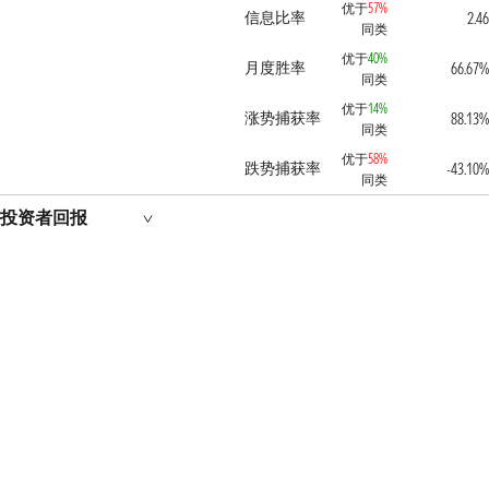
优于
57%
信息比率
2.46
同类
优于
40%
月度胜率
66.67%
同类
优于
14%
涨势捕获率
88.13%
同类
优于
58%
跌势捕获率
-43.10%
同类
投资者回报