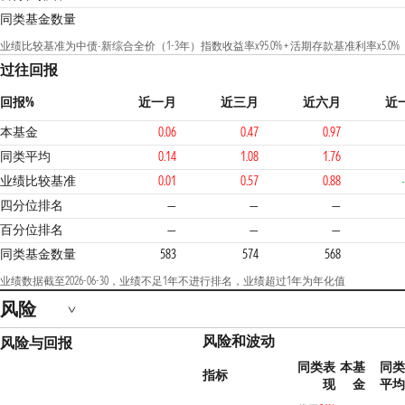
同类基金数量
业绩比较基准为中债-新综合全价（1-3年）指数收益率x95.0% + 活期存款基准利率x5.0%
过往回报
回报%
近一月
近三月
近六月
近
本基金
0.06
0.47
0.97
同类平均
0.14
1.08
1.76
业绩比较基准
0.01
0.57
0.88
4
四分位排名
—
—
—
百分位排名
—
—
—
同类基金数量
583
574
568
业绩数据截至2026-06-30，业绩不足1年不进行排名，业绩超过1年为年化值
风险
风险和波动
风险与回报
同类表
本基
同类
指标
现
金
平均