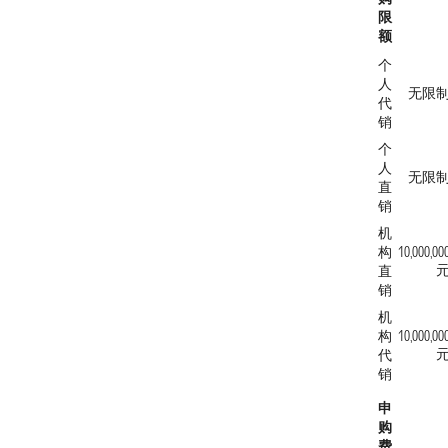
限
额
个
人
无限
代
销
个
人
无限
直
销
机
构
10,000,00
直
销
机
构
10,000,00
代
销
申
购
费