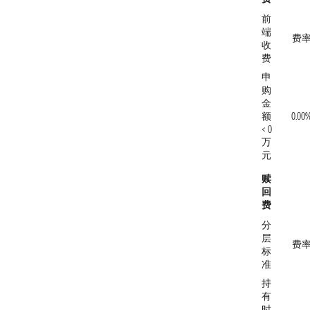
前
端
费
收
费
申
购
金
额
0.00
< 0
万
元
赎
回
费
分
层
费
标
准
持
有
时