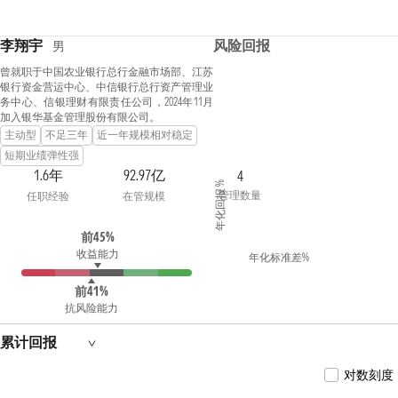
李翔宇
风险回报
男
曾就职于中国农业银行总行金融市场部、江苏
银行资金营运中心、中信银行总行资产管理业
务中心、信银理财有限责任公司，2024年11月
加入银华基金管理股份有限公司。
主动型
不足三年
近一年规模相对稳定
短期业绩弹性强
1.6年
92.97亿
4
年化回报 %
管理数量
任职经验
在管规模
前45%
收益能力
年化标准差%
前41%
抗风险能力
累计回报
对数刻度