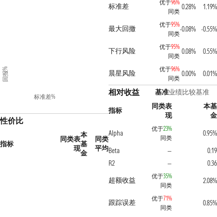
优于
96%
标准差
0.28%
1.19%
同类
优于
95%
最大回撤
-0.08%
-0.55%
同类
优于
95%
下行风险
0.08%
0.55%
同类
优于
96%
回报%
晨星风险
0.00%
0.01%
同类
相对收益
基准
业绩比较基准
标准差%
同类表
本基
指标
现
金
性价比
优于
23%
Alpha
0.95%
本
同类
同类表
同类
指标
基
现
平均
Beta
0.19
—
金
R2
0.36
—
优于
35%
超额收益
2.08%
同类
优于
71%
跟踪误差
0.85%
同类