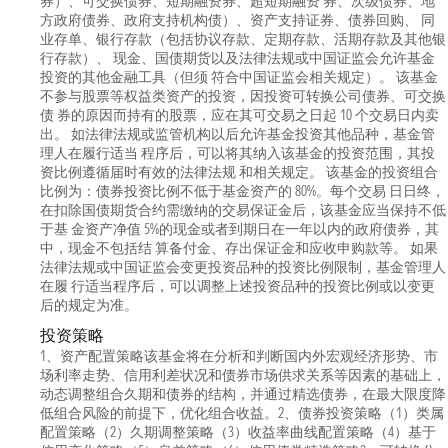
券）、可交换债券、短期融资券、超短期融资 券、次级债券、地
方政府债券、政府支持机构债）、资产支持证券、债券回购、 同
业存单、银行存款（包括协议存款、定期存款、活期存款及其他银
行存款）、 现金、国债期货以及法律法规或中国证监会允许基金
投资的其他金融工具（但须 符合中国证监会相关规定）。 该基金
不参与股票等权益类资产的投资，因投资可转换公司债券、可交换
债 券的原因而持有的股票，应在其可交易之日起 10 个交易日内卖
出。 如法律法规或监管机构以后允许基金投资其他品种，基金管
理人在履行适当 程序后，可以将其纳入该基金的投资范围，其投
资比例遵循届时有效的法律法规 和相关规定。 该基金的投资组合
比例为：债券投资比例不低于基金资产的 80%。每个交易 日日终，
在扣除国债期货合约需缴纳的交易保证金后，该基金应当保持不低
于基 金资产净值 5%的现金或者到期日在一年以内的政府债券，其
中，现金不包括结 算备付金、存出保证金和应收申购款等。 如果
法律法规或中国证监会变更投资品种的投资比例限制，基金管理人
在履 行适当程序后，可以调整上述投资品种的投资比例或以变更
后的规定为准。
投资策略
1、资产配置策略该基金将在分析和判断国内外宏观经济形势、市
场利率走势、信用利差状况和债券市场供求关系等因素的基础上，
动态调整组合久期和债券的结构，并通过精选债券，在最大限度降
低组合风险的前提下，优化组合收益。2、债券投资策略（1）类属
配置策略（2）久期调整策略（3）收益率曲线配置策略（4）基于