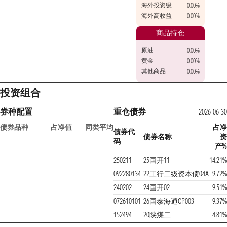
海外投资级
0.00%
海外高收益
0.00%
商品持仓
原油
0.00%
黄金
0.00%
其他商品
0.00%
投资组合
券种配置
重仓债券
2026-06-30
债券品种
占净值
同类平均
占净
债券代
债券名称
资
码
产%
250211
25国开11
14.21%
092280134
22工行二级资本债04A
9.72%
240202
24国开02
9.51%
072610101
26国泰海通CP003
9.37%
152494
20陕煤二
4.81%