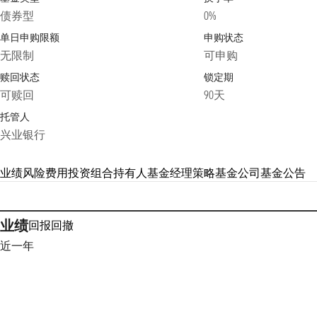
债券型
0%
单日申购限额
申购状态
无限制
可申购
赎回状态
锁定期
可赎回
90天
托管人
兴业银行
业绩
风险
费用
投资组合
持有人
基金经理
策略
基金公司
基金公告
业绩
回报
回撤
近一年