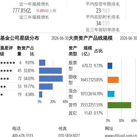
近一年规模增长
平均投管年限排名
777.85亿
23
/163
较上期
35.88%
平均在职时长排名
近三年规模增长
34
/155
近三年留职率排名
基金公司星级分布
大类资产产品线规模
2026-06-30
2026-06-30
晨星评
数
资产占
资产
规模
占比
级
量
比
类型
（亿）
6
9.01%
股票
670.72
9.73%
型
45
32.85%
固收
72
34.03%
1643.73
23.85%
型
53
19.77%
混合
1013.26
14.70%
19
4.34%
型
0%
20%
40%
货币
3553.22
51.55%
其它
11.43
0.17%
0%
30%
60%
电话
传真
网址
400-678-3333
010-58163027
www.yhfund.com.cn