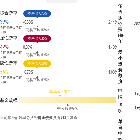
销
售
综合费率
本基金 0.73%
服
39%
-0.38%
2.14%
务
0.20
在同类基金的百
费
同类平均 0.86%
分位
(每
显性费率
本基金 0.45%
年)
42%
0.08%
1.40%
最
在同类基金的百
同类平均 0.58%
分位
小
隐性费率
本基金 0.28%
投
资
56%
-0.78%
1.00%
额
在同类基金的百
同类平均 0.28%
度
分位
申
本基金 5.78亿
1
购
基金规模
增
1
中位数 8.02亿
购
当前基金的晨星分类为
普通债券
共有
718
只基金
单
日
申
购