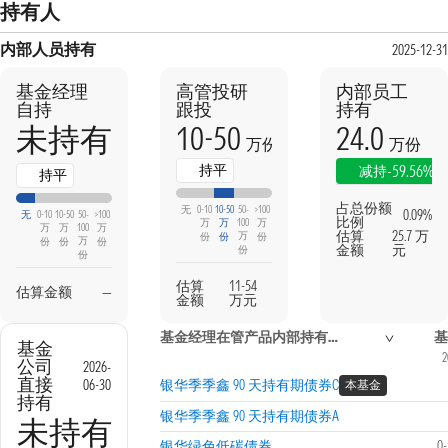
持有人
内部人员持有
2025-12-31
基金经理
高管投研
内部员工
自持
跟投
持有
10-50
24.0
未持有
万份
万份
持平
-59.56%
减持
持平
占总份额
无
0-10
10-50
50-
>100
0.09%
无
0-10
10-50
50-
>100
比例
万
万
100
万
万
万
100
万
估算
25.7 万
万
份
份
份
万
份
份
份
金额
元
份
份
估算
11-54
估算金额
—
金额
万元
基金经理在管产品内部持有信息
基
基金
2
公司
2026-
直接
06-30
银华季季鑫 90 天持有期债券C
本基金
持有
银华季季鑫 90 天持有期债券A
未持有
银华绿色低碳债券
0