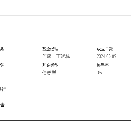
类
基金经理
成立日期
何康、王润栋
2024-05-09
率
基金类型
换手率
债券型
0%
银行
告