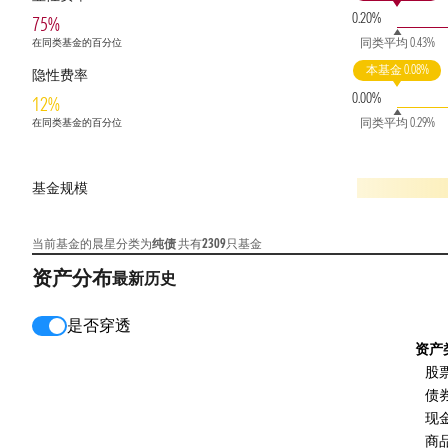
0.20%
75%
同类平均 0.43%
在同类基金的百分位
本基金 0.08%
隐性费率
0.00%
12%
同类平均 0.29%
在同类基金的百分位
基金规模
当前基金的晨星分类为
纯债
共有
2309
只基金
资产分布
最新
历史
是否穿透
资产
股
债
现
商