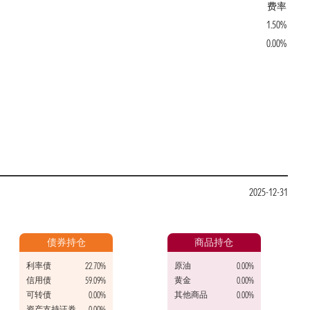
费率
1.50%
0.00%
2025-12-31
债券持仓
商品持仓
利率债
原油
22.70%
0.00%
信用债
黄金
59.09%
0.00%
可转债
其他商品
0.00%
0.00%
资产支持证券
0.00%