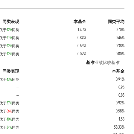
同类表现
本基金
同类平均
1.40%
0.70%
优于
12%
同类
-0.84%
-0.46%
优于
21%
同类
0.65%
0.38%
优于
22%
同类
0.02%
0.00%
优于
12%
同类
基准
业绩比较基准
同类表现
本基金
0.91%
优于
43%
同类
0.96
—
0.85
—
0.92%
优于
37%
同类
0.58%
优于
66%
同类
1.58
优于
40%
同类
58.33%
优于
34%
同类