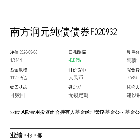
南方润元纯债债券E
020932
净值
2026-08-06
日涨跌幅
晨星分
1.3144
-0.01%
纯债
基金规模
计价货币
综合费
112.59亿
人民币
0.58%
赎回状态
锁定期
托管人
可赎回
无锁定期
建设
业绩
风险
费用
投资组合
持有人
基金经理
策略
基金公司
基金公
业绩
回报
回撤