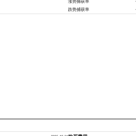
涨势捕获率
跌势捕获率