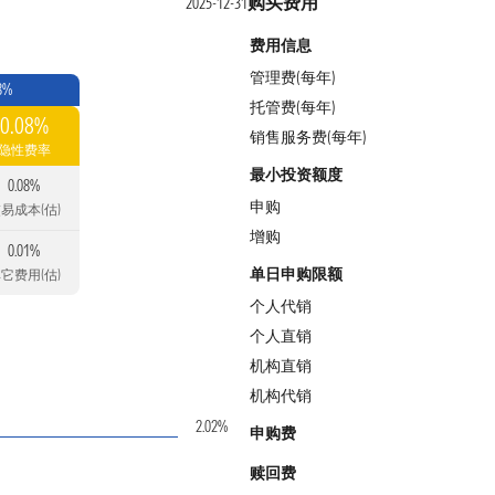
购买费用
2025-12-31
费用信息
管理费(每年)
8%
托管费(每年)
0.08%
销售服务费(每年)
隐性费率
最小投资额度
0.08%
申购
易成本(估)
增购
0.01%
单日申购限额
它费用(估)
个人代销
个人直销
机构直销
机构代销
2.02%
申购费
赎回费