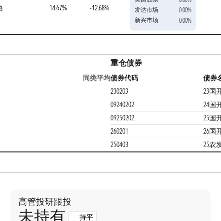
他
14.67%
-12.68%
发达市场
0.00%
新兴市场
0.00%
重仓债券
同类平均
债券代码
债券
230203
23国开
09240202
24国
09250202
25国
260201
26国开
250403
25农发
高管投研跟投
未持有
持平