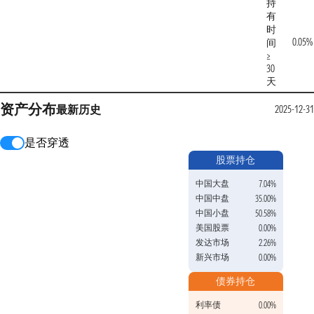
持
有
时
0.05%
间
≥
30
天
资产分布
最新
历史
2025-12-31
是否穿透
股票持仓
中国大盘
7.04%
中国中盘
35.00%
中国小盘
50.58%
美国股票
0.00%
发达市场
2.26%
新兴市场
0.00%
债券持仓
利率债
0.00%