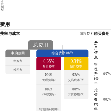
收益率%
费用
费率与成本
购买费用
2025-12-31
费
总费用
用
信
申购赎回
综合费率 0.86%
息
0.55%
0.31%
申购费
管
显性费率
隐性费率
理
赎回费
费
0.50%
0.50%
0.27%
(每
管理费(年)
交易成本(估)
年)
0.05%
0.04%
托
管
托管费(年)
其它费用(估)
费
0.05%
—
(每
年)
销售服务费(年)