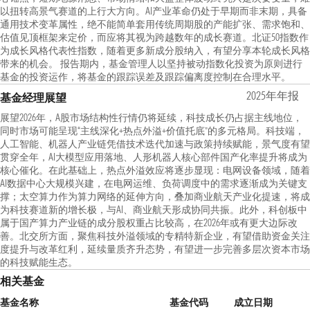
以扭转高景气赛道的上行大方向。AI产业革命仍处于早期而非末期，具备
通用技术变革属性，绝不能简单套用传统周期股的产能扩张、需求饱和、
估值见顶框架来定价，而应将其视为跨越数年的成长赛道。北证50指数作
为成长风格代表性指数，随着更多新成分股纳入，有望分享本轮成长风格
带来的机会。 报告期内，基金管理人以坚持被动指数化投资为原则进行
基金的投资运作，将基金的跟踪误差及跟踪偏离度控制在合理水平。
2025年年报
基金经理展望
展望2026年，A股市场结构性行情仍将延续，科技成长仍占据主线地位，
同时市场可能呈现“主线深化+热点外溢+价值托底”的多元格局。科技端，
人工智能、机器人产业链凭借技术迭代加速与政策持续赋能，景气度有望
贯穿全年，AI大模型应用落地、人形机器人核心部件国产化率提升将成为
核心催化。在此基础上，热点外溢效应将逐步显现：电网设备领域，随着
AI数据中心大规模兴建，在电网运维、负荷调度中的需求逐渐成为关键支
撑；太空算力作为算力网络的延伸方向，叠加商业航天产业化提速，将成
为科技赛道新的增长极，与AI、商业航天形成协同共振。此外，科创板中
属于国产算力产业链的成分股权重占比较高，在2026年或有更大边际改
善。北交所方面，聚焦科技外溢领域的专精特新企业，有望借助资金关注
度提升与改革红利，延续量质齐升态势，有望进一步完善多层次资本市场
的科技赋能生态。
相关基金
基金名称
基金代码
成立日期