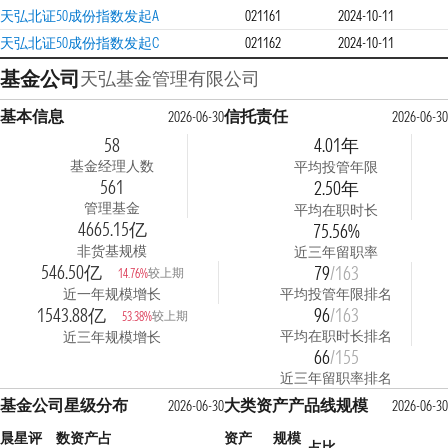
天弘北证50成份指数发起A
021161
2024-10-11
天弘北证50成份指数发起C
021162
2024-10-11
基金公司
天弘基金管理有限公司
基本信息
信托责任
2026-06-30
2026-06-30
58
4.01年
基金经理人数
平均投管年限
561
2.50年
管理基金
平均在职时长
4665.15亿
75.56%
非货基规模
近三年留职率
546.50亿
79
/163
较上期
14.76%
近一年规模增长
平均投管年限排名
1543.88亿
96
/163
较上期
53.38%
平均在职时长排名
近三年规模增长
66
/155
近三年留职率排名
基金公司星级分布
大类资产产品线规模
2026-06-30
2026-06-30
晨星评
数
资产占
资产
规模
占比