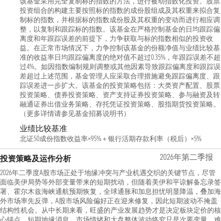
该基金采用完全复制标的指数的方法，进行被动指数化投资。股票
投资组合的构建主要按照标的指数的成份股组成及其权重来拟合复
制标的指数，并根据标的指数成份股及其权重的变动而进行相应调
整，以复制和跟踪标的指数。该基金在严格控制基金的日均跟踪偏
离度和年跟踪误差的前提下，力争获取与标的指数相似的投资收
益。在正常市场情况下，力争控制该基金的份额净值与业绩比较基
准的收益率日均跟踪偏离度的绝对值不超过0.35%，年跟踪误差不超
过4%。如因指数编制规则调整或其他因素导致跟踪偏离度和跟踪误
差超过上述范围，基金管理人应采取合理措施避免跟踪偏离度、跟
踪误差进一步扩大。该基金的投资策略包括：大类资产配置、股票
投资策略、债券投资策略、资产支持证券投资策略、参与融资及转
融通证券出借业务策略、存托凭证投资策略、股指期货投资策略。
（更多详情请参见基金招募说明书）
业绩比较基准
北证50成份指数收益率×95%＋银行活期存款利率（税后）×5%
2026年第二季报
投资策略及运作分析
2026年二季度A股市场正处于地缘冲突与产业机遇交织的关键节点，尽管
面临美伊局势等外部变量带来的短期扰动，但随着美伊和平谅解备忘录签
署、霍尔木兹海峡通航预期恢复，全球通胀和加息担忧明显降温，叠加海
外市场率先反弹，A股市场风险偏好正在迎来修复，因此短期波动不掩盖
结构性机会。从中长期来看，旺盛的产业发展趋势才是决定板块定价的核
心锚点，短期地缘消息、市场情绪和大盘整体波动终究只是次要变量，难