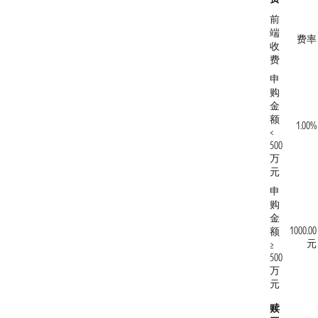
前
端
费率
收
费
申
购
金
额
1.00%
<
500
万
元
申
购
金
1000.00
额
元
≥
500
万
元
赎