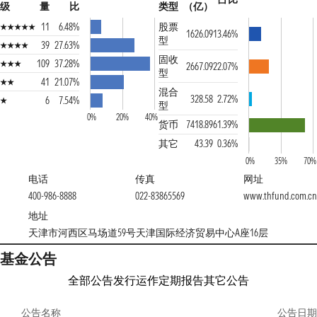
级
量
比
类型
（亿）
11
6.48%
股票
1626.09
13.46%
型
39
27.63%
固收
109
37.28%
2667.09
22.07%
型
41
21.07%
混合
328.58
2.72%
6
7.54%
型
0%
20%
40%
货币
7418.89
61.39%
其它
43.39
0.36%
0%
35%
70%
电话
传真
网址
400-986-8888
022-83865569
www.thfund.com.cn
地址
天津市河西区马场道59号天津国际经济贸易中心A座16层
基金公告
全部公告
发行运作
定期报告
其它公告
公告名称
公告日期