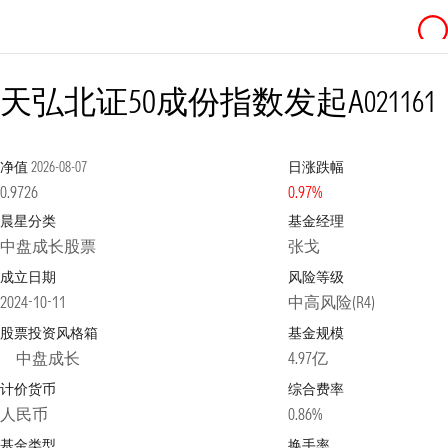
天弘北证50成份指数发起A
021161
净值
2026-08-07
日涨跌幅
0.9726
0.97%
晨星分类
基金经理
中盘成长股票
张戈
成立日期
风险等级
2024-10-11
中高风险(R4)
股票投资风格箱
基金规模
中盘成长
4.97亿
计价货币
综合费率
人民币
0.86%
基金类型
换手率