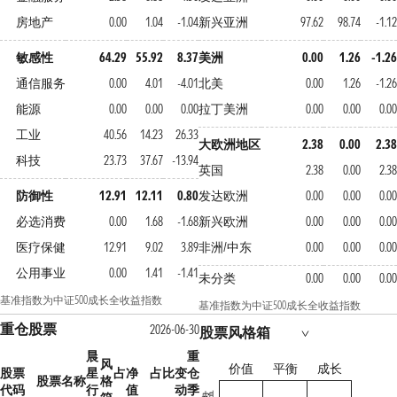
房地产
0.00
1.04
-1.04
新兴亚洲
97.62
98.74
-1.12
敏感性
64.29
55.92
8.37
美洲
0.00
1.26
-1.26
通信服务
0.00
4.01
-4.01
北美
0.00
1.26
-1.26
能源
0.00
0.00
0.00
拉丁美洲
0.00
0.00
0.00
工业
40.56
14.23
26.33
大欧洲地区
2.38
0.00
2.38
科技
23.73
37.67
-13.94
英国
2.38
0.00
2.38
防御性
12.91
12.11
0.80
发达欧洲
0.00
0.00
0.00
必选消费
0.00
1.68
-1.68
新兴欧洲
0.00
0.00
0.00
医疗保健
12.91
9.02
3.89
非洲/中东
0.00
0.00
0.00
公用事业
0.00
1.41
-1.41
未分类
0.00
0.00
0.00
基准指数为中证500成长全收益指数
基准指数为中证500成长全收益指数
重仓股票
2026-06-30
股票风格箱
晨
重
风
价值
平衡
成长
股票
星
占净
占比变
仓
股票名称
格
代码
行
值
动
季