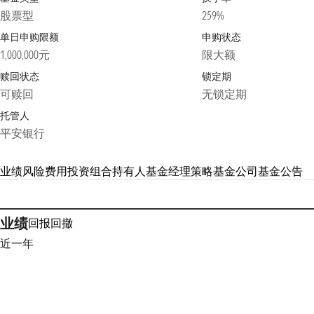
股票型
259%
单日申购限额
申购状态
1,000,000元
限大额
赎回状态
锁定期
可赎回
无锁定期
托管人
平安银行
业绩
风险
费用
投资组合
持有人
基金经理
策略
基金公司
基金公告
业绩
回报
回撤
近一年