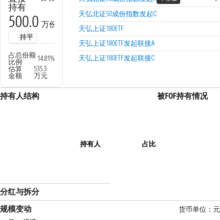
持有
天弘北证50成份指数发起C
500.0
万份
天弘上证180ETF
持平
天弘上证180ETF发起联接A
占总份额
天弘上证180ETF发起联接C
14.81%
比例
估算
535.3
金额
万元
持有人结构
被FOF持有情况
持有人
占比
分红与拆分
规模变动
货币单位：元