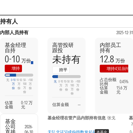
持有人
内部人员持有
2025-12-31
基金经理
高管投研
内部员工
自持
跟投
持有
0-10
12.8
未持有
万份
万份
本期
上期
增持
430.86%
增持
持平
占总份额
无
0-10
10-50
50-
>100
0.45%
无
0-10
10-50
50-
>100
比例
万
万
100
万
万
万
100
万
估算
15.6 万
万
份
份
份
万
份
份
份
金额
元
份
份
估算
0-12 万
估算金额
—
金额
元
基金经理在管产品内部持有信息
张戈
基
基金
2
公司
2026-
直接
06-30
天弘北证50成份指数发起A
0
本基金