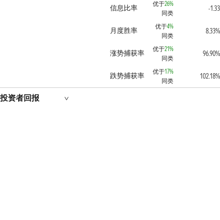
优于
26%
信息比率
-1.33
同类
优于
4%
月度胜率
8.33%
同类
优于
21%
涨势捕获率
96.90%
同类
优于
17%
跌势捕获率
102.18%
同类
投资者回报