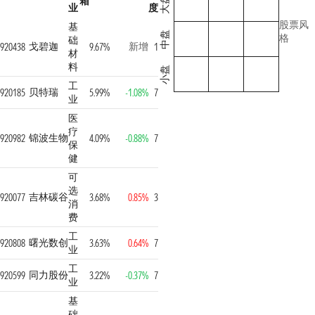
箱
大盘
业
度
股票风
基
中盘
格
础
戈碧迦
新增
920438
9.67%
1
材
料
小盘
工
贝特瑞
920185
5.99%
-1.08%
7
业
医
疗
锦波生物
920982
4.09%
-0.88%
7
保
健
可
选
吉林碳谷
920077
3.68%
0.85%
3
消
费
工
曙光数创
920808
3.63%
0.64%
7
业
工
同力股份
920599
3.22%
-0.37%
7
业
基
础