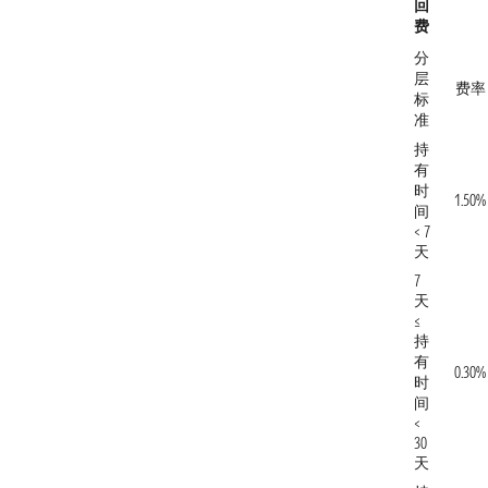
回
费
分
层
费率
标
准
持
有
时
1.50%
间
< 7
天
7
天
≤
持
有
0.30%
时
间
<
30
天