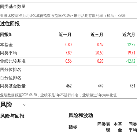
同类基金数量
业绩比较基准为北证50成份指数收益率x95.0% + 银行活期存款利率（税后）x5.0%
过往回报
回报%
近一月
近三月
近六月
本基金
0.80
0.69
-12.35
同类平均
7.89
20.60
19.71
业绩比较基准
0.56
0.28
-12.42
4
四分位排名
—
—
—
百分位排名
—
—
—
同类基金数量
462
449
431
业绩数据截至2026-06-30，业绩不足1年不进行排名，业绩超过1年为年化值
风险
风险和波动
风险与回报
同类表
本基
同类
指标
现
金
平均