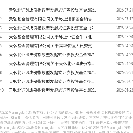
1
天弘北证50成份指数型发起式证券投资基金2026年第二季度报告
2026-07-21
2
天弘基金管理有限公司关于终止浦领基金销售有限公司办理旗下基金相关销售业务的公告
2026-07-17
3
天弘北证50成份指数型发起式证券投资基金（A类份额）基金产品资料概要（更新）
2026-06-26
4
天弘基金管理有限公司关于终止中证金牛（北京）基金销售有限公司办理旗下基金相关销售业务的公告
2026-05-30
5
天弘基金管理有限公司关于高级管理人员变更的公告
2026-04-28
6
天弘北证50成份指数型发起式证券投资基金2026年第一季度报告
2026-04-22
7
天弘基金管理有限公司关于天弘北证50成份指数型发起式证券投资基金调整大额申购、转换转入及定期定额投资业务的公告
2026-04-20
8
天弘北证50成份指数型发起式证券投资基金2025年年度报告
2026-03-31
9
天弘北证50成份指数型发起式证券投资基金招募说明书（更新）
2026-03-07
10
天弘北证50成份指数型发起式证券投资基金2025年第四季度报告
2026-01-22
©2026 Morningstar保留所有权。此处提供的信息、数据、分析和观点不构成投资建议；
截至生成日期，仅供参考；可随时更改，恕不另行通知。本内容并非买卖任何特定证
券或基金的要约，也不保证其正确性、完整性或准确性。过往表现不保证未来结果。
Morningstar名称和标识是Morningstar, Inc.的注册商标。此处的内容包含Morningstar的专
有资料；未经Morningstar事先书面同意，不得以任何方式复制、转载或以其他方式使