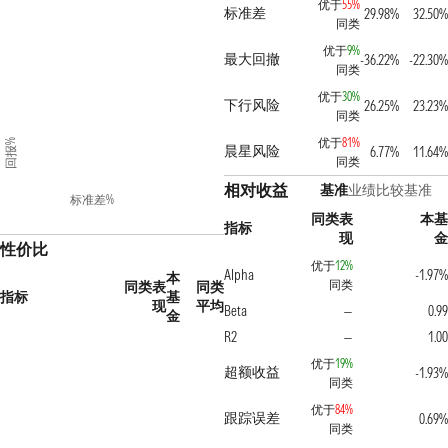
优于
55%
标准差
29.98%
32.50%
同类
优于
9%
最大回撤
-36.22%
-22.30%
同类
优于
30%
下行风险
26.25%
23.23%
同类
优于
81%
回报%
晨星风险
6.77%
11.64%
同类
相对收益
基准
业绩比较基准
标准差%
同类表
本基
指标
现
金
性价比
优于
12%
Alpha
-1.97%
本
同类
同类表
同类
指标
基
现
平均
Beta
0.99
—
金
R2
1.00
—
优于
19%
超额收益
-1.93%
同类
优于
84%
跟踪误差
0.69%
同类