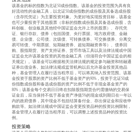
该基金的标的指数为北证50成份指数。该基金的投资范围为具有良
好流动性的金融工具，以北证50成份指数的成份股及其备选成份股
（含存托凭证）为主要投资对象。为更好地实现投资目标，该基金
也可少量投资于其他股票（非标的指数成份股及其备选成份股，含
科创板、创业板及其他经中国证监会允许上市的股票）、存托凭
证、银行存款、债券（包括国债、央行票据、地方政府债、金融
债、企业债、公司债、次级债、可转换债券、可交换债券、分离交
易可转债、中期票据、短期融资券、超短期融资券等）、债券回
购、股指期货、资产支持证券、货币市场工具以及法律法规或中国
证监会允许该基金投资的其他金融工具（但须符合中国证监会的相
关规定）。该基金可以根据相关法律法规的规定参与融资和转融通
证券出借业务。如法律法规或监管机构以后允许基金投资其他品
种，基金管理人在履行适当程序后，可以将其纳入投资范围。该基
金投资于股票的资产比例不低于基金资产的90%，投资于北证50成
份指数成份股和备选成份股的资产比例不低于非现金基金资产的
80%；该基金每个交易日日终在扣除股指期货合约需缴纳的交易保
证金后，应当保持不低于基金资产净值5%的现金或到期日在一年以
内的政府债券，其中现金不包括结算备付金、存出保证金和应收申
购款等。如法律法规或中国证监会变更投资品种的投资比例限制，
基金管理人在履行适当程序后，可以调整上述投资品种的投资比
例。
投资策略