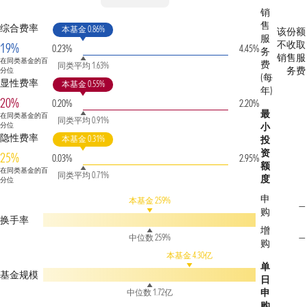
销
售
综合费率
本基金 0.86%
该份额
服
不收取
19%
0.23%
4.45%
务
销售服
在同类基金的百
费
同类平均 1.63%
务费
分位
(每
显性费率
本基金 0.55%
年)
20%
0.20%
2.20%
最
在同类基金的百
同类平均 0.91%
分位
小
隐性费率
本基金 0.31%
投
资
25%
0.03%
2.95%
额
在同类基金的百
同类平均 0.71%
度
分位
申
本基金 259%
—
购
换手率
增
—
中位数 259%
购
本基金 4.30亿
单
基金规模
日
申
中位数 1.72亿
购