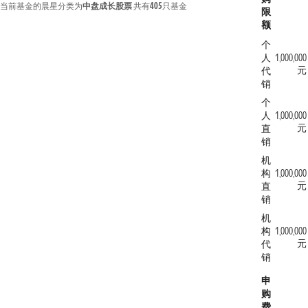
当前基金的晨星分类为
中盘成长股票
共有
405
只基金
限
额
个
人
1,000,000
元
代
销
个
人
1,000,000
元
直
销
机
构
1,000,000
元
直
销
机
构
1,000,000
元
代
销
申
购
费