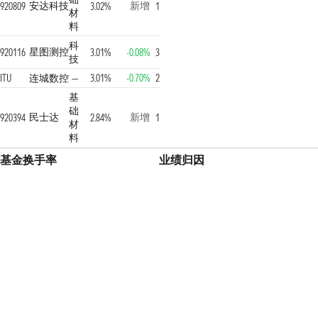
安达科技
新增
920809
3.02%
1
材
料
科
星图测控
920116
3.01%
-0.08%
3
技
ITU
连城数控
—
3.01%
-0.70%
2
基
础
民士达
新增
920394
2.84%
1
材
料
基金换手率
业绩归因