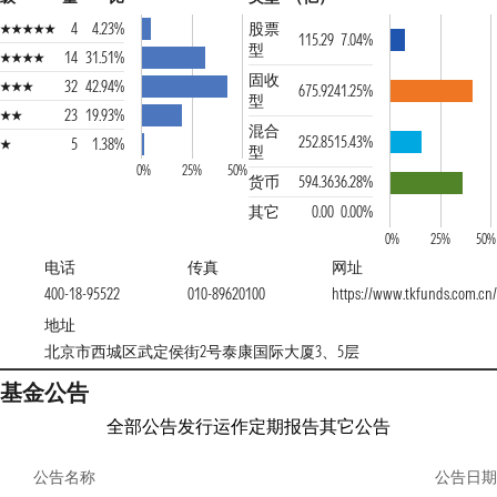
4
4.23%
股票
115.29
7.04%
型
14
31.51%
固收
32
42.94%
675.92
41.25%
型
23
19.93%
混合
252.85
15.43%
5
1.38%
型
0%
25%
50%
货币
594.36
36.28%
其它
0.00
0.00%
0%
25%
50%
电话
传真
网址
400-18-95522
010-89620100
https://www.tkfunds.com.cn/
地址
北京市西城区武定侯街2号泰康国际大厦3、5层
基金公告
全部公告
发行运作
定期报告
其它公告
公告名称
公告日期