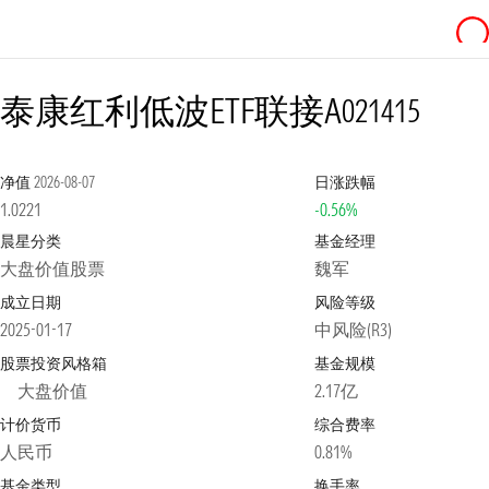
泰康红利低波ETF联接A
021415
净值
2026-08-07
日涨跌幅
1.0221
-0.56%
晨星分类
基金经理
大盘价值股票
魏军
成立日期
风险等级
2025-01-17
中风险(R3)
股票投资风格箱
基金规模
大盘价值
2.17亿
计价货币
综合费率
人民币
0.81%
基金类型
换手率