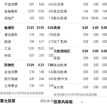
可选消费
4.01
8.64
-4.63
大洋洲
0.00
0.00
0.00
金融服务
52.95
57.60
-4.65
发达亚洲
1.64
0.00
1.64
房地产
2.03
0.85
1.18
新兴亚洲
98.36
100.00
-1.64
敏感性
23.01
22.95
0.06
美洲
0.00
0.00
0.00
通信服务
5.10
3.06
2.04
北美
0.00
0.00
0.00
能源
3.96
6.71
-2.75
拉丁美洲
0.00
0.00
0.00
工业
13.95
10.35
3.60
大欧洲地区
0.00
0.00
0.00
科技
0.01
2.83
-2.82
英国
0.00
0.00
0.00
防御性
12.09
4.23
7.86
发达欧洲
0.00
0.00
0.00
必选消费
2.30
1.88
0.42
新兴欧洲
0.00
0.00
0.00
医疗保健
4.49
0.44
4.05
非洲/中东
0.00
0.00
0.00
公用事业
5.30
1.91
3.39
未分类
0.00
0.00
0.00
基准指数为沪深300价值全收益指数
基准指数为沪深300价值全收益指数
重仓股票
2026-06-30
股票风格箱