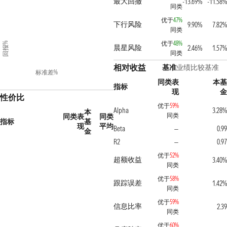
最大回撤
-13.69%
-11.58%
同类
优于
47%
下行风险
9.90%
7.82%
同类
优于
48%
回报%
晨星风险
2.46%
1.57%
同类
相对收益
基准
业绩比较基准
标准差%
同类表
本基
指标
现
金
性价比
优于
59%
Alpha
3.28%
本
同类
同类表
同类
指标
基
现
平均
Beta
0.99
—
金
R2
0.97
—
优于
52%
超额收益
3.40%
同类
优于
58%
跟踪误差
1.42%
同类
优于
59%
信息比率
2.39
同类
优于
60%