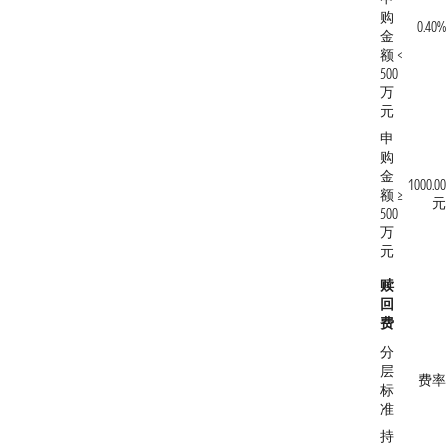
购
0.40%
金
额 <
500
万
元
申
购
金
1000.00
额 ≥
元
500
万
元
赎
回
费
分
层
费率
标
准
持