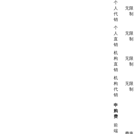
个
人
无限
代
制
销
个
人
无限
直
制
销
机
构
无限
直
制
销
机
构
无限
代
制
销
申
购
费
前
端
费率