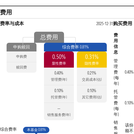
费用
费率与成本
购买费用
2025-12-31
费
总费用
用
信
申购赎回
综合费率 0.81%
息
0.50%
0.31%
申购费
管
显性费率
隐性费率
理
赎回费
费
0.40%
0.40%
0.21%
(每
管理费(年)
交易成本(估)
年)
0.10%
0.10%
托
管
托管费(年)
其它费用(估)
费
0.10%
—
(每
年)
销售服务费(年)
销
该份
售
综合费率
本基金 0.81%
额不
服