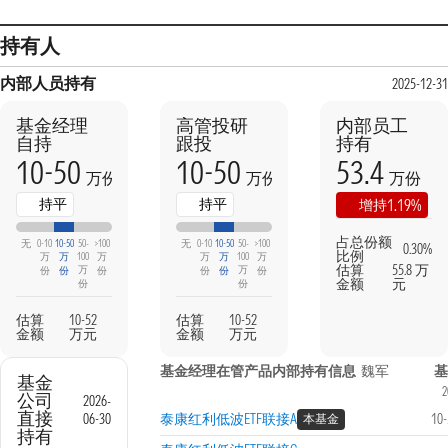
持有人
内部人员持有
2025-12-31
基金经理
高管投研
内部员工
自持
跟投
持有
10-50
10-50
53.4
万份
万份
万份
持平
持平
1.19%
增持
占总份额
无
0-10
10-50
50-
>100
无
0-10
10-50
50-
>100
0.30%
比例
万
万
100
万
万
万
100
万
估算
55.8 万
万
万
份
份
份
份
份
份
金额
元
份
份
估算
10-52
估算
10-52
金额
万元
金额
万元
基金经理在管产品内部持有信息
魏军
基
基金
2
公司
2026-
直接
06-30
泰康红利低波ETF联接A
10
本基金
持有