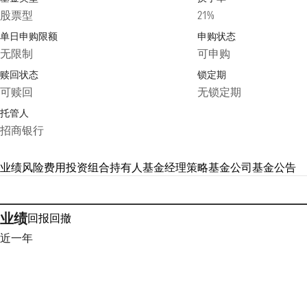
股票型
21%
单日申购限额
申购状态
无限制
可申购
赎回状态
锁定期
可赎回
无锁定期
托管人
招商银行
业绩
风险
费用
投资组合
持有人
基金经理
策略
基金公司
基金公告
业绩
回报
回撤
近一年