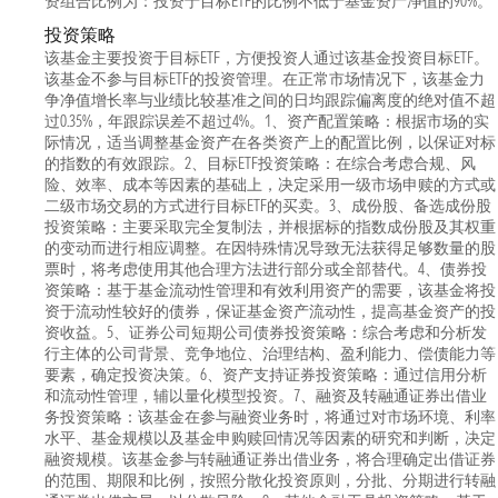
资组合比例为：投资于目标ETF的比例不低于基金资产净值的90%。
投资策略
该基金主要投资于目标ETF，方便投资人通过该基金投资目标ETF。
该基金不参与目标ETF的投资管理。在正常市场情况下，该基金力
争净值增长率与业绩比较基准之间的日均跟踪偏离度的绝对值不超
过0.35%，年跟踪误差不超过4%。1、资产配置策略：根据市场的实
际情况，适当调整基金资产在各类资产上的配置比例，以保证对标
的指数的有效跟踪。2、目标ETF投资策略：在综合考虑合规、风
险、效率、成本等因素的基础上，决定采用一级市场申赎的方式或
二级市场交易的方式进行目标ETF的买卖。3、成份股、备选成份股
投资策略：主要采取完全复制法，并根据标的指数成份股及其权重
的变动而进行相应调整。在因特殊情况导致无法获得足够数量的股
票时，将考虑使用其他合理方法进行部分或全部替代。4、债券投
资策略：基于基金流动性管理和有效利用资产的需要，该基金将投
资于流动性较好的债券，保证基金资产流动性，提高基金资产的投
资收益。5、证券公司短期公司债券投资策略：综合考虑和分析发
行主体的公司背景、竞争地位、治理结构、盈利能力、偿债能力等
要素，确定投资决策。6、资产支持证券投资策略：通过信用分析
和流动性管理，辅以量化模型投资。7、融资及转融通证券出借业
务投资策略：该基金在参与融资业务时，将通过对市场环境、利率
水平、基金规模以及基金申购赎回情况等因素的研究和判断，决定
融资规模。该基金参与转融通证券出借业务，将合理确定出借证券
的范围、期限和比例，按照分散化投资原则，分批、分期进行转融