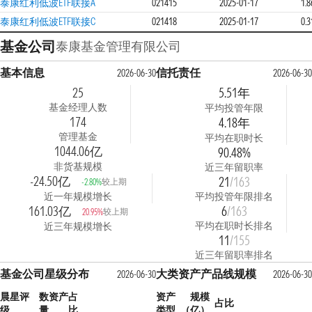
泰康红利低波ETF联接A
021415
2025-01-17
1.
泰康红利低波ETF联接C
021418
2025-01-17
0.
基金公司
泰康基金管理有限公司
基本信息
信托责任
2026-06-30
2026-06-30
25
5.51年
基金经理人数
平均投管年限
174
4.18年
管理基金
平均在职时长
1044.06亿
90.48%
非货基规模
近三年留职率
-24.50亿
21
/163
较上期
-2.80%
近一年规模增长
平均投管年限排名
161.03亿
6
/163
较上期
20.95%
平均在职时长排名
近三年规模增长
11
/155
近三年留职率排名
基金公司星级分布
大类资产产品线规模
2026-06-30
2026-06-30
晨星评
数
资产占
资产
规模
占比
级
量
比
类型
（亿）