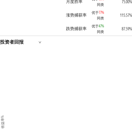
月度胜率
75.00%
同类
优于
77%
涨势捕获率
115.57%
同类
优于
47%
跌势捕获率
87.59%
同类
投资者回报
收益率%