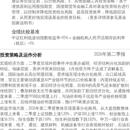
通证券出借交易，以分散风险。8、其他金融工具投资策略：基于
谨慎原则运用股指期货、国债期货等金融工具对基金投资组合进行
管理，以控制并降低投资组合风险、提高投资效率，降低跟踪误
差，从而更好地实现该基金的投资目标。 （更多详情请参见基金
招募说明书）
业绩比较基准
中证红利低波动指数收益率×95%＋金融机构人民币活期存款利率
（税后）×5%
2026年第二季报
投资策略及运作分析
宏观经济方面，二季度呈现外部事件冲击逐步减弱、经济结构分化加剧的
特征。地缘层面，美伊冲突来回拉锯，6月份双方终于达成了谅解备忘
录，国际油价从高位明显回落。需求端呈现冷热分化格局，出口延续高
增，背后主要驱动因素是AI产业链环节的出口价格暴涨；内需持续走弱，
消费和投资表现不佳，新旧经济分化明显。目前AI的高景气还未能扩散到
传统部门，叠加财政支出节奏偏慢，共同加剧了新旧经济分化。从通胀维
度来看，二季度PPI同比明显上行，与油价和电子信息等产业链价格明显
上涨有关，后续伴随油价明显回落，预计PPI将逐步筑顶。
权益市场方面，2026年第二季度整体呈现显著分化格局。从大盘指数整体
表现上来看，二季度上证指数上涨5.20%，沪深300上涨11.90%，创业板指上
涨36.35%，恒生指数下跌7.69%，恒生科技指数下跌3.82%。申万一级行业表
现来看，电子、通信、建筑材料、机械设备等行业表现相对较好，石油石