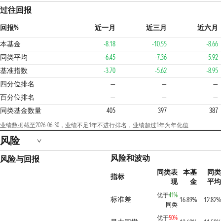
过往回报
回报%
近一月
近三月
近六月
本基金
-8.18
-10.55
-8.66
同类平均
-6.45
-7.36
-5.92
基准指数
-3.70
-5.62
-8.95
4
四分位排名
—
—
—
百分位排名
—
—
—
同类基金数量
405
397
387
业绩数据截至2026-06-30，业绩不足1年不进行排名，业绩超过1年为年化值
风险
风险和波动
风险与回报
同类表
本基
同类
指标
现
金
平均
优于
41%
标准差
16.89%
12.82%
同类
优于
50%