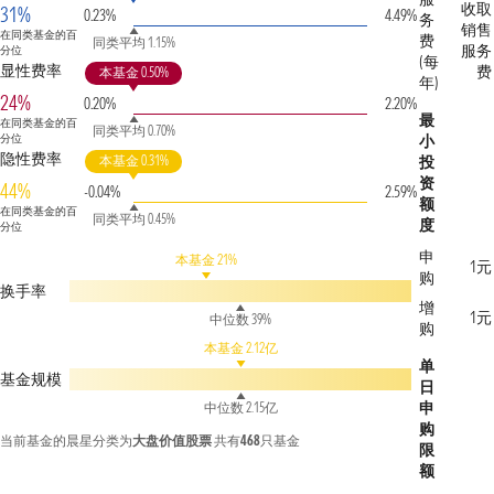
收取
31%
0.23%
4.49%
务
销售
在同类基金的百
费
同类平均 1.15%
服务
分位
(每
显性费率
费
本基金 0.50%
年)
24%
0.20%
2.20%
最
在同类基金的百
同类平均 0.70%
分位
小
隐性费率
本基金 0.31%
投
资
44%
-0.04%
2.59%
额
在同类基金的百
同类平均 0.45%
度
分位
申
本基金 21%
1元
购
换手率
增
1元
中位数 39%
购
本基金 2.12亿
单
基金规模
日
申
中位数 2.15亿
购
当前基金的晨星分类为
大盘价值股票
共有
468
只基金
限
额