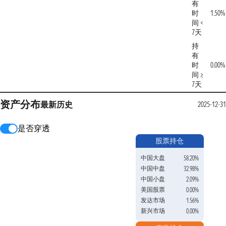
有
时
1.50%
间 <
7天
持
有
时
0.00%
间 ≥
7天
资产分布
最新
历史
2025-12-31
是否穿透
股票持仓
中国大盘
58.20%
中国中盘
32.98%
中国小盘
2.09%
美国股票
0.00%
发达市场
1.56%
新兴市场
0.00%