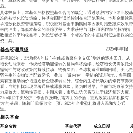
化、农林牧渔、钢铁、商贸零售、美容护理、食品饮料等行业表现相对落
后。
具体投资上，本基金严格按照基金合同的规定，通过紧密跟踪业绩比较基
准的被动化投资策略，将基金跟踪误差控制在合理范围内。本基金继续秉
承指数化投资管理策略，积极应对基金申购赎回等因素对指数跟踪效果带
来的冲击，降低本基金的跟踪误差，力求获得与目标ETF所跟踪的标的指
数相近的平均收益率，为投资者提供一个标准化的中证红利低波指数的投
资工具。
2025年年报
基金经理展望
展望2026年，宏观经济的核心主线或将聚焦名义GDP增速的逐步回升。从
增长动能来看，传统经济动能偏弱的格局料将延续，经济增长仍需依托外
需韧性与财政政策的持续拉动。物价层面，全球制造业周期回暖、美元走
弱催生的实物资产配置需求，叠加 “反内卷” 举措的渐进落地，多重因
素有望推动物价增速逐步企稳和弱回升。综合内生增长动力的修复节奏来
看，当前担忧出现显著通胀或滞胀风险，尚为时过早。当前市场政策支持
力度较大，流动性宽松，中期来看，市场走势仍将取决于经济复苏力度。
2025年底中央经济工作会议强调供需方面的矛盾，宏观政策延续“积极有
为”的基调，随着PPI降幅收窄，预计2026年企业盈利将进入温和复苏通
道。
相关基金
基金名称
基金代码
成立日期