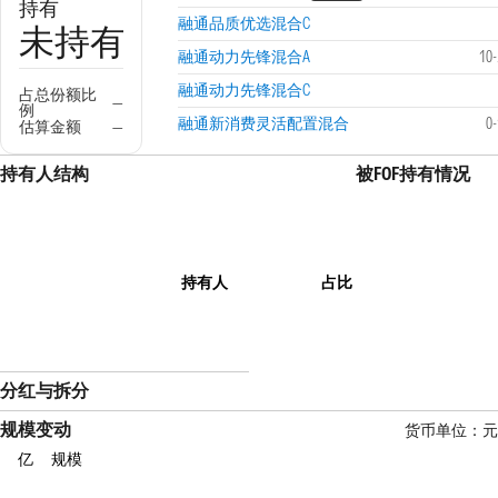
持有
融通品质优选混合C
未持有
融通动力先锋混合A
10
融通动力先锋混合C
占总份额比
—
例
融通新消费灵活配置混合
0
估算金额
—
持有人结构
被FOF持有情况
持有人
占比
分红与拆分
规模变动
货币单位：
亿
规模