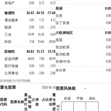
房地产
0.00
0.72
-0.72
美洲
0.0
敏感性
26.42
44.10
-17.68
北美
0.0
通信服务
5.85
1.72
4.13
拉丁美洲
0.0
能源
0.00
2.45
-2.45
大欧洲地区
0.0
工业
16.99
16.30
0.69
英国
0.0
科技
3.58
23.64
-20.06
发达欧洲
0.0
防御性
48.83
15.73
33.10
新兴欧洲
0.0
必选消费
48.83
7.84
40.99
非洲/中东
0.0
医疗保健
0.00
5.03
-5.03
未分类
0.0
公用事业
0.00
2.86
-2.86
基准指数为沪深300指数
重仓股票
2026-06-30
股票风格箱
晨
重
风
价值
平衡
成长
股票
星
占净
占比变
仓
股票名称
格
代码
行
值
动
季
箱
大盘
业
度