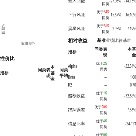
最大回撤
-27.06%
-14.15
同类
优于
64%
下行风险
15.57%
16.10
同类
优于
86%
回报%
晨星风险
2.93%
7.19
同类
相对收益
基准
业绩比较基准
标准差%
同类表
本
指标
现
性价比
优于
2%
Alpha
-32.34
本
同类
同类表
同类
指标
基
现
平均
Beta
1.0
—
金
R2
0.7
—
优于
1%
超额收益
-32.68
同类
优于
90%
跟踪误差
7.56
同类
优于
4%
信息比率
-247.2
同类
优于
0%