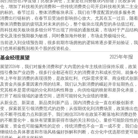
我们组合在2季度做了比较多调仓，主要是在消费板块内部做了比较多调
仓，增加了科技相关的消费和一些传统消费类公司开启科技相关第二主业
的标的。春节过后，整体消费板块承压，我们在1季度配置的很多服务类
消费出行链标的，在春节后受油价影响担心放大。尤其在五一过后，随着
整体消费数据的疲弱及对未来的担心，整个板块出现典型的杀估值过程。
而科技相关板块很多细分环节出现了持续的通胀线索，市场对于产品结构
变化及涨价预期极为敏感，同时叠加海外映射，市场走势极端分化。
当前进入到业绩预告期，很多前期市场拥抱的逻辑将逐步要开始验证，我
们也将积极甄别相关个股的投资机会。
2025年年报
基金经理展望
展望2026年，我们对服务消费和扩大内需的全年主线依旧保持乐观，政策
指引叠加产业趋势，很多行业都还有巨大的消费潜力和成长空间。就像今
年上半年新消费的表现强势，是政策红利、代际需求变革、商业模式创新
及资金共振多重因素作用的结果。我们认为新消费的崛起并非短期热点，
究其根本是需求端的分化和结构性释放，向供给端的映射和差异化承接，
打开了相应领域的渗透空间，进而可能转化为业绩的增量。
从新业态、新渠道、新品类到新产品，国内消费企业一直在积极创新求
变，探索甚至引领消费范式的趋势；从假期优化到消费场景，政策推出也
在不断寻找着力点和新抓手。我们相信2026年在政策不断落地和消费趋势
的不断显化中，板块有望重新获得市场的关注和信心。量价可能阶段性的
爆发，资金也可能偏离性的定价，传统消费也不会一直一成不变，我们会
继续结合具体赛道和市场风格偏好拆解和判断，在分化中优选那些更可能
活得长、长得大的标的。