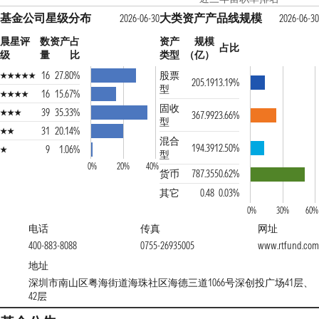
基金公司星级分布
大类资产产品线规模
2026-06-30
2026-06-3
晨星评
数
资产占
资产
规模
占比
级
量
比
类型
（亿）
16
27.80%
股票
205.19
13.19%
型
16
15.67%
固收
39
35.33%
367.99
23.66%
型
31
20.14%
混合
194.39
12.50%
9
1.06%
型
0%
20%
40%
货币
787.35
50.62%
其它
0.48
0.03%
0%
30%
60%
电话
传真
网址
400-883-8088
0755-26935005
www.rtfund.co
地址
深圳市南山区粤海街道海珠社区海德三道1066号深创投广场41层、
42层