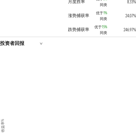
月度胜率
8.33
同类
优于
1%
涨势捕获率
24.07
同类
优于
15%
跌势捕获率
246.97
同类
投资者回报
收益率%