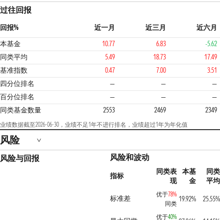
过往回报
回报%
近一月
近三月
近六月
本基金
10.77
6.83
-5.62
同类平均
5.49
18.73
17.49
基准指数
0.47
7.00
3.51
4
四分位排名
—
—
—
百分位排名
—
—
—
同类基金数量
2553
2469
2349
业绩数据截至2026-06-30，业绩不足1年不进行排名，业绩超过1年为年化值
风险
风险和波动
风险与回报
同类表
本基
同
指标
现
金
平
优于
78%
标准差
19.92%
25.55
同类
优于
40%