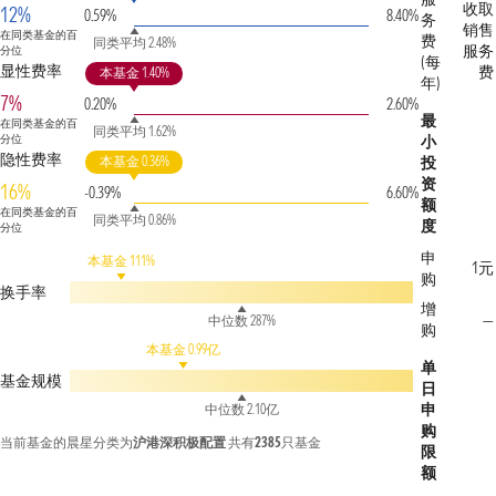
收取
12%
0.59%
8.40%
务
销售
在同类基金的百
费
同类平均 2.48%
服务
分位
(每
显性费率
费
本基金 1.40%
年)
7%
0.20%
2.60%
最
在同类基金的百
同类平均 1.62%
分位
小
隐性费率
本基金 0.36%
投
资
16%
-0.39%
6.60%
额
在同类基金的百
同类平均 0.86%
度
分位
申
本基金 111%
1元
购
换手率
增
—
中位数 287%
购
本基金 0.99亿
单
基金规模
日
申
中位数 2.10亿
购
当前基金的晨星分类为
沪港深积极配置
共有
2385
只基金
限
额