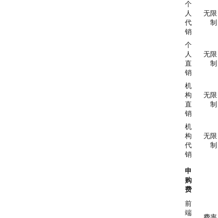
个
人
无限
代
制
销
个
人
无限
直
制
销
机
构
无限
直
制
销
机
构
无限
代
制
销
申
购
费
前
端
费率