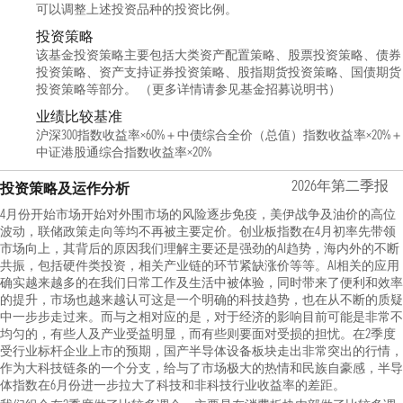
可以调整上述投资品种的投资比例。
投资策略
该基金投资策略主要包括大类资产配置策略、股票投资策略、债券
投资策略、资产支持证券投资策略、股指期货投资策略、国债期货
投资策略等部分。 （更多详情请参见基金招募说明书）
业绩比较基准
沪深300指数收益率×60%＋中债综合全价（总值）指数收益率×20%＋
中证港股通综合指数收益率×20%
2026年第二季报
投资策略及运作分析
4月份开始市场开始对外围市场的风险逐步免疫，美伊战争及油价的高位
波动，联储政策走向等均不再被主要定价。创业板指数在4月初率先带领
市场向上，其背后的原因我们理解主要还是强劲的AI趋势，海内外的不断
共振，包括硬件类投资，相关产业链的环节紧缺涨价等等。AI相关的应用
确实越来越多的在我们日常工作及生活中被体验，同时带来了便利和效率
的提升，市场也越来越认可这是一个明确的科技趋势，也在从不断的质疑
中一步步走过来。而与之相对应的是，对于经济的影响目前可能是非常不
均匀的，有些人及产业受益明显，而有些则要面对受损的担忧。在2季度
受行业标杆企业上市的预期，国产半导体设备板块走出非常突出的行情，
作为大科技链条的一个分支，给与了市场极大的热情和民族自豪感，半导
体指数在6月份进一步拉大了科技和非科技行业收益率的差距。