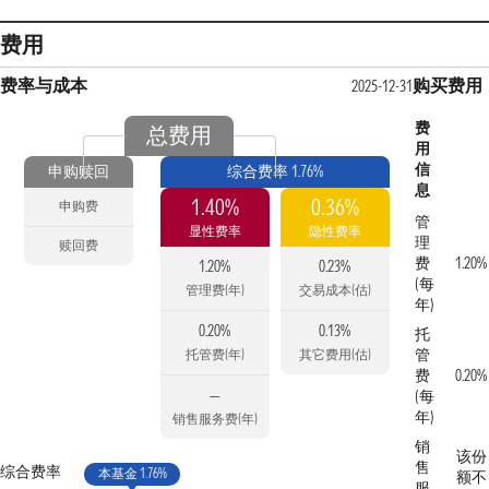
费用
费率与成本
购买费用
2025-12-31
费
总费用
用
信
申购赎回
综合费率 1.76%
息
1.40%
0.36%
申购费
管
显性费率
隐性费率
理
赎回费
费
1.20%
1.20%
0.23%
(每
管理费(年)
交易成本(估)
年)
0.20%
0.13%
托
管
托管费(年)
其它费用(估)
费
0.20%
—
(每
年)
销售服务费(年)
销
该份
售
综合费率
本基金 1.76%
额不
服