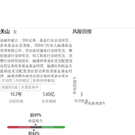
关山
风险回报
女
金融学硕士，18年证券、基金行业从业经历，
具有基金从业资格。2006年3月加入融通基金
管理有限公司，历任纺织服装行业研究员、餐
饮旅游行业研究员、轻工制造行业研究员、消
费行业研究组组长、融通跨界成长灵活配置混
合型证券投资基金基金经理、融通红利机会主
题精选灵活配置混合型证券投资基金基金经
理、融通消费升级混合型证券投资基金基金经
年化回报 %
主动型
任职稳定
机构持有极低
理、融通互联网传媒灵活配置混合型证券投资
基金基金经理、融通新区域新经济灵活配置混
持股ROE高
月度胜率中
合型证券投资基金基金经理，现任研究部副总
10.2年
5.60亿
3
监、融通新消费灵活配置混合型证券投资基金
管理数量
任职经验
在管规模
基金经理、融通动力先锋混合型证券投资基金
年化标准差%
基金经理、融通消费升级混合型证券投资基金
基金经理、融通蓝筹成长证券投资基金基金经
前49%
理。
收益能力
前46%