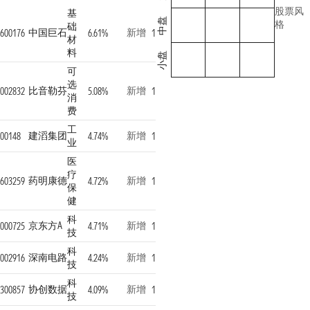
股票风
基
中盘
格
础
中国巨石
新增
600176
6.61%
1
材
料
小盘
可
选
比音勒芬
新增
002832
5.08%
1
消
费
工
建滔集团
新增
00148
4.74%
1
业
医
疗
药明康德
新增
603259
4.72%
1
保
健
科
京东方A
新增
000725
4.71%
1
技
科
深南电路
新增
002916
4.24%
1
技
科
协创数据
新增
300857
4.09%
1
技