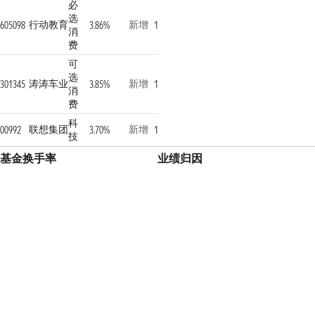
必
选
行动教育
新增
605098
3.86%
1
消
费
可
选
涛涛车业
新增
301345
3.85%
1
消
费
科
联想集团
新增
00992
3.70%
1
技
基金换手率
业绩归因