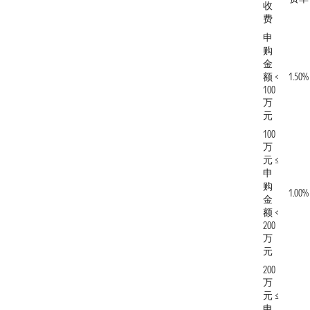
收
费
申
购
金
额 <
1.50%
100
万
元
100
万
元 ≤
申
购
1.00%
金
额 <
200
万
元
200
万
元 ≤
申