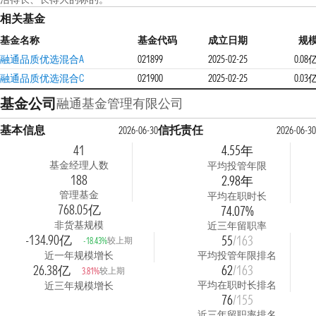
相关基金
基金名称
基金代码
成立日期
规
融通品质优选混合A
021899
2025-02-25
0.08
融通品质优选混合C
021900
2025-02-25
0.03
基金公司
融通基金管理有限公司
基本信息
信托责任
2026-06-30
2026-06-3
41
4.55年
基金经理人数
平均投管年限
188
2.98年
管理基金
平均在职时长
768.05亿
74.07%
非货基规模
近三年留职率
-134.90亿
55
/163
较上期
-18.43%
近一年规模增长
平均投管年限排名
26.38亿
62
/163
较上期
3.81%
平均在职时长排名
近三年规模增长
76
/155
近三年留职率排名