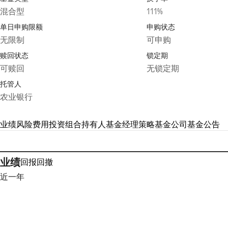
混合型
111%
单日申购限额
申购状态
无限制
可申购
赎回状态
锁定期
可赎回
无锁定期
托管人
农业银行
业绩
风险
费用
投资组合
持有人
基金经理
策略
基金公司
基金公告
业绩
回报
回撤
近一年