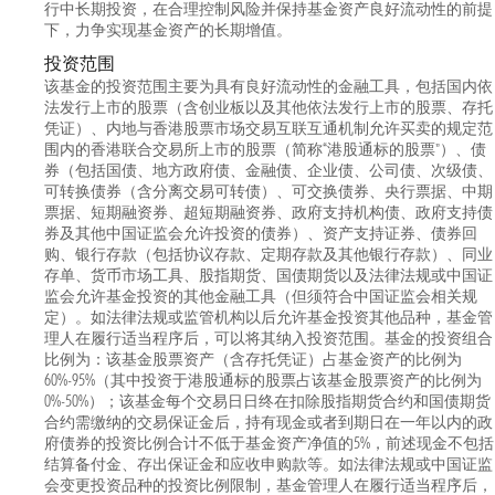
行中长期投资，在合理控制风险并保持基金资产良好流动性的前提
下，力争实现基金资产的长期增值。
投资范围
该基金的投资范围主要为具有良好流动性的金融工具，包括国内依
法发行上市的股票（含创业板以及其他依法发行上市的股票、存托
凭证）、内地与香港股票市场交易互联互通机制允许买卖的规定范
围内的香港联合交易所上市的股票（简称“港股通标的股票”）、债
券（包括国债、地方政府债、金融债、企业债、公司债、次级债、
可转换债券（含分离交易可转债）、可交换债券、央行票据、中期
票据、短期融资券、超短期融资券、政府支持机构债、政府支持债
券及其他中国证监会允许投资的债券）、资产支持证券、债券回
购、银行存款（包括协议存款、定期存款及其他银行存款）、同业
存单、货币市场工具、股指期货、国债期货以及法律法规或中国证
监会允许基金投资的其他金融工具（但须符合中国证监会相关规
定）。如法律法规或监管机构以后允许基金投资其他品种，基金管
理人在履行适当程序后，可以将其纳入投资范围。基金的投资组合
比例为：该基金股票资产（含存托凭证）占基金资产的比例为
60%-95%（其中投资于港股通标的股票占该基金股票资产的比例为
0%-50%）；该基金每个交易日日终在扣除股指期货合约和国债期货
合约需缴纳的交易保证金后，持有现金或者到期日在一年以内的政
府债券的投资比例合计不低于基金资产净值的5%，前述现金不包括
结算备付金、存出保证金和应收申购款等。如法律法规或中国证监
会变更投资品种的投资比例限制，基金管理人在履行适当程序后，