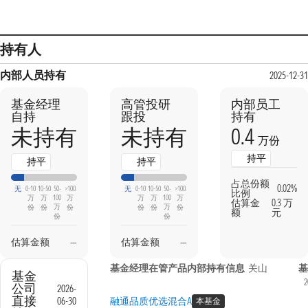
持有人
内部人员持有
2025-12-3
基金经理
高管投研
内部员工
自持
跟投
持有
0.4
未持有
未持有
万份
持平
持平
持平
占总份额
0.02%
无
0-10
10-50
50-
>100
无
0-10
10-50
50-
>100
比例
万
万
100
万
万
万
100
万
估算金
0.3 万
万
万
份
份
份
份
份
份
额
元
份
份
估算金额
—
估算金额
—
基金经理在管产品内部持有信息
关山
基金
2
公司
2026-
直接
06-30
融通品质优选混合A
本基金