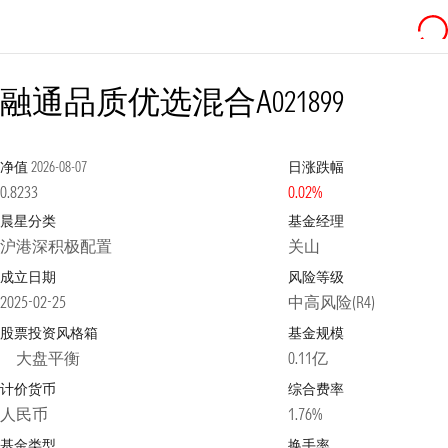
融通品质优选混合A
021899
净值
2026-08-07
日涨跌幅
0.8233
0.02%
晨星分类
基金经理
沪港深积极配置
关山
成立日期
风险等级
2025-02-25
中高风险(R4)
股票投资风格箱
基金规模
大盘平衡
0.11亿
计价货币
综合费率
人民币
1.76%
基金类型
换手率