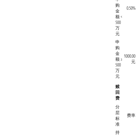
购
0.50%
金
额 <
500
万
元
申
购
金
1000.00
额 ≥
元
500
万
元
赎
回
费
分
层
费率
标
准
持