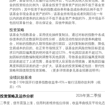
品种，基金管理人在履行适当程序后，可以将其纳入投资范围。基
金的投资组合比例为：该基金投资于债券资产的比例不低于基金资
产的80%；其中投资于标的指数成份券和备选成份券的比例不低于
该基金非现金基金资产的80%；该基金持有现金或者到期日在一年
以内的政府债券的比例合计不低于基金资产净值的5%，其中现金不
包括结算备付金、存出保证金、应收申购款等。
投资策略
该基金为指数基金，采用优化抽样复制法。通过对标的指数中各成
份债券的历史数据和流动性分析，选取流动性较好的债券构建组
合，对标的指数的久期等指标进行跟踪，达到复制标的指数、降低
交易成本的目的。在正常市场情况下，该基金的风险控制目标是追
求日均跟踪偏离度的绝对值不超过0.25%，年化跟踪误差不超过3%。
如因标的指数编制规则调整等其他原因，导致基金跟踪偏离度和跟
踪误差超过了上述范围，基金管理人应采取合理措施，避免跟踪偏
离度和跟踪误差的进一步扩大。该基金的投资策略还包括：替代性
策略和国债期货投资策略。 （更多详情请参见基金招募说明书）
业绩比较基准
中债-7-10年国开行债券指数收益率×95%＋银行活期存款利率（税
后）×5%
2026年第二季报
投资策略及运作分析
二季度，债市震荡上涨，信用利差维持低位徘徊，收益率曲线呈平坦化态