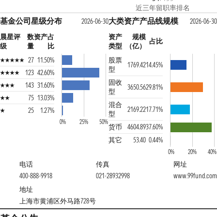
近三年留职率排名
基金公司星级分布
大类资产产品线规模
2026-06-30
2026-06-30
晨星评
数
资产占
资产
规模
占比
级
量
比
类型
（亿）
27
11.50%
股票
1769.42
14.45%
型
123
42.60%
固收
143
31.60%
3650.56
29.81%
型
75
13.03%
混合
2169.22
17.71%
25
1.27%
型
0%
25%
50%
货币
4604.89
37.60%
其它
53.40
0.44%
0%
20%
40%
电话
传真
网址
400-888-9918
021-28932998
www.99fund.com
地址
上海市黄浦区外马路728号