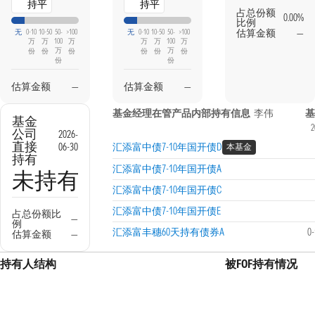
持平
持平
占总份额
0.00%
比例
估算金额
—
无
0-10
10-50
50-
>100
无
0-10
10-50
50-
>100
万
万
100
万
万
万
100
万
万
万
份
份
份
份
份
份
份
份
估算金额
—
估算金额
—
基金经理在管产品内部持有信息
李伟
基
基金
2
公司
2026-
直接
06-30
汇添富中债7-10年国开债D
本基金
持有
汇添富中债7-10年国开债A
未持有
汇添富中债7-10年国开债C
汇添富中债7-10年国开债E
占总份额比
—
例
汇添富丰穗60天持有债券A
0
估算金额
—
持有人结构
被FOF持有情况