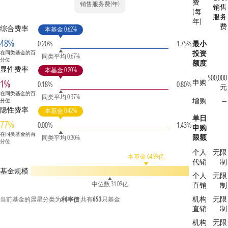
费
销售服务费(年)
销售
(每
服务
年)
费
综合费率
本基金 0.62%
48%
0.20%
1.75%
最小
投资
在同类基金的百
同类平均 0.67%
分位
额度
显性费率
本基金 0.20%
500,000
申购
1%
0.18%
0.80%
元
在同类基金的百
同类平均 0.37%
增购
—
分位
隐性费率
本基金 0.42%
单日
77%
0.00%
1.43%
申购
在同类基金的百
限额
同类平均 0.30%
分位
个人
无限
本基金 64.99亿
代销
制
基金规模
个人
无限
中位数 31.09亿
直销
制
机构
无限
当前基金的晨星分类为
利率债
共有
653
只基金
直销
制
机构
无限