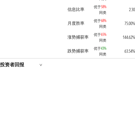
优于
58%
信息比率
2.30
同类
优于
68%
月度胜率
75.00%
同类
优于
65%
涨势捕获率
144.62%
同类
优于
43%
跌势捕获率
63.54%
同类
投资者回报