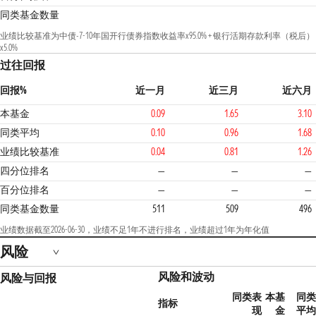
同类基金数量
业绩比较基准为中债-7-10年国开行债券指数收益率x95.0% + 银行活期存款利率（税后）
x5.0%
过往回报
回报%
近一月
近三月
近六月
本基金
0.09
1.65
3.10
同类平均
0.10
0.96
1.68
业绩比较基准
0.04
0.81
1.26
1
四分位排名
—
—
—
百分位排名
—
—
—
同类基金数量
511
509
496
业绩数据截至2026-06-30，业绩不足1年不进行排名，业绩超过1年为年化值
风险
风险和波动
风险与回报
同类表
本基
同类
指标
现
金
平均