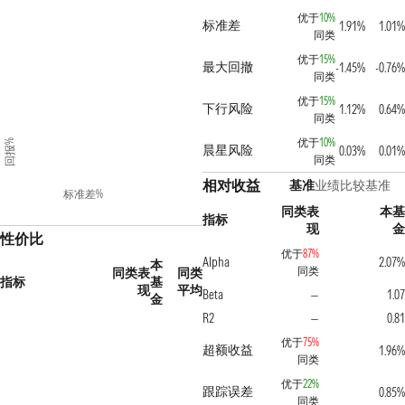
优于
10%
标准差
1.91%
1.01%
同类
优于
15%
最大回撤
-1.45%
-0.76%
同类
优于
15%
下行风险
1.12%
0.64%
同类
优于
10%
回报%
晨星风险
0.03%
0.01%
同类
相对收益
基准
业绩比较基准
标准差%
同类表
本基
指标
现
金
性价比
优于
87%
Alpha
2.07%
本
同类
同类表
同类
指标
基
现
平均
Beta
1.07
—
金
R2
0.81
—
优于
75%
超额收益
1.96%
同类
优于
22%
跟踪误差
0.85%
同类