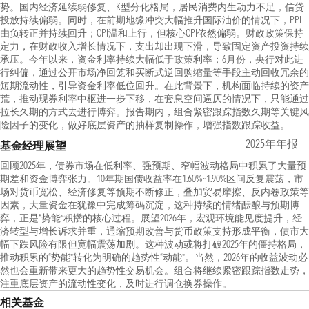
势。国内经济延续弱修复、K型分化格局，居民消费内生动力不足，信贷
投放持续偏弱。同时，在前期地缘冲突大幅推升国际油价的情况下，PPI
由负转正并持续回升；CPI温和上行，但核心CPI依然偏弱。财政政策保持
定力，在财政收入增长情况下，支出却出现下滑，导致固定资产投资持续
承压。今年以来，资金利率持续大幅低于政策利率；6月份，央行对此进
行纠偏，通过公开市场净回笼和买断式逆回购缩量等手段主动回收冗余的
短期流动性，引导资金利率低位回升。在此背景下，机构面临持续的资产
荒，推动现券利率中枢进一步下移，在套息空间逼仄的情况下，只能通过
拉长久期的方式去进行博弈。报告期内，组合紧密跟踪指数久期等关键风
险因子的变化，做好底层资产的抽样复制操作，增强指数跟踪收益。
2025年年报
基金经理展望
回顾2025年，债券市场在低利率、强预期、窄幅波动格局中积累了大量预
期差和资金博弈张力。10年期国债收益率在1.60%~1.90%区间反复震荡，市
场对货币宽松、经济修复等预期不断修正，叠加贸易摩擦、反内卷政策等
因素，大量资金在犹豫中完成筹码沉淀，这种持续的情绪酝酿与预期博
弈，正是“势能”积攒的核心过程。展望2026年，宏观环境能见度提升，经
济转型与增长诉求并重，通缩预期改善与货币政策支持形成平衡，债市大
幅下跌风险有限但宽幅震荡加剧。这种波动或将打破2025年的僵持格局，
推动积累的“势能”转化为明确的趋势性“动能”。当然，2026年的收益波动必
然也会重新带来更大的趋势性交易机会。组合将继续紧密跟踪指数走势，
注重底层资产的流动性变化，及时进行调仓换券操作。
相关基金