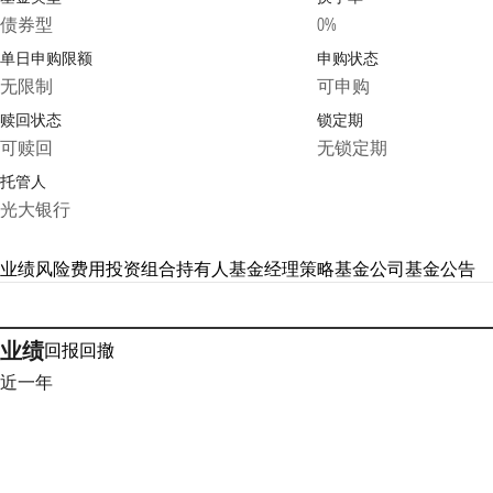
债券型
0%
单日申购限额
申购状态
无限制
可申购
赎回状态
锁定期
可赎回
无锁定期
托管人
光大银行
业绩
风险
费用
投资组合
持有人
基金经理
策略
基金公司
基金公告
业绩
回报
回撤
近一年