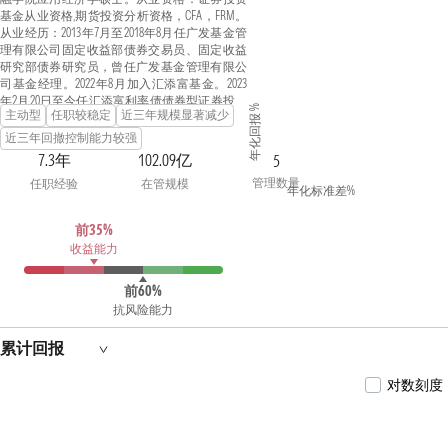
基金从业资格,期货投资分析资格，CFA，FRM。
从业经历：2013年7月至2018年8月任广发基金管
理有限公司固定收益部债券交易员、固定收益
研究部债券研究员，曾任广发基金管理有限公
司基金经理。2022年8月加入汇添富基金。2023
年2月20日至今任汇添富利率债债券型证券投资
年化回报 %
主动型
任职较稳定
近三年规模显著减少
基金的基金经理。2023年2月20日至今任汇添富
鑫盛定期开放债券型发起式证券投资基金的基
近三年回撤控制能力较强
金经理。2023年2月20日至今任汇添富鑫悦纯债
7.3年
102.09亿
5
债券型证券投资基金的基金经理。2023年3月2日
管理数量
任职经验
在管规模
至今任汇添富中债1-3年国开行债券指数证券投
年化标准差%
资基金的基金经理。2023年6月14日至今任汇添
富中债7-10年国开行债券指数证券投资基金的基
前35%
金经理。2023年6月20日至今任汇添富鑫荣纯债
收益能力
债券型证券投资基金的基金经理。
前60%
抗风险能力
累计回报
对数刻度