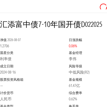
汇添富中债7-10年国开债D
022025
净值
2026-08-07
日涨跌幅
1.2706
0.06%
晨星分类
基金经理
利率债
李伟
成立日期
风险等级
2024-08-16
中低风险(R2)
股票投资风格箱
基金规模
—
61.47亿
计价货币
综合费率
人民币
0.62%
基金类型
换手率