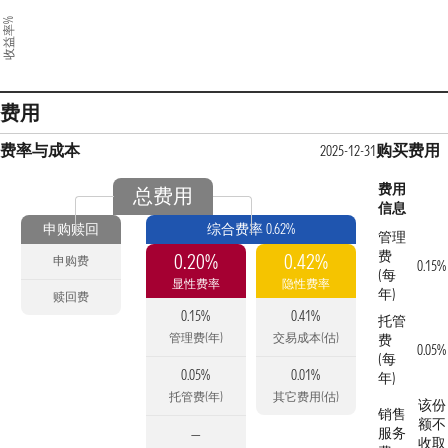
收益率%
费用
费率与成本
购买费用
2025-12-31
费用
总费用
信息
申购赎回
综合费率 0.62%
管理
费
0.20%
0.42%
申购费
0.15%
(每
显性费率
隐性费率
年)
赎回费
0.15%
0.41%
托管
管理费(年)
交易成本(估)
费
0.05%
(每
0.05%
0.01%
年)
托管费(年)
其它费用(估)
该份
销售
额不
服务
—
收取