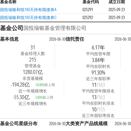
基金名称
基金代码
成立日期
国投瑞银和悦180天持有期债券A
025291
2025-09-23
国投瑞银和悦180天持有期债券C
025292
2025-09-23
基金公司
国投瑞银基金管理有限公司
基本信息
信托责任
2026-06-30
2026-06-30
31
6.17年
基金经理人数
平均投管年限
215
3.84年
管理基金
平均在职时长
1280.07亿
91.30%
非货基规模
近三年留职率
-194.28亿
11
/163
较上期
-14.00%
近一年规模增长
平均投管年限排名
-55.30亿
13
/163
较上期
-3.85%
平均在职时长排名
近三年规模增长
10
/155
近三年留职率排名
基金公司星级分布
大类资产产品线规模
2026-06-30
2026-06-30