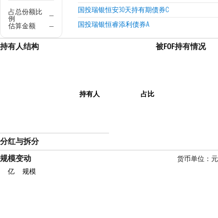
国投瑞银恒安30天持有期债券C
占总份额比
—
例
国投瑞银恒睿添利债券A
估算金额
—
持有人结构
被FOF持有情况
持有人
占比
分红与拆分
规模变动
货币单位：元
亿
规模