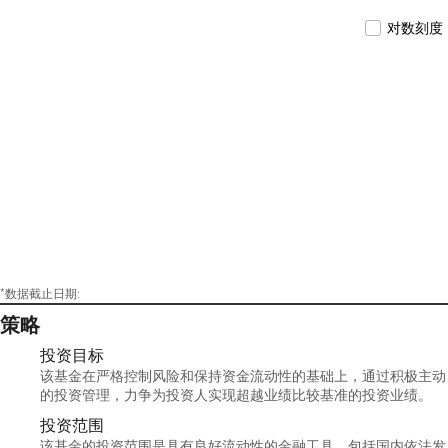
300指数分级证券投资基金基金经理，于2013年
对数刻度
10月26日至2023年7月14日期间担任国投瑞银沪深
300金融地产交易型开放式指数证券投资基金
（LOF)基金经理，于2021年10月15日至2024年1月
10日期间兼任国投瑞银安睿混合型证券投资基
金基金经理，于2022年12月5日至2024年6月3日期
间兼任国投瑞银专精特新量化选股混合型证券
投资基金基金经理。
*数据截止日期:
策略
投资目标
该基金在严格控制风险和保持资金流动性的基础上，通过积极主动
的投资管理，力争为投资人实现超越业绩比较基准的投资业绩。
投资范围
该基金的投资范围是具有良好流动性的金融工具，包括国内依法发