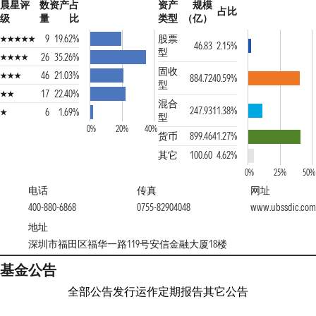
晨星评
数
资产占
资产
规模
占比
级
量
比
类型
（亿）
9
19.62%
股票
46.83
2.15%
型
26
35.26%
固收
46
21.03%
884.72
40.59%
型
17
22.40%
混合
247.93
11.38%
6
1.69%
型
0%
20%
40%
货币
899.46
41.27%
其它
100.60
4.62%
0%
25%
50%
电话
传真
网址
400-880-6868
0755-82904048
www.ubssdic.com
地址
深圳市福田区福华一路119号安信金融大厦18楼
基金公告
全部公告
发行运作
定期报告
其它公告