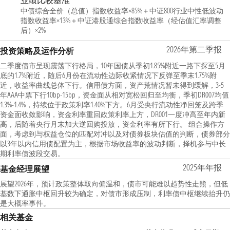
业绩比较基准
中债综合全价（总值）指数收益率×85%＋中证800行业中性低波动
指数收益率×13%＋中证港股通综合指数收益率（经估值汇率调整
后）×2%
2026年第二季报
投资策略及运作分析
二季度债市呈现震荡下行格局，10年国债从季初1.85%附近一路下探至5月
底的1.7%附近，随后6月份在流动性边际收紧情况下反弹至季末1.75%附
近，收益率曲线总体下行。信用债方面，资产荒情况暂未得到缓解，3-5
年AAA中票下行10bp-15bp，资金面从相对宽松回归至均衡，季初DR007均值
1.3%-1.4%，持续位于政策利率1.40%下方。6月受央行流动性净回笼及跨季
资金面收敛影响，资金利率重回政策利率上方，DR001一度冲高至年内新
高，后随着央行月末加大逆回购投放，资金利率有所下行。 组合操作方
面，考虑到与权益仓位的匹配对冲以及对债券板块估值的判断，债券部分
以3年以内信用债配置为主，根据市场收益率的波动判断，择机参与中长
期利率债波段交易。
2025年年报
基金经理展望
展望2026年，预计政策整体取向偏温和，债市可能难以趋势性走熊，但低
基数下通胀中枢回升较为确定，对债市形成压制，利率债中枢继续抬升仍
是大概率事件。
相关基金