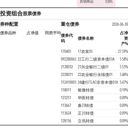
其他商品
0.00%
投资组合
股票
债券
券种配置
重仓债券
2026-06-30
债券品种
占净值
同类平均
占净
债券代
债券名称
资
码
产%
170405
17农发05
27.59%
092280065
22工行二级资本债03A
5.58%
2128032
21兴业银行二级01
5.53%
2228011
22农业银行永续债01
5.48%
312410003
24建行TLAC非资本债01A
5.47%
118011
银微转债
0.19%
123251
华医转债
0.09%
113667
春23转债
0.09%
113624
正川转债
0.09%
128136
立讯转债
0.09%