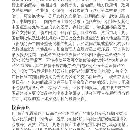
行上市的债券（包括国债、央行票据、金融债、地方政府债、政府
支持机构债、企业债、公司债、可转换债券（含可分离交易可转
债）、可交换债券、公开发行的次级债、短期融资券、超短期融资
券、中期票据）、国内依法上市的股票（包括主板、创业板及其他
中国证监会允许基金投资的股票、存托凭证）、港股通标的股票、
资产支持证券、债券回购、银行存款、同业存单、货币市场工具、
国债期货以及法律法规或中国证监会允许基金投资的其他金融工具
（但须符合中国证监会的相关规定）。如法律法规或监管机构以后
允许基金投资其他品种，基金管理人在履行适当程序后，可以将其
纳入投资范围。该基金投资于债券资产的比例不低于基金资产的
80%；投资于股票、可转换债券及可交换债券的比例合计为基金资
产的5%-20%，其中投资于境内股票资产的比例不低于基金资产的
5%，投资于港股通标的股票的比例不超过股票资产的50%；每个交
易日日终在扣除国债期货合约需缴纳的交易保证金后，现金或者到
期日在一年以内的政府债券不低于基金资产净值的5%，其中，现金
不包括结算备付金、存出保证金、应收申购款等。如法律法规或中
国证监会变更投资品种的投资比例限制，基金管理人在履行适当程
序后，可以调整上述投资品种的投资比例。
投资策略
1、资产配置策略：该基金根据各类资产的市场趋势和预期收益风
险的比较判别，对债券、股票（包括A股、存托凭证和港股通标的
股票等）及货币市场工具等各资产类别的配置比例进行动态调整，