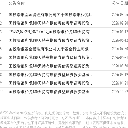
公告名称
公告日期
1
国投瑞银基金管理有限公司关于国投瑞银和悦180天持有期债券型证券投资基金基金经理变更公告
2026-08-06
2
国投瑞银和悦180天持有期债券债券型证券投资基金2026年第二季度报告
2026-07-20
3
025292_025291_2026-06-12_国投瑞银和悦180天持有期债券型证券投资基金（国投瑞银和悦180天持有期债券C）基金产品资料概要
2026-06-12
4
国投瑞银和悦180天持有期债券债券型证券投资基金招募说明书更新
2026-06-12
5
国投瑞银基金管理有限公司关于基金行业高级管理人员变更的公告
2026-04-30
6
国投瑞银和悦180天持有期债券债券型证券投资基金2026年第一季度报告
2026-04-21
7
国投瑞银和悦180天持有期债券债券型证券投资基金2025年年度报告
2026-03-30
8
国投瑞银和悦180天持有期债券型证券投资基金开放日常赎回、转换转出业务的公告
2026-03-19
9
国投瑞银和悦180天持有期债券债券型证券投资基金2025年第四季度报告
2026-01-21
10
国投瑞银和悦180天持有期债券型证券投资基金开放日常申购、转换转入、定期定额投资业务公告
2025-10-22
©2026 Morningstar保留所有权。此处提供的信息、数据、分析和观点不构成投资建议；
截至生成日期，仅供参考；可随时更改，恕不另行通知。本内容并非买卖任何特定证
券或基金的要约，也不保证其正确性、完整性或准确性。过往表现不保证未来结果。
Morningstar名称和标识是Morningstar, Inc.的注册商标。此处的内容包含Morningstar的专