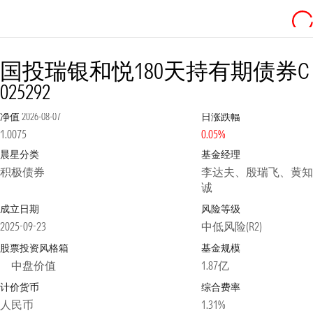
国投瑞银和悦180天持有期债券C
025292
净值
2026-08-07
日涨跌幅
1.0075
0.05%
晨星分类
基金经理
积极债券
李达夫、殷瑞飞、黄知
诚
成立日期
风险等级
2025-09-23
中低风险(R2)
股票投资风格箱
基金规模
中盘价值
1.87亿
计价货币
综合费率
人民币
1.31%