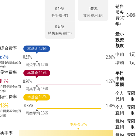
销售
0.15%
0.03%
服务
0.40%
托管费(年)
其它费用(估)
费(每
年)
0.40%
销售服务费(年)
最小
投资
额度
综合费率
本基金 1.31%
申购
1元
62%
0.35%
2.36%
增购
1元
在同类基金的百
同类平均 1.21%
分位
显性费率
单日
本基金 1.15%
申购
83%
0.20%
1.55%
限额
在同类基金的百
同类平均 0.85%
分位
个人
无限
隐性费率
本基金 0.16%
代销
制
18%
-0.37%
1.50%
个人
无限
在同类基金的百
直销
制
同类平均 0.36%
分位
机构
无限
本基金 54%
直销
制
换手率
机构
无限