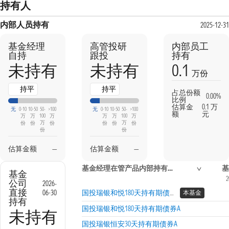
持有人
内部人员持有
2025-12-31
基金经理
高管投研
内部员工
自持
跟投
持有
0.1
未持有
未持有
万份
持平
持平
占总份额
0.00%
比例
估算金
0.1 万
无
0-10
10-50
50-
>100
无
0-10
10-50
50-
>100
额
元
万
万
100
万
万
万
100
万
万
万
份
份
份
份
份
份
份
份
估算金额
—
估算金额
—
基金经理在管产品内部持有信息
基
基金
2
公司
2026-
直接
06-30
国投瑞银和悦180天持有期债券C
本基金
持有
国投瑞银和悦180天持有期债券A
未持有
国投瑞银恒安30天持有期债券A