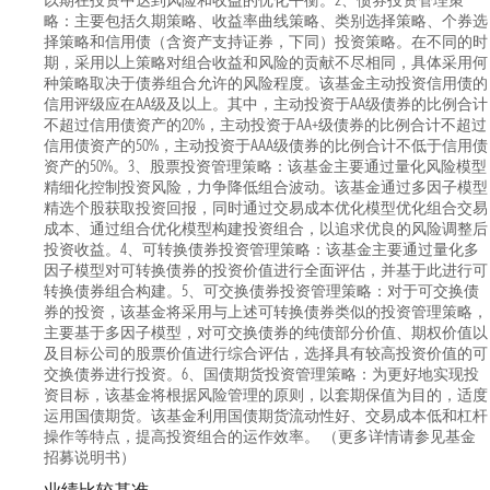
以期在投资中达到风险和收益的优化平衡。2、债券投资管理策
略：主要包括久期策略、收益率曲线策略、类别选择策略、个券选
择策略和信用债（含资产支持证券，下同）投资策略。在不同的时
期，采用以上策略对组合收益和风险的贡献不尽相同，具体采用何
种策略取决于债券组合允许的风险程度。该基金主动投资信用债的
信用评级应在AA级及以上。其中，主动投资于AA级债券的比例合计
不超过信用债资产的20%，主动投资于AA+级债券的比例合计不超过
信用债资产的50%，主动投资于AAA级债券的比例合计不低于信用债
资产的50%。3、股票投资管理策略：该基金主要通过量化风险模型
精细化控制投资风险，力争降低组合波动。该基金通过多因子模型
精选个股获取投资回报，同时通过交易成本优化模型优化组合交易
成本、通过组合优化模型构建投资组合，以追求优良的风险调整后
投资收益。4、可转换债券投资管理策略：该基金主要通过量化多
因子模型对可转换债券的投资价值进行全面评估，并基于此进行可
转换债券组合构建。5、可交换债券投资管理策略：对于可交换债
券的投资，该基金将采用与上述可转换债券类似的投资管理策略，
主要基于多因子模型，对可交换债券的纯债部分价值、期权价值以
及目标公司的股票价值进行综合评估，选择具有较高投资价值的可
交换债券进行投资。6、国债期货投资管理策略：为更好地实现投
资目标，该基金将根据风险管理的原则，以套期保值为目的，适度
运用国债期货。该基金利用国债期货流动性好、交易成本低和杠杆
操作等特点，提高投资组合的运作效率。 （更多详情请参见基金
招募说明书）