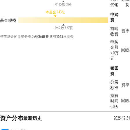
代销
制
中位数 37%
本基金 2.43亿
申购
费
基金规模
中位数 3.82亿
前端
费率
收费
当前基金的晨星分类为
积极债券
共有
1513
只基金
申购
金额
0.00%
< 0万
元
赎回
费
分层
费率
标准
持有
时间
0.00%
< 0天
资产分布
最新
历史
2025-12-31