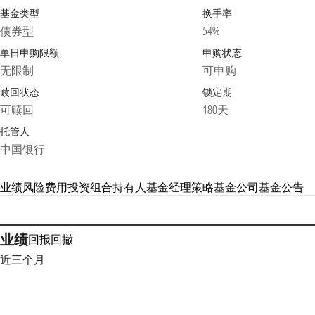
基金类型
换手率
债券型
54%
单日申购限额
申购状态
无限制
可申购
赎回状态
锁定期
可赎回
180天
托管人
中国银行
业绩
风险
费用
投资组合
持有人
基金经理
策略
基金公司
基金公告
业绩
回报
回撤
近三个月