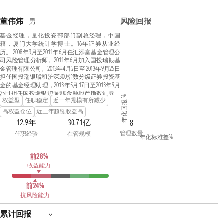
董伟炜
风险回报
男
基金经理，量化投资部部门副总经理，中国
籍，厦门大学统计学博士。16年证券从业经
历。 2008年3月至2011年6月任汇添富基金管理公
司风险管理分析师。2011年6月加入国投瑞银基
金管理有限公司。2013年4月2日至2013年9月25日
担任国投瑞银瑞和沪深300指数分级证券投资基
金的基金经理助理，2013年5月17日至2013年9月
25日担任国投瑞银沪深300金融地产指数证券投
年化回报 %
权益型
任职稳定
近一年规模有所减少
资基金（LOF)的基金经理助理。2014年7月24日起
担任国投瑞银中证上游资源产业指数证券投资
高权益仓位
近三年超额收益高
基金（LOF）基金经理，2018年8月1日起兼任国
12.9年
30.71亿
8
投瑞银中证500指数量化增强型证券投资基金基
管理数量
任职经验
在管规模
金经理，2019年6月11日起兼任国投瑞银沪深300
年化标准差%
指数量化增强型证券投资基金基金经理，2023
年10月26日起兼任国投瑞银新增长灵活配置混
前28%
合型证券投资基金的基金经理，2024年9月10日
收益能力
起兼任国投瑞银磐睿量化选股混合型证券投资
基金基金经理。曾于2016年4月26日至2018年6月
11日期间担任国投瑞银新价值灵活配置混合型
前24%
证券投资基金基金经理，于2015年11月17日至
抗风险能力
2019年1月4日期间担任国投瑞银新收益灵活配置
混合型证券投资基金基金经理，于2013年9月26
累计回报
日至2020年9月18日期间担任国投瑞银瑞和沪深