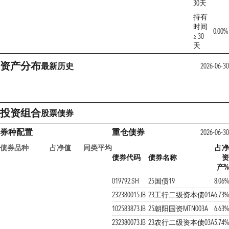
30天
持有
时间
0.00%
≥ 30
天
资产分布
最新
历史
2026-06-30
投资组合
股票
债券
券种配置
重仓债券
2026-06-30
债券品种
占净值
同类平均
占净
债券代码
债券名称
资
产%
019792.SH
25国债19
8.06%
232380015.IB
23工行二级资本债01A
6.73%
102583873.IB
25朝阳国资MTN003A
6.63%
232380073.IB
23农行二级资本债03A
5.74%