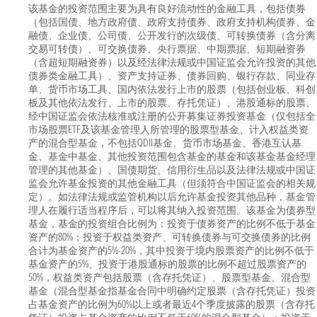
该基金的投资范围主要为具有良好流动性的金融工具，包括债券
（包括国债、地方政府债、政府支持债券、政府支持机构债券、金
融债、企业债、公司债、公开发行的次级债、可转换债券（含分离
交易可转债）、可交换债券、央行票据、中期票据、短期融资券
（含超短期融资券）以及经法律法规或中国证监会允许投资的其他
债券类金融工具）、资产支持证券、债券回购、银行存款、同业存
单、货币市场工具、国内依法发行上市的股票（包括创业板、科创
板及其他依法发行、上市的股票、存托凭证）、港股通标的股票、
经中国证监会依法核准或注册的公开募集证券投资基金（仅包括全
市场股票ETF及该基金管理人所管理的股票型基金、计入权益类资
产的混合型基金，不包括QDII基金、货币市场基金、香港互认基
金、基金中基金、其他投资范围包含基金的基金和该基金基金经理
管理的其他基金）、国债期货、信用衍生品以及法律法规或中国证
监会允许基金投资的其他金融工具（但须符合中国证监会的相关规
定）。如法律法规或监管机构以后允许基金投资其他品种，基金管
理人在履行适当程序后，可以将其纳入投资范围。该基金为债券型
基金，基金的投资组合比例为：投资于债券资产的比例不低于基金
资产的80%；投资于权益类资产、可转换债券与可交换债券的比例
合计为基金资产的5%-20%，其中投资于境内股票资产的比例不低于
基金资产的5%、投资于港股通标的股票的比例不超过股票资产的
50%，权益类资产包括股票（含存托凭证）、股票型基金、混合型
基金（混合型基金指基金合同中明确约定股票（含存托凭证）投资
占基金资产的比例为60%以上或者最近4个季度披露的股票（含存托