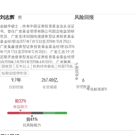
刘志辉
风险回报
男
金融学硕士，持有中国证券投资基金业从业证
书。曾任广发基金管理有限公司固定收益部研
究员、广发安泽回报纯债债券型证券投资基金
基金经理(自2017年7月12日至2018年10月29日)、
广发集鑫债券型证券投资基金基金经理(自2016
年11月17日至2018年12月20日)、广发汇吉3个月
定期开放债券型发起式证券投资基金基金经理
(自2018年1月29日至2019年4月10日)、广发聚惠灵
年化回报 %
固收型
五年以上
机构持有极低
持股P/B低
活配置混合型证券投资基金基金经理(自2018年3
月13日至2019年6月26日)、广发集瑞债券型证券
短期业绩弹性强
投资基金基金经理(自2018年10月18日至2019年10
9.7年
267.48亿
6
月18日)、广发景华纯债债券型证券投资基金基
管理数量
任职经验
在管规模
金经理(自2018年10月18日至2019年10月18日)、广
年化标准差%
发景祥纯债债券型证券投资基金基金经理(自
2018年10月18日至2019年11月22日)、广发景明中
前22%
短债债券型证券投资基金基金经理(自2018年11
收益能力
月29日至2020年7月31日)、广发景和中短债债券
型证券投资基金基金经理(自2019年3月14日至
2020年7月31日)、广发招财短债债券型证券投资
前41%
基金基金经理(自2019年1月18日至2021年9月22
抗风险能力
日)、广发汇成一年定期开放债券型发起式证券
投资基金基金经理(自2020年1月21日至2022年10