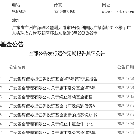
电话
传真
网址
95105828
020-89899158
www.gffunds.com.cn
地址
广东省广州市海珠区琶洲大道东1号保利国际广场南塔31-33楼；广
东省珠海市横琴新区环岛东路3018号2603-2622室
基金公告
全部公告
发行运作
定期报告
其它公告
公告名称
公告日期
1
广发集辉债券型证券投资基金2026年第2季度报告
2026-07-20
2
广发基金管理有限公司关于旗下部分基金2026年7月1日暂停申购赎回等业务的公告
2026-06-29
3
广发基金管理有限公司关于终止浦领基金销售有限公司办理旗下基金销售业务并为投资者办理转托管业务的公告
2026-06-16
4
广发集辉债券型证券投资基金（广发集辉债券A）基金产品资料概要更新
2026-06-05
5
广发集辉债券型证券投资基金更新的招募说明书
2026-06-05
6
广发基金管理有限公司关于终止中证金牛（北京）基金销售有限公司办理旗下基金销售业务并为投资者办理转托管业务的公告
2026-05-30
7
广发基金管理有限公司关于旗下部分基金2026年5月25日暂停申购赎回等业务的公告
2026-05-21