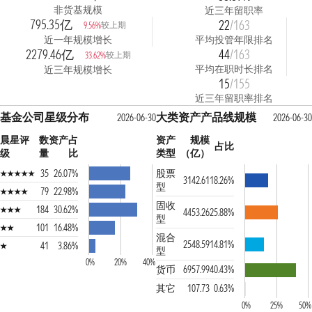
非货基规模
近三年留职率
795.35亿
22
/163
较上期
9.56%
近一年规模增长
平均投管年限排名
2279.46亿
44
/163
较上期
33.62%
平均在职时长排名
近三年规模增长
15
/155
近三年留职率排名
基金公司星级分布
大类资产产品线规模
2026-06-30
2026-06-30
晨星评
数
资产占
资产
规模
占比
级
量
比
类型
（亿）
35
26.07%
股票
3142.61
18.26%
型
79
22.98%
固收
184
30.62%
4453.26
25.88%
型
101
16.48%
混合
2548.59
14.81%
41
3.86%
型
0%
20%
40%
货币
6957.99
40.43%
其它
107.73
0.63%
0%
25%
50%