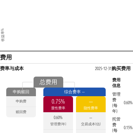
收益率%
费用
费率与成本
购买费用
2025-12-31
费用
总费用
信息
申购赎回
综合费率 —
管理
费
0.75%
—
申购费
0.60%
(每
显性费率
隐性费率
年)
赎回费
0.60%
—
托管
管理费(年)
交易成本(估)
费
0.15%
(每