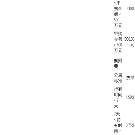
≤ 申
购金
0.30%
额 <
500
万元
申购
金额
1000.00
元
≥ 500
万元
赎回
费
分层
费率
标准
持有
时间
1.50%
< 7
天
7天
≤ 持
有时
0.75%
间 <