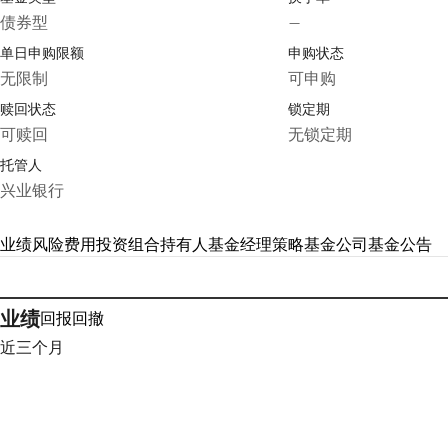
债券型
—
单日申购限额
申购状态
无限制
可申购
赎回状态
锁定期
可赎回
无锁定期
托管人
兴业银行
业绩
风险
费用
投资组合
持有人
基金经理
策略
基金公司
基金公告
业绩
回报
回撤
近三个月