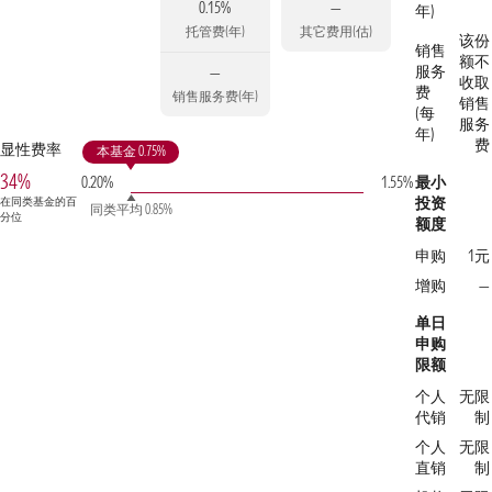
0.15%
—
年)
托管费(年)
其它费用(估)
该份
销售
额不
服务
—
收取
费
销售服务费(年)
销售
(每
服务
年)
费
显性费率
本基金 0.75%
34%
0.20%
1.55%
最小
投资
在同类基金的百
同类平均 0.85%
分位
额度
申购
1元
增购
—
单日
申购
限额
个人
无限
代销
制
个人
无限
直销
制