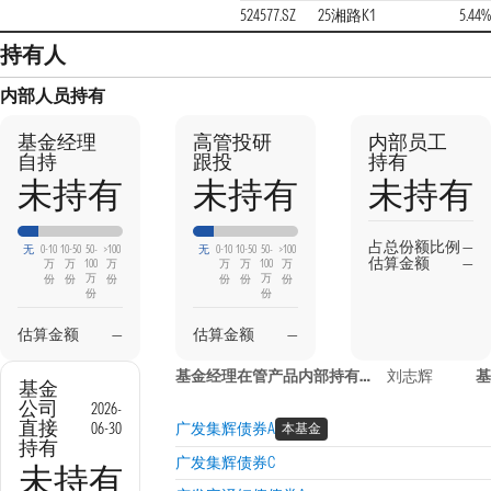
524577.SZ
25湘路K1
5.44%
持有人
内部人员持有
基金经理
高管投研
内部员工
自持
跟投
持有
未持有
未持有
未持有
占总份额比例
—
无
0-10
10-50
50-
>100
无
0-10
10-50
50-
>100
估算金额
—
万
万
100
万
万
万
100
万
万
万
份
份
份
份
份
份
份
份
估算金额
—
估算金额
—
基金经理在管产品内部持有信息
刘志辉
基
基金
公司
2026-
直接
06-30
广发集辉债券A
本基金
持有
广发集辉债券C
未持有