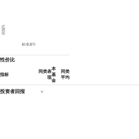
回报%
标准差%
性价比
本
同类表
同类
指标
基
现
平均
金
投资者回报