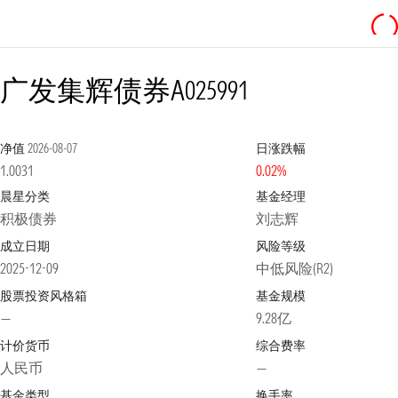
广发集辉债券A
025991
净值
2026-08-07
日涨跌幅
1.0031
0.02%
晨星分类
基金经理
积极债券
刘志辉
成立日期
风险等级
2025-12-09
中低风险(R2)
股票投资风格箱
基金规模
—
9.28亿
计价货币
综合费率
人民币
—
基金类型
换手率