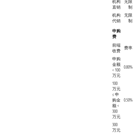
机构
无限
直销
制
机构
无限
代销
制
申购
费
前端
费率
收费
申购
金额
0.80%
< 100
万元
100
万元
≤ 申
购金
0.50%
额 <
300
万元
300
万元