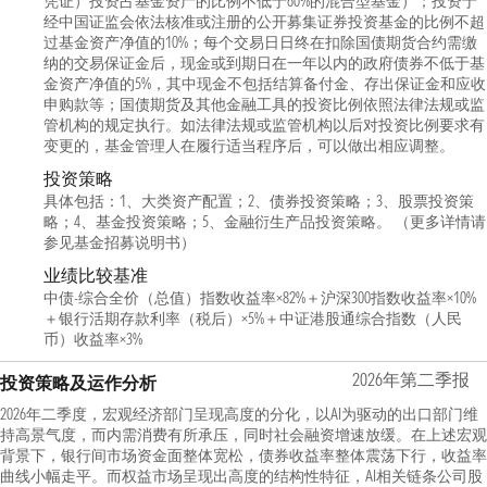
凭证）投资占基金资产的比例不低于60%的混合型基金）；投资于
经中国证监会依法核准或注册的公开募集证券投资基金的比例不超
过基金资产净值的10%；每个交易日日终在扣除国债期货合约需缴
纳的交易保证金后，现金或到期日在一年以内的政府债券不低于基
金资产净值的5%，其中现金不包括结算备付金、存出保证金和应收
申购款等；国债期货及其他金融工具的投资比例依照法律法规或监
管机构的规定执行。如法律法规或监管机构以后对投资比例要求有
变更的，基金管理人在履行适当程序后，可以做出相应调整。
投资策略
具体包括：1、大类资产配置；2、债券投资策略；3、股票投资策
略；4、基金投资策略；5、金融衍生产品投资策略。 （更多详情请
参见基金招募说明书）
业绩比较基准
中债-综合全价（总值）指数收益率×82%＋沪深300指数收益率×10%
＋银行活期存款利率（税后）×5%＋中证港股通综合指数（人民
币）收益率×3%
2026年第二季报
投资策略及运作分析
2026年二季度，宏观经济部门呈现高度的分化，以AI为驱动的出口部门维
持高景气度，而内需消费有所承压，同时社会融资增速放缓。在上述宏观
背景下，银行间市场资金面整体宽松，债券收益率整体震荡下行，收益率
曲线小幅走平。而权益市场呈现出高度的结构性特征，AI相关链条公司股