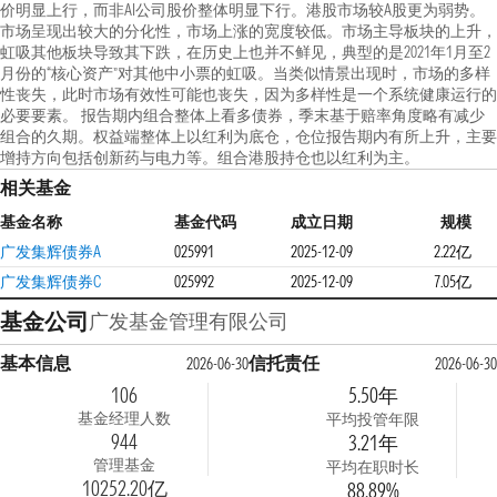
价明显上行，而非AI公司股价整体明显下行。港股市场较A股更为弱势。
市场呈现出较大的分化性，市场上涨的宽度较低。市场主导板块的上升，
虹吸其他板块导致其下跌，在历史上也并不鲜见，典型的是2021年1月至2
月份的“核心资产”对其他中小票的虹吸。当类似情景出现时，市场的多样
性丧失，此时市场有效性可能也丧失，因为多样性是一个系统健康运行的
必要要素。 报告期内组合整体上看多债券，季末基于赔率角度略有减少
组合的久期。权益端整体上以红利为底仓，仓位报告期内有所上升，主要
增持方向包括创新药与电力等。组合港股持仓也以红利为主。
相关基金
基金名称
基金代码
成立日期
规模
广发集辉债券A
025991
2025-12-09
2.22亿
广发集辉债券C
025992
2025-12-09
7.05亿
基金公司
广发基金管理有限公司
基本信息
信托责任
2026-06-30
2026-06-30
106
5.50年
基金经理人数
平均投管年限
944
3.21年
管理基金
平均在职时长
10252.20亿
88.89%