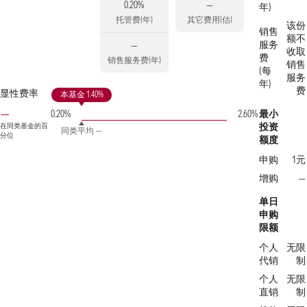
0.20%
—
年)
托管费(年)
其它费用(估)
该份
销售
额不
服务
—
收取
费
销售服务费(年)
销售
(每
服务
年)
费
显性费率
本基金 1.40%
—
0.20%
2.60%
最小
投资
在同类基金的百
同类平均 —
分位
额度
申购
1元
增购
—
单日
申购
限额
个人
无限
代销
制
个人
无限
直销
制