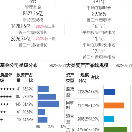
855
3.93年
管理基金
平均在职时长
8627.26亿
89.16%
非货基规模
近三年留职率
1428.86亿
16
/161
较上期
21.01%
近一年规模增长
平均投管年限排名
2696.74亿
11
/161
较上期
45.07%
平均在职时长排名
近三年规模增长
12
/154
近三年留职率排名
基金公司星级分布
大类资产产品线规模
2026-03-31
2026-03-31
晨星评
数
资产占
资产
规模
占比
级
量
比
类型
（亿）
41
16.32%
股票
2338.26
17.48%
型
107
27.05%
固收
145
31.49%
4175.96
31.22%
型
61
10.51%
混合
2005.29
14.99%
10
14.63%
型
0%
20%
40%
货币
4750.61
35.51%