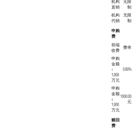
机构
无限
直销
制
机构
无限
代销
制
申购
费
前端
费率
收费
申购
金额
0.80%
<
1,000
万元
申购
金额
1000.00
≥
元
1,000
万元
赎回
费