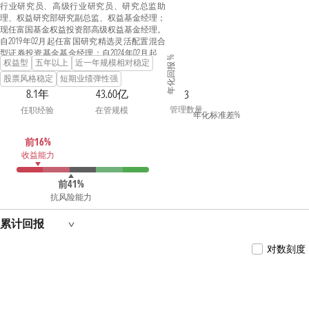
行业研究员、高级行业研究员、研究总监助
理、权益研究部研究副总监、权益基金经理；
现任富国基金权益投资部高级权益基金经理。
自2019年02月起任富国研究精选灵活配置混合
型证券投资基金基金经理；自2024年02月起任
年化回报 %
权益型
五年以上
近一年规模相对稳定
富国价值发现混合型证券投资基金基金经理；
自2024年04月起任富国消费升级混合型证券投
股票风格稳定
短期业绩弹性强
资基金基金经理；具有基金从业资格。
8.1年
43.60亿
3
管理数量
任职经验
在管规模
年化标准差%
前16%
收益能力
前41%
抗风险能力
累计回报
对数刻度