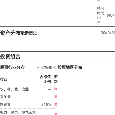
年
持有
时间
0.00%
≥ 1
年
资产分布
最新
历史
2026-06-30
投资组合
股票行业分布
股票地区分布
2026-06-30
占净值
变
行业
比例
动
农、林、牧、渔业
—
降
采矿业
—
降
制造业
97.49%
降
电力、热力、燃气及水
降
—