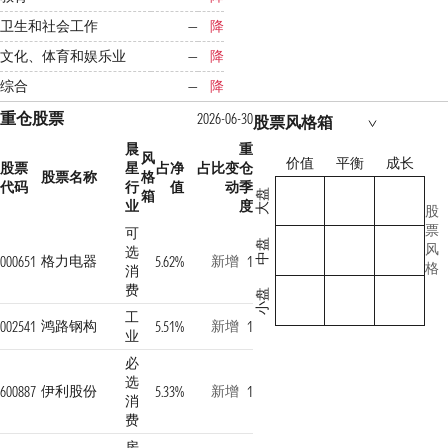
卫生和社会工作
—
降
文化、体育和娱乐业
—
降
综合
—
降
重仓股票
2026-06-30
股票风格箱
晨
重
风
价值
平衡
成长
股票
星
占净
占比变
仓
股票名称
格
代码
行
值
动
季
箱
大盘
业
度
股
票
可
中盘
风
选
格力电器
新增
000651
5.62%
1
格
消
费
小盘
工
鸿路钢构
新增
002541
5.51%
1
业
必
选
伊利股份
新增
600887
5.33%
1
消
费
房