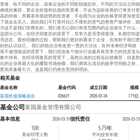
资者，给不同的企业，或者企业的不同阶段做定价。不同的方法论之间很
难彼此兼容，算企业价值和估值的投资者，不会为边际改善的订单支付更
高的价格，而看基本面趋势的投资者，不会因为企业的价格变得更加便宜
了就会去买入。因此我们不打算对自己不擅长的景气趋势资产做评价，因
为这不是我们所擅长的，我们更关心我们审美范围内的企业发生了什么：
这部分公司，在经济弱复苏的背景下，竞争力是否变得更强，长期空间是
否还在。股价回撤的过程，帮助我们更好的看清了企业，也有助于我们更
好的认识自己。 我们的组合没有改变一贯的方法论，在对未来经济和政
策不做强假设的背景下，我们优选各个细分行业最具有竞争力的优质龙头
集中持有。在经济弱复苏的背景下，虽然出清的过程会比较痛苦，但是胜
出的企业将最大化的攫取市场份额，我们测算出清后的赔率空间较之前，
更加具备吸引力。这是我们仍然在坚持的理由。
相关基金
基金名称
基金代码
成立日期
规模
富国价值策略混合
026621
2026-03-24
7.71亿
基金公司
富国基金管理有限公司
基本信息
信托责任
2026-03-31
2026-03-31
108
5.75年
基金经理人数
平均投管年限