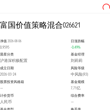
富国价值策略混合
026621
净值
2026-08-06
日涨跌幅
0.9595
-0.49%
晨星分类
基金经理
沪港深积极配置
刘莉莉
成立日期
风险等级
2026-03-24
中风险(R3)
股票投资风格箱
基金规模
—
7.71亿
计价货币
综合费率
人民币
—
基金类型
换手率