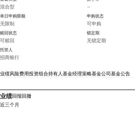
混合型
—
单日申购限额
申购状态
无限制
可申购
赎回状态
锁定期
可赎回
无锁定期
托管人
招商银行
业绩
风险
费用
投资组合
持有人
基金经理
策略
基金公司
基金公告
业绩
回报
回撤
近三个月