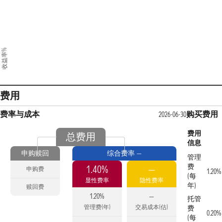
收益率%
费用
费率与成本
购买费用
2026-06-30
费用
总费用
信息
申购赎回
综合费率 —
管理
费
1.40%
—
申购费
1.20%
(每
显性费率
隐性费率
年)
赎回费
1.20%
—
托管
管理费(年)
交易成本(估)
费
0.20%
(每