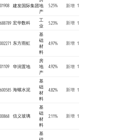
01908
建发国际集团
地
5.25%
新增
1
产
工
宏华数科
新增
688789
5.23%
1
业
基
础
东方雨虹
新增
002271
4.97%
1
材
料
房
01109
华润置地
地
4.92%
新增
1
产
基
础
海螺水泥
新增
600585
4.82%
1
材
料
基
础
信义玻璃
新增
00868
2.11%
1
材
料
基
础