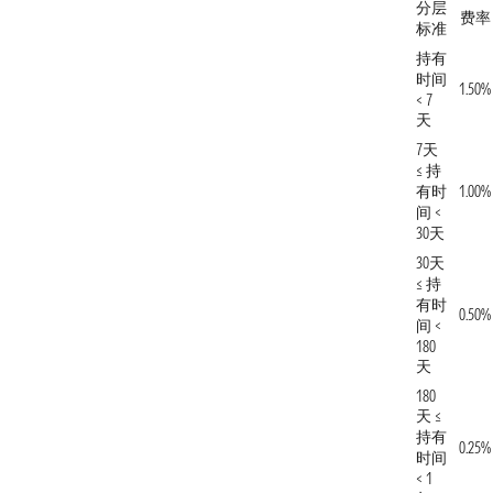
分层
费率
标准
持有
时间
1.50%
< 7
天
7天
≤ 持
有时
1.00%
间 <
30天
30天
≤ 持
有时
0.50%
间 <
180
天
180
天 ≤
持有
0.25%
时间
< 1