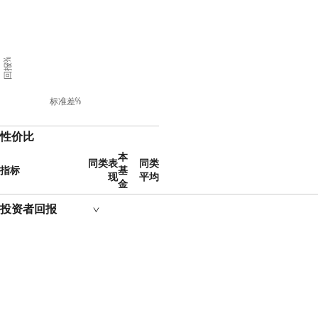
回报%
标准差%
性价比
本
同类表
同类
指标
基
现
平均
金
投资者回报