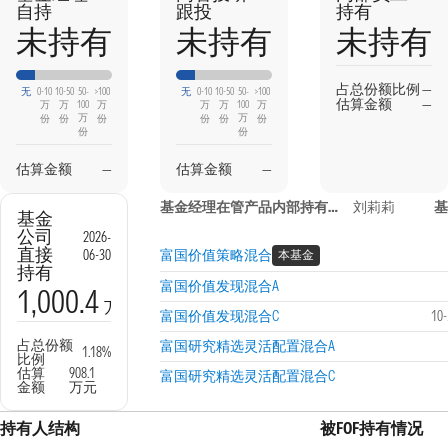
自持
跟投
持有
未持有
未持有
未持有
占总份额比例
—
无
0-10
10-50
50-
>100
无
0-10
10-50
50-
>100
估算金额
—
万
万
100
万
万
万
100
万
万
万
份
份
份
份
份
份
份
份
估算金额
—
估算金额
—
基金经理在管产品内部持有信息
刘莉莉
基
基金
公司
2026-
直接
06-30
富国价值策略混合
本基金
持有
富国价值发现混合A
1,000.4
万份
富国价值发现混合C
10
占总份额
富国研究精选灵活配置混合A
1.18%
比例
估算
908.1
富国研究精选灵活配置混合C
金额
万元
持有人结构
被FOF持有情况