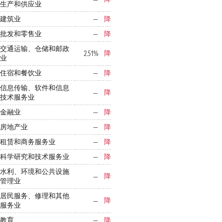
生产和供应业
建筑业
—
降
批发和零售业
—
降
交通运输、仓储和邮政
降
2.51%
业
住宿和餐饮业
—
降
信息传输、软件和信息
降
—
技术服务业
金融业
—
降
房地产业
—
降
租赁和商务服务业
—
降
科学研究和技术服务业
—
降
水利、环境和公共设施
降
—
管理业
居民服务、修理和其他
降
—
服务业
教育
—
降