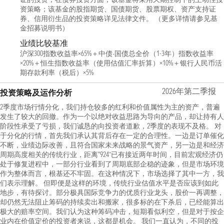
资策略；该基金的股指期货、国债期货、股票期权、资产支持证
券、信用衍生品的投资策略详见法律文件。 （更多详情请参见基
金招募说明书）
业绩比较基准
沪深300指数收益率×65%＋中债-国债总全价（1-3年）指数收益率
×20%＋恒生指数收益率（使用估值汇率折算）×10%＋银行人民币活
期存款利率（税后）×5%
2026年第二季报
投资策略及运作分析
2季度市场行情分化，我们持仓较多的红利和价值属性为主的资产，普遍
发生了较大的回撤。作为一个以绝对收益思路为导向的产品，却让持有人
阶段性承受了亏损，我们诚恳的向投资者道歉，2季度的表现不及格。 对
于分化的行情，首先我们承认其背后存在一定的合理性。一边是订单催化
不断，业绩边际改善，且符合国家未来战略的景气资产，另一边是和经济
周期高度相关的传统行业，距离“924”已有接近两年时间，目前宏观经济仍
处于修复进程中，一部分行业看到了周期底部企稳的迹象，但是市场环境
作为整体而言，根基还不牢固。在这种情况下，市场选择了其中一方，我
们表示理解。 但即便是这样的环境，传统行业估值水平是否应该到如此
地步，有待探讨。部分极具国际竞争力的优质行业龙头，股价一再调整，
却仍然无法阻止筹码的持续卖出和搬家，很多标的在下杀后，已经能算出
极大的赔率空间。我们认为这种筹码冲击，短期看似利空，但是对于按企
业内在价值定价的投资者来说，这都是机会。 我们一直认为，不同的投