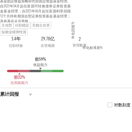
基金固定收益策略研究部固定收益基金经理。
自2023年04月起任富国可转换债券证券投资基
金基金经理；自2023年06月起任富国利享回报
12个月持有期混合型证券投资基金基金经理；
具有基金从业资格。
年化回报 %
主动型
任职稳定
无独立在管
短期业绩弹性强
3.4年
29.78亿
2
管理数量
任职经验
在管规模
年化标准差%
前59%
收益能力
前22%
抗风险能力
累计回报
对数刻度