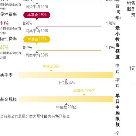
务
销售
在同类基金的百
费
同类平均 1.47%
服务
分位
(每
显性费率
费
本基金 0.90%
年)
10%
0.20%
1.70%
最
在同类基金的百
同类平均 1.09%
分位
小
隐性费率
本基金 0.32%
投
资
47%
0.02%
1.12%
额
在同类基金的百
同类平均 0.38%
度
分位
申
本基金 36%
1元
购
换手率
增
—
中位数 49%
购
本基金 23.94亿
单
基金规模
日
申
中位数 9.98亿
购
当前基金的晨星分类为
可转债
共有
96
只基金
限
额
个