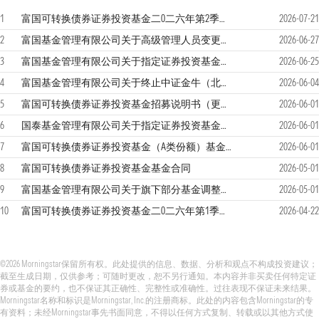
1
富国可转换债券证券投资基金二0二六年第2季度报告
2026-07-21
2
富国基金管理有限公司关于高级管理人员变更的公告
2026-06-27
3
富国基金管理有限公司关于指定证券投资基金主流动性服务商的公告
2026-06-25
4
富国基金管理有限公司关于终止中证金牛（北京）基金销售有限公司办理本公司旗下基金销售业务的公告
2026-06-04
5
富国可转换债券证券投资基金招募说明书（更新）（2026年第1号）
2026-06-01
6
国泰基金管理有限公司关于指定证券投资基金主流动性服务商的公告
2026-06-01
7
富国可转换债券证券投资基金（A类份额）基金产品资料概要更新
2026-06-01
8
富国可转换债券证券投资基金基金合同
2026-05-01
9
富国基金管理有限公司关于旗下部分基金调整业绩比较基准并修订基金合同等法律文件的公告
2026-05-01
10
富国可转换债券证券投资基金二0二六年第1季度报告
2026-04-22
©2026 Morningstar保留所有权。此处提供的信息、数据、分析和观点不构成投资建议；
截至生成日期，仅供参考；可随时更改，恕不另行通知。本内容并非买卖任何特定证
券或基金的要约，也不保证其正确性、完整性或准确性。过往表现不保证未来结果。
Morningstar名称和标识是Morningstar, Inc.的注册商标。此处的内容包含Morningstar的专
有资料；未经Morningstar事先书面同意，不得以任何方式复制、转载或以其他方式使