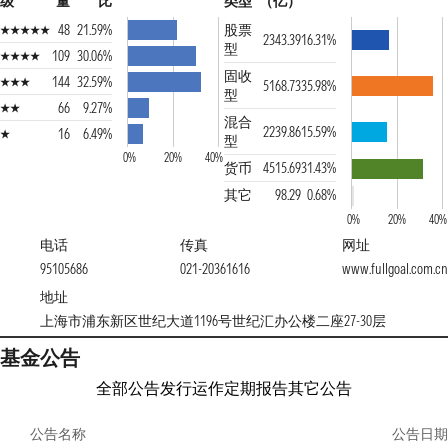
级
量
比
类型
（亿）
48
21.59%
股票
2343.39
16.31%
型
109
30.06%
固收
144
32.59%
5168.73
35.98%
型
66
9.27%
混合
2239.86
15.59%
16
6.49%
型
0%
20%
40%
货币
4515.69
31.43%
其它
98.29
0.68%
0%
20%
40%
电话
传真
网址
95105686
021-20361616
www.fullgoal.com.cn
地址
上海市浦东新区世纪大道1196号世纪汇办公楼二座27-30层
基金公告
全部公告
发行运作
定期报告
其它公告
公告名称
公告日期