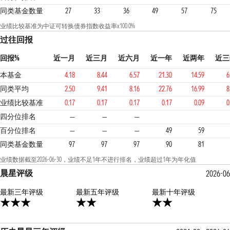
同类基金数量
27
33
36
49
57
75
业绩比较基准为中证可转换债券指数收益率x100.0%
过往回报
回报%
近一月
近三月
近六月
近一年
近两年
近三
本基金
4.18
8.44
6.57
21.30
14.59
6
同类平均
2.50
9.41
8.16
22.76
16.99
8
业绩比较基准
0.17
0.17
0.17
0.17
0.09
0
2
3
3
四分位排名
—
—
—
百分位排名
—
—
—
49
59
同类基金数量
97
97
97
90
81
业绩数据截至2026-06-30，业绩不足1年不进行排名，业绩超过1年为年化值
晨星评级
2026-06
最新三年评级
2星
最新五年评级
2星
最新十年评级