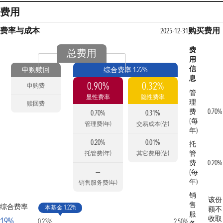
费用
费率与成本
购买费用
2025-12-31
费
总费用
用
信
申购赎回
综合费率 1.22%
息
0.90%
0.32%
申购费
管
显性费率
隐性费率
理
赎回费
费
0.70%
0.70%
0.31%
(每
管理费(年)
交易成本(估)
年)
0.20%
0.01%
托
管
托管费(年)
其它费用(估)
费
0.20%
—
(每
年)
销售服务费(年)
销
该份
售
综合费率
本基金 1.22%
额不
服
收取
19%
0.23%
2.50%