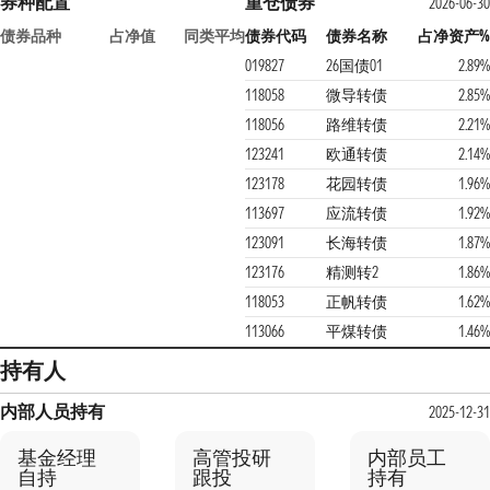
券种配置
重仓债券
2026-06-30
债券品种
占净值
同类平均
债券代码
债券名称
占净资产%
019827
26国债01
2.89%
118058
微导转债
2.85%
118056
路维转债
2.21%
123241
欧通转债
2.14%
123178
花园转债
1.96%
113697
应流转债
1.92%
123091
长海转债
1.87%
123176
精测转2
1.86%
118053
正帆转债
1.62%
113066
平煤转债
1.46%
持有人
内部人员持有
2025-12-31
基金经理
高管投研
内部员工
自持
跟投
持有