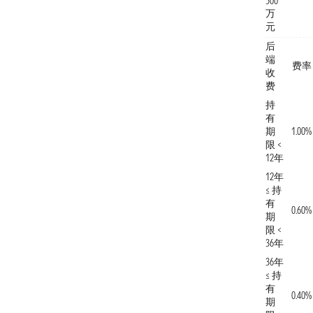
500
万
元
后
端
费率
收
费
持
有
期
1.00%
限 <
12年
12年
≤ 持
有
0.60%
期
限 <
36年
36年
≤ 持
有
0.40%
期