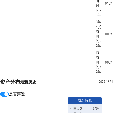
有
0.10%
时
间 <
1年
1年
≤ 持
有
0.05%
时
间 <
2年
持
有
时
0.00%
间 ≥
2年
资产分布
最新
历史
2025-12-31
是否穿透
股票持仓
中国大盘
0.00%