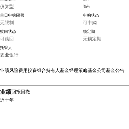
债券型
36%
单日申购限额
申购状态
无限制
可申购
赎回状态
锁定期
可赎回
无锁定期
托管人
农业银行
业绩
风险
费用
投资组合
持有人
基金经理
策略
基金公司
基金公告
业绩
回报
回撤
近十年