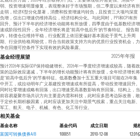
宏观经济方面，2026年经济取得开门红，主要体现在外需更强、消费不
弱、投资增速明显修复，表现整体好于市场预期，但二季度以来经济有所
走弱，经济K型分化显著，消费和投资增速均转负，且投资三大项均深度
负增，仅出口增速仍维持高位，经济结构分化。与此同时，PPI和CPI有所
回升。预计下半年的经济增长动能将有所放缓，四季度由于低基数经济增
速或阶段性回升，全年经济增长将是“前高中低后升”的节奏特征。 报告期
内，转债仓位维持平稳，行业配置上依旧更偏好基本面处于景气上升周
期、行业供给格局较优，符合当前政策支持方向的优质行业投资机会，力
争在回撤可控条件下实现有效的风险暴露。
2025年年报
基金经理展望
预计2026年实际GDP保持稳健增长。2026年一季度经济增速或较高，随着政
策的边际效应递减，下半年的增长动能预计将有所放缓，全年经济增长将
是“前高中低后升”的节奏特征。低基数叠加十五五重大项目可能在26年集
中开工，或拉动明年广义基建投资增速或有所提高，带动投资增速回升。
同时社零增速或略有回落，出口增速受高基数影响有所回落。结构上，当
前容易凝聚市场共识方向主要是内需和科技，此时应多思考边际改善，敢
于定价长期积极因素，此时应该更加关注中期景气线索，重点关注电新、
军工、航天、电子、机械、有色、化工等行业。
相关基金
基金名称
基金代码
成立日期
规
富国可转换债券A/B
100051
2010-12-08
12.01