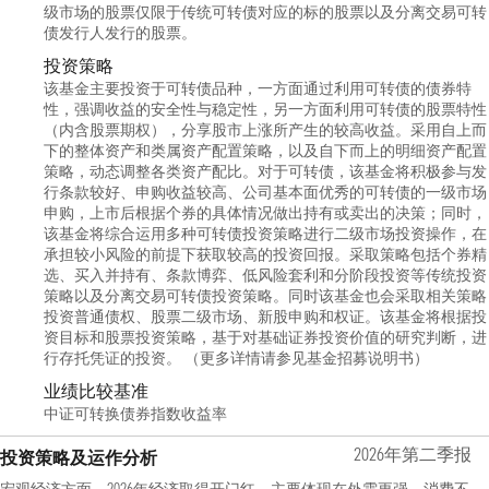
级市场的股票仅限于传统可转债对应的标的股票以及分离交易可转
债发行人发行的股票。
投资策略
该基金主要投资于可转债品种，一方面通过利用可转债的债券特
性，强调收益的安全性与稳定性，另一方面利用可转债的股票特性
（内含股票期权），分享股市上涨所产生的较高收益。采用自上而
下的整体资产和类属资产配置策略，以及自下而上的明细资产配置
策略，动态调整各类资产配比。对于可转债，该基金将积极参与发
行条款较好、申购收益较高、公司基本面优秀的可转债的一级市场
申购，上市后根据个券的具体情况做出持有或卖出的决策；同时，
该基金将综合运用多种可转债投资策略进行二级市场投资操作，在
承担较小风险的前提下获取较高的投资回报。采取策略包括个券精
选、买入并持有、条款博弈、低风险套利和分阶段投资等传统投资
策略以及分离交易可转债投资策略。同时该基金也会采取相关策略
投资普通债权、股票二级市场、新股申购和权证。该基金将根据投
资目标和股票投资策略，基于对基础证券投资价值的研究判断，进
行存托凭证的投资。 （更多详情请参见基金招募说明书）
业绩比较基准
中证可转换债券指数收益率
2026年第二季报
投资策略及运作分析