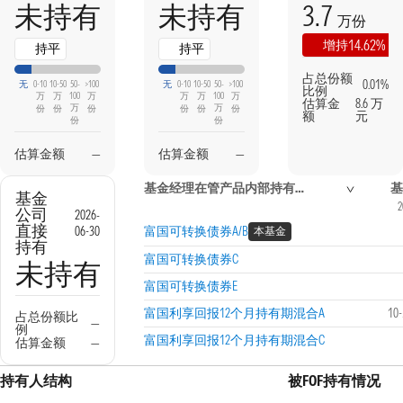
3.7
未持有
未持有
万份
14.62%
增持
持平
持平
占总份额
0.01%
无
0-10
10-50
50-
>100
无
0-10
10-50
50-
>100
比例
万
万
100
万
万
万
100
万
估算金
8.6 万
万
万
份
份
份
份
份
份
额
元
份
份
估算金额
—
估算金额
—
基金经理在管产品内部持有信息
基
基金
2
公司
2026-
直接
06-30
富国可转换债券A/B
本基金
持有
富国可转换债券C
未持有
富国可转换债券E
富国利享回报12个月持有期混合A
10
占总份额比
—
例
富国利享回报12个月持有期混合C
估算金额
—
持有人结构
被FOF持有情况