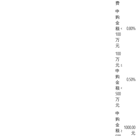
费
申
购
金
额 <
0.80%
100
万
元
100
万
元 ≤
申
购
0.50%
金
额 <
500
万
元
申
购
金
1000.00
额 ≥
元