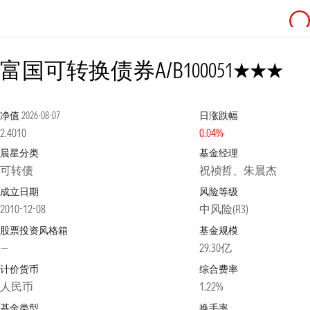
3星
富国可转换债券A/B
100051
净值
2026-08-07
日涨跌幅
2.4010
0.04%
晨星分类
基金经理
可转债
祝祯哲、朱晨杰
成立日期
风险等级
2010-12-08
中风险(R3)
股票投资风格箱
基金规模
—
29.30亿
计价货币
综合费率
人民币
1.22%
基金类型
换手率