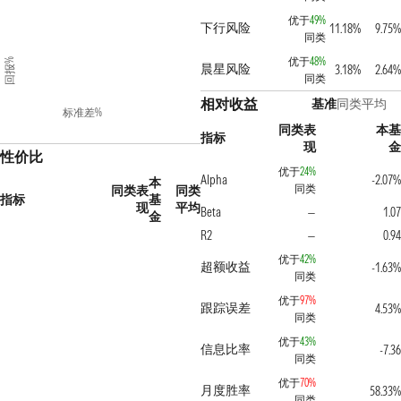
优于
49%
下行风险
11.18%
9.75%
同类
优于
48%
回报%
晨星风险
3.18%
2.64%
同类
相对收益
基准
同类平均
标准差%
同类表
本基
指标
现
金
性价比
优于
24%
Alpha
-2.07%
本
同类
同类表
同类
指标
基
现
平均
Beta
1.07
—
金
R2
0.94
—
优于
42%
超额收益
-1.63%
同类
优于
97%
跟踪误差
4.53%
同类
优于
43%
信息比率
-7.36
同类
优于
70%
月度胜率
58.33%
同类