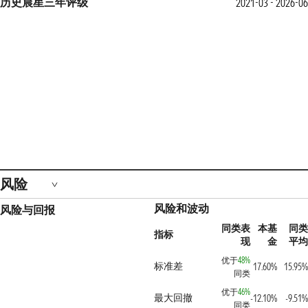
历史晨星三年评级
2021-03 - 2026-06
风险
风险和波动
风险与回报
同类表
本基
同类
指标
现
金
平均
优于
48%
标准差
17.60%
15.95%
同类
优于
46%
最大回撤
-12.10%
-9.51%
同类