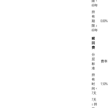
限 <
60年
持
有
期
0.00%
限 ≥
60年
赎
回
费
分
层
费率
标
准
持
有
时
1.50%
间 <
7天
7天
≤ 持