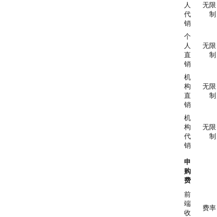
人
无限
代
制
销
个
人
无限
直
制
销
机
构
无限
直
制
销
机
构
无限
代
制
销
申
购
费
前
端
费率
收