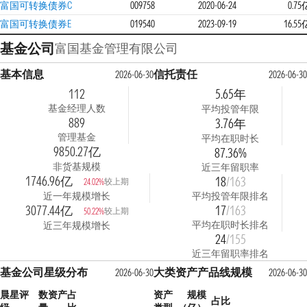
富国可转换债券C
009758
2020-06-24
0.75
富国可转换债券E
019540
2023-09-19
16.55
基金公司
富国基金管理有限公司
基本信息
信托责任
2026-06-30
2026-06-30
112
5.65年
基金经理人数
平均投管年限
889
3.76年
管理基金
平均在职时长
9850.27亿
87.36%
非货基规模
近三年留职率
1746.96亿
18
/163
较上期
24.02%
近一年规模增长
平均投管年限排名
3077.44亿
17
/163
较上期
50.22%
平均在职时长排名
近三年规模增长
24
/155
近三年留职率排名
基金公司星级分布
大类资产产品线规模
2026-06-30
2026-06-30
晨星评
数
资产占
资产
规模
占比