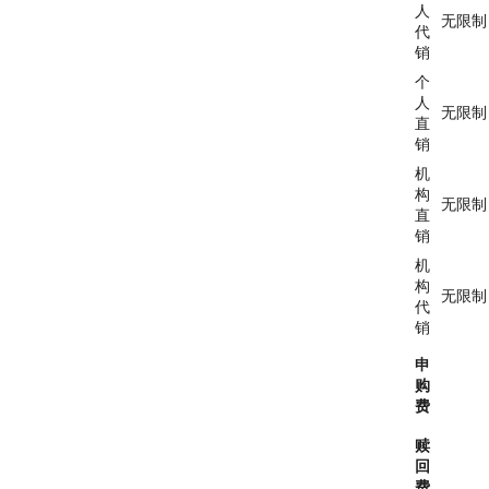
人
无限制
代
销
个
人
无限制
直
销
机
构
无限制
直
销
机
构
无限制
代
销
申
购
费
赎
回
费