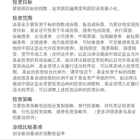
投资目标
紧密跟踪标的指数，追求跟踪偏离度和跟踪误差最小化。
投资范围
该基金主要投资于标的指数成份股、备选成份股。为更好地实现投
资目标，基金还可投资于非成份股、债券(包括国债、央行票据、
金融债券、企业债券、公司债券、中期票据、短期融资券、超短期
融资券、次级债券、地方政府债券、可转换债券、可交换债券及其
他经中国证监会允许投资的债券)、股指期货、股票期权、国债期
货、货币市场工具（含同业存单）以及法律法规或中国证监会允许
基金投资的其他金融工具。如法律法规或监管机构以后允许基金投
资其他品种，基金管理人在履行适当程序后，可以将其纳入投资范
围。 基金的投资组合比例为：通常情况下，基金投资于标的指数
成份股及备选成份股的比例不低于基金资产净值的90%。如法律法
规或中国证监会变更投资品种的投资比例限制，基金管理人在履行
适当程序后，可以调整上述投资品种的投资比例。
投资策略
主要投资策略包括组合复制策略、替代性策略、存托凭证投资策
略、衍生品投资策略、债券投资策略等。 （更多详情请参见基金
招募说明书）
业绩比较基准
创业板动量成长指数收益率