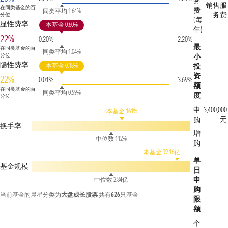
务
销售服
在同类基金的百
费
同类平均 1.64%
务费
分位
(每
显性费率
本基金 0.60%
年)
22%
0.20%
2.20%
最
在同类基金的百
同类平均 1.04%
分位
小
隐性费率
本基金 0.18%
投
资
22%
0.01%
3.69%
额
在同类基金的百
同类平均 0.59%
度
分位
申
3,400,000
本基金 161%
元
购
换手率
增
—
中位数 112%
购
本基金 39.16亿
单
基金规模
日
申
中位数 2.84亿
购
当前基金的晨星分类为
大盘成长股票
共有
626
只基金
限
额
个