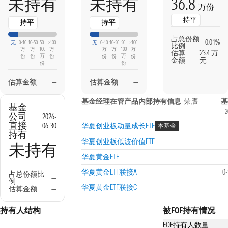
36.8
未持有
未持有
万份
持平
持平
持平
占总份额
0.01%
无
0-10
10-50
50-
>100
无
0-10
10-50
50-
>100
比例
万
万
100
万
万
万
100
万
估算
23.4 万
万
万
份
份
份
份
份
份
金额
元
份
份
估算金额
—
估算金额
—
基金经理在管产品内部持有信息
荣膺
基
基金
2
公司
2026-
直接
06-30
华夏创业板动量成长ETF
本基金
持有
华夏创业板低波价值ETF
未持有
华夏黄金ETF
华夏黄金ETF联接A
0
占总份额比
—
例
华夏黄金ETF联接C
估算金额
—
持有人结构
被FOF持有情况
FOF持有人数量