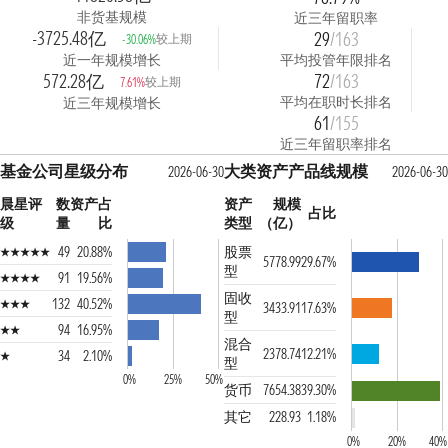
非货基规模
近三年留职率
-3725.48亿
29
/163
较上期
-30.06%
近一年规模增长
平均投管年限排名
572.28亿
72
/163
较上期
7.61%
平均在职时长排名
近三年规模增长
61
/155
近三年留职率排名
基金公司星级分布
大类资产产品线规模
2026-06-30
2026-06-30
晨星评
数
资产占
资产
规模
占比
级
量
比
类型
（亿）
49
20.88%
股票
5778.99
29.67%
型
91
19.56%
固收
132
40.52%
3433.91
17.63%
型
94
16.95%
混合
2378.74
12.21%
34
2.10%
型
0%
25%
50%
货币
7654.38
39.30%
其它
228.93
1.18%
0%
20%
40%