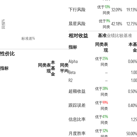
优于
10%
下行风险
32.09%
19.13%
同类
优于
9%
回报%
晨星风险
42.18%
12.75%
同类
相对收益
基准
业绩比较基准
标准差%
同类表
本基
指标
现
金
性价比
优于
25%
Alpha
0.06%
本
同类
同类表
同类
指标
基
现
平均
Beta
1.00
—
金
R2
1.00
—
优于
28%
超额收益
0.50%
同类
优于
99%
跟踪误差
0.40%
同类
优于
41%
信息比率
1.25
同类
优于
32%
月度胜率
50.00%
同类