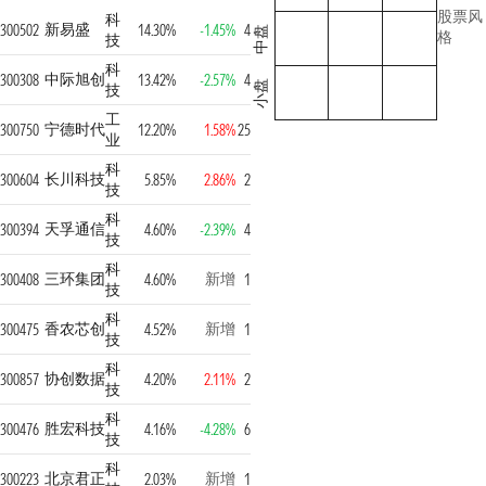
股票风
科
新易盛
300502
14.30%
-1.45%
4
中盘
格
技
科
中际旭创
300308
13.42%
-2.57%
4
小盘
技
工
宁德时代
300750
12.20%
1.58%
25
业
科
长川科技
300604
5.85%
2.86%
2
技
科
天孚通信
300394
4.60%
-2.39%
4
技
科
三环集团
新增
300408
4.60%
1
技
科
香农芯创
新增
300475
4.52%
1
技
科
协创数据
300857
4.20%
2.11%
2
技
科
胜宏科技
300476
4.16%
-4.28%
6
技
科
北京君正
新增
300223
2.03%
1