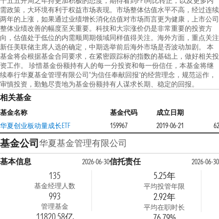
十五五开局之年持更加积极的态度，期待看到PPI同比转正，以及更多内
需政策，大环境有利于权益市场表现。市场整体估值水平不高，经过连续
两年的上涨，如果通过业绩增长消化估值对市场而言更为健康，上市公司
整体业绩改善的幅度至关重要。科技和大宗涨价仍是非常重要的投资方
向，估值处于低位的内需顺周期领域同样值得关注。海外方面，重点关注
新任美联储主席人选的确定，中期选举前后海外市场是否波动加剧。 本
基金将会根据基金合同要求，在紧密跟踪标的指数的基础上，做好相关投
资工作。 珍惜基金份额持有人的每一分投资和每一份信任，本基金将继
续奉行华夏基金管理有限公司“为信任奉献回报”的经营理念，规范运作，
审慎投资，勤勉尽责地为基金份额持有人谋求长期、稳定的回报。
相关基金
基金名称
基金代码
成立日期
华夏创业板动量成长ETF
159967
2019-06-21
6
基金公司
华夏基金管理有限公司
基本信息
信托责任
2026-06-30
2026-06-30
135
5.25年
基金经理人数
平均投管年限
993
2.92年
管理基金
平均在职时长
11820.58亿
76.79%