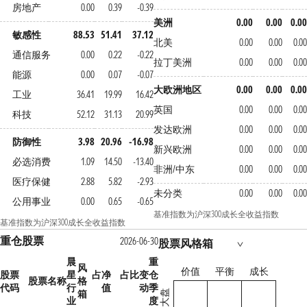
房地产
0.00
0.39
-0.39
美洲
0.00
0.00
0.00
敏感性
88.53
51.41
37.12
北美
0.00
0.00
0.00
通信服务
0.00
0.22
-0.22
拉丁美洲
0.00
0.00
0.00
能源
0.00
0.07
-0.07
大欧洲地区
0.00
0.00
0.00
工业
36.41
19.99
16.42
英国
0.00
0.00
0.00
科技
52.12
31.13
20.99
发达欧洲
0.00
0.00
0.00
防御性
3.98
20.96
-16.98
新兴欧洲
0.00
0.00
0.00
必选消费
1.09
14.50
-13.40
非洲/中东
0.00
0.00
0.00
医疗保健
2.88
5.82
-2.93
未分类
0.00
0.00
0.00
公用事业
0.00
0.65
-0.65
基准指数为沪深300成长全收益指数
基准指数为沪深300成长全收益指数
重仓股票
2026-06-30
股票风格箱
晨
重
风
价值
平衡
成长
股票
星
占净
占比变
仓
股票名称
格
代码
行
值
动
季
箱
大盘
业
度