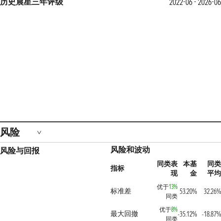
历史晨星三年评级
2022-06 - 2026-06
风险
风险和波动
风险与回报
同类表
本基
同类
指标
现
金
平均
优于
13%
标准差
53.20%
32.26%
同类
优于
8%
最大回撤
-35.12%
-18.87%
同类