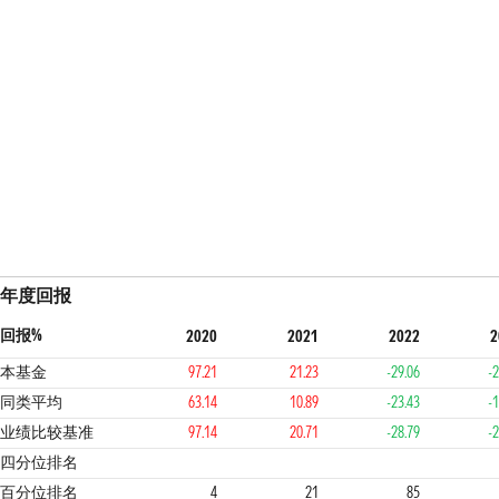
年度回报
回报%
2020
2021
2022
2
本基金
97.21
21.23
-29.06
-2
同类平均
63.14
10.89
-23.43
-1
业绩比较基准
97.14
20.71
-28.79
-2
1
1
4
4
四分位排名
百分位排名
4
21
85