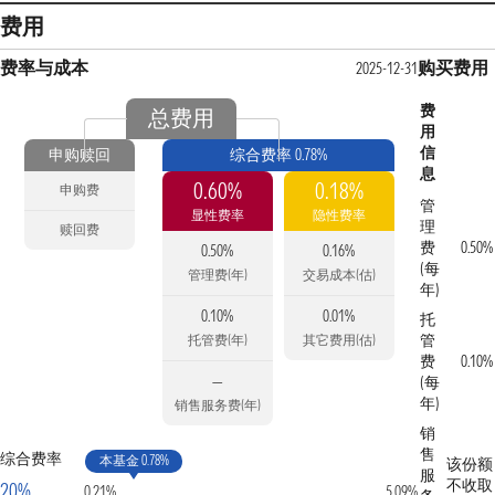
费用
费率与成本
购买费用
2025-12-31
费
总费用
用
信
申购赎回
综合费率 0.78%
息
0.60%
0.18%
申购费
管
显性费率
隐性费率
理
赎回费
费
0.50%
0.50%
0.16%
(每
管理费(年)
交易成本(估)
年)
0.10%
0.01%
托
管
托管费(年)
其它费用(估)
费
0.10%
—
(每
年)
销售服务费(年)
销
售
综合费率
本基金 0.78%
该份额
服
不收取
20%
0.21%
5.09%