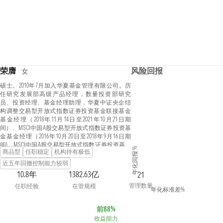
荣膺
风险回报
女
硕士。2010年7月加入华夏基金管理有限公司。历
任研究发展部高级产品经理，数量投资部研究
员、投资经理、基金经理助理，华夏中证央企结
构调整交易型开放式指数证券投资基金联接基金
基金经理（2018年11月14日至2021年10月21日期
间）、MSCI中国A股交易型开放式指数证券投资基
金基金经理（2016年10月20日至2018年9月16日期
间)、MSCI中国A股交易型开放式指数证券投资基金
年化回报 %
商品型
任职稳定
机构持有极低
联接基金基金经理（2016年10月20日至2018年9月16
日期间)、上证主要消费交易型开放式指数发起式
近五年回撤控制能力较弱
证券投资基金基金经理（2015年11月6日至2020年3
10.8年
1382.63亿
21
月18日期间)、华夏智胜价值成长股票型发起式证
管理数量
任职经验
在管规模
券投资基金基金经理（2018年3月6日至2020年3月18
年化标准差%
日期间)、华夏MSCI中国A股国际通交易型开放式指
数证券投资基金基金经理（2018年9月17日至2021年
前88%
10月21日期间)、华夏MSCI中国A股国际通交易型开
收益能力
放式指数证券投资基金联接基金基金经理（2018年