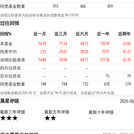
同类基金数量
955
406
459
业绩比较基准为创业板动量成长指数收益率x100.0%
过往回报
回报%
近一月
近三月
近六月
近一年
近两年
本基金
14.78
71.14
68.12
136.99
63.06
同类平均
7.25
29.67
28.20
70.97
41.72
业绩比较基准
14.88
70.98
68.11
137.30
62.70
1
1
2
四分位排名
—
—
—
百分位排名
—
—
—
15
19
同类基金数量
748
744
732
678
574
业绩数据截至2026-06-30，业绩不足1年不进行排名，业绩超过1年为年化值
晨星评级
2026-06
最新三年评级
2星
最新五年评级
最新十年评级
—