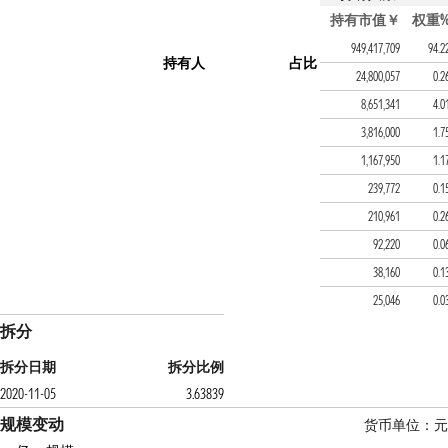
持有该基金的FOF产
持有市值￥
权重
华夏创业板成长ETF联接
949,417,709
94.2
持有人
占比
广发智荟多元配置六个月
24,800,057
0.2
华夏优选配置股票（FOF-
8,651,341
4.0
大成多元配置三个月持有混合
3,816,000
1.7
广发养老目标2055五年
1,167,950
1.1
银华尊和养老2040三年
239,772
0.1
景顺长城稳健养老目标三
210,961
0.2
东方养老目标2050五年
92,220
0.0
东方养老目标2040三年持
38,160
0.1
华夏聚源优选三个月持有
25,046
0.0
拆分
拆分日期
拆分比例
2020-11-05
3.63839
规模变动
货币单位：元