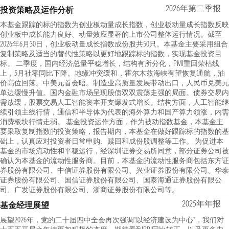
2026年第二季报
投资策略及运作分析
本基金跟踪的标的指数为创业板动量成长指数，创业板动量成长指数反映
创业板中成长能力良好、动量效应显著的上市公司整体运行情况。截至
2026年6月30日，创业板动量成长指数成份股共50只。本基金主要采用组合
复制策略及适当的替代性策略以更好地跟踪标的指数，实现基金投资目
标。 二季度，国内经济总量平稳增长，结构有所分化，PMI重回荣枯线
上，5月社零同比下降。地缘冲突缓和，霍尔木兹海峡有望恢复通航，油
价高位回落。中美元首会晤。制造业高质量发展带动出口，人民币兑美元
单边缓慢升值。国内金融市场呈现股债双双震荡走强的局面。债券交易内
需放缓，股票交易人工智能资本开支爆发式增长。结构方面，人工智能继
续引领主线行情，通信和半导体为代表的海外算力和国产算力领涨，内需
消费板块行情走弱。 基金投资运作方面，作为被动指数基金，本基金主
要采取复制指数的投资策略，报告期内，本基金在做好跟踪标的指数的基
础上，认真应对投资者日常申购、赎回和成份股调整等工作。 为促进本
基金的市场流动性和平稳运行，经深圳证券交易所同意，部分证券公司被
确认为本基金的流动性服务商。目前，本基金的流动性服务商包括东方证
券股份有限公司、中信证券股份有限公司、兴业证券股份有限公司、华泰
证券股份有限公司、国信证券股份有限公司、国泰海通证券股份有限公
司、广发证券股份有限公司、浙商证券股份有限公司等。
2025年年报
基金经理展望
展望2026年，党的二十届四中全会再次强调“以经济建设为中心”，我们对