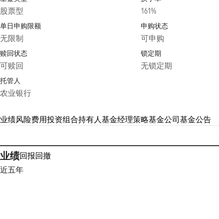
股票型
161%
单日申购限额
申购状态
无限制
可申购
赎回状态
锁定期
可赎回
无锁定期
托管人
农业银行
业绩
风险
费用
投资组合
持有人
基金经理
策略
基金公司
基金公告
业绩
回报
回撤
近五年