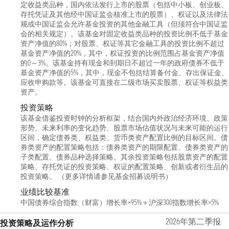
定收益类品种，国内依法发行上市的股票（包括中小板、创业板、
存托凭证及其他经中国证监会核准上市的股票）、权证以及法律法
规或中国证监会允许基金投资的其他金融工具（但须符合中国证监
会的相关规定）。该基金对固定收益类品种的投资比例不低于基金
资产净值的80%；对股票、权证等其它金融工具的投资比例不超过
基金资产净值的20%，其中，权证投资的比例范围占基金资产净值
的0～3%。该基金持有现金和到期日不超过一年的政府债券不低于
基金资产净值的5%，其中，现金不包括结算备付金、存出保证金、
应收申购款等。该基金可直接在二级市场买卖股票、权证等权益类
资产。
投资策略
该基金借鉴投资时钟的分析框架，结合国内外政治经济环境、政策
形势、未来利率的变化趋势、股票市场估值状况与未来可能的运行
区间，确定债券类、权益类、货币类资产配置比例的目标区间。债
券类资产的配置策略包括：债券类资产的期限配置、债券类资产的
子类配置、债券品种选择策略。其余投资策略包括股票资产的配置
策略、存托凭证的投资策略、权证的配置策略、创新或者衍生品的
投资策略。 （更多详情请参见基金招募说明书）
业绩比较基准
中国债券综合指数（财富）增长率×95%＋沪深300指数增长率×5%
2026年第二季报
投资策略及运作分析