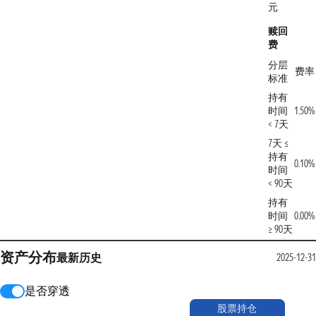
元
赎回
费
分层
费率
标准
持有
时间
1.50%
< 7天
7天 ≤
持有
0.10%
时间
< 90天
持有
时间
0.00%
≥ 90天
资产分布
最新
历史
2025-12-31
是否穿透
股票持仓