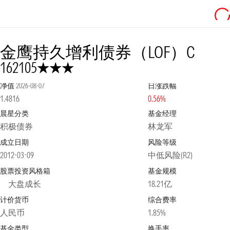
金鹰持久增利债券（LOF）C
3星
162105
净值
2026-08-07
日涨跌幅
1.4816
0.56%
晨星分类
基金经理
积极债券
林龙军
成立日期
风险等级
2012-03-09
中低风险(R2)
股票投资风格箱
基金规模
大盘成长
18.21亿
计价货币
综合费率
人民币
1.85%
基金类型
换手率