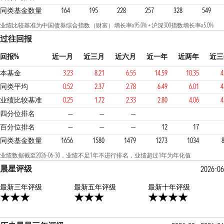
同类基金数量
164
195
228
257
328
549
业绩比较基准为中国债券综合指数（财富）增长率x95.0% + 沪深300指数增长率x5.0%
过往回报
回报%
近一月
近三月
近六月
近一年
近两年
近三
本基金
3.23
8.21
6.55
14.59
10.35
4
同类平均
0.52
2.37
2.78
6.49
6.01
4
业绩比较基准
0.25
1.72
2.33
2.80
4.06
4
1
1
2
四分位排名
—
—
—
百分位排名
—
—
—
12
17
同类基金数量
1656
1580
1479
1273
1034
业绩数据截至2026-06-30，业绩不足1年不进行排名，业绩超过1年为年化值
晨星评级
2026-06
最新三年评级
3星
最新五年评级
4星
最新十年评级