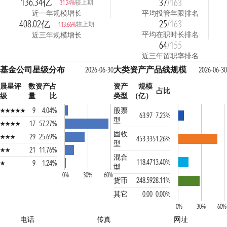
136.34亿
37
/163
较上期
31.24%
近一年规模增长
平均投管年限排名
408.02亿
25
/163
较上期
113.66%
平均在职时长排名
近三年规模增长
64
/155
近三年留职率排名
基金公司星级分布
大类资产产品线规模
2026-06-30
2026-06-30
晨星评
数
资产占
资产
规模
占比
级
量
比
类型
（亿）
9
4.04%
股票
63.97
7.23%
型
17
57.27%
固收
29
25.69%
453.33
51.26%
型
21
11.76%
混合
118.47
13.40%
9
1.24%
型
0%
30%
60%
货币
248.59
28.11%
其它
0.00
0.00%
0%
30%
60%
电话
传真
网址