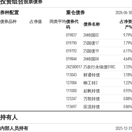
投资组合
股票
债券
券种配置
重仓债券
2026-06-30
债券品种
占净值
同类平均
债券代
占净资
债券名称
码
产%
019837
26特国02
9.79%
019790
25国债17
7.79%
019792
25国债19
6.11%
019844
26特国04
4.64%
242580017
25农行永续债01BC
3.33%
113043
财通转债
3.18%
127084
柳工转2
1.22%
111000
起帆转债
0.93%
123247
万凯转债
0.88%
113697
应流转债
0.86%
持有人
内部人员持有
2025-12-31