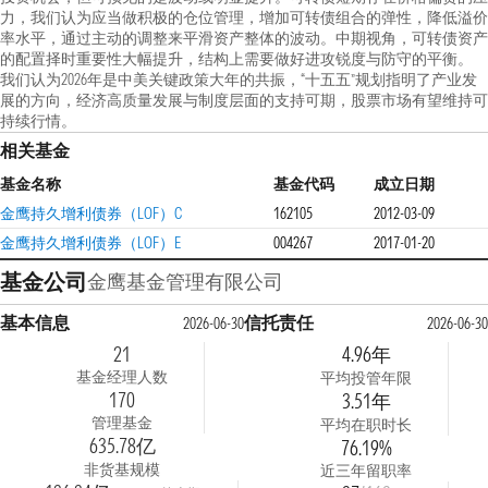
力，我们认为应当做积极的仓位管理，增加可转债组合的弹性，降低溢价
率水平，通过主动的调整来平滑资产整体的波动。中期视角，可转债资产
的配置择时重要性大幅提升，结构上需要做好进攻锐度与防守的平衡。
我们认为2026年是中美关键政策大年的共振，“十五五”规划指明了产业发
展的方向，经济高质量发展与制度层面的支持可期，股票市场有望维持可
持续行情。
相关基金
基金名称
基金代码
成立日期
金鹰持久增利债券（LOF）C
162105
2012-03-09
金鹰持久增利债券（LOF）E
004267
2017-01-20
基金公司
金鹰基金管理有限公司
基本信息
信托责任
2026-06-30
2026-06-30
21
4.96年
基金经理人数
平均投管年限
170
3.51年
管理基金
平均在职时长
635.78亿
76.19%
非货基规模
近三年留职率