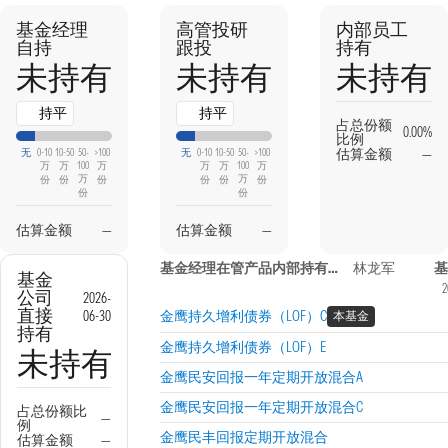
基金经理
高管投研
内部员工
自持
跟投
持有
未持有
未持有
未持有
持平
持平
占总份额
0.00%
比例
估算金额
—
无
0-10
10-50
50-
>100
无
0-10
10-50
50-
>100
万
万
100
万
万
万
100
万
万
万
份
份
份
份
份
份
份
份
估算金额
—
估算金额
—
基金经理在管产品内部持有信息
林龙军
基
基金
2
公司
2026-
直接
06-30
金鹰持久增利债券（LOF）C
本基金
持有
金鹰持久增利债券（LOF）E
未持有
金鹰民安回报一年定期开放混合A
金鹰民安回报一年定期开放混合C
占总份额比
—
例
金鹰民丰回报定期开放混合
估算金额
—