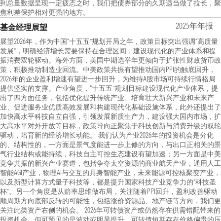
到总量数据呈现一定疲态之时，我们把债券部分的久期适当做了拉长，聚
焦利差保护相对更强的地方。
2025年年报
基金经理展望
展望2026年，作为中国“十五五”规划开局之年，政策目标突出强调“高质量
发展”，明确经济增长需要保持在合理区间，建设现代化的产业体系和提
振消费双轮驱动。海外方面，美国中期选举年更倾向于扩张性财政货币政
策，积极推动制造业回流。中美政策共振有望推动国内PPI的触底回升，
2026年的企业盈利增速有望进一步回升，为维持A股市场可持续行情格局
提供坚实的支撑。产业角度，“十五五”规划目标建设现代化产业体系，提
出了四方面任务，包括优化提升传统产业、培育壮大新兴产业和未来产
业、促进服务业优质高效发展和构建现代化基础设施体系，此外还提出了
加快高水平科技自立自强，引领发展新质生产力，建设强大国内市场，扩
大高水平对外开放等目标，政策导向正聚焦于科技创新与消费升级的双轮
驱动，培育新的经济增长动能。 我们认为产业2026年的投资机会是分化
的、结构性的，一方面是景气度能进一步上修的方向，与出口正相关的景
气行业结构或能持续，科技自主可控生态建设有望加速；另一方面是中美
竞争共振的新兴产业赛道，包括争夺太空资源的商业航天产业，通用人工
智能AGI产业，物理AI与交互的具身智能产业，未来能源可控核聚变产业，
以及新型计算方式量子科技等，都是提升国家科技产业竞争力的“科技圣
杯”。另一个角度是从赔率思维做布局，关注随着PPI回升，盈利改善驱动
顺周期方向底部反转的可能性，包括涨价资源品、地产链等方向，我们更
关注此类资产右侧的机会。 2026年可转债资产或仍然存在供需错配带来的
投资机会，但可预见的是波动或明显提升。可转债短期存在价格偏贵的压