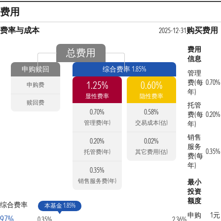
费用
费率与成本
购买费用
2025-12-31
费用
总费用
信息
申购赎回
综合费率 1.85%
管理
费(每
0.70%
1.25%
0.60%
申购费
年)
显性费率
隐性费率
赎回费
托管
0.70%
0.58%
费(每
0.20%
管理费(年)
交易成本(估)
年)
销售
0.20%
0.02%
服务
0.35%
托管费(年)
其它费用(估)
费(每
年)
0.35%
销售服务费(年)
最小
投资
额度
综合费率
本基金 1.85%
申购
1元
97%
0.35%
2.36%