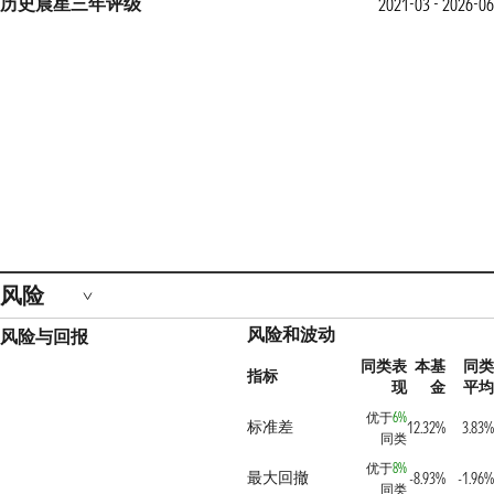
历史晨星三年评级
2021-03 - 2026-06
风险
风险和波动
风险与回报
同类表
本基
同类
指标
现
金
平均
优于
6%
标准差
12.32%
3.83%
同类
优于
8%
最大回撤
-8.93%
-1.96%
同类