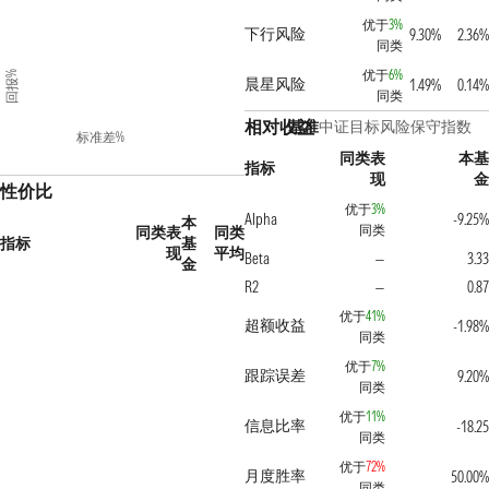
优于
3%
下行风险
9.30%
2.36%
同类
优于
6%
回报%
晨星风险
1.49%
0.14%
同类
相对收益
基准
中证目标风险保守指数
标准差%
同类表
本基
指标
现
金
性价比
优于
3%
Alpha
-9.25%
本
同类
同类表
同类
指标
基
现
平均
Beta
3.33
—
金
R2
0.87
—
优于
41%
超额收益
-1.98%
同类
优于
7%
跟踪误差
9.20%
同类
优于
11%
信息比率
-18.25
同类
优于
72%
月度胜率
50.00%
同类