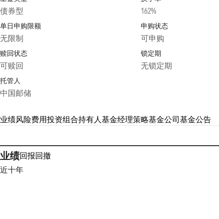
债券型
162%
单日申购限额
申购状态
无限制
可申购
赎回状态
锁定期
可赎回
无锁定期
托管人
中国邮储
业绩
风险
费用
投资组合
持有人
基金经理
策略
基金公司
基金公告
业绩
回报
回撤
近十年