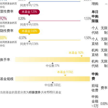
增购
—
在同类基金的百
同类平均 1.21%
分位
显性费率
单日
本基金 1.25%
申购
92%
0.20%
1.55%
限额
在同类基金的百
同类平均 0.85%
分位
个人
无限
隐性费率
本基金 0.60%
代销
制
88%
-0.37%
1.50%
个人
无限
在同类基金的百
直销
制
同类平均 0.36%
分位
机构
无限
本基金 162%
直销
制
换手率
机构
无限
代销
制
中位数 37%
本基金 9.33亿
申购
费
基金规模
中位数 3.82亿
前端
费率
收费
当前基金的晨星分类为
积极债券
共有
1513
只基金
申购
金额
0.00%
< 0万