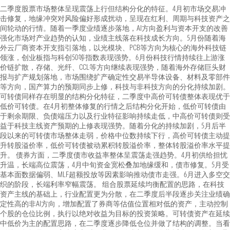
二季度股票市场整体呈现震荡上行但结构分化的特征。4月初市场交易冲
击修复，地缘冲突对风险偏好形成扰动，呈现在红利、周期与科技资产之
间轮动的行情。随着一季度业绩逐步落地，AI方向盈利与资本开支的改善
强化市场对产业趋势的认知，业绩主线落在科技成长方向。5月份随着海
外云厂商资本开支指引落地，以光模块、PCB等方向为核心的海外科技链
领涨，创业板指与科创50等指数表现强势。6月份科技行情持续往上游涨
价链扩散，存储、光纤、CCL等方向继续表现强势，随着海外存储巨头财
报与扩产规划落地，市场围绕扩产确定性交易半导体设备、材料及零部件
等方向，国产算力的预期同步上修，科技与非科技方向的分化持续加剧。
可转债同样存在明显的结构分化特征，二季度中高价可转债整体表现优于
低价可转债。在4月初整体修复的行情之后结构分化开始，低价可转债由
于剩余期限、负债端压力以及行业特征影响持续走低，中高价可转债则受
益于科技主线资产预期的上修表现强势。随着分化的持续加剧，5月后半
段以来的可转债市场整体走弱，价格中位数持续下行，高价可转债主动提
升转股溢价率，低价可转债被动累积转股溢价率，整体转股溢价率水平提
升。 债券方面，二季度债市收益率整体呈震荡走强趋势。4月初供给担忧
升温，长端高位震荡，4月中旬资金宽松叠加地缘缓和，债市修复。5月受
基本面数据偏弱、MLF超额投放等因素影响推动债市走强。6月进入多空交
织的阶段，长端利率窄幅震荡。 组合股票延续均衡配置的思路，在科技
资产主线的基础上，行业配置更为分散，在二季度后半段逐步关注业绩确
定性高的非AI方向，增加配置了券商等估值位置相对低的资产，主动控制
个股的仓位比例，执行以绝对收益为目标的投资策略。可转债资产在延续
中低价为主的配置思路，在二季度逐步降低仓位并做了结构的调整。当看