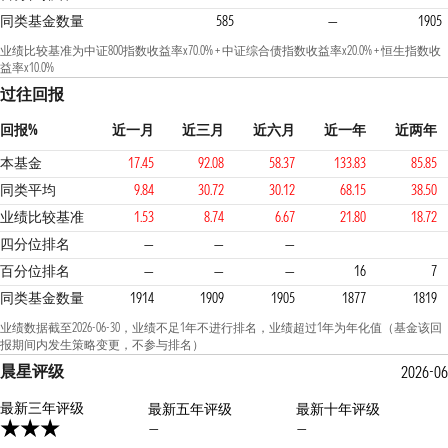
同类基金数量
585
—
1905
业绩比较基准为中证800指数收益率x70.0% + 中证综合债指数收益率x20.0% + 恒生指数收
益率x10.0%
过往回报
回报%
近一月
近三月
近六月
近一年
近两年
本基金
17.45
92.08
58.37
133.83
85.85
同类平均
9.84
30.72
30.12
68.15
38.50
业绩比较基准
1.53
8.74
6.67
21.80
18.72
1
1
1
四分位排名
—
—
—
百分位排名
—
—
—
16
7
同类基金数量
1914
1909
1905
1877
1819
业绩数据截至2026-06-30，业绩不足1年不进行排名，业绩超过1年为年化值（基金该回
报期间内发生策略变更，不参与排名）
晨星评级
2026-06
最新三年评级
最新五年评级
最新十年评级
—
—