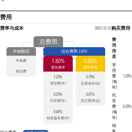
费用
费率与成本
购买费用
2025-12-31
费
总费用
用
信
申购赎回
综合费率 2.60%
息
1.80%
0.80%
申购费
管
显性费率
隐性费率
理
赎回费
费
1.20%
1.20%
0.79%
(每
管理费(年)
交易成本(估)
年)
0.20%
0.01%
托
管
托管费(年)
其它费用(估)
费
0.20%
0.40%
(每
年)
销售服务费(年)
销
售