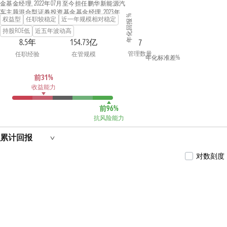
金基金经理, 2022年07月至今担任鹏华新能源汽
车主题混合型证券投资基金基金经理, 2023年03
年化回报 %
权益型
任职较稳定
近一年规模相对稳定
月至今担任鹏华创新未来混合型证券投资基金
（LOF）基金经理, 2023年05月至今担任鹏华碳中
持股ROE低
近五年波动高
和主题混合型证券投资基金基金经理, 2024年08
8.5年
154.73亿
7
月至今担任鹏华科技驱动混合型发起式证券投
管理数量
任职经验
在管规模
资基金基金经理,闫思倩女士具备基金从业资
年化标准差%
格。
前31%
收益能力
前96%
抗风险能力
累计回报
对数刻度