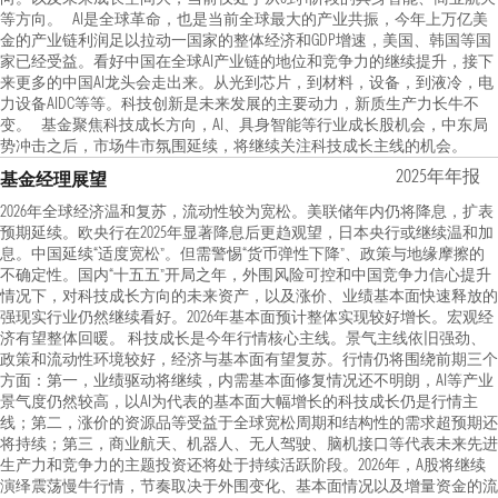
等方向。 AI是全球革命，也是当前全球最大的产业共振，今年上万亿美
金的产业链利润足以拉动一国家的整体经济和GDP增速，美国、韩国等国
家已经受益。看好中国在全球AI产业链的地位和竞争力的继续提升，接下
来更多的中国AI龙头会走出来。从光到芯片，到材料，设备，到液冷，电
力设备AIDC等等。科技创新是未来发展的主要动力，新质生产力长牛不
变。 基金聚焦科技成长方向，AI、具身智能等行业成长股机会，中东局
势冲击之后，市场牛市氛围延续，将继续关注科技成长主线的机会。
2025年年报
基金经理展望
2026年全球经济温和复苏，流动性较为宽松。美联储年内仍将降息，扩表
预期延续。欧央行在2025年显著降息后更趋观望，日本央行或继续温和加
息。中国延续“适度宽松”。但需警惕“货币弹性下降”、政策与地缘摩擦的
不确定性。国内“十五五”开局之年，外围风险可控和中国竞争力信心提升
情况下，对科技成长方向的未来资产，以及涨价、业绩基本面快速释放的
强现实行业仍然继续看好。2026年基本面预计整体实现较好增长。宏观经
济有望整体回暖。 科技成长是今年行情核心主线。景气主线依旧强劲、
政策和流动性环境较好，经济与基本面有望复苏。行情仍将围绕前期三个
方面：第一，业绩驱动将继续，内需基本面修复情况还不明朗，AI等产业
景气度仍然较高，以AI为代表的基本面大幅增长的科技成长仍是行情主
线；第二，涨价的资源品等受益于全球宽松周期和结构性的需求超预期还
将持续；第三，商业航天、机器人、无人驾驶、脑机接口等代表未来先进
生产力和竞争力的主题投资还将处于持续活跃阶段。2026年，A股将继续
演绎震荡慢牛行情，节奏取决于外围变化、基本面情况以及增量资金的流