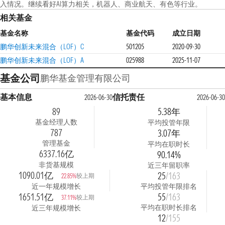
入情况。继续看好AI算力相关，机器人、商业航天、有色等行业。
相关基金
基金名称
基金代码
成立日期
鹏华创新未来混合（LOF）C
501205
2020-09-30
鹏华创新未来混合（LOF）A
025988
2025-11-07
基金公司
鹏华基金管理有限公司
基本信息
信托责任
2026-06-30
2026-06-30
89
5.38年
基金经理人数
平均投管年限
787
3.07年
管理基金
平均在职时长
6337.16亿
90.14%
非货基规模
近三年留职率
1090.01亿
25
/163
较上期
22.85%
近一年规模增长
平均投管年限排名
1651.51亿
55
/163
较上期
37.11%
平均在职时长排名
近三年规模增长
12
/155