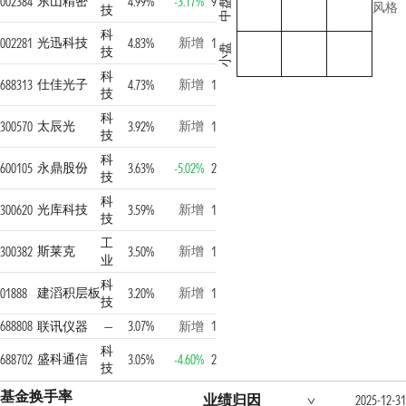
东山精密
002384
4.99%
-3.17%
9
中盘
风格
技
科
光迅科技
新增
002281
4.83%
1
小盘
技
科
仕佳光子
新增
688313
4.73%
1
技
科
太辰光
新增
300570
3.92%
1
技
科
永鼎股份
600105
3.63%
-5.02%
2
技
科
光库科技
新增
300620
3.59%
1
技
工
斯莱克
新增
300382
3.50%
1
业
科
建滔积层板
新增
01888
3.20%
1
技
688808
联讯仪器
—
3.07%
新增
1
科
盛科通信
688702
3.05%
-4.60%
2
技
基金换手率
业绩归因
2025-12-31