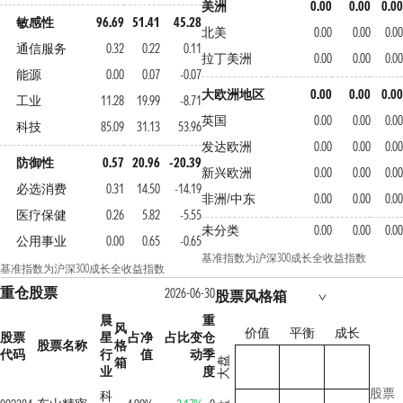
美洲
0.00
0.00
0.00
敏感性
96.69
51.41
45.28
北美
0.00
0.00
0.00
通信服务
0.32
0.22
0.11
拉丁美洲
0.00
0.00
0.00
能源
0.00
0.07
-0.07
大欧洲地区
0.00
0.00
0.00
工业
11.28
19.99
-8.71
英国
0.00
0.00
0.00
科技
85.09
31.13
53.96
发达欧洲
0.00
0.00
0.00
防御性
0.57
20.96
-20.39
新兴欧洲
0.00
0.00
0.00
必选消费
0.31
14.50
-14.19
非洲/中东
0.00
0.00
0.00
医疗保健
0.26
5.82
-5.55
未分类
0.00
0.00
0.00
公用事业
0.00
0.65
-0.65
基准指数为沪深300成长全收益指数
基准指数为沪深300成长全收益指数
重仓股票
2026-06-30
股票风格箱
晨
重
风
价值
平衡
成长
股票
星
占净
占比变
仓
股票名称
格
代码
行
值
动
季
箱
大盘
业
度
股票
科