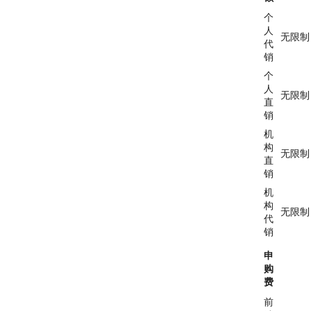
个
人
无限制
代
销
个
人
无限制
直
销
机
构
无限制
直
销
机
构
无限制
代
销
申
购
费
前