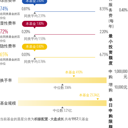
综合费率
本基金 2.60%
服
74%
0.81%
8.35%
务
0.40%
在同类基金的百
费
同类平均 2.31%
分位
(每
显性费率
本基金 1.80%
年)
72%
0.20%
2.20%
最
在同类基金的百
同类平均 1.55%
分位
小
隐性费率
本基金 0.80%
投
资
65%
0.03%
6.75%
额
在同类基金的百
同类平均 0.76%
度
分位
申
1,000,000
本基金 410%
元
购
换手率
增
10,000元
中位数 336%
购
本基金 23.24亿
单
基金规模
日
申
中位数 3.21亿
购
当前基金的晨星分类为
积极配置 - 大盘成长
共有
1957
只基金
限
额