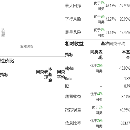
优于
1%
最大回撤
-46.17%
-19.90%
同类
优于
2%
下行风险
42.27%
20.90%
同类
优于
9%
回报%
晨星风险
51.14%
13.32%
同类
相对收益
基准
同类平均
标准差%
同类表
本基
指标
现
金
性价比
优于
21%
Alpha
-13.80%
本
同类
同类表
同类
指标
基
现
平均
Beta
1.82
—
金
R2
0.79
—
优于
44%
超额收益
-8.14%
同类
优于
5%
跟踪误差
40.95%
同类
优于
29%
信息比率
-333.47
同类