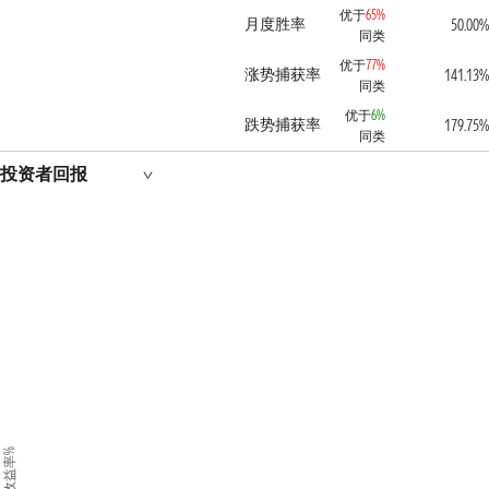
优于
65%
月度胜率
50.00%
同类
优于
77%
涨势捕获率
141.13%
同类
优于
6%
跌势捕获率
179.75%
同类
投资者回报
收益率%