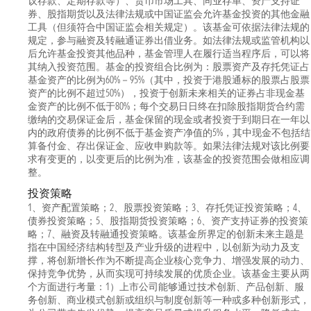
议存款、定期存款等）、货币市场工具、同业存单、资产支持证
券、股指期货以及法律法规或中国证监会允许基金投资的其他金融
工具（但须符合中国证监会相关规定）。该基金可依据法律法规的
规定，参与融资及转融通证券出借业务。如法律法规或监管机构以
后允许基金投资其他品种，基金管理人在履行适当程序后，可以将
其纳入投资范围。基金的投资组合比例为：股票资产及存托凭证占
基金资产的比例为60%－95%（其中，投资于港股通标的股票占股票
资产的比例不超过50%），投资于创新未来相关的证券占非现金基
金资产的比例不低于80%；每个交易日日终在扣除股指期货合约需
缴纳的交易保证金后，基金保留的现金或者投资于到期日在一年以
内的政府债券的比例不低于基金资产净值的5%，其中现金不包括结
算备付金、存出保证金、应收申购款等。如果法律法规对该比例要
求有变更的，以变更后的比例为准，该基金的投资范围会做相应调
整。
投资策略
1、资产配置策略；2、股票投资策略；3、存托凭证投资策略；4、
债券投资策略；5、股指期货投资策略；6、资产支持证券的投资策
略；7、融资及转融通投资策略。该基金所界定的创新未来主题是
指在中国经济结构转型及产业升级的进程中，以创新为动力及支
撑，将创新增长作为不断提高企业核心竞争力、增强发展的动力、
保持竞争优势，从而实现可持续发展的优质企业。该基金主要从两
个方面进行考量：1）上市公司能够通过技术创新、产品创新、服
务创新、商业模式创新或组织与制度创新等一种或多种创新形式，