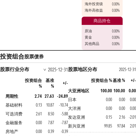
海外投资级
0.00%
海外高收益
0.00%
商品持仓
原油
0.00%
黄金
0.00%
其他商品
0.00%
投资组合
股票
债券
股票行业分布
股票地区分布
2025-12-31
2025-12-31
投资组合
基准
投资组合 %
基准 %
+/-
+/-
%
%
大亚洲地区
100.00
100.00
0.00
周期性
2.74
27.63
-24.89
日本
0.00
0.00
0.00
基础材料
0.13
10.87
-10.74
大洋洲
0.00
0.00
0.00
可选消费
2.61
8.50
-5.88
发达亚洲
0.15
2.16
-2.01
金融服务
0.00
7.87
-7.87
新兴亚洲
99.85
97.84
2.01
房地产
0.00
0.39
-0.39