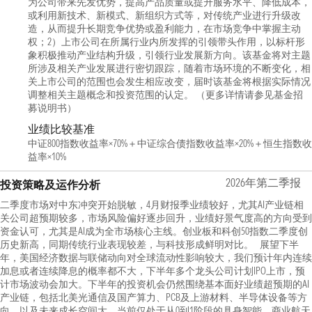
为公司带来先发优势，提高产品质量或提升服务水平、降低成本，
或利用新技术、新模式、新组织方式等，对传统产业进行升级改
造，从而提升长期竞争优势或盈利能力，在市场竞争中掌握主动
权；2）上市公司在所属行业内所发挥的引领带头作用，以标杆形
象积极推动产业结构升级，引领行业发展新方向。该基金将对主题
所涉及相关产业发展进行密切跟踪，随着市场环境的不断变化，相
关上市公司的范围也会发生相应改变，届时该基金将根据实际情况
调整相关主题概念和投资范围的认定。 （更多详情请参见基金招
募说明书）
业绩比较基准
中证800指数收益率×70%＋中证综合债指数收益率×20%＋恒生指数收
益率×10%
2026年第二季报
投资策略及运作分析
二季度市场对中东冲突开始脱敏，4月财报季业绩较好，尤其AI产业链相
关公司超预期较多，市场风险偏好逐步回升，业绩好景气度高的方向受到
资金认可，尤其是AI成为全市场核心主线。创业板和科创50指数二季度创
历史新高，同期传统行业表现较差，与科技形成鲜明对比。 展望下半
年，美国经济数据与联储动向对全球流动性影响较大，我们预计年内连续
加息或者连续降息的概率都不大，下半年多个龙头公司计划IPO上市，预
计市场波动会加大。下半年的投资机会仍然围绕基本面好业绩超预期的AI
产业链，包括北美光通信及国产算力、PCB及上游材料、半导体设备等方
向。以及未来成长空间大，当前仅处于从0到1阶段的具身智能、商业航天