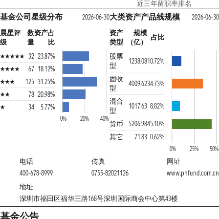
近三年留职率排名
基金公司星级分布
大类资产产品线规模
2026-06-30
2026-06-30
晨星评
数
资产占
资产
规模
占比
级
量
比
类型
（亿）
32
23.87%
股票
1238.08
10.72%
型
67
18.12%
固收
125
31.25%
4009.62
34.73%
型
78
20.98%
混合
1017.63
8.82%
34
5.77%
型
0%
20%
40%
货币
5206.98
45.10%
其它
71.83
0.62%
0%
25%
50%
电话
传真
网址
400-678-8999
0755-82021126
www.phfund.com.cn
地址
深圳市福田区福华三路168号深圳国际商会中心第43楼
基金公告