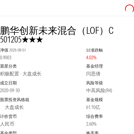
鹏华创新未来混合（LOF）C
3星
501205
净值
2026-08-07
日涨跌幅
0.9003
4.02%
晨星分类
基金经理
积极配置 - 大盘成长
闫思倩
成立日期
风险等级
2020-09-30
中高风险(R4)
股票投资风格箱
基金规模
大盘成长
61.10亿
计价货币
综合费率
人民币
2.60%
基金类型
换手率