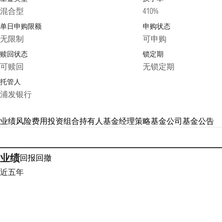
混合型
410%
单日申购限额
申购状态
无限制
可申购
赎回状态
锁定期
可赎回
无锁定期
托管人
浦发银行
业绩
风险
费用
投资组合
持有人
基金经理
策略
基金公司
基金公告
业绩
回报
回撤
近五年