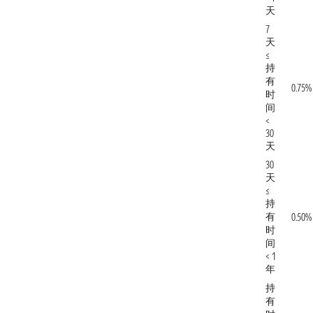
天
7
天
≤
持
有
0.75%
时
间
<
30
天
30
天
≤
持
有
0.50%
时
间
< 1
年
持
有