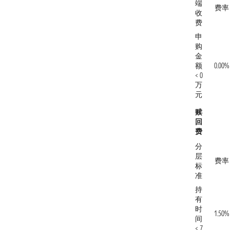
端
费率
收
费
申
购
金
额
0.00%
< 0
万
元
赎
回
费
分
层
费率
标
准
持
有
时
1.50%
间
< 7