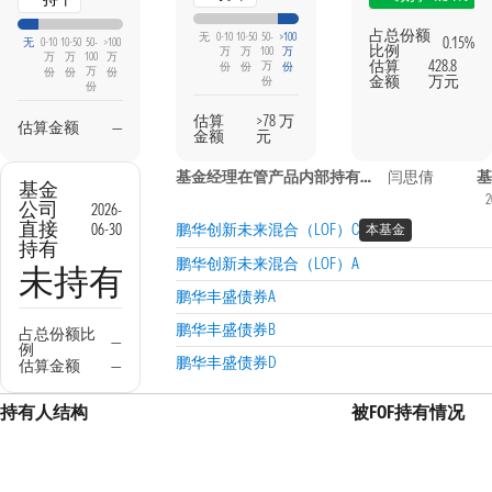
占总份额
无
0-10
10-50
50-
>100
0.15%
无
0-10
10-50
50-
>100
比例
万
万
100
万
万
万
100
万
估算
428.8
万
份
份
份
万
份
份
份
金额
万元
份
份
估算
>78 万
估算金额
—
金额
元
基金经理在管产品内部持有信息
闫思倩
基
基金
2
公司
2026-
直接
06-30
鹏华创新未来混合（LOF）C
本基金
持有
鹏华创新未来混合（LOF）A
未持有
鹏华丰盛债券A
鹏华丰盛债券B
占总份额比
—
例
鹏华丰盛债券D
估算金额
—
持有人结构
被FOF持有情况