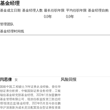
基金经理
基金成立日期
基金经理人数
最长任职年限
平均任职年限
基金经理自购
0.0年
0.0年
—
管理团队
基金经理时间线
闫思倩
风险回报
女
国籍中国,工程硕士,14年证券从业经验。曾任华
创证券分析师，中银国际证券业务经理，工银
瑞信基金研究部基金经理。2022年1月加盟鹏华
基金管理有限公司，现担任权益投资三部总经
理/投资总监/基金经理。2022年05月至今担任鹏
华沪深港新兴成长灵活配置混合型证券投资基