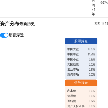
时
0.00%
间
≥ 1
年
资产分布
最新
历史
2025-12-31
是否穿透
股票持仓
中国大盘
79.05%
中国中盘
14.51%
中国小盘
0.88%
美国股票
0.00%
发达市场
0.14%
新兴市场
0.00%
债券持仓
利率债
0.00%
信用债
0.00%
可转债
0.22%
资产支持证券
0.00%